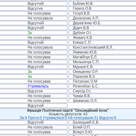
Відсутній
Бублик Ю.В.
Відсутня
Герега О.В.
Не голосував
Голуб В.В.
Не голосувала
Денисенко А.П.
Відсутній
Дерев’янко Ю.Б.
Відсутній
Дідич В.В.
За
Дубінін О.І.
Не голосував
Жеваго К.В.
Відсутній
Клюєв С.П.
Не голосувала
Константіновський В.Л.
Не голосував
Левченко Ю.В.
Не голосував
Матвійчук Е.Л.
Не голосував
Мельничук С.П.
Відсутній
Мураєв Є.В.
За
Онищенко О.Р.
За
Парасюк В.З.
Не голосував
Петренко О.М.
Утрималась
Розенблат Б.С.
Відсутня
Сироїд О.І.
Не голосував
Чумак В.В.
Не голосував
Шевченко О.Л.
Відсутній
Фракція Політичної партії "Опозиційний блок"
Кількість депутатів: 43
За:4 Проти:0 Утрималися:0 Не голосували:31 Відсутні:8
Відсутній
Балицький Є.В.
Не голосувала
Білий О.П.
Не голосував
Вілкул О.Ю.