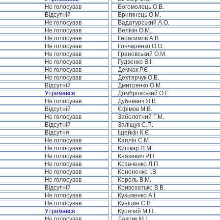
Не голосував
Богомолець О.В.
Відсутній
Бригинець О.М.
Не голосував
Вадатурський А.О.
Не голосував
Велікін О.М.
Не голосував
Герасимов А.В.
Не голосував
Гончаренко О.О.
Не голосував
Грановський О.М.
Не голосував
Гудзенко В.І.
Не голосував
Демчак Р.Є.
Не голосував
Дехтярчук О.В.
Відсутній
Дмитренко О.М.
Утримався
Домбровський О.Г.
Не голосував
Дубневич Я.В.
Відсутній
Єфімов М.В.
Не голосував
Заболотний Г.М.
Відсутній
Заліщук С.П.
Відсутня
Іщейкін К.Є.
Не голосував
Каплін С.М.
Не голосував
Кишкар П.М.
Не голосував
Князевич Р.П.
Не голосував
Козаченко Л.П.
Не голосував
Кононенко І.В.
Не голосував
Король В.М.
Відсутній
Кривохатько В.В.
Не голосував
Кузьменко А.І.
Не голосував
Куніцин С.В.
Утримався
Курячий М.П.
Не голосував
Лаврик М.І.