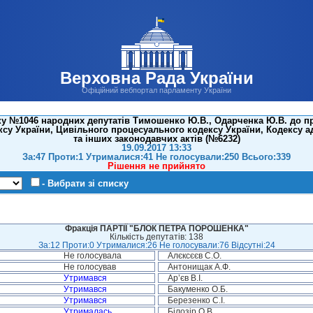
Верховна Рада України
Офіційний вебпортал парламенту України
у №1046 народних депутатів Тимошенко Ю.В., Одарченка Ю.В. до пр
су України, Цивільного процесуального кодексу України, Кодексу а
та інших законодавчих актів (№6232)
19.09.2017 13:33
За:47 Проти:1 Утрималися:41 Не голосували:250 Всього:339
Рішення не прийнято
- Вибрати зі списку
Фракція ПАРТІЇ "БЛОК ПЕТРА ПОРОШЕНКА"
Кількість депутатів: 138
За:12 Проти:0 Утрималися:26 Не голосували:76 Відсутні:24
Не голосувала
Алєксєєв С.О.
Не голосував
Антонищак А.Ф.
Утримався
Ар’єв В.І.
Утримався
Бакуменко О.Б.
Утримався
Березенко С.І.
Утрималась
Білозір О.В.