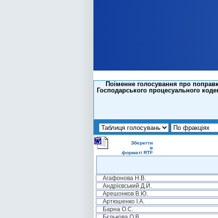
Поіменне голосування про поправк
Господарського процесуального кодек
Зберегти
в
форматі RTF
Агафонова Н.В.
Андрієвський Д.Й.
Арешонков В.Ю.
Артюшенко І.А.
Барна О.С.
Бєлькова О.В.