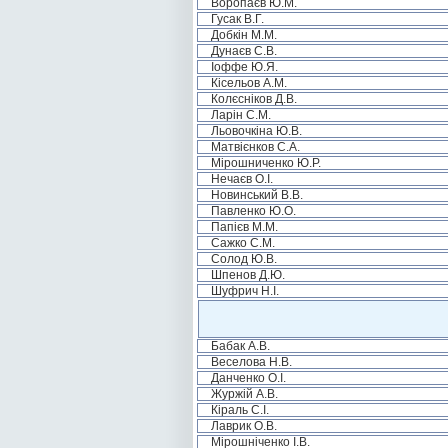
Воропаєв Ю.М.
Гусак В.Г.
Добкін М.М.
Дунаєв С.В.
Іоффе Ю.Я.
Кісельов А.М.
Колєсніков Д.В.
Ларін С.М.
Льовочкіна Ю.В.
Матвієнков С.А.
Мірошниченко Ю.Р.
Нечаєв О.І.
Новинський В.В.
Павленко Ю.О.
Папієв М.М.
Сажко С.М.
Солод Ю.В.
Шпенов Д.Ю.
Шуфрич Н.І.
Бабак А.В.
Веселова Н.В.
Данченко О.І.
Журжій А.В.
Кіраль С.І.
Лаврик О.В.
Мірошніченко І.В.