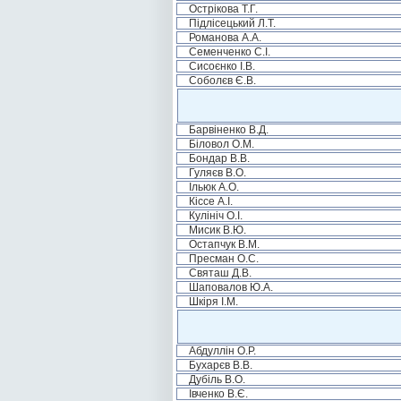
Острікова Т.Г.
Підлісецький Л.Т.
Романова А.А.
Семенченко С.І.
Сисоєнко І.В.
Соболєв Є.В.
Барвіненко В.Д.
Біловол О.М.
Бондар В.В.
Гуляєв В.О.
Ільюк А.О.
Кіссе А.І.
Кулініч О.І.
Мисик В.Ю.
Остапчук В.М.
Пресман О.С.
Святаш Д.В.
Шаповалов Ю.А.
Шкіря І.М.
Абдуллін О.Р.
Бухарєв В.В.
Дубіль В.О.
Івченко В.Є.