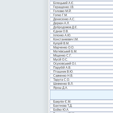
Білецький А.Є.
Геращенко І.В.
Головко М.Й.
Гопко Г.М.
Денисенко А.С.
Деркач А.Л.
Добродомов Д.Є.
Єднак О.В.
Іллєнко А.Ю.
Констанкевич І.М.
Купрій В.М.
Марченко О.О.
Матківський Б.М.
Міщенко С.Г.
Мусій О.С.
Осуховський О.І.
Парубій А.В.
Пташник В.Ю.
Савченко Н.В.
Тарута С.О.
Шевченко В.Л.
Ярош Д.А.
Бакулін Є.М.
Бахтеєва Т.Д.
Бойко Ю.А.