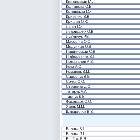
Княжицький М.Л.
Колганова О.В.
Котвіцький І.О.
Кривенко В.В.
Кришин О.Ю.
Лапін І.О.
Ледовських О.В.
Лук’янчук Р.В.
Масоріна О.С.
Медуниця О.В.
Пашинський С.В.
Підберезняк В.І.
Помазанов А.В.
Река А.О.
Романюк В.М.
Сидорчук В.В.
Сочка О.О.
Стеценко Д.О.
Тетерук А.А.
Тимчук Д.Б.
Фаєрмарк С.О.
Хміль М.М.
Шкварилюк В.В.
Балога В.І.
Балога П.І.
Безбах Я.Я.