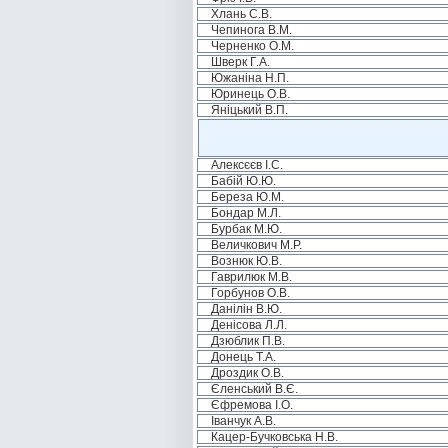
Хлань С.В.
Чепинога В.М.
Черненко О.М.
Шверк Г.А.
Южаніна Н.П.
Юринець О.В.
Яніцький В.П.
Алексєєв І.С.
Бабій Ю.Ю.
Береза Ю.М.
Бондар М.Л.
Бурбак М.Ю.
Величкович М.Р.
Вознюк Ю.В.
Гаврилюк М.В.
Горбунов О.В.
Данілін В.Ю.
Денісова Л.Л.
Дзюблик П.В.
Донець Т.А.
Дроздик О.В.
Єленський В.Є.
Єфремова І.О.
Іванчук А.В.
Кацер-Бучковська Н.В.