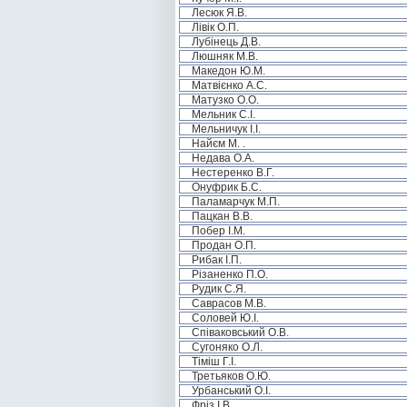
Лесюк Я.В.
Лівік О.П.
Лубінець Д.В.
Люшняк М.В.
Македон Ю.М.
Матвієнко А.С.
Матузко О.О.
Мельник С.І.
Мельничук І.І.
Найєм М. .
Недава О.А.
Нестеренко В.Г.
Онуфрик Б.С.
Паламарчук М.П.
Пацкан В.В.
Побер І.М.
Продан О.П.
Рибак І.П.
Різаненко П.О.
Рудик С.Я.
Саврасов М.В.
Соловей Ю.І.
Співаковський О.В.
Сугоняко О.Л.
Тіміш Г.І.
Третьяков О.Ю.
Урбанський О.І.
Фріз І.В.