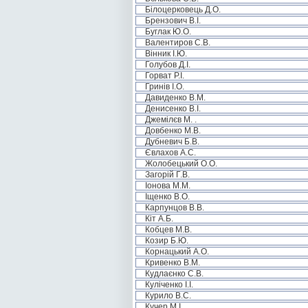
Білоцерковець Д.О.
Брензович В.І.
Буглак Ю.О.
Валентиров С.В.
Вінник І.Ю.
Голубов Д.І.
Горват Р.І.
Гринів І.О.
Давиденко В.М.
Денисенко В.І.
Джемілєв М. .
Довбенко М.В.
Дубневич Б.В.
Євлахов А.С.
Жолобецький О.О.
Загорій Г.В.
Іонова М.М.
Іщенко В.О.
Карпунцов В.В.
Кіт А.Б.
Кобцев М.В.
Козир Б.Ю.
Корнацький А.О.
Кривенко В.М.
Кудлаєнко С.В.
Куліченко І.І.
Курило В.С.
Кучер М.І.