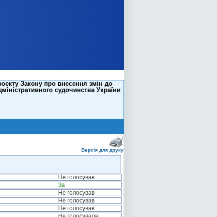
оекту Закону про внесення змін до
дміністративного судочинства України
Версія для друку
Не голосував
За
Не голосував
Не голосував
Не голосував
Не голосувала