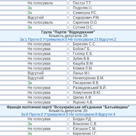
Не голосувала
Пастух Т.Т.
За
Подоляк І.І.
За
Семенуха Р.С.
Відсутній
Сидорович Р.М.
Не голосувала
Скрипник О.О.
За
Сотник О.С.
Група "Партія "Відродження"
Кількість депутатів: 26
За:1 Проти:0 Утрималися:0 Не голосували:23 Відсутні:2
Не голосував
Березкін С.С.
Не голосував
Бобов Г.Б.
Не голосував
Гєллєр Є.Б.
Не голосував
Зубик В.В.
Не голосував
Кацуба В.М.
Не голосував
Клімов Л.М.
Відсутній
Ланьо М.І.
Відсутній
Ничипоренко В.М.
За
Писаренко В.В.
Не голосував
Развадовський В.Й.
Не голосував
Хомутиннік В.Ю.
Не голосував
Шипко А.Ф.
Не голосував
Яценко А.В.
Фракція політичної партії "Всеукраїнське об’єднання "Батьківщина"
Кількість депутатів: 20
За:8 Проти:0 Утрималися:0 Не голосували:8 Відсутні:4
Не голосував
Богдан Р.Д.
За
Власенко С.В.
Не голосував
Євтушок С.М.
За
Кириленко І.Г.