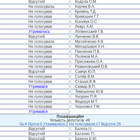
Відсутній
Кодола О.М.
Не голосувала
Корчик В.А.
Не голосував
Кремінь Т.Д.
Не голосував
Кривошея Г.Г.
Не голосував
Ксенжук О.С.
Не голосував
Левус А.М.
Утрималась
Логвинський Г.В.
Відсутній
Лунченко В.В.
Не голосувала
Матейченко К.В.
Не голосував
Мепарішвілі Х.Н.
Не голосував
Пинзеник П.В.
Не голосував
Поляков М.А.
Не голосував
Присяжнюк О.А.
Не голосував
Романовський О.В.
Відсутній
Савчук Ю.П.
Не голосував
Соляр В.М.
Не голосував
Сташук В.Ф.
Утримався
Сюмар В.П.
Не голосував
Тимошенко Ю.В.
Не голосував
Унгурян П.Я.
Не голосував
Федорук М.Т.
Не голосував
Чорновол Т.М.
Утримався
Позафракційні
Кількість депутатів: 49
За:4 Проти:0 Утрималися:2 Не голосували:17 Відсутні:26
Відсутній
Балога І.І.
Відсутній
Батенко Т.І.
Відсутній
Береза Б.Ю.