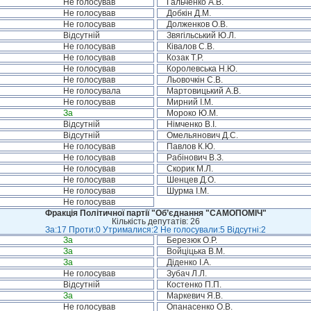
Не голосував
Гальченко А.В.
Не голосував
Добкін Д.М.
Не голосував
Долженков О.В.
Відсутній
Звягільський Ю.Л.
Не голосував
Ківалов С.В.
Не голосував
Козак Т.Р.
Не голосував
Королевська Н.Ю.
Не голосував
Льовочкін С.В.
Не голосувала
Мартовицький А.В.
Не голосував
Мирний І.М.
За
Мороко Ю.М.
Відсутній
Німченко В.І.
Відсутній
Омельянович Д.С.
Не голосував
Павлов К.Ю.
Не голосував
Рабінович В.З.
Не голосував
Скорик М.Л.
Не голосував
Шенцев Д.О.
Не голосував
Шурма І.М.
Не голосував
Фракція Політичної партії "Об’єднання "САМОПОМІЧ"
Кількість депутатів: 26
За:17 Проти:0 Утрималися:2 Не голосували:5 Відсутні:2
За
Березюк О.Р.
За
Войціцька В.М.
За
Діденко І.А.
Не голосував
Зубач Л.Л.
Відсутній
Костенко П.П.
За
Маркевич Я.В.
Не голосував
Опанасенко О.В.