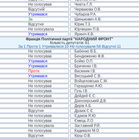
Не голосував
Чекіта Г.Л.
Відсутній
Червакова О.В.
Утримався
Чубаров Р.А.
За
Шинькович А.В.
Відсутня
Юрик Т.З.
Не голосувала
Юрчишин П.В.
Утримався
Яриніч К.В.
Фракція Політичної партії "НАРОДНИЙ ФРОНТ"
Кількість депутатів: 81
За:1 Проти:1 Утрималися:10 Не голосували:58 Відсутні:11
Не голосував
Бабенко В.Б.
Не голосував
Бендюженко Ф.В.
Утримався
Бойко О.П.
Утримався
Бриченко І.В.
Проти
Васюник І.В.
Утримався
Висоцький С.В.
Не голосував
Войцеховська С.М.
Не голосував
Геращенко А.Ю.
Не голосував
Гузь І.В.
Не голосував
Дейдей Є.С.
Не голосувала
Дзензерський Д.В.
Не голосував
Дирів А.Б.
Відсутня
Драюк С.Є.
Не голосував
Єдаков Я.Ю.
Не голосував
Ємець Л.О.
Не голосувала
Заставний Р.Й.
Не голосував
Кадикало М.О.
Відсутня
Кірш О.В.