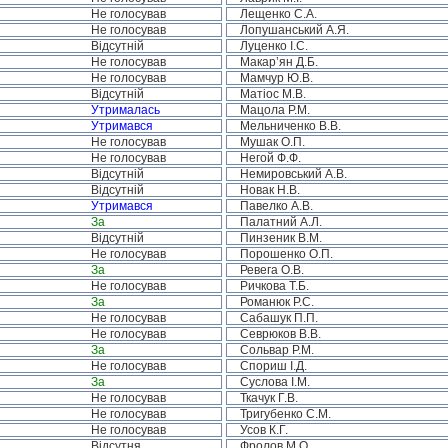
Не голосував
Лещенко С.А.
Не голосував
Лопушанський А.Я.
Відсутній
Луценко І.С.
Не голосував
Макар’ян Д.Б.
Не голосував
Мамчур Ю.В.
Відсутній
Матіос М.В.
Утрималась
Мацола Р.М.
Утримався
Мельниченко В.В.
Не голосував
Мушак О.П.
Не голосував
Негой Ф.Ф.
Відсутній
Немировський А.В.
Відсутній
Новак Н.В.
Утримався
Павелко А.В.
За
Палатний А.Л.
Відсутній
Пинзеник В.М.
Не голосував
Порошенко О.П.
За
Ревега О.В.
Не голосував
Ричкова Т.Б.
За
Романюк Р.С.
Не голосував
Сабашук П.П.
Не голосував
Севрюков В.В.
За
Сольвар Р.М.
Не голосував
Спориш І.Д.
За
Суслова І.М.
Не голосував
Ткачук Г.В.
Не голосував
Тригубенко С.М.
Не голосував
Усов К.Г.
Відсутня
Фролов М.О.