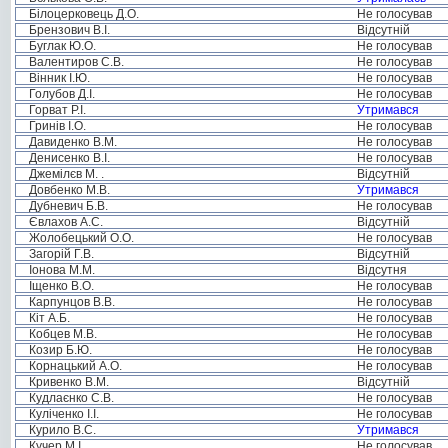
Білоцерковець Д.О.
Не голосував
Брензович В.І.
Відсутній
Буглак Ю.О.
Не голосував
Валентиров С.В.
Не голосував
Вінник І.Ю.
Не голосував
Голубов Д.І.
Не голосував
Горват Р.І.
Утримався
Гринів І.О.
Не голосував
Давиденко В.М.
Не голосував
Денисенко В.І.
Не голосував
Джемілєв М. .
Відсутній
Довбенко М.В.
Утримався
Дубневич Б.В.
Не голосував
Євлахов А.С.
Відсутній
Жолобецький О.О.
Не голосував
Загорій Г.В.
Відсутній
Іонова М.М.
Відсутня
Іщенко В.О.
Не голосував
Карпунцов В.В.
Не голосував
Кіт А.Б.
Не голосував
Кобцев М.В.
Не голосував
Козир Б.Ю.
Не голосував
Корнацький А.О.
Не голосував
Кривенко В.М.
Відсутній
Кудлаєнко С.В.
Не голосував
Куліченко І.І.
Не голосував
Курило В.С.
Утримався
Кучер М.І.
Не голосував