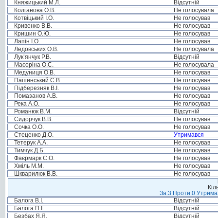
Княжицький М.Л.
Відсутній
Колганова О.В.
Не голосувала
Котвіцький І.О.
Не голосував
Кривенко В.В.
Не голосував
Кришин О.Ю.
Не голосував
Лапін І.О.
Не голосував
Ледовських О.В.
Не голосувала
Лук’янчук Р.В.
Відсутній
Масоріна О.С.
Не голосувала
Медуниця О.В.
Не голосував
Пашинський С.В.
Не голосував
Підберезняк В.І.
Не голосував
Помазанов А.В.
Не голосував
Река А.О.
Не голосував
Романюк В.М.
Відсутній
Сидорчук В.В.
Не голосував
Сочка О.О.
Не голосував
Стеценко Д.О.
Утримався
Тетерук А.А.
Не голосував
Тимчук Д.Б.
Не голосував
Фаєрмарк С.О.
Не голосував
Хміль М.М.
Не голосував
Шкварилюк В.В.
Не голосував
Кіл
За:3 Проти:0 Утримал
Балога В.І.
Відсутній
Балога П.І.
Відсутній
Безбах Я.Я.
Відсутній