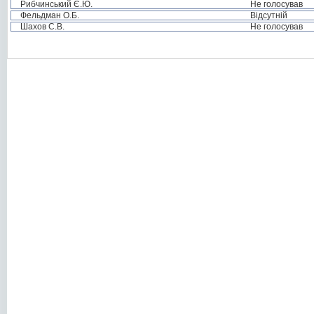
Рибчинський Є.Ю.
Не голосував
Фельдман О.Б.
Відсутній
Шахов С.В.
Не голосував