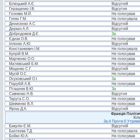
Білецький А.Є.
Відсутній
Геращенко І.В.
Відсутня
Головко М.Й.
Не голосував
Гопко Г.М.
Не голосувала
Денисенко А.С.
Відсутній
Деркач А.Л.
Відсутній
Добродомов Д.Є.
За
Єднак О.В.
Не голосував
Іллєнко А.Ю.
Відсутній
Констанкевич І.М.
Не голосувала
Купрій В.М.
Не голосував
Марченко О.О.
Не голосував
Матківський Б.М.
Не голосував
Міщенко С.Г.
Відсутній
Мусій О.С.
Не голосував
Осуховський О.І.
За
Парубій А.В.
Не голосував
Пташник В.Ю.
За
Савченко Н.В.
Відсутня
Тарута С.О.
Не голосував
Шевченко В.Л.
Не голосував
Ярош Д.А.
Відсутній
Фракція Політич
Кіл
За:4 Проти:0 Утрима
Бакулін Є.М.
Відсутній
Бахтеєва Т.Д.
Не голосувала
Бойко Ю.А.
Не голосував