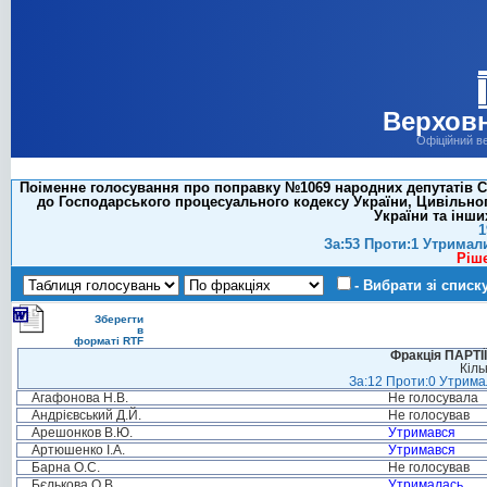
Верховн
Офіційний в
Поіменне голосування про поправку №1069 народних депутатів Си
до Господарського процесуального кодексу України, Цивільног
України та інши
1
За:53 Проти:1 Утримал
Ріш
- Вибрати зі списк
Зберегти
в
форматі RTF
Фракція ПАРТ
Кіль
За:12 Проти:0 Утримал
Агафонова Н.В.
Не голосувала
Андрієвський Д.Й.
Не голосував
Арешонков В.Ю.
Утримався
Артюшенко І.А.
Утримався
Барна О.С.
Не голосував
Бєлькова О.В.
Утрималась