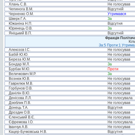
Хлань С.В.
Не голосував
Чепинога В.М.
Відсутній
Черненко О.М.
Утримався
Шверк Г.А.
За
Южаніна Н.П.
Відсутня
Юринець О.В.
За
Яніцький В.П.
Відсутній
Фракція Політи
Кіл
За:5 Проти:1 Утримал
Алексєєв І.С.
Не голосував
Бабій Ю.Ю.
Не голосував
Береза Ю.М.
Не голосував
Бондар М.Л.
За
Бурбак М.Ю.
Проти
Величкович М.Р.
За
Вознюк Ю.В.
Не голосував
Гаврилюк М.В.
Не голосував
Горбунов О.В.
Не голосував
Данілін В.Ю.
Не голосував
Денісова Л.Л.
Не голосувала
Дзюблик П.В.
Не голосував
Донець Т.А.
Відсутня
Дроздик О.В.
Не голосував
Єленський В.Є.
Не голосував
Єфремова І.О.
Не голосувала
Іванчук А.В.
Не голосував
Кацер-Бучковська Н.В.
Відсутня