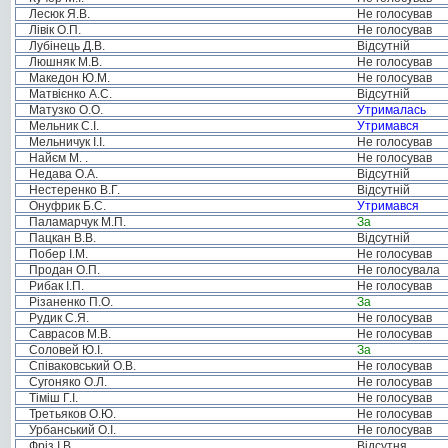
Лесюк Я.В.
Не голосував
Лівік О.П.
Не голосував
Лубінець Д.В.
Відсутній
Люшняк М.В.
Не голосував
Македон Ю.М.
Не голосував
Матвієнко А.С.
Відсутній
Матузко О.О.
Утрималась
Мельник С.І.
Утримався
Мельничук І.І.
Не голосував
Найєм М. .
Не голосував
Недава О.А.
Відсутній
Нестеренко В.Г.
Відсутній
Онуфрик Б.С.
Утримався
Паламарчук М.П.
За
Пацкан В.В.
Відсутній
Побер І.М.
Не голосував
Продан О.П.
Не голосувала
Рибак І.П.
Не голосував
Різаненко П.О.
За
Рудик С.Я.
Не голосував
Саврасов М.В.
Не голосував
Соловей Ю.І.
За
Співаковський О.В.
Не голосував
Сугоняко О.Л.
Не голосував
Тіміш Г.І.
Не голосував
Третьяков О.Ю.
Не голосував
Урбанський О.І.
Не голосував
Фріз І.В.
Відсутня