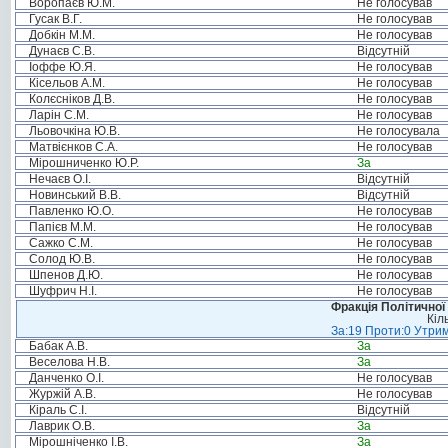
Воропаєв Ю.М.
Не голосував
Гусак В.Г.
Не голосував
Добкін М.М.
Не голосував
Дунаєв С.В.
Відсутній
Іоффе Ю.Я.
Не голосував
Кісельов А.М.
Не голосував
Колєсніков Д.В.
Не голосував
Ларін С.М.
Не голосував
Льовочкіна Ю.В.
Не голосувала
Матвієнков С.А.
Не голосував
Мірошниченко Ю.Р.
За
Нечаєв О.І.
Відсутній
Новинський В.В.
Відсутній
Павленко Ю.О.
Не голосував
Папієв М.М.
Не голосував
Сажко С.М.
Не голосував
Солод Ю.В.
Не голосував
Шпенов Д.Ю.
Не голосував
Шуфрич Н.І.
Не голосував
Фракція Політичної
Кіл
За:19 Проти:0 Утрим
Бабак А.В.
За
Веселова Н.В.
За
Данченко О.І.
Не голосував
Журжій А.В.
Не голосував
Кіраль С.І.
Відсутній
Лаврик О.В.
За
Мірошніченко І.В.
За