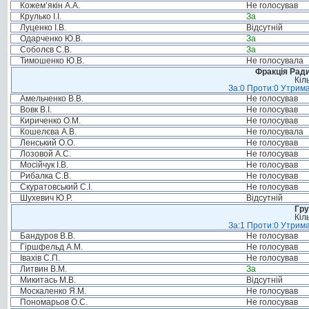
Кожем’якін А.А.
Не голосував
Крулько І.І.
За
Луценко І.В.
Відсутній
Одарченко Ю.В.
За
Соболєв С.В.
За
Тимошенко Ю.В.
Не голосувала
Фракція Ради
Кіл
За:0 Проти:0 Утрима
Амельченко В.В.
Не голосував
Вовк В.І.
Не голосував
Кириченко О.М.
Не голосував
Кошелєва А.В.
Не голосувала
Ленський О.О.
Не голосував
Лозовой А.С.
Не голосував
Мосійчук І.В.
Не голосував
Рибалка С.В.
Не голосував
Скуратовський С.І.
Не голосував
Шухевич Ю.Р.
Відсутній
Гру
Кіл
За:1 Проти:0 Утрима
Бандуров В.В.
Не голосував
Гіршфельд А.М.
Не голосував
Івахів С.П.
Не голосував
Литвин В.М.
За
Микитась М.В.
Відсутній
Москаленко Я.М.
Не голосував
Пономарьов О.С.
Не голосував