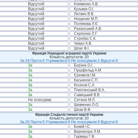
Відсутній
Клименко А.В.
Відсутній
Кузьмук О.І.
Відсутній
Литвин В.В.
Відсутній
Нощенко М.П.
Відсутній
Полякова Л.Є.
Відсутній
Раханський А.В.
Відсутній
Сергієнко Л.Г.
Відсутній
Стребко С.К.
Відсутній
Чикал А.В.
Відсутній
Шпиг Ф.І.
Фракція Народної аграрної партії України
Кількість депутатів: 20
За:19 Проти:0 Утрималися:0 Не голосували:1 Відсутні:0
За
Борзих О.І.
За
Гіршфельд А.М.
За
Єремеєв І.М.
За
Касьянов С.П.
За
Косінов С.А.
За
Плютинський В.А.
За
Савицький В.В.
Не голосував
Сятиня М.Л.
За
Шевченко О.О.
За
Шпак В.Ф.
Фракція Соціалістичної партії України
Кількість депутатів: 20
За:20 Проти:0 Утрималися:0 Не голосували:0 Відсутні:0
За
Бокий І.С.
За
Вернигора Л.М.
За
Гармаш Г.Ф.