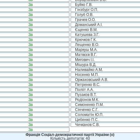
За
Буйко Г.В.
За
Гінзбург О.П.
За
Голуб О.В.
За
Грачев О.О.
За
Доманський А.І.
За
Єщенко В.М.
За
Катушева З.Г.
За
Крючков Г.К.
За
Лещенко В.О.
За
Маркуш М.А.
За
Матвєєв В.Г.
За
Мигович І.І.
За
Мішура В.Д.
За
Наливайко А.М.
За
Носенко М.П.
За
Оржаховський А.В.
За
Петренко В.С.
За
Полііт А.А.
За
Пузаков В.Т.
За
Родіонов М.К.
За
Симоненко П.М.
За
Сінченко С.Г.
За
Соломатін Ю.П.
За
Цибенко П.С.
За
Чичканов С.В.
За
Фракція Соціал-демократичної партії України (о)
Кількість депутатів: 40