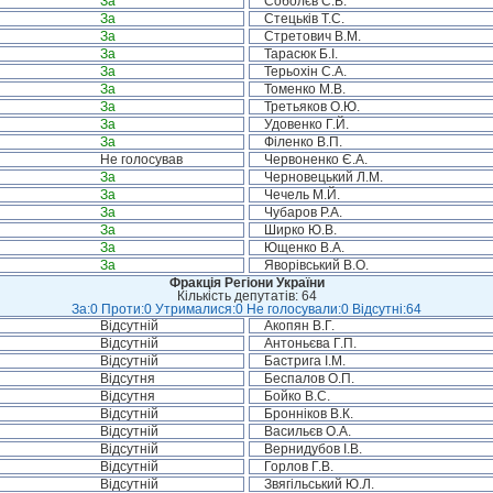
За
Соболєв С.В.
За
Стецьків Т.С.
За
Стретович В.М.
За
Тарасюк Б.І.
За
Терьохін С.А.
За
Томенко М.В.
За
Третьяков О.Ю.
За
Удовенко Г.Й.
За
Філенко В.П.
Не голосував
Червоненко Є.А.
За
Черновецький Л.М.
За
Чечель М.Й.
За
Чубаров Р.А.
За
Ширко Ю.В.
За
Ющенко В.А.
За
Яворівський В.О.
Фракція Регіони України
Кількість депутатів: 64
За:0 Проти:0 Утрималися:0 Не голосували:0 Відсутні:64
Відсутній
Акопян В.Г.
Відсутній
Антоньєва Г.П.
Відсутній
Бастрига І.М.
Відсутня
Беспалов О.П.
Відсутня
Бойко В.С.
Відсутній
Бронніков В.К.
Відсутній
Васильєв О.А.
Відсутній
Вернидубов І.В.
Відсутній
Горлов Г.В.
Відсутній
Звягільський Ю.Л.