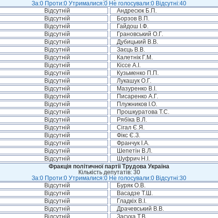
За:0 Проти:0 Утрималися:0 Не голосували:0 Відсутні:40
Відсутній
Андресюк Б.П.
Відсутній
Борзов В.П.
Відсутній
Гайдош І.Ф.
Відсутній
Грановський О.Г.
Відсутній
Дубицький В.В.
Відсутній
Заєць В.В.
Відсутній
Калетнік Г.М.
Відсутній
Кіссе А.І.
Відсутній
Кузьменко П.П.
Відсутній
Лукашук О.Г.
Відсутній
Мазуренко В.І.
Відсутній
Писаренко А.Г.
Відсутній
Плужников І.О.
Відсутній
Прошкуратова Т.С.
Відсутній
Рябіка В.Л.
Відсутній
Сігал Є.Я.
Відсутній
Фікс Є.З.
Відсутній
Франчук І.А.
Відсутній
Шепетін В.Л.
Відсутній
Шуфрич Н.І.
Фракція політичної партії Трудова Україна
Кількість депутатів: 30
За:0 Проти:0 Утрималися:0 Не голосували:0 Відсутні:30
Відсутній
Буряк О.В.
Відсутній
Васадзе Т.Ш.
Відсутній
Гладкіх В.І.
Відсутній
Драчевський В.В.
Відсутній
Засуха Т.В.