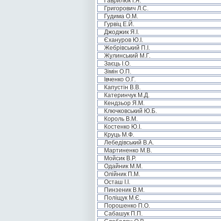
Гаврилюк І.Я.
Григорович Л.С.
Гудима О.М.
Гурвіц Е.Й.
Джоджик Я.І.
Єхануров Ю.І.
Жебрівський П.І.
Жулинський М.Г.
Заєць І.О.
Зімін О.П.
Івченко О.Г.
Капустін В.В.
Катеринчук М.Д.
Кендзьор Я.М.
Ключковський Ю.Б.
Король В.М.
Костенко Ю.І.
Круць М.Ф.
Лебедівський В.А.
Мартиненко М.В.
Мойсик В.Р.
Одайник М.М.
Олійник П.М.
Осташ І.І.
Пинзеник В.М.
Поліщук М.Є.
Порошенко П.О.
Сабашук П.П.