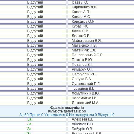
Відсутній
Ісаєв Л.О.
Відсутній
Кириченко Л.Ф.
Відсутній
Клюєв А.П.
Відсутній
Комар М.С.
Відсутній
Корсаков О.Я.
Відсутній
Курас І.Ф.
Відсутній
Лапін Є.В.
Відсутній
Лелюк О.В.
Відсутній
Майстришин В.Я.
Відсутній
Матвієнко П.В.
Відсутній
Матвійчук Е.Л.
Відсутній
Панасовський О.Г.
Відсутній
Пєхота В.Ю.
Відсутній
Потапов В.І.
Відсутній
Римарук О.І.
Відсутній
Сафіуллін Р.С.
Відсутній
Слаута В.А.
Відсутній
Сулковський П.Г.
Відсутній
Турманов В.І.
Відсутній
Хомутиннік В.Ю.
Відсутній
Челомбітко І.В.
Відсутній
Янковський М.А.
Фракція комуністів
Кількість депутатів: 59
За:59 Проти:0 Утрималися:0 Не голосували:0 Відсутні:0
За
Алексєєв І.В.
За
Анісімов В.О.
За
Бабурін О.В.
За
Борщевський В.В.