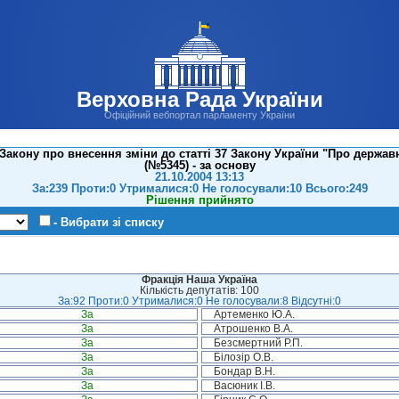
Верховна Рада України
Офіційний вебпортал парламенту України
акону про внесення зміни до статті 37 Закону України "Про державну 
(№5345) - за основу
21.10.2004 13:13
За:239 Проти:0 Утрималися:0 Не голосували:10 Всього:249
Рішення прийнято
- Вибрати зі списку
Фракція Наша Україна
Кількість депутатів: 100
За:92 Проти:0 Утрималися:0 Не голосували:8 Відсутні:0
За
Артеменко Ю.А.
За
Атрошенко В.А.
За
Безсмертний Р.П.
За
Білозір О.В.
За
Бондар В.Н.
За
Васюник І.В.