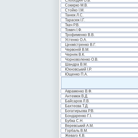
Слободян О.В.
Сокирко М.В.
Стойко І.М.
Танюк Л.С.
Тарасюк І.Г.
Ткач Р.В.
Томич І.Ф.
Трофименко В.В.
Устенко О.А.
Цехмістренко В.Г.
Червоній В.М.
Черняк В.К.
Чорноволенко О.В.
Шандра В.М.
Юхновський І.Р.
Ющенко П.А.
Авраменко В.Ф.
Антемюк В.Д.
Байсаров Л.В.
Бахтеєва Т.Д.
Богатирьова Р.В.
Бондаренко Г.І.
Бубка С.Н.
Веревський А.М.
Горбаль В.М.
Жеваго К.В.