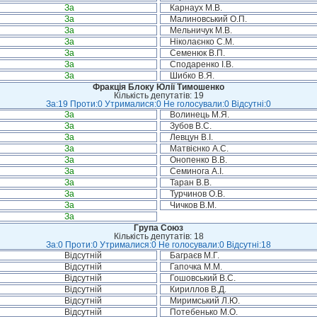
За
Карнаух М.В.
За
Малиновський О.П.
За
Мельничук М.В.
За
Ніколаєнко С.М.
За
Семенюк В.П.
За
Сподаренко І.В.
За
Шибко В.Я.
Фракція Блоку Юлії Тимошенко
Кількість депутатів: 19
За:19 Проти:0 Утрималися:0 Не голосували:0 Відсутні:0
За
Волинець М.Я.
За
Зубов В.С.
За
Левцун В.І.
За
Матвієнко А.С.
За
Онопенко В.В.
За
Семинога А.І.
За
Таран В.В.
За
Турчинов О.В.
За
Чичков В.М.
За
Група Союз
Кількість депутатів: 18
За:0 Проти:0 Утрималися:0 Не голосували:0 Відсутні:18
Відсутній
Баграєв М.Г.
Відсутній
Гапочка М.М.
Відсутній
Гошовський В.С.
Відсутній
Кириллов В.Д.
Відсутній
Миримський Л.Ю.
Відсутній
Потебенько М.О.