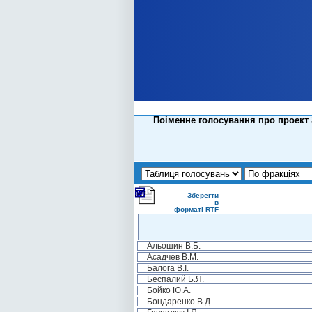
Поіменне голосування про проект З
Зберегти
в
форматі RTF
Альошин В.Б.
Асадчев В.М.
Балога В.І.
Беспалий Б.Я.
Бойко Ю.А.
Бондаренко В.Д.