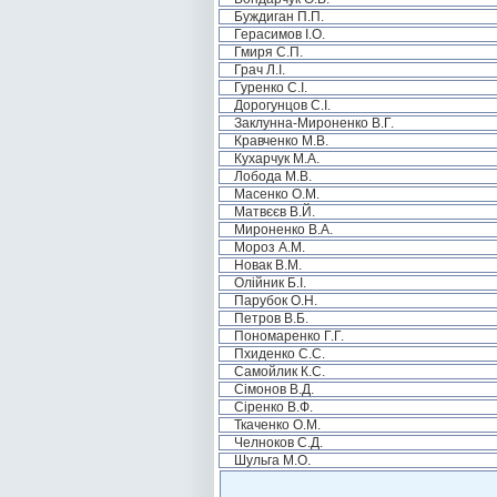
Буждиган П.П.
Герасимов І.О.
Гмиря С.П.
Грач Л.І.
Гуренко С.І.
Дорогунцов С.І.
Заклунна-Мироненко В.Г.
Кравченко М.В.
Кухарчук М.А.
Лобода М.В.
Масенко О.М.
Матвєєв В.Й.
Мироненко В.А.
Мороз А.М.
Новак В.М.
Олійник Б.І.
Парубок О.Н.
Петров В.Б.
Пономаренко Г.Г.
Пхиденко С.С.
Самойлик К.С.
Сімонов В.Д.
Сіренко В.Ф.
Ткаченко О.М.
Челноков С.Д.
Шульга М.О.