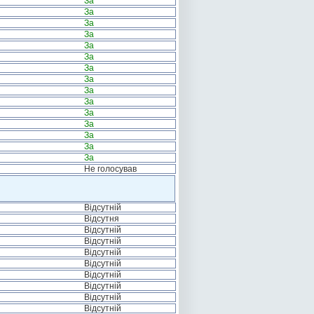
За
За
За
За
За
За
За
За
За
За
За
За
За
За
За
Не голосував
Відсутній
Відсутня
Відсутній
Відсутній
Відсутній
Відсутній
Відсутній
Відсутній
Відсутній
Відсутній