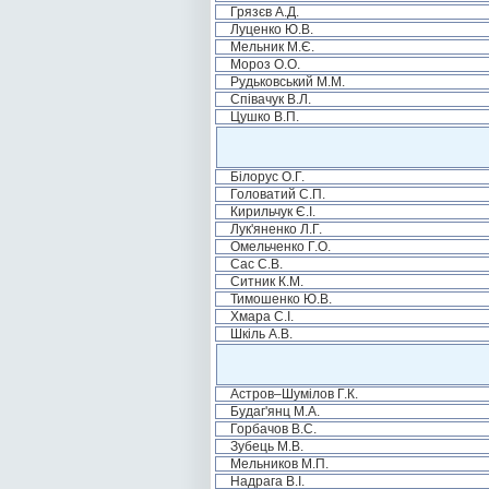
Грязєв А.Д.
Луценко Ю.В.
Мельник М.Є.
Мороз О.О.
Рудьковський М.М.
Співачук В.Л.
Цушко В.П.
Білорус О.Г.
Головатий С.П.
Кирильчук Є.І.
Лук'яненко Л.Г.
Омельченко Г.О.
Сас С.В.
Ситник К.М.
Тимошенко Ю.В.
Хмара С.І.
Шкіль А.В.
Астров–Шумілов Г.К.
Будаг'янц М.А.
Горбачов В.С.
Зубець М.В.
Мельников М.П.
Надрага В.І.