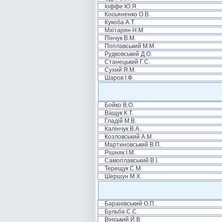
Іоффе Ю.Я.
Косьяненко О.В.
Кукоба А.Т.
Мхітарян Н.М.
Пінчук В.М.
Поплавський М.М.
Рудковський Д.О.
Станецький Г.С.
Сухий Я.М.
Шаров І.Ф.
Бойко В.О.
Ващук К.Т.
Гладій М.В.
Калінчук В.А.
Козловський А.М.
Мартиновський В.П.
Рішняк І.М.
Самоплавський В.І.
Терещук С.М.
Шершун М.Х.
Баранівський О.П.
Бульба С.С.
Вінський Й.В.