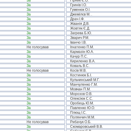
За
Гірник Є.О.
За
Гринів І.О.
За
Гуменюк О.І.
За
Джемілєв М. .
За
Драч І.Ф.
За
Жванія Д.В.
За
Жовтяк Є.Д.
За
Загрева Б.Ю.
За
Зварич Р.М.
За
Іванчо І.В.
Не голосував
Ігнатенко П.М.
За
Кармазін Ю.А.
За
Качур П.С.
За
Кириленко В.А.
За
Коваль В.С.
Не голосував
Косів М.В.
За
Костинюк Б.І.
За
Кульчинський М.Г.
За
Манчуленко Г.М.
За
Мовчан П.М.
За
Морозов О.В.
За
Олексіюк С.С.
За
Оробець Ю.М.
За
Павленко Ю.О.
За
Плющ І.С.
За
Полянчич М.М.
Не голосував
Рибачук О.Б.
За
Скомаровський В.В.