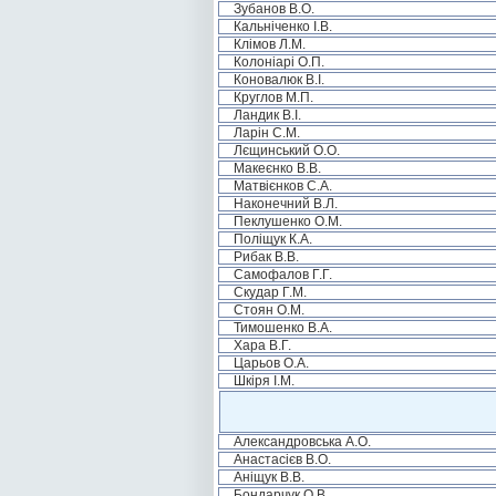
Зубанов В.О.
Кальніченко І.В.
Клімов Л.М.
Колоніарі О.П.
Коновалюк В.І.
Круглов М.П.
Ландик В.І.
Ларін С.М.
Лєщинський О.О.
Макеєнко В.В.
Матвієнков С.А.
Наконечний В.Л.
Пеклушенко О.М.
Поліщук К.А.
Рибак В.В.
Самофалов Г.Г.
Скудар Г.М.
Стоян О.М.
Тимошенко В.А.
Хара В.Г.
Царьов О.А.
Шкіря І.М.
Александровська А.О.
Анастасієв В.О.
Аніщук В.В.
Бондарчук О.В.