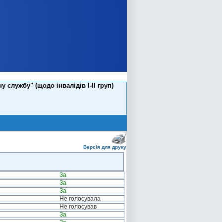
службу" (щодо інвалідів І-ІІ груп)
Версія для друку
За
За
За
Не голосувала
Не голосував
За