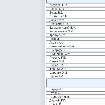
Абдуллін О.Р.
Блохін О.В.
Воюш В.Д.
Горбатов В.М.
Добкін М.М.
Євдокимов В.О.
Заплатинський В.М.
Каратуманов О.Ю.
Кравчук Л.М.
Лісін М.П.
Льовін А.І.
Немировський О.А.
Писарчук П.І.
Подобєдов С.М.
Руденко Г.Б.
Сацюк В.М.
Суркіс Г.М.
Франчук А.Р.
Царенко О.М.
Шурма І.М.
Бауер М.Й.
Буряк С.В.
Гадяцький Л.М.
Дашутін Г.П.
Єдін О.Й.