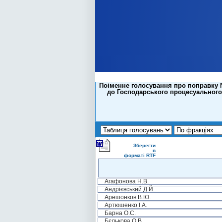
Поіменне голосування про поправку №
до Господарського процесуального 
Зберегти
в
форматі RTF
Агафонова Н.В.
Андрієвський Д.Й.
Арешонков В.Ю.
Артюшенко І.А.
Барна О.С.
Бєлькова О.В.