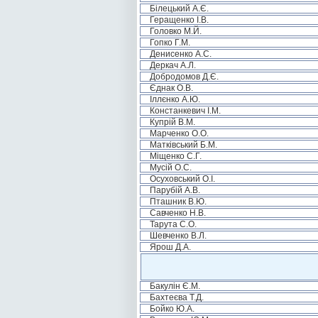
Білецький А.Є.
Геращенко І.В.
Головко М.Й.
Гопко Г.М.
Денисенко А.С.
Деркач А.Л.
Добродомов Д.Є.
Єднак О.В.
Іллєнко А.Ю.
Констанкевич І.М.
Купрій В.М.
Марченко О.О.
Матківський Б.М.
Міщенко С.Г.
Мусій О.С.
Осуховський О.І.
Парубій А.В.
Пташник В.Ю.
Савченко Н.В.
Тарута С.О.
Шевченко В.Л.
Ярош Д.А.
Бакулін Є.М.
Бахтеєва Т.Д.
Бойко Ю.А.