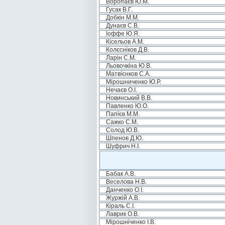
Воропаєв Ю.М.
Гусак В.Г.
Добкін М.М.
Дунаєв С.В.
Іоффе Ю.Я.
Кісельов А.М.
Колєсніков Д.В.
Ларін С.М.
Льовочкіна Ю.В.
Матвієнков С.А.
Мірошниченко Ю.Р.
Нечаєв О.І.
Новинський В.В.
Павленко Ю.О.
Папієв М.М.
Сажко С.М.
Солод Ю.В.
Шпенов Д.Ю.
Шуфрич Н.І.
Бабак А.В.
Веселова Н.В.
Данченко О.І.
Журжій А.В.
Кіраль С.І.
Лаврик О.В.
Мірошніченко І.В.