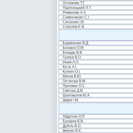
Острікова Т.Г.
Підлісецький Л.Т.
Романова А.А.
Семенченко С.І.
Сисоєнко І.В.
Соболєв Є.В.
Барвіненко В.Д.
Біловол О.М.
Бондар В.В.
Гуляєв В.О.
Ільюк А.О.
Кіссе А.І.
Кулініч О.І.
Мисик В.Ю.
Остапчук В.М.
Пресман О.С.
Святаш Д.В.
Шаповалов Ю.А.
Шкіря І.М.
Абдуллін О.Р.
Бухарєв В.В.
Дубіль В.О.
Івченко В.Є.