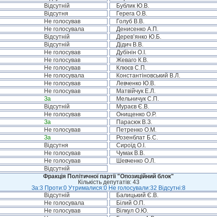
Відсутній
Бублик Ю.В.
Відсутня
Герега О.В.
Не голосував
Голуб В.В.
Не голосувала
Денисенко А.П.
Відсутній
Дерев’янко Ю.Б.
Відсутній
Дідич В.В.
Не голосував
Дубінін О.І.
Не голосував
Жеваго К.В.
Не голосував
Клюєв С.П.
Не голосувала
Константіновський В.Л.
Не голосував
Левченко Ю.В.
Не голосував
Матвійчук Е.Л.
За
Мельничук С.П.
Відсутній
Мураєв Є.В.
Не голосував
Онищенко О.Р.
За
Парасюк В.З.
Не голосував
Петренко О.М.
За
Розенблат Б.С.
Відсутня
Сироїд О.І.
Не голосував
Чумак В.В.
Не голосував
Шевченко О.Л.
Відсутній
Фракція Політичної партії "Опозиційний блок"
Кількість депутатів: 43
За:3 Проти:0 Утрималися:0 Не голосували:32 Відсутні:8
Відсутній
Балицький Є.В.
Не голосувала
Білий О.П.
Не голосував
Вілкул О.Ю.