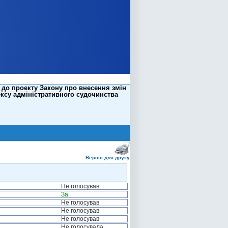
 до проекту Закону про внесення змін
ексу адміністративного судочинства
Версія для друку
Не голосував
За
Не голосував
Не голосував
Не голосував
Не голосувала