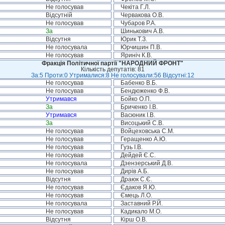
Не голосував
Чекіта Г.Л.
Відсутній
Червакова О.В.
Не голосував
Чубаров Р.А.
За
Шинькович А.В.
Відсутня
Юрик Т.З.
Не голосувала
Юрчишин П.В.
Не голосував
Яриніч К.В.
Фракція Політичної партії "НАРОДНИЙ ФРОНТ"
Кількість депутатів: 81
За:5 Проти:0 Утрималися:8 Не голосували:56 Відсутні:12
Не голосував
Бабенко В.Б.
Не голосував
Бендюженко Ф.В.
Утримався
Бойко О.П.
За
Бриченко І.В.
Утримався
Васюник І.В.
За
Висоцький С.В.
Не голосував
Войцеховська С.М.
Не голосував
Геращенко А.Ю.
Не голосував
Гузь І.В.
Не голосував
Дейдей Є.С.
Не голосувала
Дзензерський Д.В.
Не голосував
Дирів А.Б.
Відсутня
Драюк С.Є.
Не голосував
Єдаков Я.Ю.
Не голосував
Ємець Л.О.
Не голосувала
Заставний Р.Й.
Не голосував
Кадикало М.О.
Відсутня
Кірш О.В.