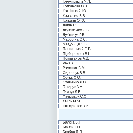
Княжицький М.Л.
Колганова О.В.
Котвіцький І.О.
Кривенко В.В.
Кришин О.Ю.
Лапін І.О.
Ледовських О.В.
Лук’янчук Р.В.
Масоріна О.С.
Медуниця О.В.
Пашинський С.В.
Підберезняк В.І.
Помазанов А.В.
Река А.О.
Романюк В.М.
Сидорчук В.В.
Сочка О.О.
Стеценко Д.О.
Тетерук А.А.
Тимчук Д.Б.
Фаєрмарк С.О.
Хміль М.М.
Шкварилюк В.В.
Балога В.І.
Балога П.І.
Безбах Я.Я.