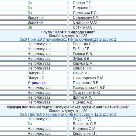
За
Пастух Т.Т.
За
Подоляк І.І.
За
Семенуха Р.С.
Відсутній
Сидорович Р.М.
Відсутня
Скрипник О.О.
За
Сотник О.С.
Група "Партія "Відродження"
Кількість депутатів: 26
За:0 Проти:0 Утрималися:1 Не голосували:23 Відсутні:2
Не голосував
Березкін С.С.
Не голосував
Бобов Г.Б.
Не голосував
Гєллєр Є.Б.
Не голосував
Зубик В.В.
Не голосував
Кацуба В.М.
Не голосував
Клімов Л.М.
Відсутній
Ланьо М.І.
Відсутній
Ничипоренко В.М.
Утримався
Писаренко В.В.
Не голосував
Развадовський В.Й.
Не голосував
Хомутиннік В.Ю.
Не голосував
Шипко А.Ф.
Не голосував
Яценко А.В.
Фракція політичної партії "Всеукраїнське об’єднання "Батьківщина"
Кількість депутатів: 20
За:6 Проти:0 Утрималися:0 Не голосували:11 Відсутні:3
Не голосував
Богдан Р.Д.
За
Власенко С.В.
Не голосував
Євтушок С.М.
Не голосував
Кириленко І.Г.