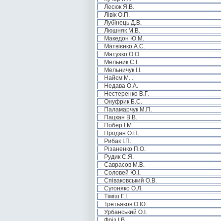
Лесюк Я.В.
Лівік О.П.
Лубінець Д.В.
Люшняк М.В.
Македон Ю.М.
Матвієнко А.С.
Матузко О.О.
Мельник С.І.
Мельничук І.І.
Найєм М. .
Недава О.А.
Нестеренко В.Г.
Онуфрик Б.С.
Паламарчук М.П.
Пацкан В.В.
Побер І.М.
Продан О.П.
Рибак І.П.
Різаненко П.О.
Рудик С.Я.
Саврасов М.В.
Соловей Ю.І.
Співаковський О.В.
Сугоняко О.Л.
Тіміш Г.І.
Третьяков О.Ю.
Урбанський О.І.
Фріз І.В.