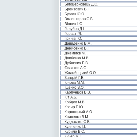
Білоцерковець Д.О.
Брензович В.І.
Буглак Ю.О.
Валентиров С.В.
Вінник І.Ю.
Голубов Д.І.
Горват Р.І.
Гринів І.О.
Давиденко В.М.
Денисенко В.І.
Джемілєв М. .
Довбенко М.В.
Дубневич Б.В.
Євлахов А.С.
Жолобецький О.О.
Загорій Г.В.
Іонова М.М.
Іщенко В.О.
Карпунцов В.В.
Кіт А.Б.
Кобцев М.В.
Козир Б.Ю.
Корнацький А.О.
Кривенко В.М.
Кудлаєнко С.В.
Куліченко І.І.
Курило В.С.
Кучер М.І.