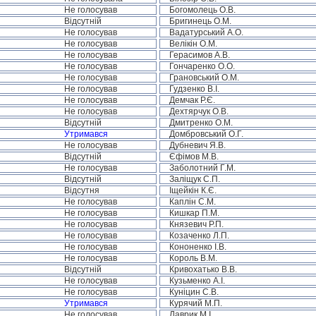
Не голосував
Богомолець О.В.
Відсутній
Бригинець О.М.
Не голосував
Вадатурський А.О.
Не голосував
Велікін О.М.
Не голосував
Герасимов А.В.
Не голосував
Гончаренко О.О.
Не голосував
Грановський О.М.
Не голосував
Гудзенко В.І.
Не голосував
Демчак Р.Є.
Не голосував
Дехтярчук О.В.
Відсутній
Дмитренко О.М.
Утримався
Домбровський О.Г.
Не голосував
Дубневич Я.В.
Відсутній
Єфімов М.В.
Не голосував
Заболотний Г.М.
Відсутній
Заліщук С.П.
Відсутня
Іщейкін К.Є.
Не голосував
Каплін С.М.
Не голосував
Кишкар П.М.
Не голосував
Князевич Р.П.
Не голосував
Козаченко Л.П.
Не голосував
Кононенко І.В.
Не голосував
Король В.М.
Відсутній
Кривохатько В.В.
Не голосував
Кузьменко А.І.
Не голосував
Куніцин С.В.
Утримався
Курячий М.П.
Не голосував
Лаврик М.І.