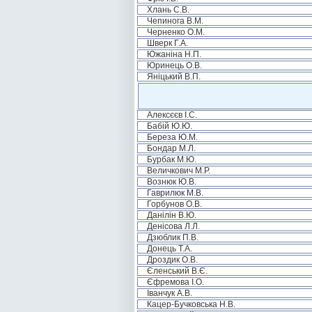
Хлань С.В.
Чепинога В.М.
Черненко О.М.
Шверк Г.А.
Южаніна Н.П.
Юринець О.В.
Яніцький В.П.
Алексєєв І.С.
Бабій Ю.Ю.
Береза Ю.М.
Бондар М.Л.
Бурбак М.Ю.
Величкович М.Р.
Вознюк Ю.В.
Гаврилюк М.В.
Горбунов О.В.
Данілін В.Ю.
Денісова Л.Л.
Дзюблик П.В.
Донець Т.А.
Дроздик О.В.
Єленський В.Є.
Єфремова І.О.
Іванчук А.В.
Кацер-Бучковська Н.В.