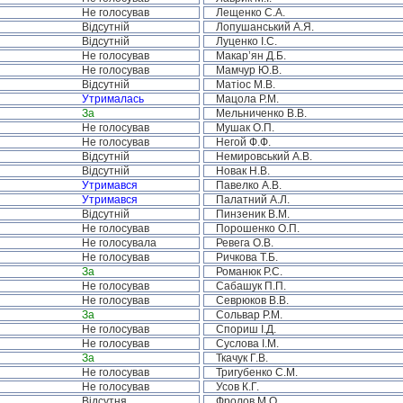
Не голосував
Лещенко С.А.
Відсутній
Лопушанський А.Я.
Відсутній
Луценко І.С.
Не голосував
Макар’ян Д.Б.
Не голосував
Мамчур Ю.В.
Відсутній
Матіос М.В.
Утрималась
Мацола Р.М.
За
Мельниченко В.В.
Не голосував
Мушак О.П.
Не голосував
Негой Ф.Ф.
Відсутній
Немировський А.В.
Відсутній
Новак Н.В.
Утримався
Павелко А.В.
Утримався
Палатний А.Л.
Відсутній
Пинзеник В.М.
Не голосував
Порошенко О.П.
Не голосувала
Ревега О.В.
Не голосував
Ричкова Т.Б.
За
Романюк Р.С.
Не голосував
Сабашук П.П.
Не голосував
Севрюков В.В.
За
Сольвар Р.М.
Не голосував
Спориш І.Д.
Не голосував
Суслова І.М.
За
Ткачук Г.В.
Не голосував
Тригубенко С.М.
Не голосував
Усов К.Г.
Відсутня
Фролов М.О.