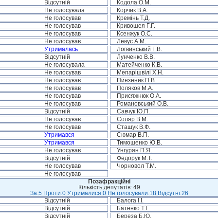
Відсутній
Кодола О.М.
Не голосувала
Корчик В.А.
Не голосував
Кремінь Т.Д.
Не голосував
Кривошея Г.Г.
Не голосував
Ксенжук О.С.
Не голосував
Левус А.М.
Утрималась
Логвинський Г.В.
Відсутній
Лунченко В.В.
Не голосувала
Матейченко К.В.
Не голосував
Мепарішвілі Х.Н.
Не голосував
Пинзеник П.В.
Не голосував
Поляков М.А.
Не голосував
Присяжнюк О.А.
Не голосував
Романовський О.В.
Відсутній
Савчук Ю.П.
Не голосував
Соляр В.М.
Не голосував
Сташук В.Ф.
Утримався
Сюмар В.П.
Утримався
Тимошенко Ю.В.
Не голосував
Унгурян П.Я.
Відсутній
Федорук М.Т.
Не голосував
Чорновол Т.М.
Не голосував
Позафракційні
Кількість депутатів: 49
За:5 Проти:0 Утрималися:0 Не голосували:18 Відсутні:26
Відсутній
Балога І.І.
Відсутній
Батенко Т.І.
Відсутній
Береза Б.Ю.