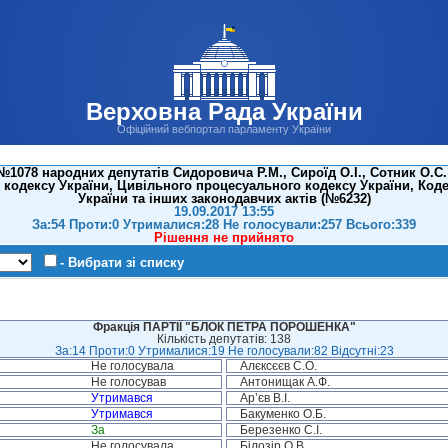
Верховна Рада України
Офіційний вебпортал парламенту України
1078 народних депутатів Сидоровича Р.М., Сироїд О.І., Сотник О.С.
кодексу України, Цивільного процесуального кодексу України, Код
України та інших законодавчих актів (№6232)
19.09.2017 13:55
За:54 Проти:0 Утрималися:28 Не голосували:257 Всього:339
Рішення не прийнято
- Вибрати зі списку
Фракція ПАРТІЇ "БЛОК ПЕТРА ПОРОШЕНКА"
Кількість депутатів: 138
За:14 Проти:0 Утрималися:19 Не голосували:82 Відсутні:23
Не голосувала
Алєксєєв С.О.
Не голосував
Антонищак А.Ф.
Утримався
Ар’єв В.І.
Утримався
Бакуменко О.Б.
За
Березенко С.І.
Не голосувала
Білозір О.В.