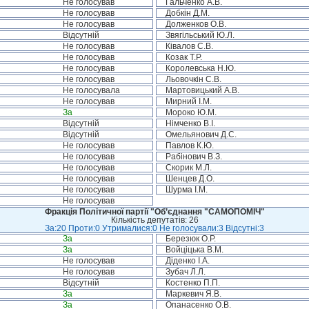
Не голосував
Гальченко А.В.
Не голосував
Добкін Д.М.
Не голосував
Долженков О.В.
Відсутній
Звягільський Ю.Л.
Не голосував
Ківалов С.В.
Не голосував
Козак Т.Р.
Не голосував
Королевська Н.Ю.
Не голосував
Льовочкін С.В.
Не голосувала
Мартовицький А.В.
Не голосував
Мирний І.М.
За
Мороко Ю.М.
Відсутній
Німченко В.І.
Відсутній
Омельянович Д.С.
Не голосував
Павлов К.Ю.
Не голосував
Рабінович В.З.
Не голосував
Скорик М.Л.
Не голосував
Шенцев Д.О.
Не голосував
Шурма І.М.
Не голосував
Фракція Політичної партії "Об’єднання "САМОПОМІЧ"
Кількість депутатів: 26
За:20 Проти:0 Утрималися:0 Не голосували:3 Відсутні:3
За
Березюк О.Р.
За
Войціцька В.М.
Не голосував
Діденко І.А.
Не голосував
Зубач Л.Л.
Відсутній
Костенко П.П.
За
Маркевич Я.В.
За
Опанасенко О.В.