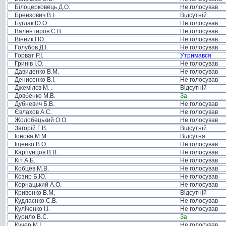
Білоцерковець Д.О.
Не голосував
Брензович В.І.
Відсутній
Буглак Ю.О.
Не голосував
Валентиров С.В.
Не голосував
Вінник І.Ю.
Не голосував
Голубов Д.І.
Не голосував
Горват Р.І.
Утримався
Гринів І.О.
Не голосував
Давиденко В.М.
Не голосував
Денисенко В.І.
Не голосував
Джемілєв М. .
Відсутній
Довбенко М.В.
За
Дубневич Б.В.
Не голосував
Євлахов А.С.
Не голосував
Жолобецький О.О.
Не голосував
Загорій Г.В.
Відсутній
Іонова М.М.
Відсутня
Іщенко В.О.
Не голосував
Карпунцов В.В.
Не голосував
Кіт А.Б.
Не голосував
Кобцев М.В.
Не голосував
Козир Б.Ю.
Не голосував
Корнацький А.О.
Не голосував
Кривенко В.М.
Відсутній
Кудлаєнко С.В.
Не голосував
Куліченко І.І.
Не голосував
Курило В.С.
За
Кучер М.І.
Не голосував