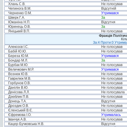
Хлань С.В.
Не голосував
Чепинога В.М.
Відсутній
Черненко О.М.
Утримався
Шверк Г.А.
За
Южаніна Н.П.
Відсутня
Юринець О.В.
За
Яніцький В.П.
Не голосував
Фракція Політи
Кіл
За:4 Проти:0 Утримал
Алексєєв І.С.
Не голосував
Бабій Ю.Ю.
Не голосував
Береза Ю.М.
Утримався
Бондар М.Л.
За
Бурбак М.Ю.
Не голосував
Величкович М.Р.
Утримався
Вознюк Ю.В.
Не голосував
Гаврилюк М.В.
Не голосував
Горбунов О.В.
Не голосував
Данілін В.Ю.
Не голосував
Денісова Л.Л.
Не голосувала
Дзюблик П.В.
Не голосував
Донець Т.А.
Відсутня
Дроздик О.В.
Не голосував
Єленський В.Є.
Не голосував
Єфремова І.О.
Утрималась
Іванчук А.В.
Не голосував
Кацер-Бучковська Н.В.
Відсутня