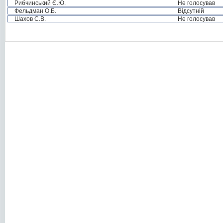
Рибчинський Є.Ю.
Не голосував
Фельдман О.Б.
Відсутній
Шахов С.В.
Не голосував