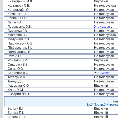
Княжицький М.Л.
Відсутній
Колганова О.В.
Не голосувала
Котвіцький І.О.
Не голосував
Кривенко В.В.
Не голосував
Кришин О.Ю.
Не голосував
Лапін І.О.
Не голосував
Ледовських О.В.
Утрималась
Лук’янчук Р.В.
Не голосував
Масоріна О.С.
Не голосувала
Медуниця О.В.
Не голосував
Пашинський С.В.
Не голосував
Підберезняк В.І.
Не голосував
Помазанов А.В.
Не голосував
Река А.О.
Не голосував
Романюк В.М.
Відсутній
Сидорчук В.В.
Не голосував
Сочка О.О.
Не голосував
Стеценко Д.О.
Утримався
Тетерук А.А.
Не голосував
Тимчук Д.Б.
Не голосував
Фаєрмарк С.О.
Відсутній
Хміль М.М.
Не голосував
Шкварилюк В.В.
Не голосував
Кіл
За:5 Проти:0 Утримал
Балога В.І.
Відсутній
Балога П.І.
Відсутній
Безбах Я.Я.
Відсутній