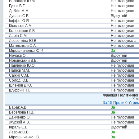
Воропаєв Ю.М.
Не голосував
Гусак В.Г.
Не голосував
Добкін М.М.
Не голосував
Дунаєв С.В.
Відсутній
Іоффе Ю.Я.
Не голосував
Кісельов А.М.
Не голосував
Колєсніков Д.В.
Не голосував
Ларін С.М.
Не голосував
Льовочкіна Ю.В.
Не голосувала
Матвієнков С.А.
Не голосував
Мірошниченко Ю.Р.
За
Нечаєв О.І.
Відсутній
Новинський В.В.
Відсутній
Павленко Ю.О.
Не голосував
Папієв М.М.
Не голосував
Сажко С.М.
Не голосував
Солод Ю.В.
Не голосував
Шпенов Д.Ю.
Не голосував
Шуфрич Н.І.
Не голосував
Фракція Політичної
Кіл
За:15 Проти:0 Утрим
Бабак А.В.
За
Веселова Н.В.
За
Данченко О.І.
Не голосував
Журжій А.В.
Не голосував
Кіраль С.І.
Відсутній
Лаврик О.В.
За
Мірошніченко І.В.
За