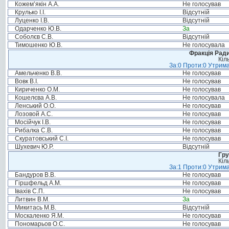
Кожем’якін А.А.
Не голосував
Крулько І.І.
Відсутній
Луценко І.В.
Відсутній
Одарченко Ю.В.
За
Соболєв С.В.
Відсутній
Тимошенко Ю.В.
Не голосувала
Фракція Ради
Кіл
За:0 Проти:0 Утрима
Амельченко В.В.
Не голосував
Вовк В.І.
Не голосував
Кириченко О.М.
Не голосував
Кошелєва А.В.
Не голосувала
Ленський О.О.
Не голосував
Лозовой А.С.
Не голосував
Мосійчук І.В.
Не голосував
Рибалка С.В.
Не голосував
Скуратовський С.І.
Не голосував
Шухевич Ю.Р.
Відсутній
Гру
Кіл
За:1 Проти:0 Утрима
Бандуров В.В.
Не голосував
Гіршфельд А.М.
Не голосував
Івахів С.П.
Не голосував
Литвин В.М.
За
Микитась М.В.
Відсутній
Москаленко Я.М.
Не голосував
Пономарьов О.С.
Не голосував