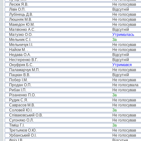
Лесюк Я.В.
Не голосував
Лівік О.П.
Відсутній
Лубінець Д.В.
Не голосував
Люшняк М.В.
Не голосував
Македон Ю.М.
Не голосував
Матвієнко А.С.
Відсутній
Матузко О.О.
Утрималась
Мельник С.І.
За
Мельничук І.І.
Не голосував
Найєм М. .
Не голосував
Недава О.А.
Відсутній
Нестеренко В.Г.
Відсутній
Онуфрик Б.С.
Утримався
Паламарчук М.П.
Не голосував
Пацкан В.В.
Відсутній
Побер І.М.
Не голосував
Продан О.П.
Не голосувала
Рибак І.П.
Не голосував
Різаненко П.О.
За
Рудик С.Я.
Не голосував
Саврасов М.В.
Не голосував
Соловей Ю.І.
За
Співаковський О.В.
Не голосував
Сугоняко О.Л.
Не голосував
Тіміш Г.І.
За
Третьяков О.Ю.
Не голосував
Урбанський О.І.
Не голосував
Фріз І.В.
Відсутня