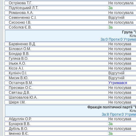
Острікова Т.Г.
Не голосувала
Підлісецький Л.Т.
За
Романова А.А.
Не голосувала
Семенченко С.І.
Відсутній
Сисоєнко І.В.
Не голосувала
Соболєв Є.В.
За
Група "
Кіл
За:0 Проти:0 Утрима
Барвіненко В.Д.
Не голосував
Біловол О.М.
Не голосував
Бондар В.В.
Не голосував
Гуляєв В.О.
Не голосував
Ільюк А.О.
Не голосував
Кіссе А.І.
Не голосував
Кулініч О.І.
Відсутній
Мисик В.Ю.
Відсутній
Остапчук В.М.
Утримався
Пресман О.С.
Не голосував
Святаш Д.В.
Не голосував
Шаповалов Ю.А.
Не голосував
Шкіря І.М.
Не голосував
Фракція політичної партії
Кіл
За:8 Проти:0 Утрим
Абдуллін О.Р.
Не голосував
Бухарєв В.В.
За
Дубіль В.О.
Не голосував
Івченко В.Є.
За