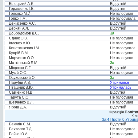
Білецький А.Є.
Відсутній
Геращенко І.В.
Відсутня
Головко М.Й.
Не голосував
Гопко Г.М.
Не голосувала
Денисенко А.С.
Відсутній
Деркач А.Л.
Відсутній
Добродомов Д.Є.
За
Єднак О.В.
Не голосував
Іллєнко А.Ю.
Не голосував
Констанкевич І.М.
Не голосувала
Купрій В.М.
Не голосував
Марченко О.О.
Не голосував
Матківський Б.М.
За
Міщенко С.Г.
Відсутній
Мусій О.С.
Не голосував
Осуховський О.І.
За
Парубій А.В.
Утримався
Пташник В.Ю.
Утрималась
Савченко Н.В.
Відсутня
Тарута С.О.
Не голосував
Шевченко В.Л.
Не голосував
Ярош Д.А.
Відсутній
Фракція Політич
Кіл
За:4 Проти:0 Утрима
Бакулін Є.М.
Відсутній
Бахтеєва Т.Д.
Не голосувала
Бойко Ю.А.
Не голосував