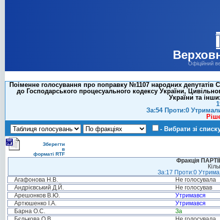
Верховн
Офіційний в
Поіменне голосування про поправку №1107 народних депутатів Си
до Господарського процесуального кодексу України, Цивільног
України та інши
1
За:54 Проти:0 Утримал
Ріш
- Вибрати зі списк
Зберегти
в
форматі RTF
Фракція ПАРТ
Кіль
За:17 Проти:0 Утримал
Агафонова Н.В.
Не голосувала
Андрієвський Д.Й.
Не голосував
Арешонков В.Ю.
Утримався
Артюшенко І.А.
Утримався
Барна О.С.
За
Бєлькова О.В.
Не голосувала