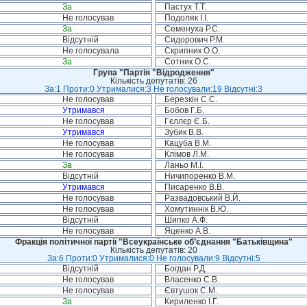
За
Пастух Т.Т.
Не голосував
Подоляк І.І.
За
Семенуха Р.С.
Відсутній
Сидорович Р.М.
Не голосувала
Скрипник О.О.
За
Сотник О.С.
Група "Партія "Відродження"
Кількість депутатів: 26
За:1 Проти:0 Утрималися:3 Не голосували:19 Відсутні:3
Не голосував
Березкін С.С.
Утримався
Бобов Г.Б.
Не голосував
Гєллєр Є.Б.
Утримався
Зубик В.В.
Не голосував
Кацуба В.М.
Не голосував
Клімов Л.М.
За
Ланьо М.І.
Відсутній
Ничипоренко В.М.
Утримався
Писаренко В.В.
Не голосував
Развадовський В.Й.
Не голосував
Хомутиннік В.Ю.
Відсутній
Шипко А.Ф.
Не голосував
Яценко А.В.
Фракція політичної партії "Всеукраїнське об’єднання "Батьківщина"
Кількість депутатів: 20
За:6 Проти:0 Утрималися:0 Не голосували:9 Відсутні:5
Відсутній
Богдан Р.Д.
Не голосував
Власенко С.В.
Не голосував
Євтушок С.М.
За
Кириленко І.Г.