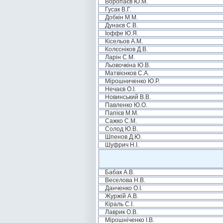
Воропаєв Ю.М.
Гусак В.Г.
Добкін М.М.
Дунаєв С.В.
Іоффе Ю.Я.
Кісельов А.М.
Колєсніков Д.В.
Ларін С.М.
Льовочкіна Ю.В.
Матвієнков С.А.
Мірошниченко Ю.Р.
Нечаєв О.І.
Новинський В.В.
Павленко Ю.О.
Папієв М.М.
Сажко С.М.
Солод Ю.В.
Шпенов Д.Ю.
Шуфрич Н.І.
Бабак А.В.
Веселова Н.В.
Данченко О.І.
Журжій А.В.
Кіраль С.І.
Лаврик О.В.
Мірошніченко І.В.