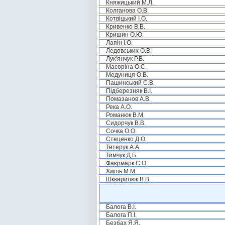
Княжицький М.Л.
Колганова О.В.
Котвіцький І.О.
Кривенко В.В.
Кришин О.Ю.
Лапін І.О.
Ледовських О.В.
Лук’янчук Р.В.
Масоріна О.С.
Медуниця О.В.
Пашинський С.В.
Підберезняк В.І.
Помазанов А.В.
Река А.О.
Романюк В.М.
Сидорчук В.В.
Сочка О.О.
Стеценко Д.О.
Тетерук А.А.
Тимчук Д.Б.
Фаєрмарк С.О.
Хміль М.М.
Шкварилюк В.В.
Балога В.І.
Балога П.І.
Безбах Я.Я.