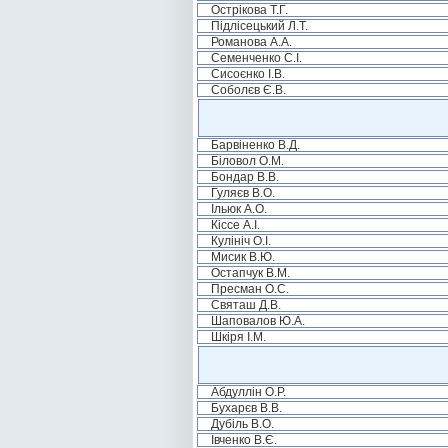
Острікова Т.Г.
Підлісецький Л.Т.
Романова А.А.
Семенченко С.І.
Сисоєнко І.В.
Соболєв Є.В.
Барвіненко В.Д.
Біловол О.М.
Бондар В.В.
Гуляєв В.О.
Ільюк А.О.
Кіссе А.І.
Кулініч О.І.
Мисик В.Ю.
Остапчук В.М.
Пресман О.С.
Святаш Д.В.
Шаповалов Ю.А.
Шкіря І.М.
Абдуллін О.Р.
Бухарєв В.В.
Дубіль В.О.
Івченко В.Є.