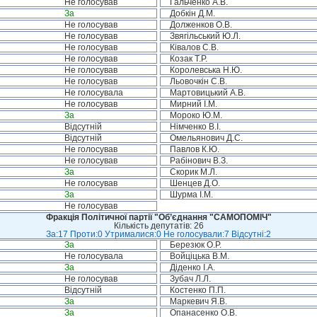
Не голосував
Гальченко А.В.
За
Добкін Д.М.
Не голосував
Долженков О.В.
Не голосував
Звягільський Ю.Л.
Не голосував
Ківалов С.В.
Не голосував
Козак Т.Р.
Не голосував
Королевська Н.Ю.
Не голосував
Льовочкін С.В.
Не голосувала
Мартовицький А.В.
Не голосував
Мирний І.М.
За
Мороко Ю.М.
Відсутній
Німченко В.І.
Відсутній
Омельянович Д.С.
Не голосував
Павлов К.Ю.
Не голосував
Рабінович В.З.
За
Скорик М.Л.
Не голосував
Шенцев Д.О.
За
Шурма І.М.
Не голосував
Фракція Політичної партії "Об’єднання "САМОПОМІЧ"
Кількість депутатів: 26
За:17 Проти:0 Утрималися:0 Не голосували:7 Відсутні:2
За
Березюк О.Р.
Не голосувала
Войціцька В.М.
За
Діденко І.А.
Не голосував
Зубач Л.Л.
Відсутній
Костенко П.П.
За
Маркевич Я.В.
За
Опанасенко О.В.