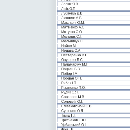
Лесюк Я.В.
Лівік О.П.
Лубінець Д.В.
Люшняк М.В.
Македон Ю.М.
Матвієнко А.С.
Матузко О.О.
Мельник С.І.
Мельничук І.І.
Найєм М. .
Недава О.А.
Нестеренко В.Г.
Онуфрик Б.С.
Паламарчук М.П.
Пацкан В.В.
Побер І.М.
Продан О.П.
Рибак І.П.
Різаненко П.О.
Рудик С.Я.
Саврасов М.В.
Соловей Ю.І.
Співаковський О.В.
Сугоняко О.Л.
Тіміш Г.І.
Третьяков О.Ю.
Урбанський О.І.
Фріз І.В.