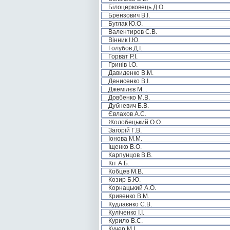
Білоцерковець Д.О.
Брензович В.І.
Буглак Ю.О.
Валентиров С.В.
Вінник І.Ю.
Голубов Д.І.
Горват Р.І.
Гринів І.О.
Давиденко В.М.
Денисенко В.І.
Джемілєв М. .
Довбенко М.В.
Дубневич Б.В.
Євлахов А.С.
Жолобецький О.О.
Загорій Г.В.
Іонова М.М.
Іщенко В.О.
Карпунцов В.В.
Кіт А.Б.
Кобцев М.В.
Козир Б.Ю.
Корнацький А.О.
Кривенко В.М.
Кудлаєнко С.В.
Куліченко І.І.
Курило В.С.
Кучер М.І.