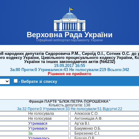
Верховна Рада України
Офіційний вебпортал парламенту України
 народних депутатів Сидоровича Р.М., Сироїд О.І., Сотник О.С. до р
го кодексу України, Цивільного процесуального кодексу України, К
України та інших законодавчих актів (№6232)
19.09.2017 16:55
За:80 Проти:0 Утрималися:43 Не голосували:219 Всього:342
Рішення не прийнято
- Вибрати зі списку
Фракція ПАРТІЇ "БЛОК ПЕТРА ПОРОШЕНКА"
Кількість депутатів: 138
За:32 Проти:0 Утрималися:33 Не голосували:51 Відсутні:22
Не голосувала
Алєксєєв С.О.
Не голосував
Антонищак А.Ф.
Утримався
Ар’єв В.І.
Утримався
Бакуменко О.Б.
За
Березенко С.І.
Утрималась
Білозір О.В.