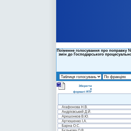
Поіменне голосування про поправку №8
змін до Господарського процесуально
Зберегти
в
форматі RTF
Агафонова Н.В.
Андрієвський Д.Й.
Арешонков В.Ю.
Артюшенко І.А.
Барна О.С.
Бєлькова О.В.