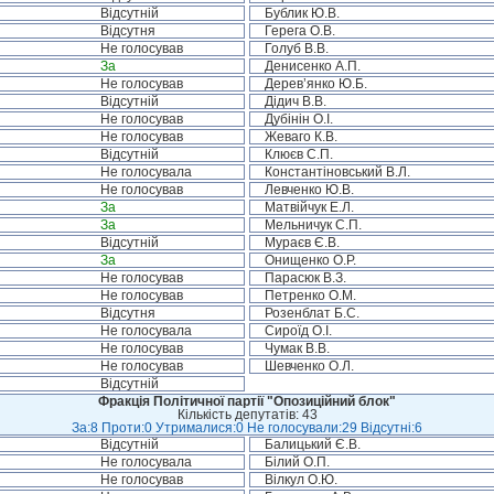
Відсутній
Бублик Ю.В.
Відсутня
Герега О.В.
Не голосував
Голуб В.В.
За
Денисенко А.П.
Не голосував
Дерев’янко Ю.Б.
Відсутній
Дідич В.В.
Не голосував
Дубінін О.І.
Не голосував
Жеваго К.В.
Відсутній
Клюєв С.П.
Не голосувала
Константіновський В.Л.
Не голосував
Левченко Ю.В.
За
Матвійчук Е.Л.
За
Мельничук С.П.
Відсутній
Мураєв Є.В.
За
Онищенко О.Р.
Не голосував
Парасюк В.З.
Не голосував
Петренко О.М.
Відсутня
Розенблат Б.С.
Не голосувала
Сироїд О.І.
Не голосував
Чумак В.В.
Не голосував
Шевченко О.Л.
Відсутній
Фракція Політичної партії "Опозиційний блок"
Кількість депутатів: 43
За:8 Проти:0 Утрималися:0 Не голосували:29 Відсутні:6
Відсутній
Балицький Є.В.
Не голосувала
Білий О.П.
Не голосував
Вілкул О.Ю.