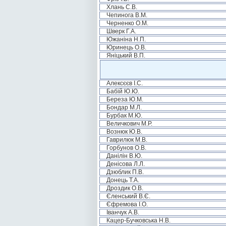
Хлань С.В.
Чепинога В.М.
Черненко О.М.
Шверк Г.А.
Южаніна Н.П.
Юринець О.В.
Яніцький В.П.
Алексєєв І.С.
Бабій Ю.Ю.
Береза Ю.М.
Бондар М.Л.
Бурбак М.Ю.
Величкович М.Р.
Вознюк Ю.В.
Гаврилюк М.В.
Горбунов О.В.
Данілін В.Ю.
Денісова Л.Л.
Дзюблик П.В.
Донець Т.А.
Дроздик О.В.
Єленський В.Є.
Єфремова І.О.
Іванчук А.В.
Кацер-Бучковська Н.В.