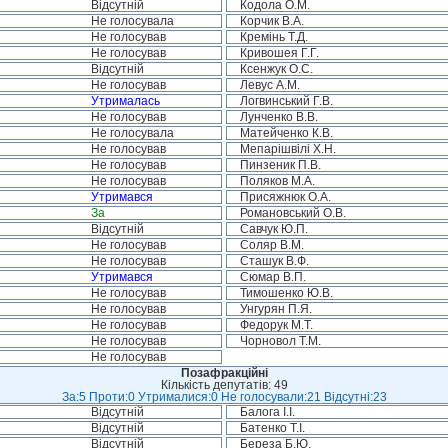
Відсутній
Кодола О.М.
Не голосувала
Корчик В.А.
Не голосував
Кремінь Т.Д.
Не голосував
Кривошея Г.Г.
Відсутній
Ксенжук О.С.
Не голосував
Левус А.М.
Утрималась
Логвинський Г.В.
Не голосував
Лунченко В.В.
Не голосувала
Матейченко К.В.
Не голосував
Мепарішвілі Х.Н.
Не голосував
Пинзеник П.В.
Не голосував
Поляков М.А.
Утримався
Присяжнюк О.А.
За
Романовський О.В.
Відсутній
Савчук Ю.П.
Не голосував
Соляр В.М.
Не голосував
Сташук В.Ф.
Утримався
Сюмар В.П.
Не голосував
Тимошенко Ю.В.
Не голосував
Унгурян П.Я.
Не голосував
Федорук М.Т.
Не голосував
Чорновол Т.М.
Не голосував
Позафракційні
Кількість депутатів: 49
За:5 Проти:0 Утрималися:0 Не голосували:21 Відсутні:23
Відсутній
Балога І.І.
Відсутній
Батенко Т.І.
Відсутній
Береза Б.Ю.