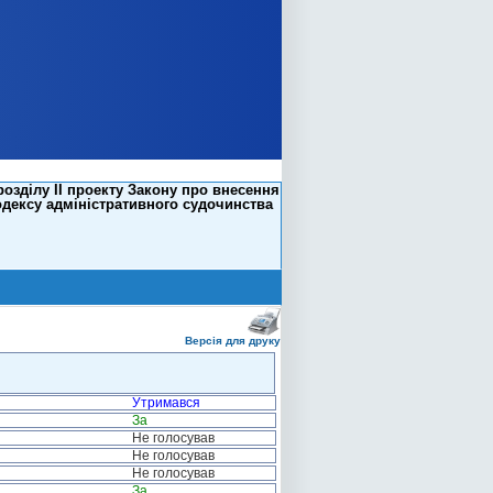
озділу II проекту Закону про внесення
одексу адміністративного судочинства
Версія для друку
Утримався
За
Не голосував
Не голосував
Не голосував
За