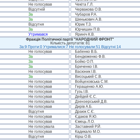
Не голосував
Чекіта Г.Л.
Відсутній
Червакова О.В.
За
Чубаров Р.А.
За
Шинькович А.В.
Відсутня
Юрик Т.З.
За
Юрчишин П.В.
Утримався
Яриніч К.В.
Фракція Політичної партії "НАРОДНИЙ ФРОНТ"
Кількість депутатів: 81
За:9 Проти:0 Утрималися:7 Не голосували:51 Відсутні:14
Не голосував
Бабенко В.Б.
За
Бендюженко Ф.В.
За
Бойко О.П.
За
Бриченко І.В.
Не голосував
Васюник І.В.
За
Висоцький С.В.
Не голосував
Войцеховська С.М.
Не голосував
Геращенко А.Ю.
Не голосував
Гузь І.В.
Не голосував
Дейдей Є.С.
Не голосувала
Дзензерський Д.В.
Не голосував
Дирів А.Б.
Відсутня
Драюк С.Є.
Не голосував
Єдаков Я.Ю.
Не голосував
Ємець Л.О.
Не голосувала
Заставний Р.Й.
Не голосував
Кадикало М.О.
Відсутня
Кірш О.В.