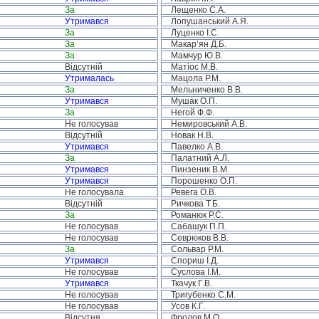
За
Лещенко С.А.
Утримався
Лопушанський А.Я.
За
Луценко І.С.
За
Макар’ян Д.Б.
За
Мамчур Ю.В.
Відсутній
Матіос М.В.
Утрималась
Мацола Р.М.
За
Мельниченко В.В.
Утримався
Мушак О.П.
За
Негой Ф.Ф.
Не голосував
Немировський А.В.
Відсутній
Новак Н.В.
Утримався
Павелко А.В.
За
Палатний А.Л.
Утримався
Пинзеник В.М.
Утримався
Порошенко О.П.
Не голосувала
Ревега О.В.
Відсутній
Ричкова Т.Б.
За
Романюк Р.С.
Не голосував
Сабашук П.П.
Не голосував
Севрюков В.В.
За
Сольвар Р.М.
Утримався
Спориш І.Д.
Не голосував
Суслова І.М.
Утримався
Ткачук Г.В.
Не голосував
Тригубенко С.М.
Не голосував
Усов К.Г.
Відсутня
Фролов М.О.