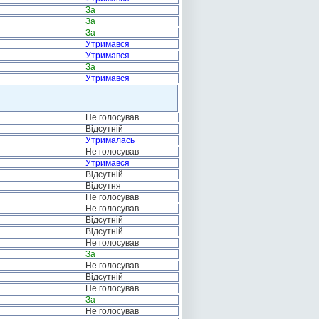
За
За
За
Утримався
Утримався
За
Утримався
Не голосував
Відсутній
Утрималась
Не голосував
Утримався
Відсутній
Відсутня
Не голосував
Не голосував
Відсутній
Відсутній
Не голосував
За
Не голосував
Відсутній
Не голосував
За
Не голосував