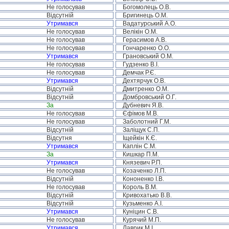
Не голосував
Богомолець О.В.
Відсутній
Бригинець О.М.
Утримався
Вадатурський А.О.
Не голосував
Велікін О.М.
Не голосував
Герасимов А.В.
Не голосував
Гончаренко О.О.
Утримався
Грановський О.М.
Не голосував
Гудзенко В.І.
Не голосував
Демчак Р.Є.
Утримався
Дехтярчук О.В.
Відсутній
Дмитренко О.М.
Відсутній
Домбровський О.Г.
За
Дубневич Я.В.
Не голосував
Єфімов М.В.
Не голосував
Заболотний Г.М.
Відсутній
Заліщук С.П.
Відсутня
Іщейкін К.Є.
Утримався
Каплін С.М.
За
Кишкар П.М.
Утримався
Князевич Р.П.
Не голосував
Козаченко Л.П.
Відсутній
Кононенко І.В.
Не голосував
Король В.М.
Відсутній
Кривохатько В.В.
Відсутній
Кузьменко А.І.
Утримався
Куніцин С.В.
Не голосував
Курячий М.П.
Утримався
Лаврик М.І.