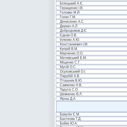
Білецький А.Є.
Геращенко І.В.
Головко М.Й.
Гопко Г.М.
Денисенко А.С.
Деркач А.Л.
Добродомов Д.Є.
Єднак О.В.
Іллєнко А.Ю.
Констанкевич І.М.
Купрій В.М.
Марченко О.О.
Матківський Б.М.
Міщенко С.Г.
Мусій О.С.
Осуховський О.І.
Парубій А.В.
Пташник В.Ю.
Савченко Н.В.
Тарута С.О.
Шевченко В.Л.
Ярош Д.А.
Бакулін Є.М.
Бахтеєва Т.Д.
Бойко Ю.А.