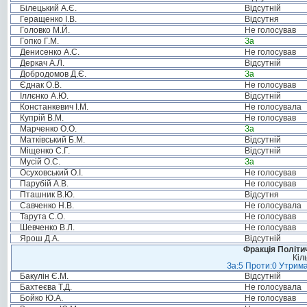
Білецький А.Є.
Відсутній
Геращенко І.В.
Відсутня
Головко М.Й.
Не голосував
Гопко Г.М.
За
Денисенко А.С.
Не голосував
Деркач А.Л.
Відсутній
Добродомов Д.Є.
За
Єднак О.В.
Не голосував
Іллєнко А.Ю.
Відсутній
Констанкевич І.М.
Не голосувала
Купрій В.М.
Не голосував
Марченко О.О.
За
Матківський Б.М.
Відсутній
Міщенко С.Г.
Відсутній
Мусій О.С.
За
Осуховський О.І.
Не голосував
Парубій А.В.
Не голосував
Пташник В.Ю.
Відсутня
Савченко Н.В.
Не голосувала
Тарута С.О.
Не голосував
Шевченко В.Л.
Не голосував
Ярош Д.А.
Відсутній
Фракція Політич
Кіл
За:5 Проти:0 Утрима
Бакулін Є.М.
Відсутній
Бахтеєва Т.Д.
Не голосувала
Бойко Ю.А.
Не голосував