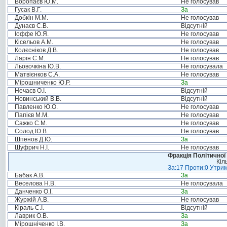
Воропаєв Ю.М.
Не голосував
Гусак В.Г.
За
Добкін М.М.
Не голосував
Дунаєв С.В.
Відсутній
Іоффе Ю.Я.
Не голосував
Кісельов А.М.
Не голосував
Колєсніков Д.В.
Не голосував
Ларін С.М.
Не голосував
Льовочкіна Ю.В.
Не голосувала
Матвієнков С.А.
Не голосував
Мірошниченко Ю.Р.
За
Нечаєв О.І.
Відсутній
Новинський В.В.
Відсутній
Павленко Ю.О.
Не голосував
Папієв М.М.
Не голосував
Сажко С.М.
Не голосував
Солод Ю.В.
Не голосував
Шпенов Д.Ю.
За
Шуфрич Н.І.
Не голосував
Фракція Політичної
Кіл
За:17 Проти:0 Утрим
Бабак А.В.
За
Веселова Н.В.
Не голосувала
Данченко О.І.
За
Журжій А.В.
Не голосував
Кіраль С.І.
Відсутній
Лаврик О.В.
За
Мірошніченко І.В.
За