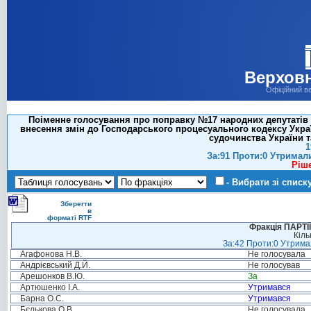
Верховн
Офіційний в
Поіменне голосування про поправку №17 народних депутатів Си
внесення змін до Господарського процесуального кодексу Укра
судочинства України т
1
За:91 Проти:0 Утримал
Ріш
- Вибрати зі списк
Зберегти
в
форматі RTF
Фракція ПАРТ
Кіль
За:42 Проти:0 Утримал
Агафонова Н.В.
Не голосувала
Андрієвський Д.Й.
Не голосував
Арешонков В.Ю.
За
Артюшенко І.А.
Утримався
Барна О.С.
Утримався
Бєлькова О.В.
Не голосувала