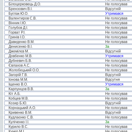
Білоцерковець Д.О.
Не голосував
Брензович В.І.
Відсутній
Буглак Ю.О.
Утримався
Валентиров С.В.
Не голосував
Вінник І.Ю.
Не голосував
Голубов Д.І.
Не голосував
Горват Р.І.
Не голосував
Гринів І.О.
Не голосував
Давиденко В.М.
Не голосував
Денисенко В.І.
За
Джемілєв М. .
Відсутній
Довбенко М.В.
Утримався
Дубневич Б.В.
Не голосував
Євлахов А.С.
Не голосував
Жолобецький О.О.
Не голосував
Загорій Г.В.
Відсутній
Іонова М.М.
Відсутня
Іщенко В.О.
Утримався
Карпунцов В.В.
За
Кіт А.Б.
Не голосував
Кобцев М.В.
Не голосував
Козир Б.Ю.
Відсутній
Корнацький А.О.
Не голосував
Кривенко В.М.
Відсутній
Кудлаєнко С.В.
Не голосував
Куліченко І.І.
За
Курило В.С.
Не голосував
Кучер М.І.
Не голосував