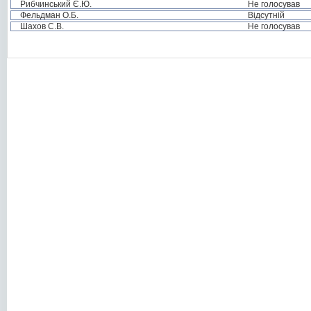
Рибчинський Є.Ю.
Не голосував
Фельдман О.Б.
Відсутній
Шахов С.В.
Не голосував