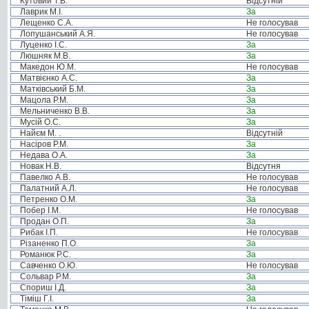
Кутовий Т.В.
Відсутній
Лаврик М.І.
За
Лещенко С.А.
Не голосував
Лопушанський А.Я.
Не голосував
Луценко І.С.
За
Люшняк М.В.
За
Македон Ю.М.
Не голосував
Матвієнко А.С.
За
Матківський Б.М.
За
Мацола Р.М.
За
Мельниченко В.В.
За
Мусій О.С.
За
Найєм М. .
Відсутній
Насіров Р.М.
За
Недава О.А.
За
Новак Н.В.
Відсутня
Павелко А.В.
Не голосував
Палатний А.Л.
Не голосував
Петренко О.М.
За
Побер І.М.
Не голосував
Продан О.П.
За
Рибак І.П.
Не голосував
Різаненко П.О.
За
Романюк Р.С.
За
Савченко О.Ю.
Не голосував
Сольвар Р.М.
За
Спориш І.Д.
За
Тіміш Г.І.
За