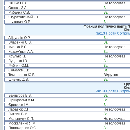
Ляшко О.В.
Не голосував
Огнєвіч З.Л.
За
Рибалка С.В.
За
Скуратовський С.І.
Не голосував
Шухевич Ю.Р.
За
Фракція політичної партії
Кіл
За:13 Проти:0 Утрим
Абдуллін О.Р.
За
Власенко С.В.
За
Івченко В.Є.
Не голосував
Кожем’якін А.А.
За
Крулько І.І.
Не голосував
Луценко І.В.
За
Рябчин О.М.
За
Соболєв С.В.
За
Тимошенко Ю.В.
Відсутня
Шлемко Д.В.
За
Гру
Кіл
За:13 Проти:0 Утрим
Бандуров В.В.
За
Гіршфельд А.М.
За
Єремеєв І.М.
За
Лабазюк С.П.
Не голосував
Литвин В.М.
За
Мельничук С.П.
Не голосував
Москаленко Я.М.
Не голосував
Пономарьов О.С.
За