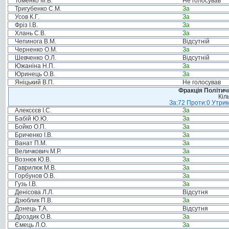
Томенко М.В.
Не голосував
Тригубенко С.М.
За
Усов К.Г.
За
Фріз І.В.
За
Хлань С.В.
За
Чепинога В.М.
Відсутній
Черненко О.М.
За
Шевченко О.Л.
Відсутній
Южаніна Н.П.
За
Юринець О.В.
За
Яніцький В.П.
Не голосував
Фракція Політи
Кіл
За:72 Проти:0 Утрим
Алексєєв І.С.
За
Бабій Ю.Ю.
За
Бойко О.П.
За
Бриченко І.В.
За
Ванат П.М.
За
Величкович М.Р.
За
Вознюк Ю.В.
За
Гаврилюк М.В.
За
Горбунов О.В.
За
Гузь І.В.
За
Денісова Л.Л.
Відсутня
Дзюблик П.В.
За
Донець Т.А.
Відсутня
Дроздик О.В.
За
Ємець Л.О.
За