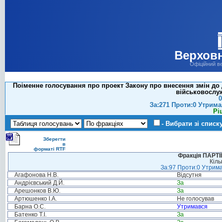
Верховн
Офіційний в
Поіменне голосування про проект Закону про внесення змін до
військовослуж
0
За:271 Проти:0 Утрима
Рі
- Вибрати зі списк
Зберегти
в
форматі RTF
Фракція ПАРТ
Кіль
За:97 Проти:0 Утрима
Агафонова Н.В.
Відсутня
Андрієвський Д.Й.
За
Арешонков В.Ю.
За
Артюшенко І.А.
Не голосував
Барна О.С.
Утримався
Батенко Т.І.
За