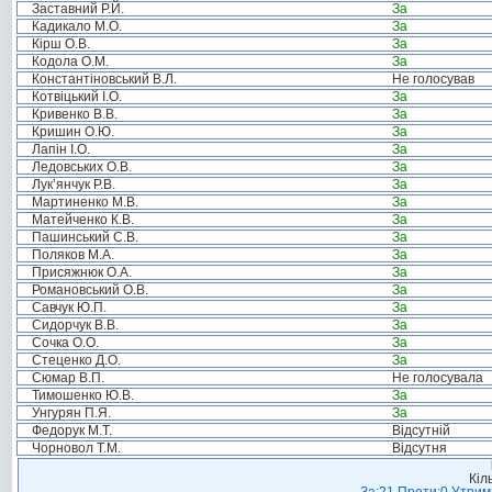
Заставний Р.Й.
За
Кадикало М.О.
За
Кірш О.В.
За
Кодола О.М.
За
Константіновський В.Л.
Не голосував
Котвіцький І.О.
За
Кривенко В.В.
За
Кришин О.Ю.
За
Лапін І.О.
За
Ледовських О.В.
За
Лук’янчук Р.В.
За
Мартиненко М.В.
За
Матейченко К.В.
За
Пашинський С.В.
За
Поляков М.А.
За
Присяжнюк О.А.
За
Романовський О.В.
За
Савчук Ю.П.
За
Сидорчук В.В.
За
Сочка О.О.
За
Стеценко Д.О.
За
Сюмар В.П.
Не голосувала
Тимошенко Ю.В.
За
Унгурян П.Я.
За
Федорук М.Т.
Відсутній
Чорновол Т.М.
Відсутня
Кіл