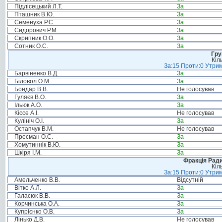
Підлісецький Л.Т.
За
Пташник В.Ю.
За
Семенуха Р.С.
За
Сидорович Р.М.
За
Скрипник О.О.
За
Сотник О.С.
За
Гру
Кіл
За:15 Проти:0 Утрим
Барвіненко В.Д.
За
Біловол О.М.
За
Бондар В.В.
Не голосував
Гуляєв В.О.
За
Ільюк А.О.
За
Кіссе А.І.
Не голосував
Кулініч О.І.
За
Остапчук В.М.
Не голосував
Пресман О.С.
За
Хомутиннік В.Ю.
За
Шкіря І.М.
За
Фракція Ради
Кіл
За:15 Проти:0 Утрим
Амельченко В.В.
Відсутній
Вітко А.Л.
За
Галасюк В.В.
За
Корчинська О.А.
За
Купрієнко О.В.
За
Лінько Д.В.
Не голосував