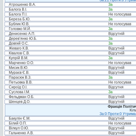
За:21 Проти:0 Утрима
Атрошенко В.А.
За
Балога В.І.
За
Балога П.І.
Не голосував
Береза Б.Ю.
За
Бублик Ю.В.
Не голосував
Головко М.Й.
За
Денисенко А.П.
Відсутній
Дерев’янко Ю.Б.
За
Довгий О.С.
За
Жеваго К.В.
Відсутній
Ківалов С.В.
Відсутній
Купрій В.М.
За
Марченко О.О.
Не голосував
Мисик В.Ю.
Відсутній
Мураєв Є.В.
Відсутній
Парасюк В.З.
За
Петьовка В.В.
Не голосував
Сироїд О.І.
Відсутня
Суслова І.М.
За
Фельдман О.Б.
Відсутній
Шенцев Д.О.
Відсутній
Фракція Політич
Кіл
За:0 Проти:0 Утримал
Бакулін Є.М.
Відсутній
Білий О.П.
Не голосував
Вілкул О.Ю.
Відсутній
Гальченко А.В.
Відсутній