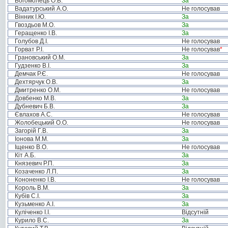
Богомолець О.В.
За
Вадатурський А.О.
Не голосував
Вінник І.Ю.
За
Гвоздьов М.О.
За
Геращенко І.В.
За
Голубов Д.І.
Не голосував
Горват Р.І.
Не голосував
*
Грановський О.М.
За
Гудзенко В.І.
За
Демчак Р.Є.
Не голосував
Дехтярчук О.В.
За
Дмитренко О.М.
Не голосував
Довбенко М.В.
За
Дубневич Б.В.
За
Євлахов А.С.
Не голосував
Жолобецький О.О.
Не голосував
Загорій Г.В.
За
Іонова М.М.
За
Іщенко В.О.
Не голосував
Кіт А.Б.
За
Князевич Р.П.
За
Козаченко Л.П.
За
Кононенко І.В.
Не голосував
Король В.М.
За
Кубів С.І.
За
Кузьменко А.І.
За
Куліченко І.І.
Відсутній
Курило В.С.
За