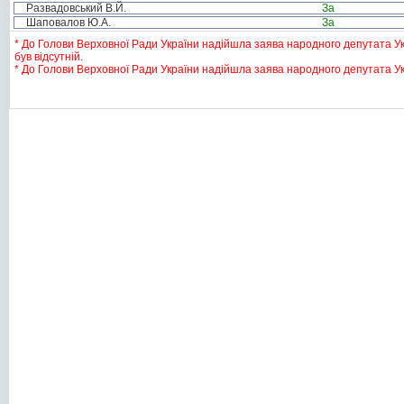
Развадовський В.Й.
За
Шаповалов Ю.А.
За
* До Голови Верховної Ради України надійшла заява народного депутата Укр
був відсутній.
* До Голови Верховної Ради України надійшла заява народного депутата Укр