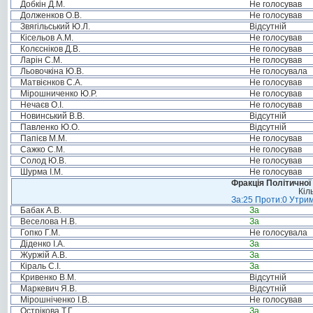
Добкін Д.М.
Не голосував
Долженков О.В.
Не голосував
Звягільський Ю.Л.
Відсутній
Кісельов А.М.
Не голосував
Колєсніков Д.В.
Не голосував
Ларін С.М.
Не голосував
Льовочкіна Ю.В.
Не голосувала
Матвієнков С.А.
Не голосував
Мірошниченко Ю.Р.
Не голосував
Нечаєв О.І.
Не голосував
Новинський В.В.
Відсутній
Павленко Ю.О.
Відсутній
Папієв М.М.
Не голосував
Сажко С.М.
Не голосував
Солод Ю.В.
Не голосував
Шурма І.М.
Не голосував
Фракція Політичної
Кіл
За:25 Проти:0 Утрим
Бабак А.В.
За
Веселова Н.В.
За
Гопко Г.М.
Не голосувала
Діденко І.А.
За
Журжій А.В.
За
Кіраль С.І.
За
Кривенко В.М.
Відсутній
Маркевич Я.В.
Відсутній
Мірошніченко І.В.
Не голосував
Острікова Т.Г.
За