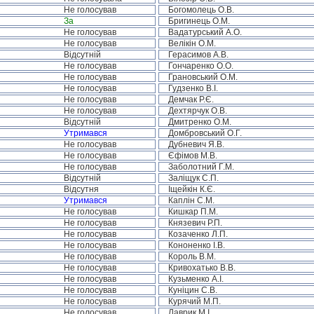
Не голосував
Богомолець О.В.
За
Бригинець О.М.
Не голосував
Вадатурський А.О.
Не голосував
Велікін О.М.
Відсутній
Герасимов А.В.
Не голосував
Гончаренко О.О.
Не голосував
Грановський О.М.
Не голосував
Гудзенко В.І.
Не голосував
Демчак Р.Є.
Не голосував
Дехтярчук О.В.
Відсутній
Дмитренко О.М.
Утримався
Домбровський О.Г.
Не голосував
Дубневич Я.В.
Не голосував
Єфімов М.В.
Не голосував
Заболотний Г.М.
Відсутній
Заліщук С.П.
Відсутня
Іщейкін К.Є.
Утримався
Каплін С.М.
Не голосував
Кишкар П.М.
Не голосував
Князевич Р.П.
Не голосував
Козаченко Л.П.
Не голосував
Кононенко І.В.
Не голосував
Король В.М.
Не голосував
Кривохатько В.В.
Не голосував
Кузьменко А.І.
Не голосував
Куніцин С.В.
Не голосував
Курячий М.П.
Не голосував
Лаврик М.І.