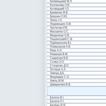
Княжицький М.Л.
Колганова О.В.
Котвіцький І.О.
Кривенко В.В.
Кришин О.Ю.
Лапін І.О.
Ледовських О.В.
Лук’янчук Р.В.
Масоріна О.С.
Медуниця О.В.
Пашинський С.В.
Підберезняк В.І.
Помазанов А.В.
Река А.О.
Романюк В.М.
Сидорчук В.В.
Сочка О.О.
Стеценко Д.О.
Тетерук А.А.
Тимчук Д.Б.
Фаєрмарк С.О.
Хміль М.М.
Шкварилюк В.В.
Балога В.І.
Балога П.І.
Безбах Я.Я.