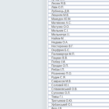
Лесюк Я.В.
Лівік О.П.
Лубінець Д.В.
Люшняк М.В.
Македон Ю.М.
Матвієнко А.С.
Матузко О.О.
Мельник С.І.
Мельничук І.І.
Найєм М. .
Недава О.А.
Нестеренко В.Г.
Онуфрик Б.С.
Паламарчук М.П.
Пацкан В.В.
Побер І.М.
Продан О.П.
Рибак І.П.
Різаненко П.О.
Рудик С.Я.
Саврасов М.В.
Соловей Ю.І.
Співаковський О.В.
Сугоняко О.Л.
Тіміш Г.І.
Третьяков О.Ю.
Урбанський О.І.
Фріз І.В.