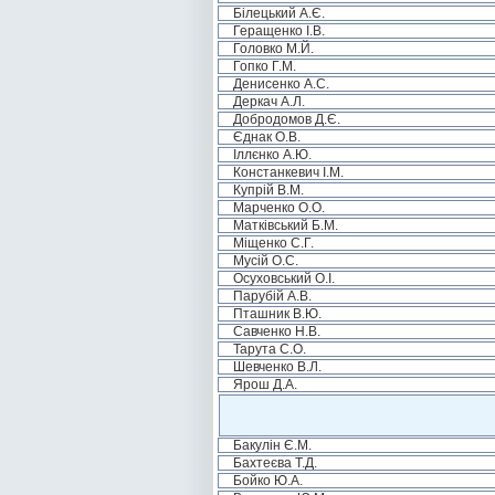
Білецький А.Є.
Геращенко І.В.
Головко М.Й.
Гопко Г.М.
Денисенко А.С.
Деркач А.Л.
Добродомов Д.Є.
Єднак О.В.
Іллєнко А.Ю.
Констанкевич І.М.
Купрій В.М.
Марченко О.О.
Матківський Б.М.
Міщенко С.Г.
Мусій О.С.
Осуховський О.І.
Парубій А.В.
Пташник В.Ю.
Савченко Н.В.
Тарута С.О.
Шевченко В.Л.
Ярош Д.А.
Бакулін Є.М.
Бахтеєва Т.Д.
Бойко Ю.А.