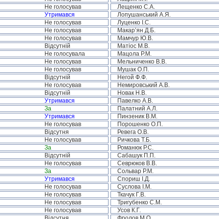
Не голосував
Лещенко С.А.
Утримався
Лопушанський А.Я.
Не голосував
Луценко І.С.
Не голосував
Макар’ян Д.Б.
Не голосував
Мамчур Ю.В.
Відсутній
Матіос М.В.
Не голосувала
Мацола Р.М.
Не голосував
Мельниченко В.В.
Не голосував
Мушак О.П.
Відсутній
Негой Ф.Ф.
Не голосував
Немировський А.В.
Відсутній
Новак Н.В.
Утримався
Павелко А.В.
За
Палатний А.Л.
Утримався
Пинзеник В.М.
Не голосував
Порошенко О.П.
Відсутня
Ревега О.В.
Не голосував
Ричкова Т.Б.
За
Романюк Р.С.
Відсутній
Сабашук П.П.
Не голосував
Севрюков В.В.
За
Сольвар Р.М.
Утримався
Спориш І.Д.
Не голосував
Суслова І.М.
Не голосував
Ткачук Г.В.
Не голосував
Тригубенко С.М.
Не голосував
Усов К.Г.
Відсутня
Фролов М.О.