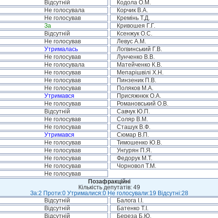
Відсутній
Кодола О.М.
Не голосувала
Корчик В.А.
Не голосував
Кремінь Т.Д.
За
Кривошея Г.Г.
Відсутній
Ксенжук О.С.
Не голосував
Левус А.М.
Утрималась
Логвинський Г.В.
Не голосував
Лунченко В.В.
Не голосувала
Матейченко К.В.
Не голосував
Мепарішвілі Х.Н.
Не голосував
Пинзеник П.В.
Не голосував
Поляков М.А.
Утримався
Присяжнюк О.А.
Не голосував
Романовський О.В.
Відсутній
Савчук Ю.П.
Не голосував
Соляр В.М.
Не голосував
Сташук В.Ф.
Утримався
Сюмар В.П.
Не голосував
Тимошенко Ю.В.
Не голосував
Унгурян П.Я.
Не голосував
Федорук М.Т.
Не голосував
Чорновол Т.М.
Не голосував
Позафракційні
Кількість депутатів: 49
За:2 Проти:0 Утрималися:0 Не голосували:19 Відсутні:28
Відсутній
Балога І.І.
Відсутній
Батенко Т.І.
Відсутній
Береза Б.Ю.