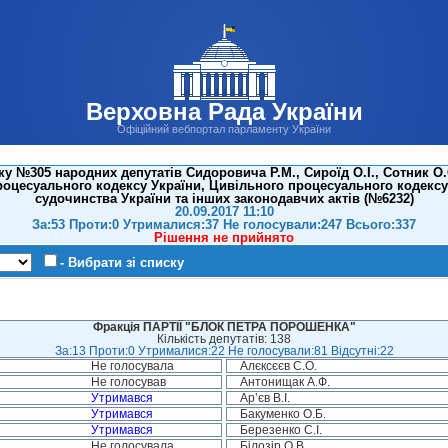
Верховна Рада України
Офіційний вебпортал парламенту України
 №305 народних депутатів Сидоровича Р.М., Сироїд О.І., Сотник О.С
роцесуального кодексу України, Цивільного процесуального кодексу 
судочинства України та інших законодавчих актів (№6232)
20.09.2017 11:10
За:53 Проти:0 Утрималися:37 Не голосували:247 Всього:337
Рішення не прийнято
- Вибрати зі списку
Фракція ПАРТІЇ "БЛОК ПЕТРА ПОРОШЕНКА"
Кількість депутатів: 138
За:13 Проти:0 Утрималися:22 Не голосували:81 Відсутні:22
Не голосувала
Алєксєєв С.О.
Не голосував
Антонищак А.Ф.
Утримався
Ар’єв В.І.
Утримався
Бакуменко О.Б.
Утримався
Березенко С.І.
Не голосувала
Білозір О.В.