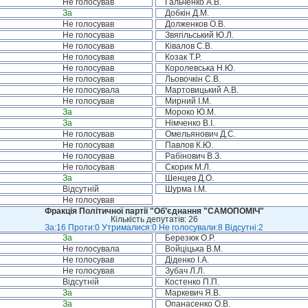
Не голосував
Гальченко А.В.
За
Добкін Д.М.
Не голосував
Долженков О.В.
Не голосував
Звягільський Ю.Л.
Не голосував
Ківалов С.В.
Не голосував
Козак Т.Р.
Не голосував
Королевська Н.Ю.
Не голосував
Льовочкін С.В.
Не голосувала
Мартовицький А.В.
Не голосував
Мирний І.М.
За
Мороко Ю.М.
За
Німченко В.І.
Не голосував
Омельянович Д.С.
Не голосував
Павлов К.Ю.
Не голосував
Рабінович В.З.
Не голосував
Скорик М.Л.
За
Шенцев Д.О.
Відсутній
Шурма І.М.
Не голосував
Фракція Політичної партії "Об’єднання "САМОПОМІЧ"
Кількість депутатів: 26
За:16 Проти:0 Утрималися:0 Не голосували:8 Відсутні:2
За
Березюк О.Р.
Не голосувала
Войціцька В.М.
Не голосував
Діденко І.А.
Не голосував
Зубач Л.Л.
Відсутній
Костенко П.П.
За
Маркевич Я.В.
За
Опанасенко О.В.