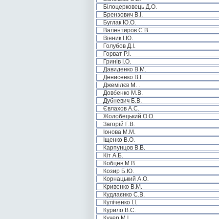
Білоцерковець Д.О.
Брензович В.І.
Буглак Ю.О.
Валентиров С.В.
Вінник І.Ю.
Голубов Д.І.
Горват Р.І.
Гринів І.О.
Давиденко В.М.
Денисенко В.І.
Джемілєв М. .
Довбенко М.В.
Дубневич Б.В.
Євлахов А.С.
Жолобецький О.О.
Загорій Г.В.
Іонова М.М.
Іщенко В.О.
Карпунцов В.В.
Кіт А.Б.
Кобцев М.В.
Козир Б.Ю.
Корнацький А.О.
Кривенко В.М.
Кудлаєнко С.В.
Куліченко І.І.
Курило В.С.
Кучер М.І.