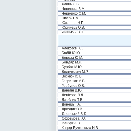
Хлань С.В.
Чепинога В.М.
Черненко О.М.
Шверк Г.А.
Южаніна Н.П.
Юринець О.В.
Яніцький В.П.
Алексєєв І.С.
Бабій Ю.Ю.
Береза Ю.М.
Бондар М.Л.
Бурбак М.Ю.
Величкович М.Р.
Вознюк Ю.В.
Гаврилюк М.В.
Горбунов О.В.
Данілін В.Ю.
Денісова Л.Л.
Дзюблик П.В.
Донець Т.А.
Дроздик О.В.
Єленський В.Є.
Єфремова І.О.
Іванчук А.В.
Кацер-Бучковська Н.В.