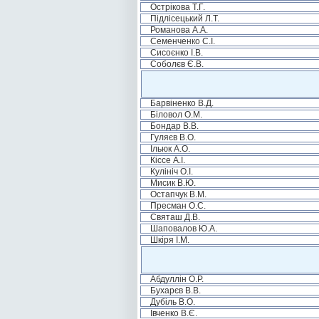
Острікова Т.Г.
Підлісецький Л.Т.
Романова А.А.
Семенченко С.І.
Сисоєнко І.В.
Соболєв Є.В.
Барвіненко В.Д.
Біловол О.М.
Бондар В.В.
Гуляєв В.О.
Ільюк А.О.
Кіссе А.І.
Кулініч О.І.
Мисик В.Ю.
Остапчук В.М.
Пресман О.С.
Святаш Д.В.
Шаповалов Ю.А.
Шкіря І.М.
Абдуллін О.Р.
Бухарєв В.В.
Дубіль В.О.
Івченко В.Є.