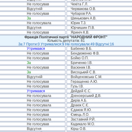
Не голосував
Чекіта Г.Л.
Відсутній
Червакова О.В.
Не голосував
Чубаров Р.А.
За
Шинькович А.В.
Не голосувала
Юрик Т.З.
Відсутня
Юрчишин П.В.
Не голосував
Яриніч К.В.
Фракція Політичної партії "НАРОДНИЙ ФРОНТ"
Кількість депутатів: 81
За:7 Проти:0 Утрималися:9 Не голосували:49 Відсутні:16
Утримався
Бабенко В.Б.
Не голосував
Бендюженко Ф.В.
Не голосував
Бойко О.П.
За
Бриченко І.В.
Не голосував
Васюник І.В.
За
Висоцький С.В.
Відсутній
Войцеховська С.М.
Не голосував
Геращенко А.Ю.
Не голосував
Гузь І.В.
Утримався
Дейдей Є.С.
Не голосувала
Дзензерський Д.В.
Не голосував
Дирів А.Б.
Не голосувала
Драюк С.Є.
Не голосував
Єдаков Я.Ю.
Не голосував
Ємець Л.О.
Не голосувала
Заставний Р.Й.
Не голосував
Кадикало М.О.
Відсутня
Кірш О.В.