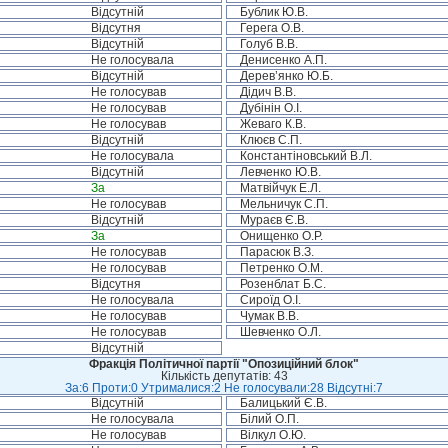
Відсутній
Бублик Ю.В.
Відсутня
Герега О.В.
Відсутній
Голуб В.В.
Не голосувала
Денисенко А.П.
Відсутній
Дерев’янко Ю.Б.
Не голосував
Дідич В.В.
Не голосував
Дубінін О.І.
Не голосував
Жеваго К.В.
Відсутній
Клюєв С.П.
Не голосувала
Константіновський В.Л.
Відсутній
Левченко Ю.В.
За
Матвійчук Е.Л.
Не голосував
Мельничук С.П.
Відсутній
Мураєв Є.В.
За
Онищенко О.Р.
Не голосував
Парасюк В.З.
Не голосував
Петренко О.М.
Відсутня
Розенблат Б.С.
Не голосувала
Сироїд О.І.
Не голосував
Чумак В.В.
Не голосував
Шевченко О.Л.
Відсутній
Фракція Політичної партії "Опозиційний блок"
Кількість депутатів: 43
За:6 Проти:0 Утрималися:2 Не голосували:28 Відсутні:7
Відсутній
Балицький Є.В.
Не голосувала
Білий О.П.
Не голосував
Вілкул О.Ю.