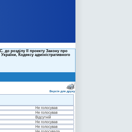
. до розділу II проекту Закону про
України, Кодексу адміністративного
Версія для друку
Не голосував
Не голосував
Відсутній
Не голосував
Не голосував
Не голосувала