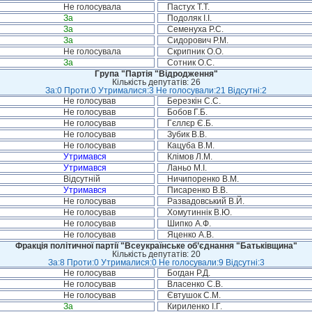
Не голосувала
Пастух Т.Т.
За
Подоляк І.І.
За
Семенуха Р.С.
За
Сидорович Р.М.
Не голосувала
Скрипник О.О.
За
Сотник О.С.
Група "Партія "Відродження"
Кількість депутатів: 26
За:0 Проти:0 Утрималися:3 Не голосували:21 Відсутні:2
Не голосував
Березкін С.С.
Не голосував
Бобов Г.Б.
Не голосував
Гєллєр Є.Б.
Не голосував
Зубик В.В.
Не голосував
Кацуба В.М.
Утримався
Клімов Л.М.
Утримався
Ланьо М.І.
Відсутній
Ничипоренко В.М.
Утримався
Писаренко В.В.
Не голосував
Развадовський В.Й.
Не голосував
Хомутиннік В.Ю.
Не голосував
Шипко А.Ф.
Не голосував
Яценко А.В.
Фракція політичної партії "Всеукраїнське об’єднання "Батьківщина"
Кількість депутатів: 20
За:8 Проти:0 Утрималися:0 Не голосували:9 Відсутні:3
Не голосував
Богдан Р.Д.
Не голосував
Власенко С.В.
Не голосував
Євтушок С.М.
За
Кириленко І.Г.