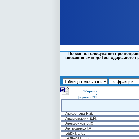
Поіменне голосування про поправку
внесення змін до Господарського п
Зберегти
в
форматі RTF
Агафонова Н.В.
Андрієвський Д.Й.
Арешонков В.Ю.
Артюшенко І.А.
Барна О.С.
Бєлькова О.В.