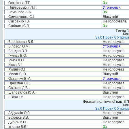
Острікова Т.Г.
За
Підлісецький Л.Т.
Утримався
Романова А.А.
За
Семенченко С.І.
Відсутній
Сисоєнко І.В.
Не голосувала
Соболєв Є.В.
За
Група "
Кіл
За:0 Проти:0 Утрима
Барвіненко В.Д.
Не голосував
Біловол О.М.
Утримався
Бондар В.В.
Не голосував
Гуляєв В.О.
Не голосував
Ільюк А.О.
Не голосував
Кіссе А.І.
Не голосував
Кулініч О.І.
Не голосував
Мисик В.Ю.
Відсутній
Остапчук В.М.
Утримався
Пресман О.С.
Не голосував
Святаш Д.В.
Не голосував
Шаповалов Ю.А.
Відсутній
Шкіря І.М.
Не голосував
Фракція політичної партії
Кіл
За:6 Проти:0 Утрима
Абдуллін О.Р.
Не голосував
Бухарєв В.В.
Відсутній
Дубіль В.О.
Не голосував
Івченко В.Є.
За