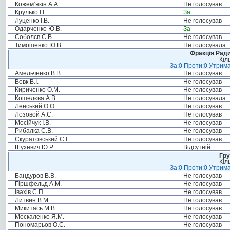
Кожем’якін А.А.
Не голосував
Крулько І.І.
За
Луценко І.В.
Не голосував
Одарченко Ю.В.
За
Соболєв С.В.
Не голосував
Тимошенко Ю.В.
Не голосувала
Фракція Ради
Кіл
За:0 Проти:0 Утрима
Амельченко В.В.
Не голосував
Вовк В.І.
Не голосував
Кириченко О.М.
Не голосував
Кошелєва А.В.
Не голосувала
Ленський О.О.
Не голосував
Лозовой А.С.
Не голосував
Мосійчук І.В.
Не голосував
Рибалка С.В.
Не голосував
Скуратовський С.І.
Не голосував
Шухевич Ю.Р.
Відсутній
Гру
Кіл
За:0 Проти:0 Утрима
Бандуров В.В.
Не голосував
Гіршфельд А.М.
Не голосував
Івахів С.П.
Не голосував
Литвин В.М.
Не голосував
Микитась М.В.
Не голосував
Москаленко Я.М.
Не голосував
Пономарьов О.С.
Не голосував