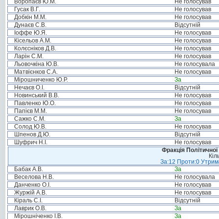
Воропаєв Ю.М.
Не голосував
Гусак В.Г.
Не голосував
Добкін М.М.
Не голосував
Дунаєв С.В.
Відсутній
Іоффе Ю.Я.
Не голосував
Кісельов А.М.
Не голосував
Колєсніков Д.В.
Не голосував
Ларін С.М.
Не голосував
Льовочкіна Ю.В.
Не голосувала
Матвієнков С.А.
Не голосував
Мірошниченко Ю.Р.
За
Нечаєв О.І.
Відсутній
Новинський В.В.
Не голосував
Павленко Ю.О.
Не голосував
Папієв М.М.
Не голосував
Сажко С.М.
За
Солод Ю.В.
Не голосував
Шпенов Д.Ю.
Відсутній
Шуфрич Н.І.
Не голосував
Фракція Політичної
Кіл
За:12 Проти:0 Утрима
Бабак А.В.
За
Веселова Н.В.
Не голосувала
Данченко О.І.
Не голосував
Журжій А.В.
Не голосував
Кіраль С.І.
Відсутній
Лаврик О.В.
За
Мірошніченко І.В.
За