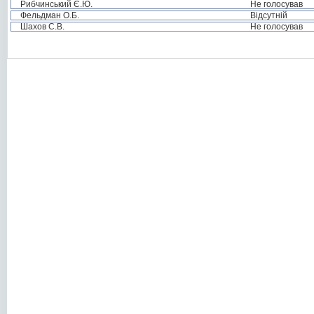
Рибчинський Є.Ю.
Не голосував
Фельдман О.Б.
Відсутній
Шахов С.В.
Не голосував