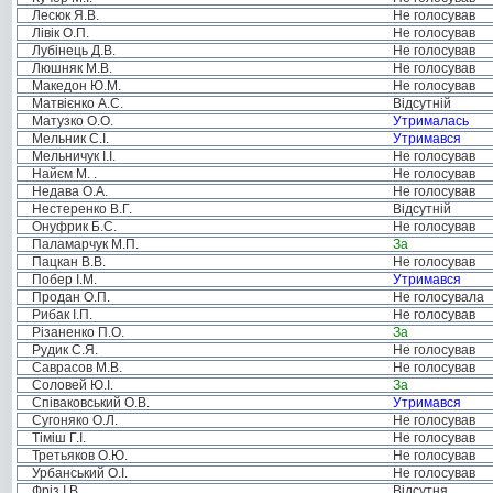
Лесюк Я.В.
Не голосував
Лівік О.П.
Не голосував
Лубінець Д.В.
Не голосував
Люшняк М.В.
Не голосував
Македон Ю.М.
Не голосував
Матвієнко А.С.
Відсутній
Матузко О.О.
Утрималась
Мельник С.І.
Утримався
Мельничук І.І.
Не голосував
Найєм М. .
Не голосував
Недава О.А.
Не голосував
Нестеренко В.Г.
Відсутній
Онуфрик Б.С.
Не голосував
Паламарчук М.П.
За
Пацкан В.В.
Не голосував
Побер І.М.
Утримався
Продан О.П.
Не голосувала
Рибак І.П.
Не голосував
Різаненко П.О.
За
Рудик С.Я.
Не голосував
Саврасов М.В.
Не голосував
Соловей Ю.І.
За
Співаковський О.В.
Утримався
Сугоняко О.Л.
Не голосував
Тіміш Г.І.
Не голосував
Третьяков О.Ю.
Не голосував
Урбанський О.І.
Не голосував
Фріз І.В.
Відсутня