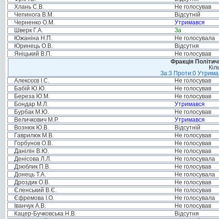
Хлань С.В.
Не голосував
Чепинога В.М.
Відсутній
Черненко О.М.
Утримався
Шверк Г.А.
За
Южаніна Н.П.
Не голосувала
Юринець О.В.
Відсутня
Яніцький В.П.
Не голосував
Фракція Політи
Кіл
За:3 Проти:0 Утримал
Алексєєв І.С.
Не голосував
Бабій Ю.Ю.
Не голосував
Береза Ю.М.
Не голосував
Бондар М.Л.
Утримався
Бурбак М.Ю.
Не голосував
Величкович М.Р.
Утримався
Вознюк Ю.В.
Відсутній
Гаврилюк М.В.
Не голосував
Горбунов О.В.
Не голосував
Данілін В.Ю.
Не голосував
Денісова Л.Л.
Не голосувала
Дзюблик П.В.
Не голосував
Донець Т.А.
Не голосувала
Дроздик О.В.
Не голосував
Єленський В.Є.
Не голосував
Єфремова І.О.
Не голосувала
Іванчук А.В.
Не голосував
Кацер-Бучковська Н.В.
Відсутня