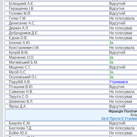
Білецький А.Є.
Відсутній
Геращенко І.В.
Відсутня
Головко М.Й.
Відсутній
Гопко Г.М.
Не голосувала
Денисенко А.С.
Відсутній
Деркач А.Л.
Не голосував
Добродомов Д.Є.
Не голосував
Єднак О.В.
Не голосував
Іллєнко А.Ю.
За
Констанкевич І.М.
Не голосувала
Купрій В.М.
Відсутній
Марченко О.О.
За
Матківський Б.М.
За
Міщенко С.Г.
Відсутній
Мусій О.С.
За
Осуховський О.І.
За
Парубій А.В.
Утримався
Пташник В.Ю.
Відсутня
Савченко Н.В.
Не голосувала
Тарута С.О.
Не голосував
Шевченко В.Л.
Не голосував
Ярош Д.А.
Відсутній
Фракція Політич
Кіл
За:6 Проти:0 Утрима
Бакулін Є.М.
Відсутній
Бахтеєва Т.Д.
Не голосувала
Бойко Ю.А.
Не голосував