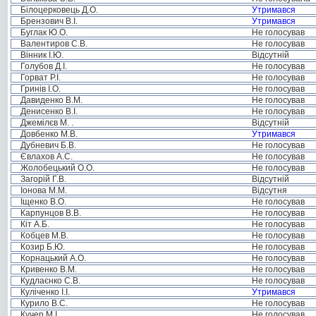
Білоцерковець Д.О.
Утримався
Брензович В.І.
Утримався
Буглак Ю.О.
Не голосував
Валентиров С.В.
Не голосував
Вінник І.Ю.
Відсутній
Голубов Д.І.
Не голосував
Горват Р.І.
Не голосував
Гринів І.О.
Не голосував
Давиденко В.М.
Не голосував
Денисенко В.І.
Не голосував
Джемілєв М. .
Відсутній
Довбенко М.В.
Утримався
Дубневич Б.В.
Не голосував
Євлахов А.С.
Не голосував
Жолобецький О.О.
Не голосував
Загорій Г.В.
Відсутній
Іонова М.М.
Відсутня
Іщенко В.О.
Не голосував
Карпунцов В.В.
Не голосував
Кіт А.Б.
Не голосував
Кобцев М.В.
Не голосував
Козир Б.Ю.
Не голосував
Корнацький А.О.
Не голосував
Кривенко В.М.
Не голосував
Кудлаєнко С.В.
Не голосував
Куліченко І.І.
Утримався
Курило В.С.
Не голосував
Кучер М.І.
Не голосував