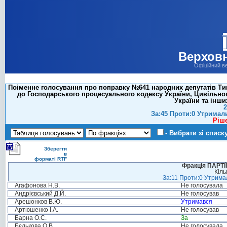
Верховн
Офіційний в
Поіменне голосування про поправку №641 народних депутатів Тим
до Господарського процесуального кодексу України, Цивільног
України та інши
2
За:45 Проти:0 Утримал
Ріш
- Вибрати зі списк
Зберегти
в
форматі RTF
Фракція ПАРТ
Кіль
За:11 Проти:0 Утримал
Агафонова Н.В.
Не голосувала
Андрієвський Д.Й.
Не голосував
Арешонков В.Ю.
Утримався
Артюшенко І.А.
Не голосував
Барна О.С.
За
Бєлькова О.В.
Не голосувала