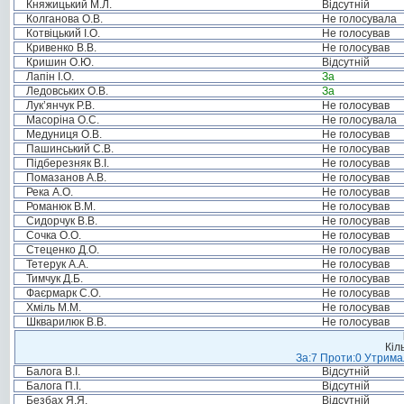
Княжицький М.Л.
Відсутній
Колганова О.В.
Не голосувала
Котвіцький І.О.
Не голосував
Кривенко В.В.
Не голосував
Кришин О.Ю.
Відсутній
Лапін І.О.
За
Ледовських О.В.
За
Лук’янчук Р.В.
Не голосував
Масоріна О.С.
Не голосувала
Медуниця О.В.
Не голосував
Пашинський С.В.
Не голосував
Підберезняк В.І.
Не голосував
Помазанов А.В.
Не голосував
Река А.О.
Не голосував
Романюк В.М.
Не голосував
Сидорчук В.В.
Не голосував
Сочка О.О.
Не голосував
Стеценко Д.О.
Не голосував
Тетерук А.А.
Не голосував
Тимчук Д.Б.
Не голосував
Фаєрмарк С.О.
Не голосував
Хміль М.М.
Не голосував
Шкварилюк В.В.
Не голосував
Кіл
За:7 Проти:0 Утримал
Балога В.І.
Відсутній
Балога П.І.
Відсутній
Безбах Я.Я.
Відсутній