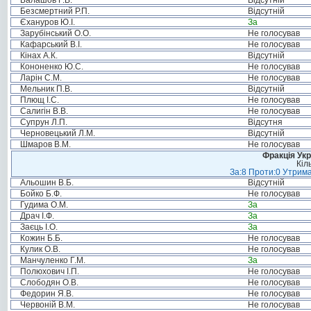
Балашов Г.В.
Відсутній
Безсмертний Р.П.
Відсутній
Єхануров Ю.І.
За
Зарубінський О.О.
Не голосував
Кафарський В.І.
Не голосував
Кінах А.К.
Відсутній
Кононенко Ю.С.
Не голосував
Ларін С.М.
Не голосував
Мельник П.В.
Відсутній
Плющ І.С.
Не голосував
Салигін В.В.
Не голосував
Супрун Л.П.
Відсутня
Черновецький Л.М.
Відсутній
Шмаров В.М.
Не голосував
Фракція Ук
Кіл
За:8 Проти:0 Утрима
Альошин В.Б.
Відсутній
Бойко Б.Ф.
Не голосував
Гудима О.М.
За
Драч І.Ф.
За
Заєць І.О.
За
Кожин Б.Б.
Не голосував
Кулик О.В.
Не голосував
Манчуленко Г.М.
За
Полюхович І.П.
Не голосував
Слободян О.В.
Не голосував
Федорин Я.В.
Не голосував
Червоній В.М.
Не голосував