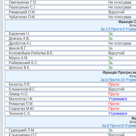
Омельченко Г.О.
Не голосував
Пересунько С.І.
Не голосував
Ржавський О.М.
Відсутній
Чубатенко О.М.
Не голосував
Фракція С
Кіл
За:13 Проти:0 Утрим
Баранчик І.І.
За
Довгань К.В.
За
Дроботов А.І.
Не голосував
Іванов В.Г.
За
Коломойцев-Рибалка В.Е.
Відсутній
Мороз А.М.
За
Райковський Б.С.
За
Шпігало В.Є.
За
Фракція Прогресивн
Кіл
За:0 Проти:10 Утрим
Безугла Л.Я.
Проти
Єльчанінов В.С.
Відсутній
Лимар Н.О.
Проти
Малолітко І.Ф.
Утримався
Романчук П.М.
Проти
Сидорчук М.Ю.
Проти
Тихонов С.А.
Утримався
Фр
Кіл
За:8 Проти:0 Утрим
Гадяцький Л.М.
За
Єльяшкевич О.С.
Відсутній