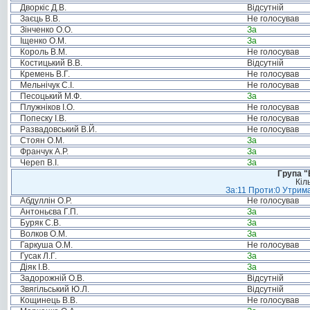
Дворкіс Д.В.
Відсутній
Заєць В.В.
Не голосував
Зінченко О.О.
За
Іщенко О.М.
За
Король В.М.
Не голосував
Костицький В.В.
Відсутній
Кремень В.Г.
Не голосував
Мельнічук С.І.
Не голосував
Песоцький М.Ф.
За
Плужніков І.О.
Не голосував
Попеску І.В.
Не голосував
Развадовський В.Й.
Не голосував
Стоян О.М.
За
Франчук А.Р.
За
Череп В.І.
За
Група "
Кіл
За:11 Проти:0 Утрима
Абдуллін О.Р.
Не голосував
Антоньєва Г.П.
За
Буряк С.В.
За
Волков О.М.
За
Гаркуша О.М.
Не голосував
Гусак Л.Г.
За
Діяк І.В.
За
Задорожній О.В.
Відсутній
Звягільський Ю.Л.
Відсутній
Кощинець В.В.
Не голосував