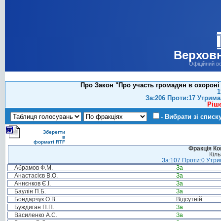
Верховн
Офіційний в
Про Закон "Про участь громадян в охороні
1
За:206 Проти:17 Утрима
Ріш
- Вибрати зі списк
Зберегти
в
форматі RTF
Фракція Ком
Кіль
За:107 Проти:0 Утрим
Абрамов Ф.М.
За
Анастасієв В.О.
За
Аннєнков Є.І.
За
Баулін П.Б.
За
Бондарчук О.В.
Відсутній
Буждиган П.П.
За
Василенко А.С.
За