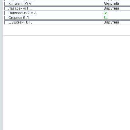
Кармазін Ю.А.
Відсутній
Лазаренко П.І.
Відсутній
Павловський М.А.
За
Смірнов Є.Л.
За
Шушкевич В.Г.
Відсутній