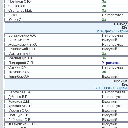
Потімков С.Ю.
За
Сінько В.Д.
За
Степанов М.В.
За
Чиж І.С.
Не голосував
Ющик О.І.
За
Не вход
Кіл
За:4 Проти:0 Утрим
Богатиренко А.А.
Не голосував
Васильєв Г.А.
Відсутній
Жердицький В.Ю.
Не голосував
Лєщинський О.О.
Відсутній
Мартинюк А.І.
За
Медведчук В.В.
За
Подгорний С.П.
Утримався
Ситник К.М.
Не голосував
Ткаченко О.М.
За
Тягнибок О.Я.
Відсутній
Фракція 
Кіл
За:0 Проти:0 Утрима
Бєлоусова І.А.
Не голосувала
Діброва В.Г.
Не голосував
Кононов В.М.
Відсутній
Кривошея С.В.
Не голосував
Москвін С.О.
Відсутній
Поліщук О.В.
Відсутній
Рябченко О.В.
Відсутній
Фіалковський В.О.
Відсутній