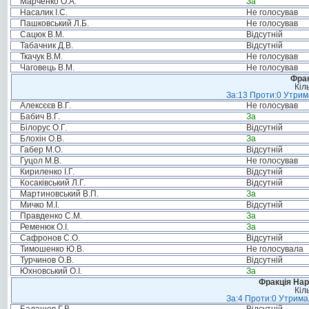
Марченко О.А.
За
Насалик І.С.
Не голосував
Пашковський Л.Б.
Не голосував
Сацюк В.М.
Відсутній
Табачник Д.В.
Відсутній
Ткачук В.М.
Не голосував
Чаговець В.М.
Не голосував
Фрак
Кіл
За:13 Проти:0 Утрима
Алексєєв В.Г.
Не голосував
Бабич В.Г.
За
Білорус О.Г.
Відсутній
Блохін О.В.
За
Габер М.О.
Відсутній
Гуцол М.В.
Не голосував
Кириленко І.Г.
Відсутній
Косаківський Л.Г.
Відсутній
Мартиновський В.П.
За
Мичко М.І.
Відсутній
Правденко С.М.
За
Ременюк О.І.
За
Сафронов С.О.
Відсутній
Тимошенко Ю.В.
Не голосувала
Турчинов О.В.
Відсутній
Юхновський О.І.
За
Фракція Нар
Кіл
За:4 Проти:0 Утримал