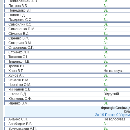
Пейгалайнен А.В.
За
Петров В.Б.
За
Понеділко В.І.
За
Попов Г.Д.
За
Пхиденко С.С.
За
Самойлик К.С.
За
Симоненко П.М.
За
Сімонов В.Д.
За
Сіренко В.Ф.
За
Сокерчак В.М.
За
Старинець О.Г.
За
Стрижко Л.П.
За
Танасов С.І.
За
Тищенко П.В.
За
Тропін В.І.
За
Хара В.Г.
Не голосував
Хунов А.І.
За
Чекалін В.М.
За
Чернічко О.М.
За
Чичканов С.В.
За
Штепа В.Д.
Відсутній
Юхимець О.Ф.
За
Яценко В.М.
За
Фракція Соціал-д
Кіл
За:19 Проти:0 Утрима
Ананко Є.П.
Не голосував
Арабаджи В.В.
За
Волковський А.П.
За