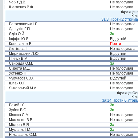
Чобіт Д.В.
Не голосував
Шевченко В.Ф.
Не голосував
Фракція п
Кіл
За:3 Проти:2 Утрима
Богословська І.Г.
Не голосувала
Дашутін Г.П.
Не голосував
Єдін О.Й.
За
Іоффе Ю.Я.
Відсутній
Коновалюк В.І.
Проти
Лютікова І.І.
Не голосувала
Миримський Л.Ю.
Відсутній
Пінчук В.М.
Відсутній
Свирида О.М.
За
Сирота М.Д.
Не голосував
Устенко П.І.
Не голосував
Чукмасов С.О.
Відсутній
Шпак О.Г.
Не голосував
Янковський М.А.
Не голосував
Фракція Соц
Кіл
За:14 Проти:0 Утрим
Бокий І.С.
За
Зубов В.С.
За
Кіяшко С.М.
Не голосував
Макеєнко В.В.
Не голосував
Місюра В.Я.
За
Мусієнко І.М.
За
Ніколаєнко С.М.
Не голосував