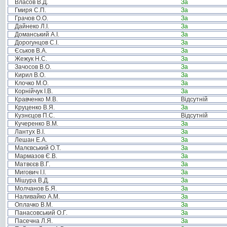
Власов В.Д.
За
Гмиря С.П.
За
Грачов О.О.
За
Дайнеко Л.І.
За
Доманський А.І.
За
Дорогунцов С.І.
За
Єськов В.А.
За
Жежук Н.С.
За
Зачосов В.О.
За
Кирил В.О.
За
Клочко М.О.
За
Корнійчук І.В.
За
Кравченко М.В.
Відсутній
Круценко В.Я.
За
Кузнєцов П.С.
Відсутній
Кучеренко В.М.
За
Лантух В.І.
За
Лешан Е.А.
За
Малєвський О.Т.
За
Мармазов Є.В.
За
Матвєєв В.Г.
За
Мигович І.І.
За
Мішура В.Д.
За
Молчанов Б.Я.
За
Наливайко А.М.
За
Оплачко В.М.
За
Панасовський О.Г.
За
Пасечна Л.Я.
За