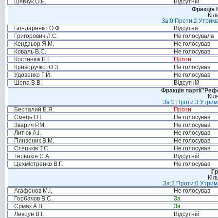
Шевчук О.Б.
Відсутній
Фракція 
Кіл
За:0 Проти:2 Утрима
Бондаренко О.Ф.
Відсутня
Григорович Л.С.
Не голосувала
Кендзьор Я.М.
Не голосував
Коваль В.С.
Не голосував
Костинюк Б.І.
Проти
Криворучко Ю.З.
Не голосував
Удовенко Г.Й.
Не голосував
Шепа В.В.
Відсутній
Фракція партії"Реф
Кіл
За:0 Проти:3 Утрим
Беспалий Б.Я.
Проти
Ємець О.І.
Не голосував
Зварич Р.М.
Не голосував
Литюк А.І.
Не голосував
Пинзеник В.М.
Не голосував
Стецьків Т.С.
Не голосував
Терьохін С.А.
Відсутній
Цехмістренко В.Г.
Не голосував
Гр
Кіл
За:2 Проти:0 Утрим
Агафонов М.І.
Не голосував
Горбачов В.С.
За
Єрмак А.В.
За
Левцун В.І.
Відсутній