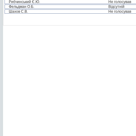
Рибчинський Є.Ю.
Не голосував
Фельдман О.Б.
Відсутній
Шахов С.В.
Не голосував