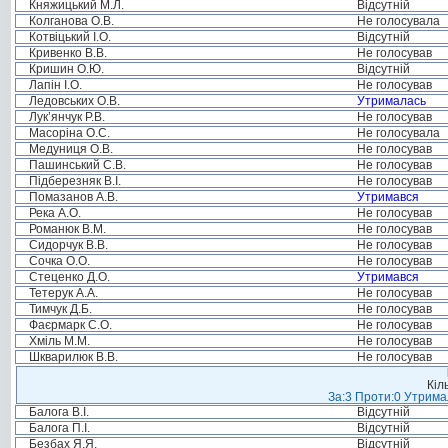
Княжицький М.Л.
Відсутній
Колганова О.В.
Не голосувала
Котвіцький І.О.
Відсутній
Кривенко В.В.
Не голосував
Кришин О.Ю.
Відсутній
Лапін І.О.
Не голосував
Ледовських О.В.
Утрималась
Лук’янчук Р.В.
Не голосував
Масоріна О.С.
Не голосувала
Медуниця О.В.
Не голосував
Пашинський С.В.
Не голосував
Підберезняк В.І.
Не голосував
Помазанов А.В.
Утримався
Река А.О.
Не голосував
Романюк В.М.
Не голосував
Сидорчук В.В.
Не голосував
Сочка О.О.
Не голосував
Стеценко Д.О.
Утримався
Тетерук А.А.
Не голосував
Тимчук Д.Б.
Не голосував
Фаєрмарк С.О.
Не голосував
Хміль М.М.
Не голосував
Шкварилюк В.В.
Не голосував
Кіл
За:3 Проти:0 Утримал
Балога В.І.
Відсутній
Балога П.І.
Відсутній
Безбах Я.Я.
Відсутній