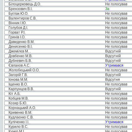
Білоцерковець Д.О.
Не голосував
Брензович В.І.
За
Буглак Ю.О.
Не голосував
Валентиров С.В.
Не голосував
Вінник І.Ю.
Не голосував
Голубов Д.І.
Не голосував
Горват Р.І.
Не голосував
Гринів І.О.
Не голосував
Давиденко В.М.
Не голосував
Денисенко В.І.
Не голосував
Джемілєв М. .
Відсутній
Довбенко М.В.
Відсутній
Дубневич Б.В.
Відсутній
Євлахов А.С.
Утримався
Жолобецький О.О.
Не голосував
Загорій Г.В.
Відсутній
Іонова М.М.
Відсутня
Іщенко В.О.
Не голосував
Карпунцов В.В.
Відсутній
Кіт А.Б.
Не голосував
Кобцев М.В.
Не голосував
Козир Б.Ю.
Не голосував
Корнацький А.О.
Не голосував
Кривенко В.М.
Не голосував
Кудлаєнко С.В.
Не голосував
Куліченко І.І.
Утримався
Курило В.С.
Не голосував
Кучер М.І.
Не голосував