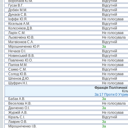
Воропаєв Ю.М.
Відсутній
Гусак В.Г.
Відсутній
Добкін М.М.
Відсутній
Дунаєв С.В.
Відсутній
Іоффе Ю.Я.
Не голосував
Кісельов А.М.
Відсутній
Колєсніков Д.В.
Відсутній
Ларін С.М.
Не голосував
Льовочкіна Ю.В.
Не голосувала
Матвієнков С.А.
Відсутній
Мірошниченко Ю.Р.
За
Нечаєв О.І.
Відсутній
Новинський В.В.
Відсутній
Павленко Ю.О.
Не голосував
Папієв М.М.
Не голосував
Сажко С.М.
Відсутній
Солод Ю.В.
Не голосував
Шпенов Д.Ю.
Відсутній
Шуфрич Н.І.
Не голосував
Фракція Політичної
Кіл
За:17 Проти:0 Утрим
Бабак А.В.
За
Веселова Н.В.
Не голосувала
Данченко О.І.
За
Журжій А.В.
Не голосував
Кіраль С.І.
Відсутній
Лаврик О.В.
За
Мірошніченко І.В.
За