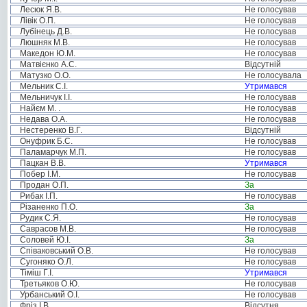
Лесюк Я.В.
Не голосував
Лівік О.П.
Не голосував
Лубінець Д.В.
Не голосував
Люшняк М.В.
Не голосував
Македон Ю.М.
Не голосував
Матвієнко А.С.
Відсутній
Матузко О.О.
Не голосувала
Мельник С.І.
Утримався
Мельничук І.І.
Не голосував
Найєм М. .
Не голосував
Недава О.А.
Не голосував
Нестеренко В.Г.
Відсутній
Онуфрик Б.С.
Не голосував
Паламарчук М.П.
Не голосував
Пацкан В.В.
Утримався
Побер І.М.
Не голосував
Продан О.П.
За
Рибак І.П.
Не голосував
Різаненко П.О.
За
Рудик С.Я.
Не голосував
Саврасов М.В.
Не голосував
Соловей Ю.І.
За
Співаковський О.В.
Не голосував
Сугоняко О.Л.
Не голосував
Тіміш Г.І.
Утримався
Третьяков О.Ю.
Не голосував
Урбанський О.І.
Не голосував
Фріз І.В.
Відсутня