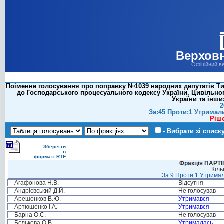
Верховн
Офіційний в
Поіменне голосування про поправку №1039 народних депутатів Тим
до Господарського процесуального кодексу України, Цивільног
України та інши
2
За:45 Проти:1 Утримал
Ріш
- Вибрати зі списк
Зберегти
в
форматі RTF
Фракція ПАРТ
Кіль
За:9 Проти:1 Утримал
Агафонова Н.В.
Відсутня
Андрієвський Д.Й.
Не голосував
Арешонков В.Ю.
Утримався
Артюшенко І.А.
Утримався
Барна О.С.
Не голосував
Бєлькова О.В.
Утрималась