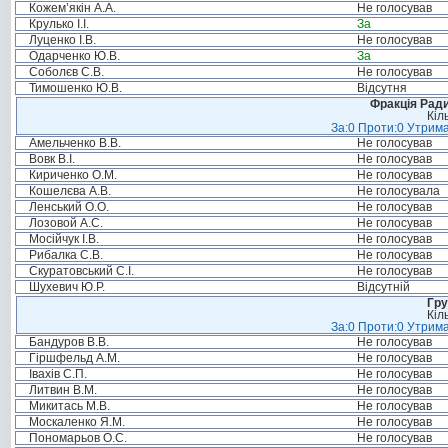
Кожем’якін А.А.
Не голосував
Крулько І.І.
За
Луценко І.В.
Не голосував
Одарченко Ю.В.
За
Соболєв С.В.
Не голосував
Тимошенко Ю.В.
Відсутня
Фракція Ради
Кіл
За:0 Проти:0 Утрима
Амельченко В.В.
Не голосував
Вовк В.І.
Не голосував
Кириченко О.М.
Не голосував
Кошелєва А.В.
Не голосувала
Ленський О.О.
Не голосував
Лозовой А.С.
Не голосував
Мосійчук І.В.
Не голосував
Рибалка С.В.
Не голосував
Скуратовський С.І.
Не голосував
Шухевич Ю.Р.
Відсутній
Гру
Кіл
За:0 Проти:0 Утрима
Бандуров В.В.
Не голосував
Гіршфельд А.М.
Не голосував
Івахів С.П.
Не голосував
Литвин В.М.
Не голосував
Микитась М.В.
Не голосував
Москаленко Я.М.
Не голосував
Пономарьов О.С.
Не голосував