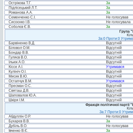
Острікова Т.Г.
За
Підлісецький Л.Т.
За
Романова А.А.
За
Семенченко С.І.
Не голосував
Сисоєнко І.В.
Не голосувала
Соболєв Є.В.
За
Група "
Кіл
За:0 Проти:0 Утрима
Барвіненко В.Д.
Відсутній
Біловол О.М.
Відсутній
Бондар В.В.
Відсутній
Гуляєв В.О.
Відсутній
Ільюк А.О.
Відсутній
Кіссе А.І.
Утримався
Кулініч О.І.
Відсутній
Мисик В.Ю.
Відсутній
Остапчук В.М.
Утримався
Пресман О.С.
Відсутній
Святаш Д.В.
Відсутній
Шаповалов Ю.А.
Відсутній
Шкіря І.М.
Відсутній
Фракція політичної партії
Кіл
За:7 Проти:0 Утрим
Абдуллін О.Р.
Не голосував
Бухарєв В.В.
За
Дубіль В.О.
Не голосував
Івченко В.Є.
За