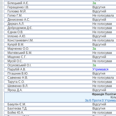
Білецький А.Є.
За
Геращенко І.В.
Відсутня
Головко М.Й.
Відсутній
Гопко Г.М.
Не голосувала
Денисенко А.С.
Відсутній
Деркач А.Л.
Не голосував
Добродомов Д.Є.
Не голосував
Єднак О.В.
Не голосував
Іллєнко А.Ю.
Відсутній
Констанкевич І.М.
Не голосувала
Купрій В.М.
Відсутній
Марченко О.О.
За
Матківський Б.М.
Не голосував
Міщенко С.Г.
Відсутній
Мусій О.С.
Не голосував
Осуховський О.І.
За
Парубій А.В.
Утримався
Пташник В.Ю.
Відсутня
Савченко Н.В.
Не голосувала
Тарута С.О.
Не голосував
Шевченко В.Л.
Не голосував
Ярош Д.А.
Відсутній
Фракція Політич
Кіл
За:6 Проти:0 Утримал
Бакулін Є.М.
Відсутній
Бахтеєва Т.Д.
Відсутня
Бойко Ю.А.
Не голосував