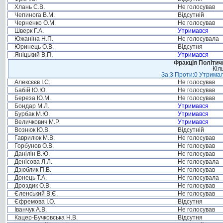
Хлань С.В.
Не голосував
Чепинога В.М.
Відсутній
Черненко О.М.
Не голосував
Шверк Г.А.
Утримався
Южаніна Н.П.
Не голосувала
Юринець О.В.
Відсутня
Яніцький В.П.
Утримався
Фракція Політи
Кіл
За:3 Проти:0 Утримал
Алексєєв І.С.
Не голосував
Бабій Ю.Ю.
Не голосував
Береза Ю.М.
Не голосував
Бондар М.Л.
Утримався
Бурбак М.Ю.
Утримався
Величкович М.Р.
Утримався
Вознюк Ю.В.
Відсутній
Гаврилюк М.В.
Не голосував
Горбунов О.В.
Не голосував
Данілін В.Ю.
Не голосував
Денісова Л.Л.
Не голосувала
Дзюблик П.В.
Не голосував
Донець Т.А.
Не голосувала
Дроздик О.В.
Не голосував
Єленський В.Є.
Не голосував
Єфремова І.О.
Відсутня
Іванчук А.В.
Не голосував
Кацер-Бучковська Н.В.
Відсутня