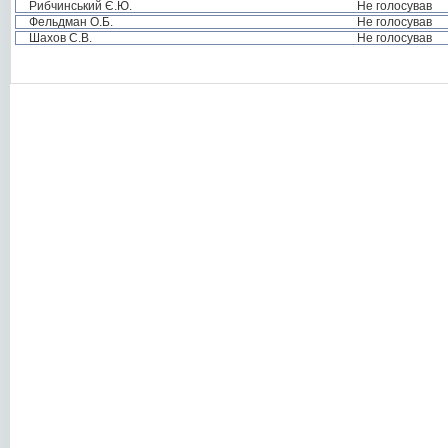
Рибчинський Є.Ю.
Не голосував
Фельдман О.Б.
Не голосував
Шахов С.В.
Не голосував