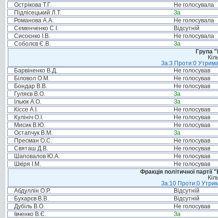
Острікова Т.Г.
Не голосувала
Підлісецький Л.Т.
За
Романова А.А.
Не голосувала
Семенченко С.І.
Відсутній
Сисоєнко І.В.
Не голосувала
Соболєв Є.В.
За
Група "
Кіл
За:3 Проти:0 Утрима
Барвіненко В.Д.
Не голосував
Біловол О.М.
Не голосував
Бондар В.В.
Не голосував
Гуляєв В.О.
За
Ільюк А.О.
За
Кіссе А.І.
Не голосував
Кулініч О.І.
Не голосував
Мисик В.Ю.
Не голосував
Остапчук В.М.
За
Пресман О.С.
Не голосував
Святаш Д.В.
Не голосував
Шаповалов Ю.А.
Не голосував
Шкіря І.М.
Не голосував
Фракція політичної партії
Кіл
За:10 Проти:0 Утрим
Абдуллін О.Р.
Відсутній
Бухарєв В.В.
Відсутній
Дубіль В.О.
Не голосував
Івченко В.Є.
За