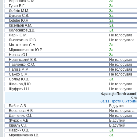
Воропаєв Ю.М.
За
Гусак В.Г.
За
Добкін М.М.
За
Дунаєв С.В.
За
Іоффе Ю.Я.
За
Кісельов А.М.
За
Колєсніков Д.В.
За
Ларін С.М.
Не голосував
Льовочкіна Ю.В.
Не голосувала
Матвієнков С.А.
За
Мірошниченко Ю.Р.
За
Нечаєв О.І.
За
Новинський В.В.
Не голосував
Павленко Ю.О.
Не голосував
Папієв М.М.
Не голосував
Сажко С.М.
Не голосував
Солод Ю.В.
За
Шпенов Д.Ю.
Не голосував
Шуфрич Н.І.
Не голосував
Фракція Політичної
Кіл
За:11 Проти:0 Утрима
Бабак А.В.
Відсутня
Веселова Н.В.
Не голосувала
Данченко О.І.
Не голосував
Журжій А.В.
Відсутній
Кіраль С.І.
Відсутній
Лаврик О.В.
За
Мірошніченко І.В.
За