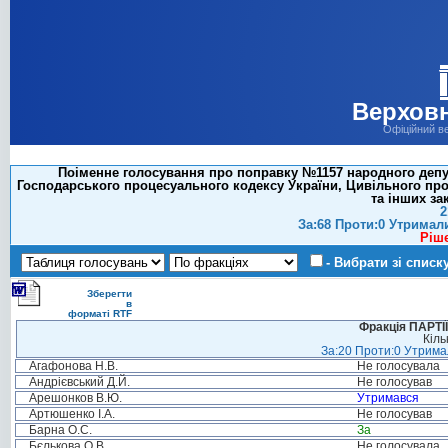
Верховн
Офіційний в
Поіменне голосування про поправку №1157 народного депут
Господарського процесуального кодексу України, Цивільного про
та інших за
2
За:68 Проти:0 Утримал
Ріш
- Вибрати зі списк
Зберегти
в
форматі RTF
Фракція ПАРТ
Кіль
За:20 Проти:0 Утримал
Агафонова Н.В.
Не голосувала
Андрієвський Д.Й.
Не голосував
Арешонков В.Ю.
Утримався
Артюшенко І.А.
Не голосував
Барна О.С.
За
Бєлькова О.В.
Не голосувала