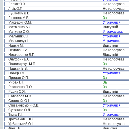
Лесюк Я.В.
Не голосував
Лівік О.П.
Не голосував
Лубінець Д.В.
Не голосував
Люшняк М.В.
За
Македон Ю.М.
Утримався
Матвієнко А.С.
Відсутній
Матузко О.О.
Утрималась
Мельник С.І.
Утримався
Мельничук І.І.
Утримався
Найєм М. .
Відсутній
Недава О.А.
Не голосував
Нестеренко В.Г.
Відсутній
Онуфрик Б.С.
Не голосував
Паламарчук М.П.
За
Пацкан В.В.
Не голосував
Побер І.М.
Утримався
Продан О.П.
За
Рибак І.П.
За
Різаненко П.О.
За
Рудик С.Я.
Відсутній
Саврасов М.В.
Не голосував
Соловей Ю.І.
За
Співаковський О.В.
Утримався
Сугоняко О.Л.
За
Тіміш Г.І.
Утримався
Третьяков О.Ю.
Не голосував
Урбанський О.І.
Не голосував
Фріз І.В.
Відсутня