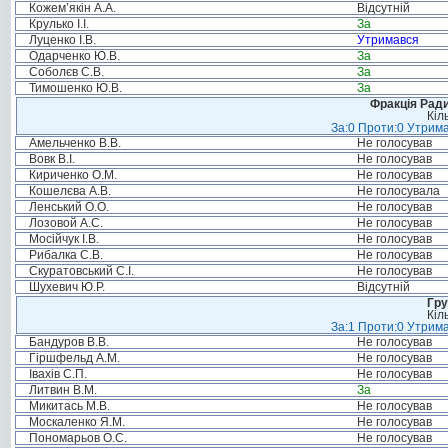
Кожем’якін А.А.
Відсутній
Крулько І.І.
За
Луценко І.В.
Утримався
Одарченко Ю.В.
За
Соболєв С.В.
За
Тимошенко Ю.В.
За
Фракція Ради
Кіл
За:0 Проти:0 Утрима
Амельченко В.В.
Не голосував
Вовк В.І.
Не голосував
Кириченко О.М.
Не голосував
Кошелєва А.В.
Не голосувала
Ленський О.О.
Не голосував
Лозовой А.С.
Не голосував
Мосійчук І.В.
Не голосував
Рибалка С.В.
Не голосував
Скуратовський С.І.
Не голосував
Шухевич Ю.Р.
Відсутній
Гру
Кіл
За:1 Проти:0 Утрима
Бандуров В.В.
Не голосував
Гіршфельд А.М.
Не голосував
Івахів С.П.
Не голосував
Литвин В.М.
За
Микитась М.В.
Не голосував
Москаленко Я.М.
Не голосував
Пономарьов О.С.
Не голосував