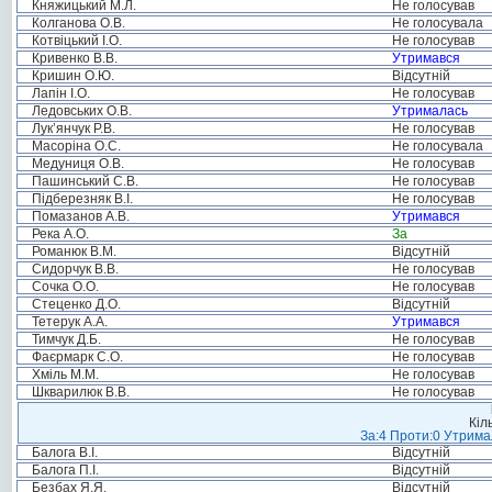
Княжицький М.Л.
Не голосував
Колганова О.В.
Не голосувала
Котвіцький І.О.
Не голосував
Кривенко В.В.
Утримався
Кришин О.Ю.
Відсутній
Лапін І.О.
Не голосував
Ледовських О.В.
Утрималась
Лук’янчук Р.В.
Не голосував
Масоріна О.С.
Не голосувала
Медуниця О.В.
Не голосував
Пашинський С.В.
Не голосував
Підберезняк В.І.
Не голосував
Помазанов А.В.
Утримався
Река А.О.
За
Романюк В.М.
Відсутній
Сидорчук В.В.
Не голосував
Сочка О.О.
Не голосував
Стеценко Д.О.
Відсутній
Тетерук А.А.
Утримався
Тимчук Д.Б.
Не голосував
Фаєрмарк С.О.
Не голосував
Хміль М.М.
Не голосував
Шкварилюк В.В.
Не голосував
Кіл
За:4 Проти:0 Утримал
Балога В.І.
Відсутній
Балога П.І.
Відсутній
Безбах Я.Я.
Відсутній