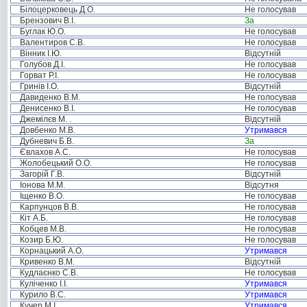
Білоцерковець Д.О.
Не голосував
Брензович В.І.
За
Буглак Ю.О.
Не голосував
Валентиров С.В.
Не голосував
Вінник І.Ю.
Відсутній
Голубов Д.І.
Не голосував
Горват Р.І.
Не голосував
Гринів І.О.
Відсутній
Давиденко В.М.
Не голосував
Денисенко В.І.
Не голосував
Джемілєв М. .
Відсутній
Довбенко М.В.
Утримався
Дубневич Б.В.
За
Євлахов А.С.
Не голосував
Жолобецький О.О.
Не голосував
Загорій Г.В.
Відсутній
Іонова М.М.
Відсутня
Іщенко В.О.
Не голосував
Карпунцов В.В.
Не голосував
Кіт А.Б.
Не голосував
Кобцев М.В.
Не голосував
Козир Б.Ю.
Не голосував
Корнацький А.О.
Утримався
Кривенко В.М.
Відсутній
Кудлаєнко С.В.
Не голосував
Куліченко І.І.
Утримався
Курило В.С.
Утримався
Кучер М.І.
Утримався