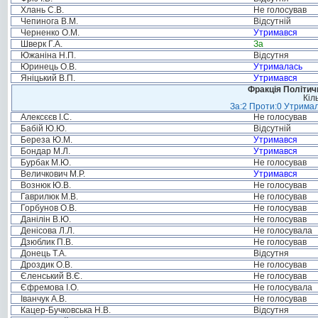
Хлань С.В.
Не голосував
Чепинога В.М.
Відсутній
Черненко О.М.
Утримався
Шверк Г.А.
За
Южаніна Н.П.
Відсутня
Юринець О.В.
Утрималась
Яніцький В.П.
Утримався
Фракція Політи
Кіл
За:2 Проти:0 Утримал
Алексєєв І.С.
Не голосував
Бабій Ю.Ю.
Відсутній
Береза Ю.М.
Утримався
Бондар М.Л.
Утримався
Бурбак М.Ю.
Не голосував
Величкович М.Р.
Утримався
Вознюк Ю.В.
Не голосував
Гаврилюк М.В.
Не голосував
Горбунов О.В.
Не голосував
Данілін В.Ю.
Не голосував
Денісова Л.Л.
Не голосувала
Дзюблик П.В.
Не голосував
Донець Т.А.
Відсутня
Дроздик О.В.
Не голосував
Єленський В.Є.
Не голосував
Єфремова І.О.
Не голосувала
Іванчук А.В.
Не голосував
Кацер-Бучковська Н.В.
Відсутня