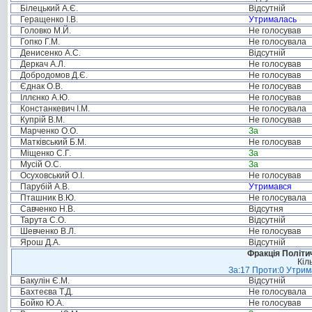
Білецький А.Є.
Відсутній
Геращенко І.В.
Утрималась
Головко М.Й.
Не голосував
Гопко Г.М.
Не голосувала
Денисенко А.С.
Відсутній
Деркач А.Л.
Не голосував
Добродомов Д.Є.
Не голосував
Єднак О.В.
Не голосував
Іллєнко А.Ю.
Не голосував
Констанкевич І.М.
Не голосувала
Купрій В.М.
Не голосував
Марченко О.О.
За
Матківський Б.М.
Не голосував
Міщенко С.Г.
За
Мусій О.С.
За
Осуховський О.І.
Не голосував
Парубій А.В.
Утримався
Пташник В.Ю.
Не голосувала
Савченко Н.В.
Відсутня
Тарута С.О.
Відсутній
Шевченко В.Л.
Не голосував
Ярош Д.А.
Відсутній
Фракція Політич
Кіл
За:17 Проти:0 Утрима
Бакулін Є.М.
Відсутній
Бахтеєва Т.Д.
Не голосувала
Бойко Ю.А.
Не голосував