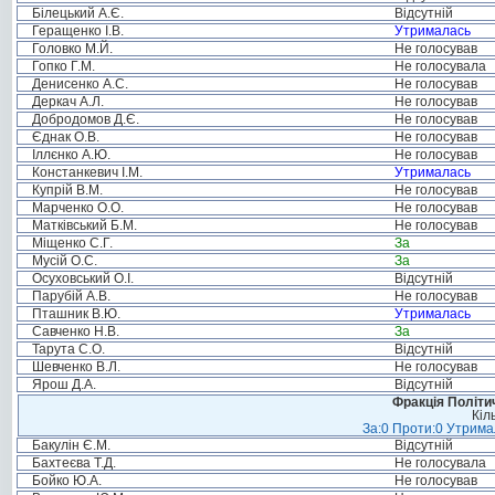
Білецький А.Є.
Відсутній
Геращенко І.В.
Утрималась
Головко М.Й.
Не голосував
Гопко Г.М.
Не голосувала
Денисенко А.С.
Не голосував
Деркач А.Л.
Не голосував
Добродомов Д.Є.
Не голосував
Єднак О.В.
Не голосував
Іллєнко А.Ю.
Не голосував
Констанкевич І.М.
Утрималась
Купрій В.М.
Не голосував
Марченко О.О.
Не голосував
Матківський Б.М.
Не голосував
Міщенко С.Г.
За
Мусій О.С.
За
Осуховський О.І.
Відсутній
Парубій А.В.
Не голосував
Пташник В.Ю.
Утрималась
Савченко Н.В.
За
Тарута С.О.
Відсутній
Шевченко В.Л.
Не голосував
Ярош Д.А.
Відсутній
Фракція Політич
Кіл
За:0 Проти:0 Утримал
Бакулін Є.М.
Відсутній
Бахтеєва Т.Д.
Не голосувала
Бойко Ю.А.
Не голосував