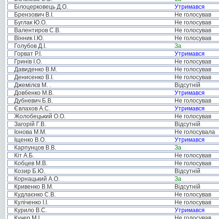
Білоцерковець Д.О.
Утримався
Брензович В.І.
Не голосував
Буглак Ю.О.
Не голосував
Валентиров С.В.
Не голосував
Вінник І.Ю.
Не голосував
Голубов Д.І.
За
Горват Р.І.
Утримався
Гринів І.О.
Не голосував
Давиденко В.М.
Не голосував
Денисенко В.І.
Не голосував
Джемілєв М. .
Відсутній
Довбенко М.В.
Утримався
Дубневич Б.В.
Не голосував
Євлахов А.С.
Утримався
Жолобецький О.О.
Не голосував
Загорій Г.В.
Відсутній
Іонова М.М.
Не голосувала
Іщенко В.О.
Утримався
Карпунцов В.В.
За
Кіт А.Б.
Не голосував
Кобцев М.В.
Не голосував
Козир Б.Ю.
Відсутній
Корнацький А.О.
За
Кривенко В.М.
Відсутній
Кудлаєнко С.В.
Не голосував
Куліченко І.І.
Не голосував
Курило В.С.
Утримався
Кучер М.І.
Не голосував