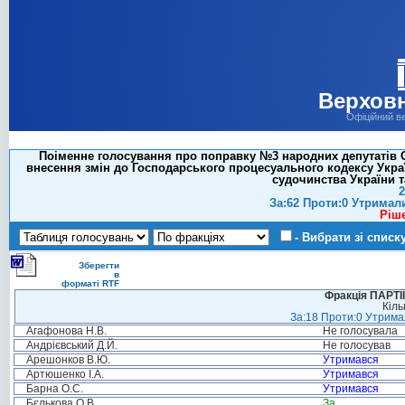
Верховн
Офіційний в
Поіменне голосування про поправку №3 народних депутатів Сид
внесення змін до Господарського процесуального кодексу Укра
судочинства України т
2
За:62 Проти:0 Утримал
Ріш
- Вибрати зі списк
Зберегти
в
форматі RTF
Фракція ПАРТ
Кіль
За:18 Проти:0 Утримал
Агафонова Н.В.
Не голосувала
Андрієвський Д.Й.
Не голосував
Арешонков В.Ю.
Утримався
Артюшенко І.А.
Утримався
Барна О.С.
Утримався
Бєлькова О.В.
За