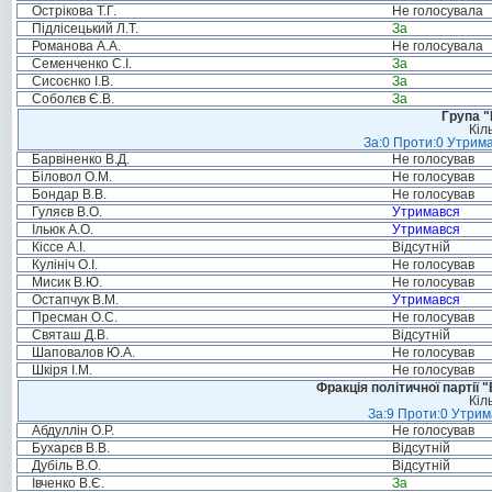
Острікова Т.Г.
Не голосувала
Підлісецький Л.Т.
За
Романова А.А.
Не голосувала
Семенченко С.І.
За
Сисоєнко І.В.
За
Соболєв Є.В.
За
Група "
Кіл
За:0 Проти:0 Утрима
Барвіненко В.Д.
Не голосував
Біловол О.М.
Не голосував
Бондар В.В.
Не голосував
Гуляєв В.О.
Утримався
Ільюк А.О.
Утримався
Кіссе А.І.
Відсутній
Кулініч О.І.
Не голосував
Мисик В.Ю.
Не голосував
Остапчук В.М.
Утримався
Пресман О.С.
Не голосував
Святаш Д.В.
Відсутній
Шаповалов Ю.А.
Не голосував
Шкіря І.М.
Не голосував
Фракція політичної партії
Кіл
За:9 Проти:0 Утрим
Абдуллін О.Р.
Не голосував
Бухарєв В.В.
Відсутній
Дубіль В.О.
Відсутній
Івченко В.Є.
За