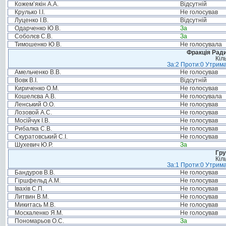
Кожем’якін А.А.
Відсутній
Крулько І.І.
Не голосував
Луценко І.В.
Відсутній
Одарченко Ю.В.
За
Соболєв С.В.
За
Тимошенко Ю.В.
Не голосувала
Фракція Ради
Кіл
За:2 Проти:0 Утрима
Амельченко В.В.
Не голосував
Вовк В.І.
Відсутній
Кириченко О.М.
Не голосував
Кошелєва А.В.
Не голосувала
Ленський О.О.
Не голосував
Лозовой А.С.
Не голосував
Мосійчук І.В.
Не голосував
Рибалка С.В.
Не голосував
Скуратовський С.І.
Не голосував
Шухевич Ю.Р.
За
Гру
Кіл
За:1 Проти:0 Утрима
Бандуров В.В.
Не голосував
Гіршфельд А.М.
Не голосував
Івахів С.П.
Не голосував
Литвин В.М.
Не голосував
Микитась М.В.
Не голосував
Москаленко Я.М.
Не голосував
Пономарьов О.С.
За