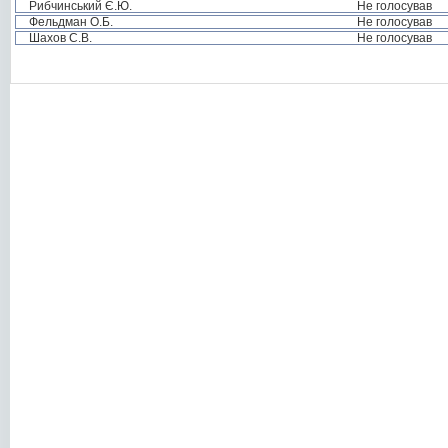
Рибчинський Є.Ю.
Не голосував
Фельдман О.Б.
Не голосував
Шахов С.В.
Не голосував