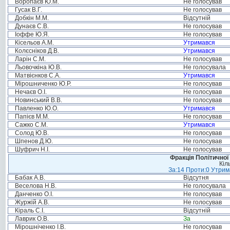
Воропаєв Ю.М.
Не голосував
Гусак В.Г.
Не голосував
Добкін М.М.
Відсутній
Дунаєв С.В.
Не голосував
Іоффе Ю.Я.
Не голосував
Кісельов А.М.
Утримався
Колєсніков Д.В.
Утримався
Ларін С.М.
Не голосував
Льовочкіна Ю.В.
Не голосувала
Матвієнков С.А.
Утримався
Мірошниченко Ю.Р.
Не голосував
Нечаєв О.І.
Не голосував
Новинський В.В.
Не голосував
Павленко Ю.О.
Утримався
Папієв М.М.
Не голосував
Сажко С.М.
Утримався
Солод Ю.В.
Не голосував
Шпенов Д.Ю.
Не голосував
Шуфрич Н.І.
Не голосував
Фракція Політичної
Кіл
За:14 Проти:0 Утрима
Бабак А.В.
Відсутня
Веселова Н.В.
Не голосувала
Данченко О.І.
Не голосував
Журжій А.В.
Не голосував
Кіраль С.І.
Відсутній
Лаврик О.В.
За
Мірошніченко І.В.
Не голосував