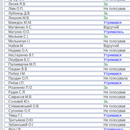
Лесюк Я.В.
За
Лівік О.П.
Не голосував
Лубінець Д.В.
За
Люшняк М.В.
За
Македон Ю.М.
Утримався
Матвієнко А.С.
Відсутній
Матузко О.О.
Утрималась
Мельник С.І.
За
Мельничук І.І.
Не голосував
Найєм М. .
Відсутній
Недава О.А.
Не голосував
Нестеренко В.Г.
Утримався
Онуфрик Б.С.
Утримався
Паламарчук М.П.
За
Пацкан В.В.
Не голосував
Побер І.М.
Утримався
Продан О.П.
Не голосувала
Рибак І.П.
Утримався
Різаненко П.О.
За
Рудик С.Я.
Не голосував
Саврасов М.В.
Не голосував
Соловей Ю.І.
За
Співаковський О.В.
Не голосував
Сугоняко О.Л.
Не голосував
Тіміш Г.І.
Утримався
Третьяков О.Ю.
Не голосував
Урбанський О.І.
Не голосував
Фріз І.В.
Утрималась