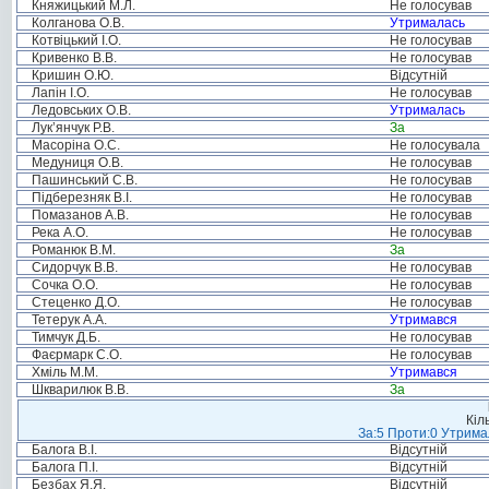
Княжицький М.Л.
Не голосував
Колганова О.В.
Утрималась
Котвіцький І.О.
Не голосував
Кривенко В.В.
Не голосував
Кришин О.Ю.
Відсутній
Лапін І.О.
Не голосував
Ледовських О.В.
Утрималась
Лук’янчук Р.В.
За
Масоріна О.С.
Не голосувала
Медуниця О.В.
Не голосував
Пашинський С.В.
Не голосував
Підберезняк В.І.
Не голосував
Помазанов А.В.
Не голосував
Река А.О.
Не голосував
Романюк В.М.
За
Сидорчук В.В.
Не голосував
Сочка О.О.
Не голосував
Стеценко Д.О.
Не голосував
Тетерук А.А.
Утримався
Тимчук Д.Б.
Не голосував
Фаєрмарк С.О.
Не голосував
Хміль М.М.
Утримався
Шкварилюк В.В.
За
Кіл
За:5 Проти:0 Утримал
Балога В.І.
Відсутній
Балога П.І.
Відсутній
Безбах Я.Я.
Відсутній