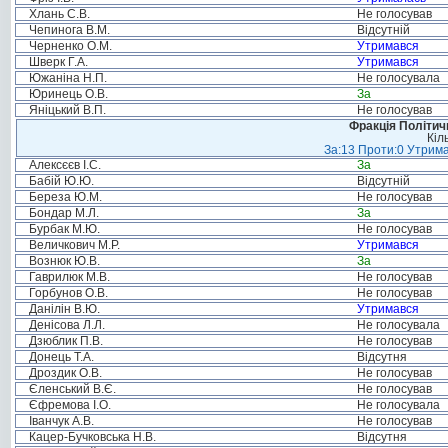
Хлань С.В.
Не голосував
Чепинога В.М.
Відсутній
Черненко О.М.
Утримався
Шверк Г.А.
Утримався
Южаніна Н.П.
Не голосувала
Юринець О.В.
За
Яніцький В.П.
Не голосував
Фракція Політи
Кіл
За:13 Проти:0 Утрима
Алексєєв І.С.
За
Бабій Ю.Ю.
Відсутній
Береза Ю.М.
Не голосував
Бондар М.Л.
За
Бурбак М.Ю.
Не голосував
Величкович М.Р.
Утримався
Вознюк Ю.В.
За
Гаврилюк М.В.
Не голосував
Горбунов О.В.
Не голосував
Данілін В.Ю.
Утримався
Денісова Л.Л.
Не голосувала
Дзюблик П.В.
Не голосував
Донець Т.А.
Відсутня
Дроздик О.В.
Не голосував
Єленський В.Є.
Не голосував
Єфремова І.О.
Не голосувала
Іванчук А.В.
Не голосував
Кацер-Бучковська Н.В.
Відсутня