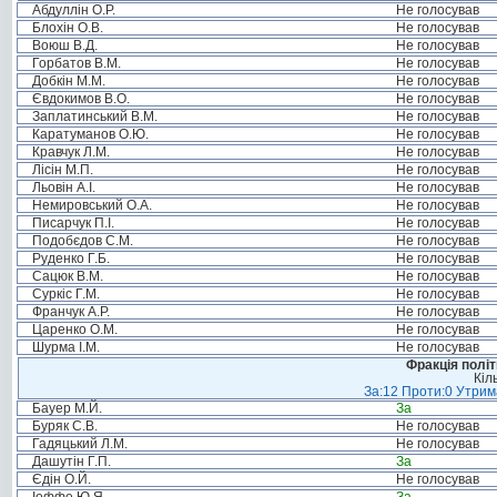
Абдуллін О.Р.
Не голосував
Блохін О.В.
Не голосував
Воюш В.Д.
Не голосував
Горбатов В.М.
Не голосував
Добкін М.М.
Не голосував
Євдокимов В.О.
Не голосував
Заплатинський В.М.
Не голосував
Каратуманов О.Ю.
Не голосував
Кравчук Л.М.
Не голосував
Лісін М.П.
Не голосував
Льовін А.І.
Не голосував
Немировський О.А.
Не голосував
Писарчук П.І.
Не голосував
Подобєдов С.М.
Не голосував
Руденко Г.Б.
Не голосував
Сацюк В.М.
Не голосував
Суркіс Г.М.
Не голосував
Франчук А.Р.
Не голосував
Царенко О.М.
Не голосував
Шурма І.М.
Не голосував
Фракція політ
Кіл
За:12 Проти:0 Утрима
Бауер М.Й.
За
Буряк С.В.
Не голосував
Гадяцький Л.М.
Не голосував
Дашутін Г.П.
За
Єдін О.Й.
Не голосував