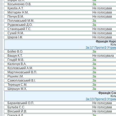
Іоффе Ю.Я.
За
Косьяненко О.В.
За
Кукоба А.Т.
Не голосував
Мхітарян Н.М.
Не голосував
Пінчук В.М.
Не голосував
Поплавський М.М.
За
Рудковський Д.О.
За
Станецький Г.С.
Не голосував
Сухий Я.М.
Не голосував
Шаров І.Ф.
Не голосував
Фракція Народ
Кіл
За:17 Проти:0 Утрим
Бойко В.О.
За
Ващук К.Т.
Не голосувала
Гладій М.В.
За
Калінчук В.А.
За
Козловський А.М.
За
Мартиновський В.П.
За
Рішняк І.М.
За
Самоплавський В.І.
За
Терещук С.М.
За
Шершун М.Х.
За
Фракція Соц
Кіл
За:13 Проти:0 Утрим
Баранівський О.П.
Не голосував
Бульба С.С.
Не голосував
Вінський Й.В.
Не голосував
Грязєв А.Д.
За