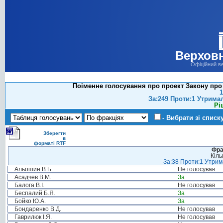
Верховн
Офіційний в
Поіменне голосування про проект Закону про 
1
За:249 Проти:1 Утрима
Рі
- Вибрати зі списк
Зберегти
в
форматі RTF
Фра
Кіль
За:38 Проти:1 Утрима
Альошин В.Б.
Не голосував
Асадчев В.М.
За
Балога В.І.
Не голосував
Беспалий Б.Я.
За
Бойко Ю.А.
За
Бондаренко В.Д.
Не голосував
Гаврилюк І.Я.
Не голосував