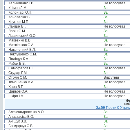
Кальніченко І.В.
Не голосував
Клімов Л.М.
За
Колоніарі О.П.
За
Коновалюк В.І.
За
Круглов М.П.
За
Ландик В.І.
Не голосував
Ларін С.М.
За
Лєщинський О.О.
За
Макеєнко В.В.
За
Матвієнков С.А.
Не голосував
Наконечний В.Л.
За
Пеклушенко О.М.
За
Поліщук К.А.
За
Рибак В.В.
За
Самофалов Г.Г.
Не голосував
Скудар Г.М.
За
Стоян О.М.
Відсутній
Тимошенко В.А.
Не голосував
Хара В.Г.
За
Царьов О.А.
Не голосував
Шкіря І.М.
Не голосував
Фр
Кіл
За:59 Проти:0 Утрим
Александровська А.О.
За
Анастасієв В.О.
За
Аніщук В.В.
За
Бондарчук О.В.
За