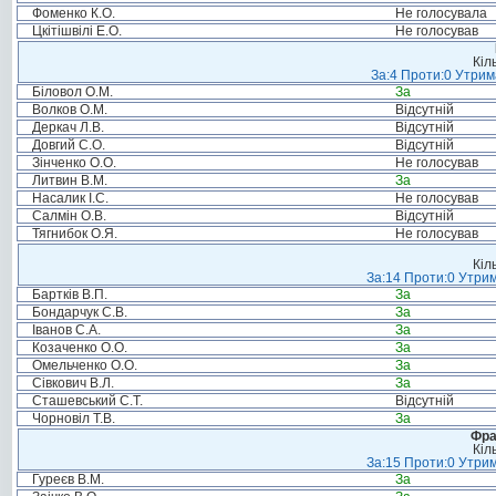
Фоменко К.О.
Не голосувала
Цкітішвілі Е.О.
Не голосував
Кіл
За:4 Проти:0 Утрим
Біловол О.М.
За
Волков О.М.
Відсутній
Деркач Л.В.
Відсутній
Довгий С.О.
Відсутній
Зінченко О.О.
Не голосував
Литвин В.М.
За
Насалик І.С.
Не голосував
Салмін О.В.
Відсутній
Тягнибок О.Я.
Не голосував
Кіл
За:14 Проти:0 Утрим
Бартків В.П.
За
Бондарчук С.В.
За
Іванов С.А.
За
Козаченко О.О.
За
Омельченко О.О.
За
Сівкович В.Л.
За
Сташевський С.Т.
Відсутній
Чорновіл Т.В.
За
Фра
Кіл
За:15 Проти:0 Утрим
Гуреєв В.М.
За