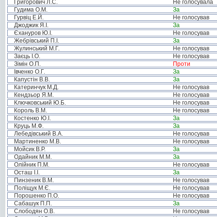
Григорович Л.С.
Не голосувала
Гудима О.М.
За
Гурвіц Е.Й.
Не голосував
Джоджик Я.І.
За
Єхануров Ю.І.
Не голосував
Жебрівський П.І.
За
Жулинський М.Г.
Не голосував
Заєць І.О.
Не голосував
Зімін О.П.
Проти
Івченко О.Г.
За
Капустін В.В.
За
Катеринчук М.Д.
Не голосував
Кендзьор Я.М.
Не голосував
Ключковський Ю.Б.
Не голосував
Король В.М.
Не голосував
Костенко Ю.І.
За
Круць М.Ф.
За
Лебедівський В.А.
Не голосував
Мартиненко М.В.
Не голосував
Мойсик В.Р.
За
Одайник М.М.
За
Олійник П.М.
Не голосував
Осташ І.І.
За
Пинзеник В.М.
Не голосував
Поліщук М.Є.
Не голосував
Порошенко П.О.
Не голосував
Сабашук П.П.
За
Слободян О.В.
Не голосував