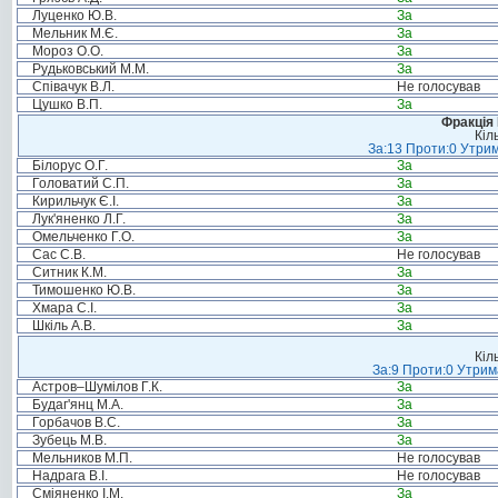
Луценко Ю.В.
За
Мельник М.Є.
За
Мороз О.О.
За
Рудьковський М.М.
За
Співачук В.Л.
Не голосував
Цушко В.П.
За
Фракція
Кіл
За:13 Проти:0 Утрим
Білорус О.Г.
За
Головатий С.П.
За
Кирильчук Є.І.
За
Лук'яненко Л.Г.
За
Омельченко Г.О.
За
Сас С.В.
Не голосував
Ситник К.М.
За
Тимошенко Ю.В.
За
Хмара С.І.
За
Шкіль А.В.
За
Кіл
За:9 Проти:0 Утрим
Астров–Шумілов Г.К.
За
Будаг'янц М.А.
За
Горбачов В.С.
За
Зубець М.В.
За
Мельников М.П.
Не голосував
Надрага В.І.
Не голосував
Сміяненко І.М.
За