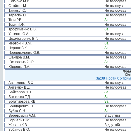
Сокирко М.В.
Не голосував
Стойко І.М.
Не голосував
Танюк Л.С.
Не голосував
Тарасюк І.Г.
Не голосував
Ткач Р.В.
За
Томич І.Ф.
Не голосував
Трофименко В.В.
За
Устенко О.А.
Не голосував
Цехмістренко В.Г.
Не голосував
Червоній В.М.
За
Черняк В.К.
За
Чорноволенко О.В.
Не голосував
Шандра В.М.
Не голосував
Юхновський І.Р.
За
Ющенко П.А.
Не голосував
Фрак
Кіл
За:38 Проти:0 Утрима
Авраменко В.Ф.
Не голосував
Антемюк В.Д.
Не голосував
Байсаров Л.В.
За
Бахтеєва Т.Д.
За
Богатирьова Р.В.
За
Бондаренко Г.І.
Не голосував
Бубка С.Н.
За
Веревський А.М.
Відсутній
Горбаль В.М.
Не голосував
Жеваго К.В.
Відсутній
Зубанов В.О.
Не голосував