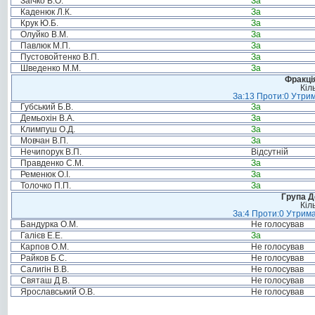
Заічко В.О.
За
Каденюк Л.К.
За
Крук Ю.Б.
За
Олуйко В.М.
За
Павлюк М.П.
За
Пустовойтенко В.П.
За
Шведенко М.М.
За
Фракція
Кіл
За:13 Проти:0 Утрим
Губський Б.В.
За
Демьохін В.А.
За
Климпуш О.Д.
За
Мовчан В.П.
За
Нечипорук В.П.
Відсутній
Правденко С.М.
За
Ременюк О.І.
За
Толочко П.П.
За
Група Д
Кіл
За:4 Проти:0 Утрима
Бандурка О.М.
Не голосував
Галієв Е.Е.
За
Карпов О.М.
Не голосував
Райков Б.С.
Не голосував
Салигін В.В.
Не голосував
Святаш Д.В.
Не голосував
Ярославський О.В.
Не голосував