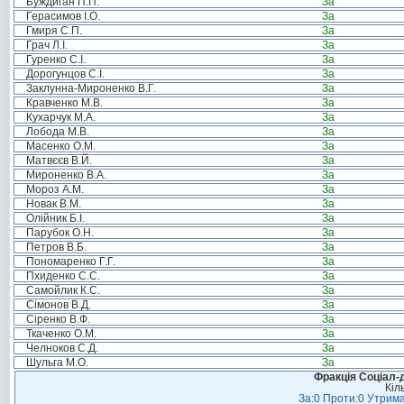
Буждиган П.П.
За
Герасимов І.О.
За
Гмиря С.П.
За
Грач Л.І.
За
Гуренко С.І.
За
Дорогунцов С.І.
За
Заклунна-Мироненко В.Г.
За
Кравченко М.В.
За
Кухарчук М.А.
За
Лобода М.В.
За
Масенко О.М.
За
Матвєєв В.Й.
За
Мироненко В.А.
За
Мороз А.М.
За
Новак В.М.
За
Олійник Б.І.
За
Парубок О.Н.
За
Петров В.Б.
За
Пономаренко Г.Г.
За
Пхиденко С.С.
За
Самойлик К.С.
За
Сімонов В.Д.
За
Сіренко В.Ф.
За
Ткаченко О.М.
За
Челноков С.Д.
За
Шульга М.О.
За
Фракція Соціал-д
Кіл
За:0 Проти:0 Утрима