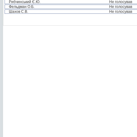
Рибчинський Є.Ю.
Не голосував
Фельдман О.Б.
Не голосував
Шахов С.В.
Не голосував