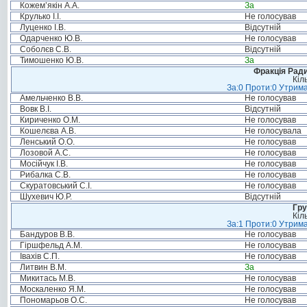
Кожем’якін А.А.
За
Крулько І.І.
Не голосував
Луценко І.В.
Відсутній
Одарченко Ю.В.
Не голосував
Соболєв С.В.
Відсутній
Тимошенко Ю.В.
За
Фракція Ради
Кіл
За:0 Проти:0 Утрима
Амельченко В.В.
Не голосував
Вовк В.І.
Відсутній
Кириченко О.М.
Не голосував
Кошелєва А.В.
Не голосувала
Ленський О.О.
Не голосував
Лозовой А.С.
Не голосував
Мосійчук І.В.
Не голосував
Рибалка С.В.
Не голосував
Скуратовський С.І.
Не голосував
Шухевич Ю.Р.
Відсутній
Гру
Кіл
За:1 Проти:0 Утрима
Бандуров В.В.
Не голосував
Гіршфельд А.М.
Не голосував
Івахів С.П.
Не голосував
Литвин В.М.
За
Микитась М.В.
Не голосував
Москаленко Я.М.
Не голосував
Пономарьов О.С.
Не голосував