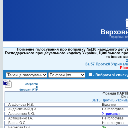
Верховн
Офіційний в
Поіменне голосування про поправку №118 народного депута
Господарського процесуального кодексу України, Цивільного про
та інших за
2
За:57 Проти:0 Утримал
Ріш
- Вибрати зі списк
Зберегти
в
форматі RTF
Фракція ПАРТ
Кіль
За:15 Проти:0 Утримал
Агафонова Н.В.
Відсутня
Андрієвський Д.Й.
Не голосував
Арешонков В.Ю.
Утримався
Артюшенко І.А.
Не голосував
Барна О.С.
Не голосував
Бєлькова О.В.
За