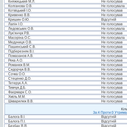
Княжицький М.Л.
Не голосував
Колганова О.В.
Не голосувала
Котвіцький І.О.
Не голосував
Кривенко В.В.
Не голосував
Кришин О.Ю.
Відсутній
Лапін І.О.
Не голосував
Ледовських О.В.
Не голосувала
Лук’янчук Р.В.
Не голосував
Масоріна О.С.
Не голосувала
Медуниця О.В.
Не голосував
Пашинський С.В.
Не голосував
Підберезняк В.І.
Не голосував
Помазанов А.В.
Не голосував
Река А.О.
Не голосував
Романюк В.М.
Не голосував
Сидорчук В.В.
Не голосував
Сочка О.О.
Не голосував
Стеценко Д.О.
Не голосував
Тетерук А.А.
Не голосував
Тимчук Д.Б.
Не голосував
Фаєрмарк С.О.
Не голосував
Хміль М.М.
Не голосував
Шкварилюк В.В.
Не голосував
Кіл
За:4 Проти:0 Утримал
Балога В.І.
Відсутній
Балога П.І.
Відсутній
Безбах Я.Я.
Відсутній