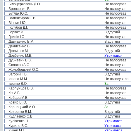
Білоцерковець Д.О.
Не голосував
Брензович В.І.
Не голосував
Буглак Ю.О.
Не голосував
Валентиров С.В.
Не голосував
Вінник І.Ю.
Не голосував
Голубов Д.І.
Не голосував
Горват Р.І.
Відсутній
Гринів І.О.
Не голосував
Давиденко В.М.
Відсутній
Денисенко В.І.
Не голосував
Джемілєв М. .
Відсутній
Довбенко М.В.
Утримався
Дубневич Б.В.
Не голосував
Євлахов А.С.
Не голосував
Жолобецький О.О.
Не голосував
Загорій Г.В.
Відсутній
Іонова М.М.
Не голосувала
Іщенко В.О.
За
Карпунцов В.В.
Не голосував
Кіт А.Б.
Не голосував
Кобцев М.В.
Не голосував
Козир Б.Ю.
Відсутній
Корнацький А.О.
За
Кривенко В.М.
Відсутній
Кудлаєнко С.В.
Відсутній
Куліченко І.І.
Утримався
Курило В.С.
Утримався
Кучер М.І.
Утримався