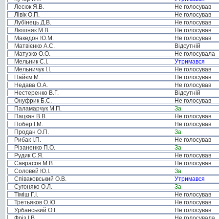
Лесюк Я.В.
Не голосував
Лівік О.П.
Не голосував
Лубінець Д.В.
Не голосував
Люшняк М.В.
Не голосував
Македон Ю.М.
Не голосував
Матвієнко А.С.
Відсутній
Матузко О.О.
Не голосувала
Мельник С.І.
Утримався
Мельничук І.І.
Не голосував
Найєм М. .
Не голосував
Недава О.А.
Не голосував
Нестеренко В.Г.
Відсутній
Онуфрик Б.С.
Не голосував
Паламарчук М.П.
За
Пацкан В.В.
Не голосував
Побер І.М.
Не голосував
Продан О.П.
За
Рибак І.П.
Не голосував
Різаненко П.О.
За
Рудик С.Я.
Не голосував
Саврасов М.В.
Не голосував
Соловей Ю.І.
За
Співаковський О.В.
Утримався
Сугоняко О.Л.
За
Тіміш Г.І.
Не голосував
Третьяков О.Ю.
Не голосував
Урбанський О.І.
Не голосував
Фріз І.В.
Не голосувала