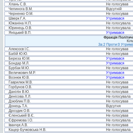
Хлань С.В.
Не голосував
Чепинога В.М.
Відсутній
Черненко О.М.
Не голосував
Шверк Г.А.
Утримався
Южаніна Н.П.
Не голосувала
Юринець О.В.
Не голосувала
Яніцький В.П.
Утримався
Фракція Політи
Кіл
За:2 Проти:0 Утрима
Алексєєв І.С.
Не голосував
Бабій Ю.Ю.
Не голосував
Береза Ю.М.
Утримався
Бондар М.Л.
Утримався
Бурбак М.Ю.
Не голосував
Величкович М.Р.
Утримався
Вознюк Ю.В.
Утримався
Гаврилюк М.В.
Не голосував
Горбунов О.В.
Не голосував
Данілін В.Ю.
Не голосував
Денісова Л.Л.
Не голосувала
Дзюблик П.В.
Не голосував
Донець Т.А.
Відсутня
Дроздик О.В.
Не голосував
Єленський В.Є.
Не голосував
Єфремова І.О.
Не голосувала
Іванчук А.В.
Не голосував
Кацер-Бучковська Н.В.
Не голосувала