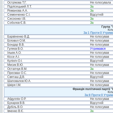
Острікова Т.Г.
Не голосувала
Підлісецький Л.Т.
За
Романова А.А.
За
Семенченко С.І.
Відсутній
Сисоєнко І.В.
За
Соболєв Є.В.
За
Група "
Кіл
За:1 Проти:0 Утрима
Барвіненко В.Д.
Не голосував
Біловол О.М.
Не голосував
Бондар В.В.
Не голосував
Гуляєв В.О.
Утримався
Ільюк А.О.
Не голосував
Кіссе А.І.
Не голосував
Кулініч О.І.
Відсутній
Мисик В.Ю.
Не голосував
Остапчук В.М.
За
Пресман О.С.
Не голосував
Святаш Д.В.
Відсутній
Шаповалов Ю.А.
Не голосував
Шкіря І.М.
Не голосував
Фракція політичної партії
Кіл
За:8 Проти:0 Утрим
Абдуллін О.Р.
Не голосував
Бухарєв В.В.
Відсутній
Дубіль В.О.
Не голосував
Івченко В.Є.
За