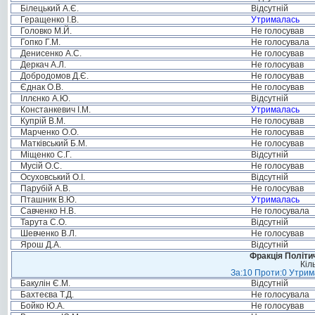
Білецький А.Є.
Відсутній
Геращенко І.В.
Утрималась
Головко М.Й.
Не голосував
Гопко Г.М.
Не голосувала
Денисенко А.С.
Не голосував
Деркач А.Л.
Не голосував
Добродомов Д.Є.
Не голосував
Єднак О.В.
Не голосував
Іллєнко А.Ю.
Відсутній
Констанкевич І.М.
Утрималась
Купрій В.М.
Не голосував
Марченко О.О.
Не голосував
Матківський Б.М.
Не голосував
Міщенко С.Г.
Відсутній
Мусій О.С.
Не голосував
Осуховський О.І.
Відсутній
Парубій А.В.
Не голосував
Пташник В.Ю.
Утрималась
Савченко Н.В.
Не голосувала
Тарута С.О.
Відсутній
Шевченко В.Л.
Не голосував
Ярош Д.А.
Відсутній
Фракція Політич
Кіл
За:10 Проти:0 Утрима
Бакулін Є.М.
Відсутній
Бахтеєва Т.Д.
Не голосувала
Бойко Ю.А.
Не голосував