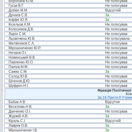
Воропаєв Ю.М.
Не голосував
Гусак В.Г.
Не голосував
Добкін М.М.
Відсутній
Дунаєв С.В.
За
Іоффе Ю.Я.
За
Кісельов А.М.
Не голосував
Колєсніков Д.В.
Не голосував
Ларін С.М.
Не голосував
Льовочкіна Ю.В.
Не голосувала
Матвієнков С.А.
Не голосував
Мірошниченко Ю.Р.
Не голосував
Нечаєв О.І.
Не голосував
Новинський В.В.
Не голосував
Павленко Ю.О.
Не голосував
Папієв М.М.
Не голосував
Сажко С.М.
За
Солод Ю.В.
Не голосував
Шпенов Д.Ю.
Не голосував
Шуфрич Н.І.
Не голосував
Фракція Політичної
Кіл
За:16 Проти:0 Утрим
Бабак А.В.
Відсутня
Веселова Н.В.
За
Данченко О.І.
Не голосував
Журжій А.В.
За
Кіраль С.І.
Відсутній
Лаврик О.В.
За
Мірошніченко І.В.
За