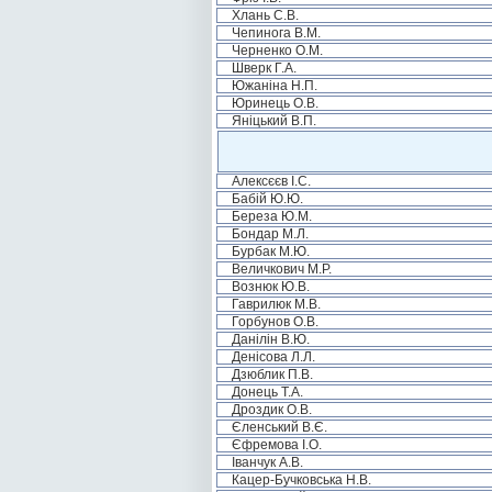
Хлань С.В.
Чепинога В.М.
Черненко О.М.
Шверк Г.А.
Южаніна Н.П.
Юринець О.В.
Яніцький В.П.
Алексєєв І.С.
Бабій Ю.Ю.
Береза Ю.М.
Бондар М.Л.
Бурбак М.Ю.
Величкович М.Р.
Вознюк Ю.В.
Гаврилюк М.В.
Горбунов О.В.
Данілін В.Ю.
Денісова Л.Л.
Дзюблик П.В.
Донець Т.А.
Дроздик О.В.
Єленський В.Є.
Єфремова І.О.
Іванчук А.В.
Кацер-Бучковська Н.В.