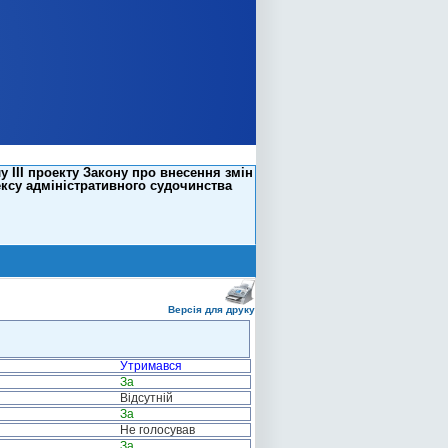
 III проекту Закону про внесення змін
ексу адміністративного судочинства
Версія для друку
Утримався
За
Відсутній
За
Не голосував
За