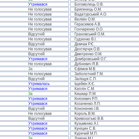
Утримався
Богомолець О.В.
Не голосував
Бригинець О.М.
Не голосував
Вадатурський А.О.
Не голосував
Велікін О.М.
Не голосував
Герасимов А.В.
Не голосував
Гончаренко О.О.
Відсутній
Грановський О.М.
Не голосував
Гудзенко В.І.
Відсутній
Демчак Р.Є.
Не голосував
Дехтярчук О.В.
Відсутній
Дмитренко О.М.
Утримався
Домбровський О.Г.
Не голосував
Дубневич Я.В.
За
Єфімов М.В.
Не голосував
Заболотний Г.М.
Відсутній
Заліщук С.П.
Утрималась
Іщейкін К.Є.
Утримався
Каплін С.М.
За
Кишкар П.М.
Утримався
Князевич Р.П.
Утримався
Козаченко Л.П.
Відсутній
Кононенко І.В.
Не голосував
Король В.М.
Відсутній
Кривохатько В.В.
Утримався
Кузьменко А.І.
Утримався
Куніцин С.В.
Утримався
Курячий М.П.
За
Лаврик М.І.