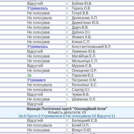
Відсутній
Бублик Ю.В.
Утрималась
Герега О.В.
Не голосував
Голуб В.В.
Не голосувала
Денисенко А.П.
Не голосував
Дерев’янко Ю.Б.
Не голосував
Дідич В.В.
Не голосував
Дубінін О.І.
Не голосував
Жеваго К.В.
Не голосував
Клюєв С.П.
Утрималась
Константіновський В.Л.
Відсутній
Левченко Ю.В.
Не голосував
Матвійчук Е.Л.
Не голосував
Мельничук С.П.
Відсутній
Мураєв Є.В.
Не голосував
Онищенко О.Р.
За
Парасюк В.З.
Утримався
Петренко О.М.
Не голосувала
Розенблат Б.С.
Не голосувала
Сироїд О.І.
Відсутній
Чумак В.В.
Не голосував
Шевченко О.Л.
Відсутній
Фракція Політичної партії "Опозиційний блок"
Кількість депутатів: 43
За:4 Проти:0 Утрималися:0 Не голосували:28 Відсутні:11
Відсутній
Балицький Є.В.
Не голосувала
Білий О.П.
Не голосував
Вілкул О.Ю.