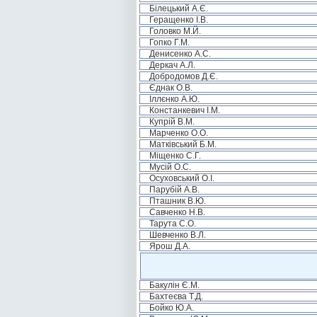
Білецький А.Є.
Геращенко І.В.
Головко М.Й.
Гопко Г.М.
Денисенко А.С.
Деркач А.Л.
Добродомов Д.Є.
Єднак О.В.
Іллєнко А.Ю.
Констанкевич І.М.
Купрій В.М.
Марченко О.О.
Матківський Б.М.
Міщенко С.Г.
Мусій О.С.
Осуховський О.І.
Парубій А.В.
Пташник В.Ю.
Савченко Н.В.
Тарута С.О.
Шевченко В.Л.
Ярош Д.А.
Бакулін Є.М.
Бахтеєва Т.Д.
Бойко Ю.А.