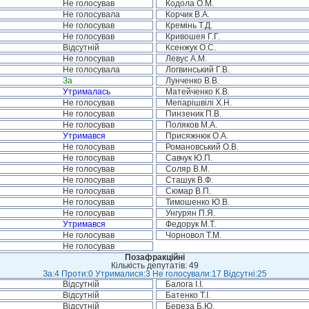
Не голосував
Кодола О.М.
Не голосувала
Корчик В.А.
Не голосував
Кремінь Т.Д.
Не голосував
Кривошея Г.Г.
Відсутній
Ксенжук О.С.
Не голосував
Левус А.М.
Не голосувала
Логвинський Г.В.
За
Лунченко В.В.
Утрималась
Матейченко К.В.
Не голосував
Мепарішвілі Х.Н.
Не голосував
Пинзеник П.В.
Не голосував
Поляков М.А.
Утримався
Присяжнюк О.А.
Не голосував
Романовський О.В.
Не голосував
Савчук Ю.П.
Не голосував
Соляр В.М.
Не голосував
Сташук В.Ф.
Не голосував
Сюмар В.П.
Не голосував
Тимошенко Ю.В.
Не голосував
Унгурян П.Я.
Утримався
Федорук М.Т.
Не голосував
Чорновол Т.М.
Не голосував
Позафракційні
Кількість депутатів: 49
За:4 Проти:0 Утрималися:3 Не голосували:17 Відсутні:25
Відсутній
Балога І.І.
Відсутній
Батенко Т.І.
Відсутній
Береза Б.Ю.