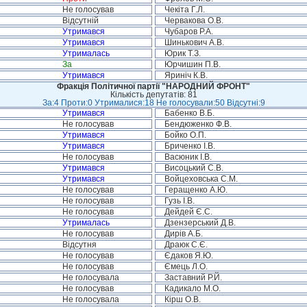
Не голосував
Чекіта Г.Л.
Відсутній
Червакова О.В.
Утримався
Чубаров Р.А.
Утримався
Шинькович А.В.
Утрималась
Юрик Т.З.
За
Юрчишин П.В.
Утримався
Яриніч К.В.
Фракція Політичної партії "НАРОДНИЙ ФРОНТ"
Кількість депутатів: 81
За:4 Проти:0 Утрималися:18 Не голосували:50 Відсутні:9
Утримався
Бабенко В.Б.
Не голосував
Бендюженко Ф.В.
Утримався
Бойко О.П.
Утримався
Бриченко І.В.
Не голосував
Васюник І.В.
Утримався
Висоцький С.В.
Утримався
Войцеховська С.М.
Не голосував
Геращенко А.Ю.
Не голосував
Гузь І.В.
Не голосував
Дейдей Є.С.
Утрималась
Дзензерський Д.В.
Не голосував
Дирів А.Б.
Відсутня
Драюк С.Є.
Не голосував
Єдаков Я.Ю.
Не голосував
Ємець Л.О.
Не голосувала
Заставний Р.Й.
Не голосував
Кадикало М.О.
Не голосувала
Кірш О.В.