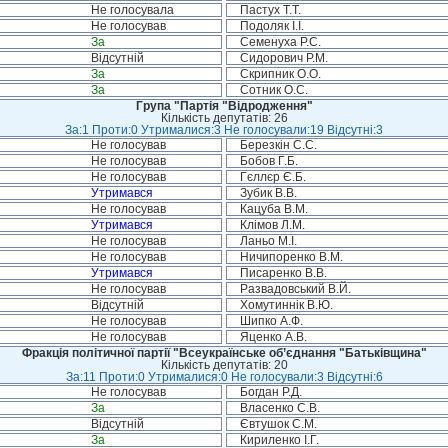
Не голосувала
Пастух Т.Т.
Не голосував
Подоляк І.І.
За
Семенуха Р.С.
Відсутній
Сидорович Р.М.
За
Скрипник О.О.
За
Сотник О.С.
Група "Партія "Відродження"
Кількість депутатів: 26
За:1 Проти:0 Утрималися:3 Не голосували:19 Відсутні:3
Не голосував
Березкін С.С.
Не голосував
Бобов Г.Б.
Не голосував
Гєллєр Є.Б.
Утримався
Зубик В.В.
Не голосував
Кацуба В.М.
Утримався
Клімов Л.М.
Не голосував
Ланьо М.І.
Не голосував
Ничипоренко В.М.
Утримався
Писаренко В.В.
Не голосував
Развадовський В.Й.
Відсутній
Хомутиннік В.Ю.
Не голосував
Шипко А.Ф.
Не голосував
Яценко А.В.
Фракція політичної партії "Всеукраїнське об’єднання "Батьківщина"
Кількість депутатів: 20
За:11 Проти:0 Утрималися:0 Не голосували:3 Відсутні:6
Не голосував
Богдан Р.Д.
За
Власенко С.В.
Відсутній
Євтушок С.М.
За
Кириленко І.Г.