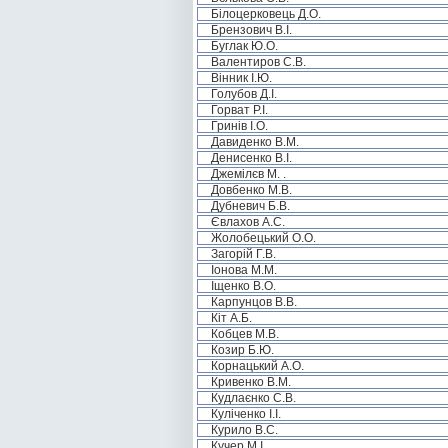
Білоцерковець Д.О.
Брензович В.І.
Буглак Ю.О.
Валентиров С.В.
Вінник І.Ю.
Голубов Д.І.
Горват Р.І.
Гринів І.О.
Давиденко В.М.
Денисенко В.І.
Джемілєв М. .
Довбенко М.В.
Дубневич Б.В.
Євлахов А.С.
Жолобецький О.О.
Загорій Г.В.
Іонова М.М.
Іщенко В.О.
Карпунцов В.В.
Кіт А.Б.
Кобцев М.В.
Козир Б.Ю.
Корнацький А.О.
Кривенко В.М.
Кудлаєнко С.В.
Куліченко І.І.
Курило В.С.
Кучер М.І.