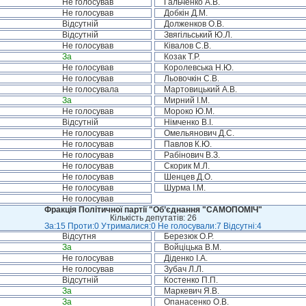
Не голосував
Гальченко А.В.
Не голосував
Добкін Д.М.
Відсутній
Долженков О.В.
Відсутній
Звягільський Ю.Л.
Не голосував
Ківалов С.В.
За
Козак Т.Р.
Не голосував
Королевська Н.Ю.
Не голосував
Льовочкін С.В.
Не голосувала
Мартовицький А.В.
За
Мирний І.М.
Не голосував
Мороко Ю.М.
Відсутній
Німченко В.І.
Не голосував
Омельянович Д.С.
Не голосував
Павлов К.Ю.
Не голосував
Рабінович В.З.
Не голосував
Скорик М.Л.
Не голосував
Шенцев Д.О.
Не голосував
Шурма І.М.
Не голосував
Фракція Політичної партії "Об’єднання "САМОПОМІЧ"
Кількість депутатів: 26
За:15 Проти:0 Утрималися:0 Не голосували:7 Відсутні:4
Відсутня
Березюк О.Р.
За
Войціцька В.М.
Не голосував
Діденко І.А.
Не голосував
Зубач Л.Л.
Відсутній
Костенко П.П.
За
Маркевич Я.В.
За
Опанасенко О.В.