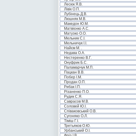
Лесюк Я.В.
Лівік О.П.
Лубінець Д.В.
Люшняк М.В.
Македон Ю.М.
Матвієнко А.С.
Матузко О.О.
Мельник С.І.
Мельничук І.І.
Найєм М. .
Недава О.А.
Нестеренко В.Г.
Онуфрик Б.С.
Паламарчук М.П.
Пацкан В.В.
Побер І.М.
Продан О.П.
Рибак І.П.
Різаненко П.О.
Рудик С.Я.
Саврасов М.В.
Соловей Ю.І.
Співаковський О.В.
Сугоняко О.Л.
Тіміш Г.І.
Третьяков О.Ю.
Урбанський О.І.
Фріз І.В.