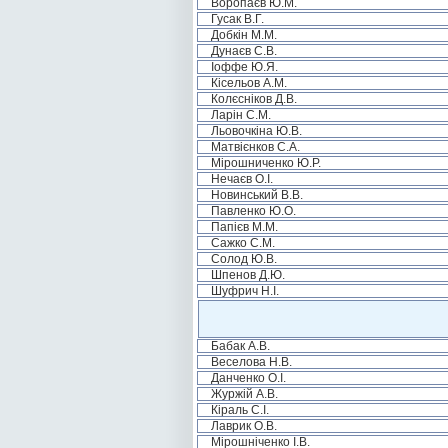
Воропаєв Ю.М.
Гусак В.Г.
Добкін М.М.
Дунаєв С.В.
Іоффе Ю.Я.
Кісельов А.М.
Колєсніков Д.В.
Ларін С.М.
Льовочкіна Ю.В.
Матвієнков С.А.
Мірошниченко Ю.Р.
Нечаєв О.І.
Новинський В.В.
Павленко Ю.О.
Папієв М.М.
Сажко С.М.
Солод Ю.В.
Шпенов Д.Ю.
Шуфрич Н.І.
Бабак А.В.
Веселова Н.В.
Данченко О.І.
Журжій А.В.
Кіраль С.І.
Лаврик О.В.
Мірошніченко І.В.