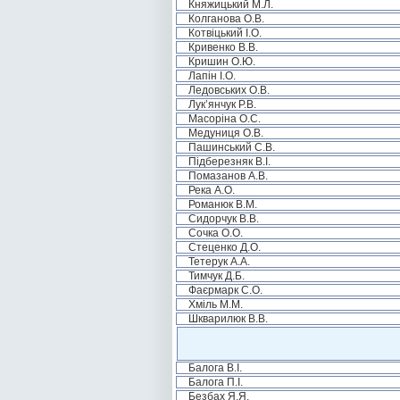
Княжицький М.Л.
Колганова О.В.
Котвіцький І.О.
Кривенко В.В.
Кришин О.Ю.
Лапін І.О.
Ледовських О.В.
Лук’янчук Р.В.
Масоріна О.С.
Медуниця О.В.
Пашинський С.В.
Підберезняк В.І.
Помазанов А.В.
Река А.О.
Романюк В.М.
Сидорчук В.В.
Сочка О.О.
Стеценко Д.О.
Тетерук А.А.
Тимчук Д.Б.
Фаєрмарк С.О.
Хміль М.М.
Шкварилюк В.В.
Балога В.І.
Балога П.І.
Безбах Я.Я.