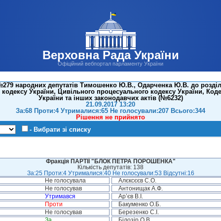
Верховна Рада України
Офіційний вебпортал парламенту України
79 народних депутатів Тимошенко Ю.В., Одарченка Ю.В. до розділу
кодексу України, Цивільного процесуального кодексу України, Код
України та інших законодавчих актів (№6232)
21.09.2017 13:20
За:68 Проти:4 Утрималися:65 Не голосували:207 Всього:344
Рішення не прийнято
- Вибрати зі списку
Фракція ПАРТІЇ "БЛОК ПЕТРА ПОРОШЕНКА"
Кількість депутатів: 138
За:25 Проти:4 Утрималися:40 Не голосували:53 Відсутні:16
Не голосувала
Алєксєєв С.О.
Не голосував
Антонищак А.Ф.
Утримався
Ар’єв В.І.
Проти
Бакуменко О.Б.
Не голосував
Березенко С.І.
За
Білозір О.В.