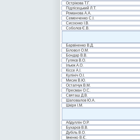
Острікова Т.Г.
Підлісецький Л.Т.
Романова А.А.
Семенченко С.І.
Сисоєнко І.В.
Соболєв Є.В.
Барвіненко В.Д.
Біловол О.М.
Бондар В.В.
Гуляєв В.О.
Ільюк А.О.
Кіссе А.І.
Кулініч О.І.
Мисик В.Ю.
Остапчук В.М.
Пресман О.С.
Святаш Д.В.
Шаповалов Ю.А.
Шкіря І.М.
Абдуллін О.Р.
Бухарєв В.В.
Дубіль В.О.
Івченко В.Є.