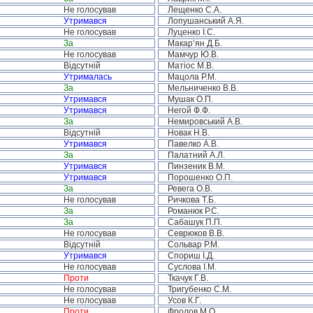
Не голосував
Лещенко С.А.
Утримався
Лопушанський А.Я.
Не голосував
Луценко І.С.
За
Макар’ян Д.Б.
Не голосував
Мамчур Ю.В.
Відсутній
Матіос М.В.
Утрималась
Мацола Р.М.
За
Мельниченко В.В.
Утримався
Мушак О.П.
Утримався
Негой Ф.Ф.
За
Немировський А.В.
Відсутній
Новак Н.В.
Утримався
Павелко А.В.
За
Палатний А.Л.
Утримався
Пинзеник В.М.
Утримався
Порошенко О.П.
За
Ревега О.В.
Не голосував
Ричкова Т.Б.
За
Романюк Р.С.
За
Сабашук П.П.
Не голосував
Севрюков В.В.
Відсутній
Сольвар Р.М.
Утримався
Спориш І.Д.
Не голосував
Суслова І.М.
Проти
Ткачук Г.В.
Не голосував
Тригубенко С.М.
Не голосував
Усов К.Г.
Проти
Фролов М.О.