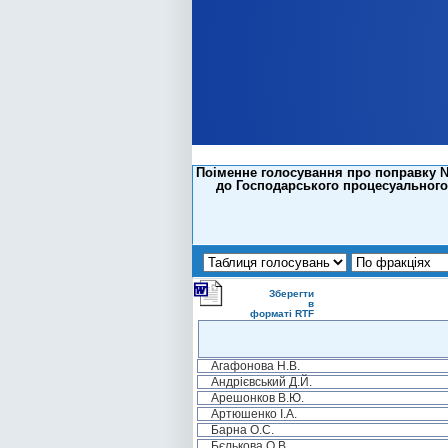
Поіменне голосування про поправку №2
до Господарського процесуального 
Зберегти
в
форматі RTF
Агафонова Н.В.
Андрієвський Д.Й.
Арешонков В.Ю.
Артюшенко І.А.
Барна О.С.
Бєлькова О.В.