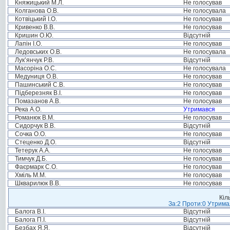
Княжицький М.Л.
Не голосував
Колганова О.В.
Не голосувала
Котвіцький І.О.
Не голосував
Кривенко В.В.
Не голосував
Кришин О.Ю.
Відсутній
Лапін І.О.
Не голосував
Ледовських О.В.
Не голосувала
Лук’янчук Р.В.
Відсутній
Масоріна О.С.
Не голосувала
Медуниця О.В.
Не голосував
Пашинський С.В.
Не голосував
Підберезняк В.І.
Не голосував
Помазанов А.В.
Не голосував
Река А.О.
Утримався
Романюк В.М.
Не голосував
Сидорчук В.В.
Відсутній
Сочка О.О.
Не голосував
Стеценко Д.О.
Відсутній
Тетерук А.А.
Не голосував
Тимчук Д.Б.
Не голосував
Фаєрмарк С.О.
Не голосував
Хміль М.М.
Не голосував
Шкварилюк В.В.
Не голосував
Кіл
За:2 Проти:0 Утримал
Балога В.І.
Відсутній
Балога П.І.
Відсутній
Безбах Я.Я.
Відсутній