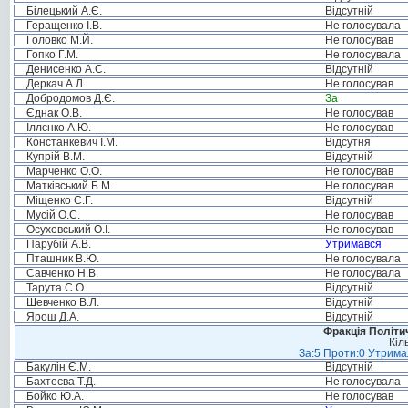
Білецький А.Є.
Відсутній
Геращенко І.В.
Не голосувала
Головко М.Й.
Не голосував
Гопко Г.М.
Не голосувала
Денисенко А.С.
Відсутній
Деркач А.Л.
Не голосував
Добродомов Д.Є.
За
Єднак О.В.
Не голосував
Іллєнко А.Ю.
Не голосував
Констанкевич І.М.
Відсутня
Купрій В.М.
Відсутній
Марченко О.О.
Не голосував
Матківський Б.М.
Не голосував
Міщенко С.Г.
Відсутній
Мусій О.С.
Не голосував
Осуховський О.І.
Не голосував
Парубій А.В.
Утримався
Пташник В.Ю.
Не голосувала
Савченко Н.В.
Не голосувала
Тарута С.О.
Відсутній
Шевченко В.Л.
Відсутній
Ярош Д.А.
Відсутній
Фракція Політич
Кіл
За:5 Проти:0 Утримал
Бакулін Є.М.
Відсутній
Бахтеєва Т.Д.
Не голосувала
Бойко Ю.А.
Не голосував