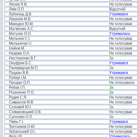
Лесюк Я.В.
Не голосував
Лівік О.П.
Відсутній
Лубінець Д.В.
Утримався
Люшняк М.В.
Не голосував
Македон Ю.М.
Не голосував
Матвієнко А.С.
Відсутній
Матузко О.О.
Утрималась
Мельник С.І.
Не голосував
Мельничук І.І.
Не голосував
Найєм М. .
Не голосував
Недава О.А.
Не голосував
Нестеренко В.Г.
За
Онуфрик Б.С.
Утримався
Паламарчук М.П.
За
Пацкан В.В.
Утримався
Побер І.М.
Не голосував
Продан О.П.
Не голосувала
Рибак І.П.
За
Різаненко П.О.
За
Рудик С.Я.
Не голосував
Саврасов М.В.
Не голосував
Соловей Ю.І.
За
Співаковський О.В.
Не голосував
Сугоняко О.Л.
За
Тіміш Г.І.
Утримався
Третьяков О.Ю.
Не голосував
Урбанський О.І.
Не голосував
Фріз І.В.
Утрималась