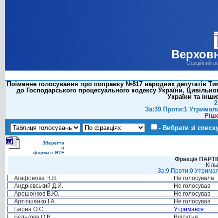
Верховн
Офіційний в
Поіменне голосування про поправку №817 народних депутатів Тимо
до Господарського процесуального кодексу України, Цивільног
України та інши
2
За:39 Проти:1 Утримал
Ріш
- Вибрати зі списк
Зберегти
в
форматі RTF
Фракція ПАРТ
Кіль
За:9 Проти:0 Утримал
Агафонова Н.В.
Не голосувала
Андрієвський Д.Й.
Не голосував
Арешонков В.Ю.
Не голосував
Артюшенко І.А.
Не голосував
Барна О.С.
Утримався
Бєлькова О.В.
Відсутня