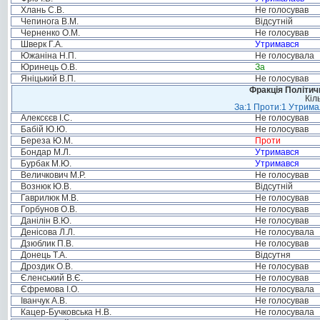
Хлань С.В.
Не голосував
Чепинога В.М.
Відсутній
Черненко О.М.
Не голосував
Шверк Г.А.
Утримався
Южаніна Н.П.
Не голосувала
Юринець О.В.
За
Яніцький В.П.
Не голосував
Фракція Політи
Кіл
За:1 Проти:1 Утримал
Алексєєв І.С.
Не голосував
Бабій Ю.Ю.
Не голосував
Береза Ю.М.
Проти
Бондар М.Л.
Утримався
Бурбак М.Ю.
Утримався
Величкович М.Р.
Не голосував
Вознюк Ю.В.
Відсутній
Гаврилюк М.В.
Не голосував
Горбунов О.В.
Не голосував
Данілін В.Ю.
Не голосував
Денісова Л.Л.
Не голосувала
Дзюблик П.В.
Не голосував
Донець Т.А.
Відсутня
Дроздик О.В.
Не голосував
Єленський В.Є.
Не голосував
Єфремова І.О.
Не голосувала
Іванчук А.В.
Не голосував
Кацер-Бучковська Н.В.
Не голосувала