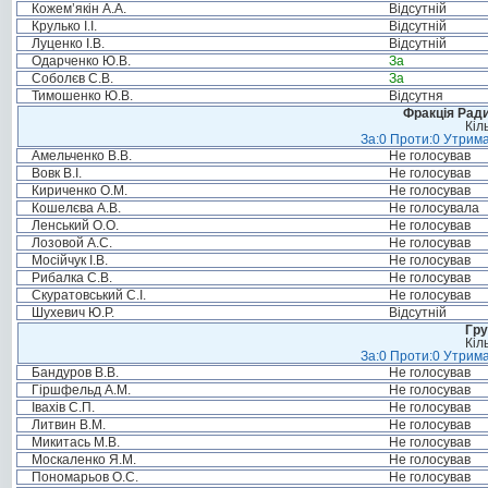
Кожем’якін А.А.
Відсутній
Крулько І.І.
Відсутній
Луценко І.В.
Відсутній
Одарченко Ю.В.
За
Соболєв С.В.
За
Тимошенко Ю.В.
Відсутня
Фракція Ради
Кіл
За:0 Проти:0 Утрима
Амельченко В.В.
Не голосував
Вовк В.І.
Не голосував
Кириченко О.М.
Не голосував
Кошелєва А.В.
Не голосувала
Ленський О.О.
Не голосував
Лозовой А.С.
Не голосував
Мосійчук І.В.
Не голосував
Рибалка С.В.
Не голосував
Скуратовський С.І.
Не голосував
Шухевич Ю.Р.
Відсутній
Гру
Кіл
За:0 Проти:0 Утрима
Бандуров В.В.
Не голосував
Гіршфельд А.М.
Не голосував
Івахів С.П.
Не голосував
Литвин В.М.
Не голосував
Микитась М.В.
Не голосував
Москаленко Я.М.
Не голосував
Пономарьов О.С.
Не голосував