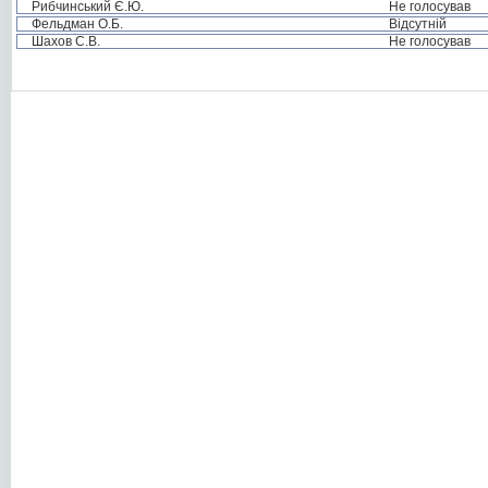
Рибчинський Є.Ю.
Не голосував
Фельдман О.Б.
Відсутній
Шахов С.В.
Не голосував