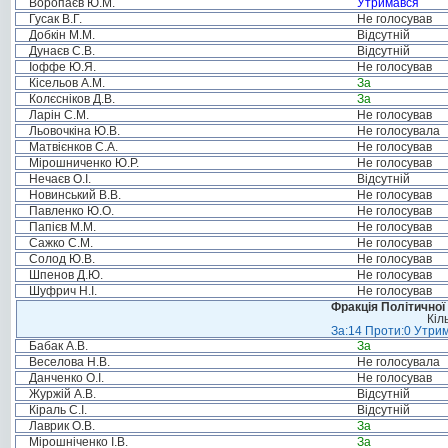
Воропаєв Ю.М.
Утримався
Гусак В.Г.
Не голосував
Добкін М.М.
Відсутній
Дунаєв С.В.
Відсутній
Іоффе Ю.Я.
Не голосував
Кісельов А.М.
За
Колєсніков Д.В.
За
Ларін С.М.
Не голосував
Льовочкіна Ю.В.
Не голосувала
Матвієнков С.А.
Не голосував
Мірошниченко Ю.Р.
Не голосував
Нечаєв О.І.
Відсутній
Новинський В.В.
Не голосував
Павленко Ю.О.
Не голосував
Папієв М.М.
Не голосував
Сажко С.М.
Не голосував
Солод Ю.В.
Не голосував
Шпенов Д.Ю.
Не голосував
Шуфрич Н.І.
Не голосував
Фракція Політичної
Кіл
За:14 Проти:0 Утрим
Бабак А.В.
За
Веселова Н.В.
Не голосувала
Данченко О.І.
Не голосував
Журжій А.В.
Відсутній
Кіраль С.І.
Відсутній
Лаврик О.В.
За
Мірошніченко І.В.
За