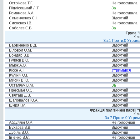
Острікова Т.Г.
Не голосувала
Підлісецький Л.Т.
За
Романова А.А.
Не голосувала
Семенченко С.І.
Відсутній
Сисоєнко І.В.
Не голосувала
Соболєв Є.В.
За
Група "
Кіл
За:1 Проти:0 Утрима
Барвіненко В.Д.
Відсутній
Біловол О.М.
Відсутній
Бондар В.В.
Відсутній
Гуляєв В.О.
Відсутній
Ільюк А.О.
Відсутній
Кіссе А.І.
Утримався
Кулініч О.І.
Відсутній
Мисик В.Ю.
Відсутній
Остапчук В.М.
За
Пресман О.С.
Відсутній
Святаш Д.В.
Відсутній
Шаповалов Ю.А.
Відсутній
Шкіря І.М.
Відсутній
Фракція політичної партії
Кіл
За:7 Проти:0 Утрим
Абдуллін О.Р.
Не голосував
Бухарєв В.В.
Відсутній
Дубіль В.О.
Відсутній
Івченко В.Є.
Не голосував