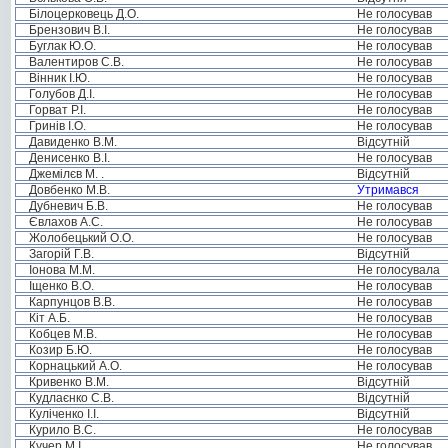
Білоцерковець Д.О.
Не голосував
Брензович В.І.
Не голосував
Буглак Ю.О.
Не голосував
Валентиров С.В.
Не голосував
Вінник І.Ю.
Не голосував
Голубов Д.І.
Не голосував
Горват Р.І.
Не голосував
Гринів І.О.
Не голосував
Давиденко В.М.
Відсутній
Денисенко В.І.
Не голосував
Джемілєв М. .
Відсутній
Довбенко М.В.
Утримався
Дубневич Б.В.
Не голосував
Євлахов А.С.
Не голосував
Жолобецький О.О.
Не голосував
Загорій Г.В.
Відсутній
Іонова М.М.
Не голосувала
Іщенко В.О.
Не голосував
Карпунцов В.В.
Не голосував
Кіт А.Б.
Не голосував
Кобцев М.В.
Не голосував
Козир Б.Ю.
Не голосував
Корнацький А.О.
Не голосував
Кривенко В.М.
Відсутній
Кудлаєнко С.В.
Відсутній
Куліченко І.І.
Відсутній
Курило В.С.
Не голосував
Кучер М.І.
Не голосував