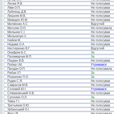
Лесюк Я.В.
Не голосував
Лівік О.П.
Не голосував
Лубінець Д.В.
Не голосував
Люшняк М.В.
Не голосував
Македон Ю.М.
Не голосував
Матвієнко А.С.
Відсутній
Матузко О.О.
Не голосувала
Мельник С.І.
Не голосував
Мельничук І.І.
Не голосував
Найєм М. .
Не голосував
Недава О.А.
Не голосував
Нестеренко В.Г.
Відсутній
Онуфрик Б.С.
За
Паламарчук М.П.
За
Пацкан В.В.
Не голосував
Побер І.М.
Утримався
Продан О.П.
Не голосувала
Рибак І.П.
За
Різаненко П.О.
За
Рудик С.Я.
Не голосував
Саврасов М.В.
Не голосував
Соловей Ю.І.
Утримався
Співаковський О.В.
Не голосував
Сугоняко О.Л.
За
Тіміш Г.І.
Не голосував
Третьяков О.Ю.
Не голосував
Урбанський О.І.
Не голосував
Фріз І.В.
Не голосувала