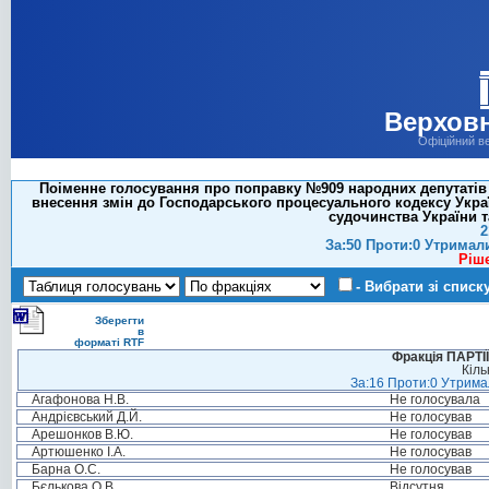
Верховн
Офіційний в
Поіменне голосування про поправку №909 народних депутатів Си
внесення змін до Господарського процесуального кодексу Укра
судочинства України т
2
За:50 Проти:0 Утримал
Ріш
- Вибрати зі списк
Зберегти
в
форматі RTF
Фракція ПАРТ
Кіль
За:16 Проти:0 Утримал
Агафонова Н.В.
Не голосувала
Андрієвський Д.Й.
Не голосував
Арешонков В.Ю.
Не голосував
Артюшенко І.А.
Не голосував
Барна О.С.
Не голосував
Бєлькова О.В.
Відсутня