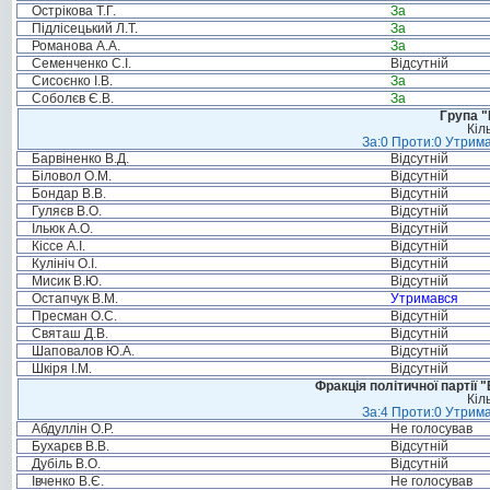
Острікова Т.Г.
За
Підлісецький Л.Т.
За
Романова А.А.
За
Семенченко С.І.
Відсутній
Сисоєнко І.В.
За
Соболєв Є.В.
За
Група "
Кіл
За:0 Проти:0 Утрима
Барвіненко В.Д.
Відсутній
Біловол О.М.
Відсутній
Бондар В.В.
Відсутній
Гуляєв В.О.
Відсутній
Ільюк А.О.
Відсутній
Кіссе А.І.
Відсутній
Кулініч О.І.
Відсутній
Мисик В.Ю.
Відсутній
Остапчук В.М.
Утримався
Пресман О.С.
Відсутній
Святаш Д.В.
Відсутній
Шаповалов Ю.А.
Відсутній
Шкіря І.М.
Відсутній
Фракція політичної партії
Кіл
За:4 Проти:0 Утрима
Абдуллін О.Р.
Не голосував
Бухарєв В.В.
Відсутній
Дубіль В.О.
Відсутній
Івченко В.Є.
Не голосував