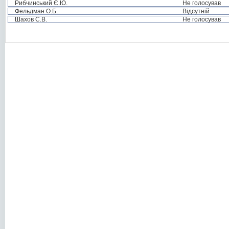
Рибчинський Є.Ю.
Не голосував
Фельдман О.Б.
Відсутній
Шахов С.В.
Не голосував