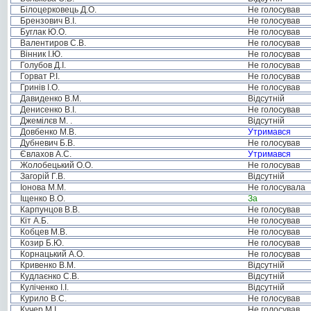
Білоцерковець Д.О.
Не голосував
Брензович В.І.
Не голосував
Буглак Ю.О.
Не голосував
Валентиров С.В.
Не голосував
Вінник І.Ю.
Не голосував
Голубов Д.І.
Не голосував
Горват Р.І.
Не голосував
Гринів І.О.
Не голосував
Давиденко В.М.
Відсутній
Денисенко В.І.
Не голосував
Джемілєв М. .
Відсутній
Довбенко М.В.
Утримався
Дубневич Б.В.
Не голосував
Євлахов А.С.
Утримався
Жолобецький О.О.
Не голосував
Загорій Г.В.
Відсутній
Іонова М.М.
Не голосувала
Іщенко В.О.
За
Карпунцов В.В.
Не голосував
Кіт А.Б.
Не голосував
Кобцев М.В.
Не голосував
Козир Б.Ю.
Не голосував
Корнацький А.О.
Не голосував
Кривенко В.М.
Відсутній
Кудлаєнко С.В.
Відсутній
Куліченко І.І.
Відсутній
Курило В.С.
Не голосував
Кучер М.І.
Не голосував