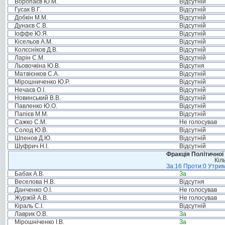
Воропаєв Ю.М.
Відсутній
Гусак В.Г.
Відсутній
Добкін М.М.
Відсутній
Дунаєв С.В.
Відсутній
Іоффе Ю.Я.
Відсутній
Кісельов А.М.
Відсутній
Колєсніков Д.В.
Відсутній
Ларін С.М.
Відсутній
Льовочкіна Ю.В.
Відсутня
Матвієнков С.А.
Відсутній
Мірошниченко Ю.Р.
Відсутній
Нечаєв О.І.
Відсутній
Новинський В.В.
Відсутній
Павленко Ю.О.
Відсутній
Папієв М.М.
Відсутній
Сажко С.М.
Не голосував
Солод Ю.В.
Відсутній
Шпенов Д.Ю.
Відсутній
Шуфрич Н.І.
Відсутній
Фракція Політичної
Кіл
За:16 Проти:0 Утрим
Бабак А.В.
За
Веселова Н.В.
Відсутня
Данченко О.І.
Не голосував
Журжій А.В.
Не голосував
Кіраль С.І.
Відсутній
Лаврик О.В.
За
Мірошніченко І.В.
За