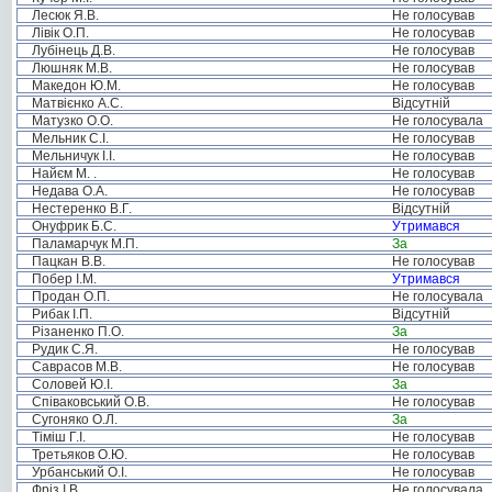
Лесюк Я.В.
Не голосував
Лівік О.П.
Не голосував
Лубінець Д.В.
Не голосував
Люшняк М.В.
Не голосував
Македон Ю.М.
Не голосував
Матвієнко А.С.
Відсутній
Матузко О.О.
Не голосувала
Мельник С.І.
Не голосував
Мельничук І.І.
Не голосував
Найєм М. .
Не голосував
Недава О.А.
Не голосував
Нестеренко В.Г.
Відсутній
Онуфрик Б.С.
Утримався
Паламарчук М.П.
За
Пацкан В.В.
Не голосував
Побер І.М.
Утримався
Продан О.П.
Не голосувала
Рибак І.П.
Відсутній
Різаненко П.О.
За
Рудик С.Я.
Не голосував
Саврасов М.В.
Не голосував
Соловей Ю.І.
За
Співаковський О.В.
Не голосував
Сугоняко О.Л.
За
Тіміш Г.І.
Не голосував
Третьяков О.Ю.
Не голосував
Урбанський О.І.
Не голосував
Фріз І.В.
Не голосувала