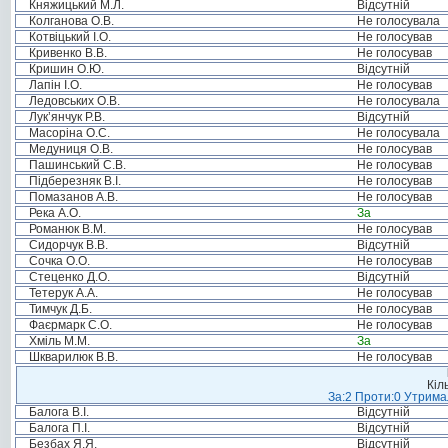
Княжицький М.Л.
Відсутній
Колганова О.В.
Не голосувала
Котвіцький І.О.
Не голосував
Кривенко В.В.
Не голосував
Кришин О.Ю.
Відсутній
Лапін І.О.
Не голосував
Ледовських О.В.
Не голосувала
Лук’янчук Р.В.
Відсутній
Масоріна О.С.
Не голосувала
Медуниця О.В.
Не голосував
Пашинський С.В.
Не голосував
Підберезняк В.І.
Не голосував
Помазанов А.В.
Не голосував
Река А.О.
За
Романюк В.М.
Не голосував
Сидорчук В.В.
Відсутній
Сочка О.О.
Не голосував
Стеценко Д.О.
Відсутній
Тетерук А.А.
Не голосував
Тимчук Д.Б.
Не голосував
Фаєрмарк С.О.
Не голосував
Хміль М.М.
За
Шкварилюк В.В.
Не голосував
Кіл
За:2 Проти:0 Утримал
Балога В.І.
Відсутній
Балога П.І.
Відсутній
Безбах Я.Я.
Відсутній