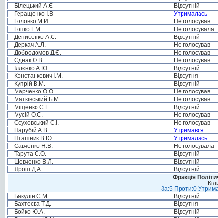
Білецький А.Є.
Відсутній
Геращенко І.В.
Утрималась
Головко М.Й.
Не голосував
Гопко Г.М.
Не голосувала
Денисенко А.С.
Відсутній
Деркач А.Л.
Не голосував
Добродомов Д.Є.
Не голосував
Єднак О.В.
Не голосував
Іллєнко А.Ю.
Відсутній
Констанкевич І.М.
Відсутня
Купрій В.М.
Відсутній
Марченко О.О.
Не голосував
Матківський Б.М.
Не голосував
Міщенко С.Г.
Відсутній
Мусій О.С.
Не голосував
Осуховський О.І.
Не голосував
Парубій А.В.
Утримався
Пташник В.Ю.
Утрималась
Савченко Н.В.
Не голосувала
Тарута С.О.
Відсутній
Шевченко В.Л.
Відсутній
Ярош Д.А.
Відсутній
Фракція Політич
Кіл
За:5 Проти:0 Утрима
Бакулін Є.М.
Відсутній
Бахтеєва Т.Д.
Відсутня
Бойко Ю.А.
Відсутній