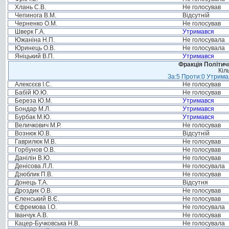
Хлань С.В.
Не голосував
Чепинога В.М.
Відсутній
Черненко О.М.
Не голосував
Шверк Г.А.
Утримався
Южаніна Н.П.
Не голосувала
Юринець О.В.
Не голосувала
Яніцький В.П.
Утримався
Фракція Політи
Кіл
За:5 Проти:0 Утримал
Алексєєв І.С.
Не голосував
Бабій Ю.Ю.
Не голосував
Береза Ю.М.
Утримався
Бондар М.Л.
Утримався
Бурбак М.Ю.
Утримався
Величкович М.Р.
Не голосував
Вознюк Ю.В.
Відсутній
Гаврилюк М.В.
Не голосував
Горбунов О.В.
Не голосував
Данілін В.Ю.
Не голосував
Денісова Л.Л.
Не голосувала
Дзюблик П.В.
Не голосував
Донець Т.А.
Відсутня
Дроздик О.В.
Не голосував
Єленський В.Є.
Не голосував
Єфремова І.О.
Не голосувала
Іванчук А.В.
Не голосував
Кацер-Бучковська Н.В.
Не голосувала