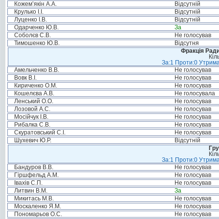
Кожем’якін А.А.
Відсутній
Крулько І.І.
Відсутній
Луценко І.В.
Відсутній
Одарченко Ю.В.
За
Соболєв С.В.
Не голосував
Тимошенко Ю.В.
Відсутня
Фракція Ради
Кіл
За:1 Проти:0 Утрима
Амельченко В.В.
Не голосував
Вовк В.І.
Не голосував
Кириченко О.М.
Не голосував
Кошелєва А.В.
Не голосувала
Ленський О.О.
Не голосував
Лозовой А.С.
Не голосував
Мосійчук І.В.
Не голосував
Рибалка С.В.
Не голосував
Скуратовський С.І.
Не голосував
Шухевич Ю.Р.
Відсутній
Гру
Кіл
За:1 Проти:0 Утрима
Бандуров В.В.
Не голосував
Гіршфельд А.М.
Не голосував
Івахів С.П.
Не голосував
Литвин В.М.
За
Микитась М.В.
Не голосував
Москаленко Я.М.
Не голосував
Пономарьов О.С.
Не голосував