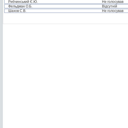
Рибчинський Є.Ю.
Не голосував
Фельдман О.Б.
Відсутній
Шахов С.В.
Не голосував