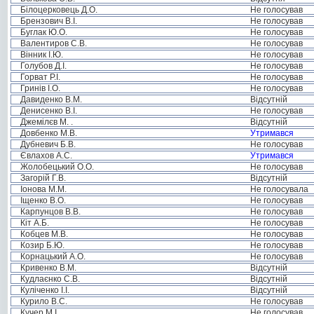
Білоцерковець Д.О.
Не голосував
Брензович В.І.
Не голосував
Буглак Ю.О.
Не голосував
Валентиров С.В.
Не голосував
Вінник І.Ю.
Не голосував
Голубов Д.І.
Не голосував
Горват Р.І.
Не голосував
Гринів І.О.
Не голосував
Давиденко В.М.
Відсутній
Денисенко В.І.
Не голосував
Джемілєв М. .
Відсутній
Довбенко М.В.
Утримався
Дубневич Б.В.
Не голосував
Євлахов А.С.
Утримався
Жолобецький О.О.
Не голосував
Загорій Г.В.
Відсутній
Іонова М.М.
Не голосувала
Іщенко В.О.
Не голосував
Карпунцов В.В.
Не голосував
Кіт А.Б.
Не голосував
Кобцев М.В.
Не голосував
Козир Б.Ю.
Не голосував
Корнацький А.О.
Не голосував
Кривенко В.М.
Відсутній
Кудлаєнко С.В.
Відсутній
Куліченко І.І.
Відсутній
Курило В.С.
Не голосував
Кучер М.І.
Не голосував