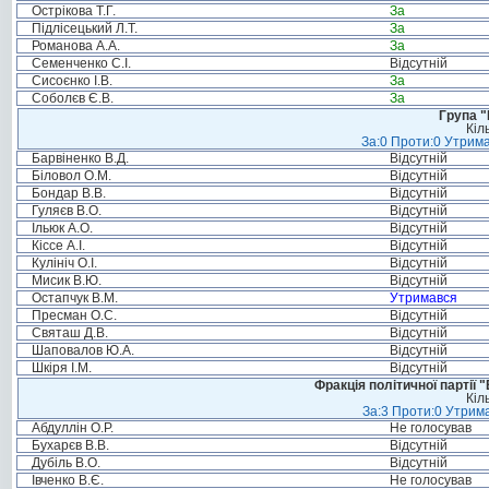
Острікова Т.Г.
За
Підлісецький Л.Т.
За
Романова А.А.
За
Семенченко С.І.
Відсутній
Сисоєнко І.В.
За
Соболєв Є.В.
За
Група "
Кіл
За:0 Проти:0 Утрима
Барвіненко В.Д.
Відсутній
Біловол О.М.
Відсутній
Бондар В.В.
Відсутній
Гуляєв В.О.
Відсутній
Ільюк А.О.
Відсутній
Кіссе А.І.
Відсутній
Кулініч О.І.
Відсутній
Мисик В.Ю.
Відсутній
Остапчук В.М.
Утримався
Пресман О.С.
Відсутній
Святаш Д.В.
Відсутній
Шаповалов Ю.А.
Відсутній
Шкіря І.М.
Відсутній
Фракція політичної партії
Кіл
За:3 Проти:0 Утрима
Абдуллін О.Р.
Не голосував
Бухарєв В.В.
Відсутній
Дубіль В.О.
Відсутній
Івченко В.Є.
Не голосував