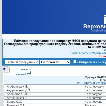
Верховн
Офіційний в
Поіменне голосування про поправку №929 народного депута
Господарського процесуального кодексу України, Цивільного про
та інших за
2
За:45 Проти:0 Утримал
Ріш
- Вибрати зі списк
Зберегти
в
форматі RTF
Фракція ПАРТ
Кіль
За:12 Проти:0 Утримал
Агафонова Н.В.
Не голосувала
Андрієвський Д.Й.
Не голосував
Арешонков В.Ю.
Не голосував
Артюшенко І.А.
Не голосував
Барна О.С.
Не голосував
Бєлькова О.В.
Відсутня