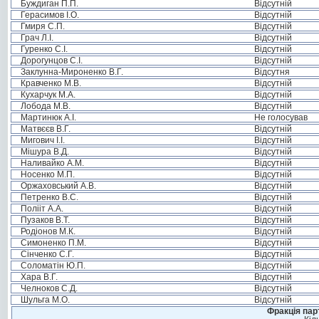
Буждиган П.П.
Відсутній
Герасимов І.О.
Відсутній
Гмиря С.П.
Відсутній
Грач Л.І.
Відсутній
Гуренко С.І.
Відсутній
Дорогунцов С.І.
Відсутній
Заклунна-Мироненко В.Г.
Відсутня
Кравченко М.В.
Відсутній
Кухарчук М.А.
Відсутній
Лобода М.В.
Відсутній
Мартинюк А.І.
Не голосував
Матвєєв В.Г.
Відсутній
Мигович І.І.
Відсутній
Мішура В.Д.
Відсутній
Наливайко А.М.
Відсутній
Носенко М.П.
Відсутній
Оржаховський А.В.
Відсутній
Петренко В.С.
Відсутній
Полііт А.А.
Відсутній
Пузаков В.Т.
Відсутній
Родіонов М.К.
Відсутній
Симоненко П.М.
Відсутній
Сінченко С.Г.
Відсутній
Соломатін Ю.П.
Відсутній
Хара В.Г.
Відсутній
Челноков С.Д.
Відсутній
Шульга М.О.
Відсутній
Фракція пар