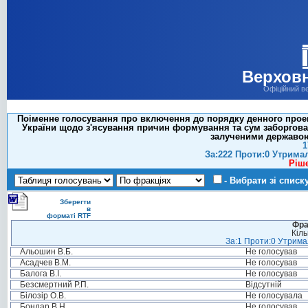
Верховн
Офіційний в
Поіменне голосування про включення до порядку денного проек
України щодо з'ясування причин формування та сум заборгов
залученими державою 
1
За:222 Проти:0 Утрима
Ріш
- Вибрати зі списк
Зберегти
в
форматі RTF
Фра
Кіль
За:1 Проти:0 Утримал
Альошин В.Б.
Не голосував
Асадчев В.М.
Не голосував
Балога В.І.
Не голосував
Безсмертний Р.П.
Відсутній
Білозір О.В.
Не голосувала
Бондар В.Н.
Не голосував