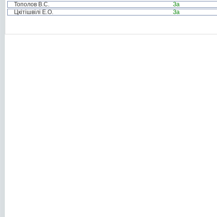
Тополов В.С.
За
Цкітішвілі Е.О.
За