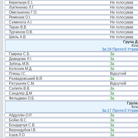
Кирильчук Є.І.
Не голосував
Лук'яненко Л.Г.
Не голосував
Омельченко Г.О.
Не голосував
Ременюк О.І.
Не голосував
Семинога А.І.
Не голосував
Таран В.В.
Не голосував
Турчинов О.В.
Не голосував
Шкіль А.В.
Не голосував
Група Д
Кіл
За:18 Проти:0 Утрим
Гавриш С.Б.
За
Давидова Л.І.
За
Зубець М.В.
За
Колісник М.Д.
За
Плющ І.С.
Відсутній
Развадовський В.Й.
За
Ратушняк С.М.
Відсутній
Салигін В.В.
За
Сандлер Д.М.
За
Фельдман О.Б.
За
Група
Кіл
За:17 Проти:0 Утрим
Абдуллін О.Р.
За
Бойко В.С.
За
Бондарчук С.В.
За
Вернидубов І.В.
За
Ісаєв Л.О.
За