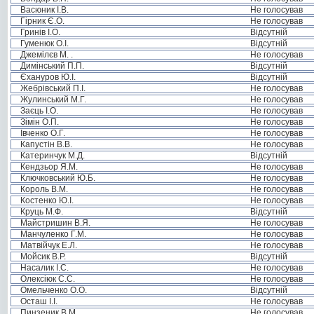
Васюник І.В.
Не голосував
Гірник Є.О.
Не голосував
Гринів І.О.
Відсутній
Гуменюк О.І.
Відсутній
Джемілєв М. .
Не голосував
Димінський П.П.
Відсутній
Єхануров Ю.І.
Відсутній
Жебрівський П.І.
Не голосував
Жулинський М.Г.
Не голосував
Заєць І.О.
Не голосував
Зімін О.П.
Не голосував
Івченко О.Г.
Не голосував
Капустін В.В.
Не голосував
Катеринчук М.Д.
Відсутній
Кендзьор Я.М.
Не голосував
Ключковський Ю.Б.
Не голосував
Король В.М.
Не голосував
Костенко Ю.І.
Не голосував
Круць М.Ф.
Відсутній
Майстришин В.Я.
Не голосував
Манчуленко Г.М.
Не голосував
Матвійчук Е.Л.
Не голосував
Мойсик В.Р.
Відсутній
Насалик І.С.
Не голосував
Олексіюк С.С.
Не голосував
Омельченко О.О.
Відсутній
Осташ І.І.
Не голосував
Пинзеник В.М.
Не голосував