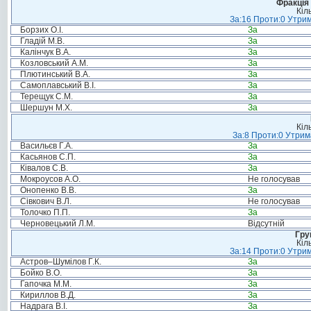
Фракція 
Кіл
За:16 Проти:0 Утрим
Борзих О.І.
За
Гладій М.В.
За
Калінчук В.А.
За
Козловський А.М.
За
Плютинський В.А.
За
Самоплавський В.І.
За
Терещук С.М.
За
Шершун М.Х.
За
Кіл
За:8 Проти:0 Утрим
Васильєв Г.А.
За
Касьянов С.П.
За
Ківалов С.В.
За
Мокроусов А.О.
Не голосував
Онопенко В.В.
За
Сівкович В.Л.
Не голосував
Толочко П.П.
За
Черновецький Л.М.
Відсутній
Гру
Кіл
За:14 Проти:0 Утрим
Астров–Шумілов Г.К.
За
Бойко В.О.
За
Гапочка М.М.
За
Кириллов В.Д.
За
Надрага В.І.
За