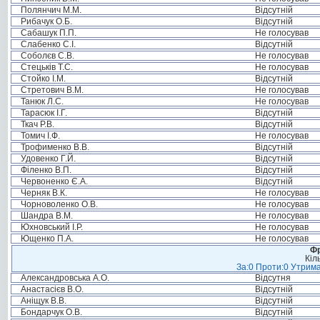
Полянчич М.М.
Відсутній
Рибачук О.Б.
Відсутній
Сабашук П.П.
Не голосував
Слабенко С.І.
Відсутній
Соболєв С.В.
Не голосував
Стецьків Т.С.
Не голосував
Стойко І.М.
Відсутній
Стретович В.М.
Не голосував
Танюк Л.С.
Не голосував
Тарасюк І.Г.
Відсутній
Ткач Р.В.
Відсутній
Томич І.Ф.
Не голосував
Трофименко В.В.
Відсутній
Удовенко Г.Й.
Відсутній
Філенко В.П.
Відсутній
Червоненко Є.А.
Відсутній
Черняк В.К.
Не голосував
Чорноволенко О.В.
Не голосував
Шандра В.М.
Не голосував
Юхновський І.Р.
Не голосував
Ющенко П.А.
Не голосував
Фр
Кіл
За:0 Проти:0 Утрима
Александровська А.О.
Відсутня
Анастасієв В.О.
Відсутній
Аніщук В.В.
Відсутній
Бондарчук О.В.
Відсутній