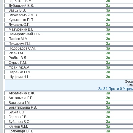
Горбатов В.М.
За
Дубицький В.В.
За
Заєць В.В.
За
Злочевський М.В.
За
Кузьменко П.П.
За
Лукашук О.Г.
За
Мазуренко В.І.
За
Немировський О.А.
За
Папієв М.М.
За
Писарчук П.І.
За
Подобєдов С.М.
За
Різак І.М.
За
Рябіка В.Л.
За
Суркіс Г.М.
За
Франчук А.Р.
За
Царенко О.М.
За
Шуфрич Н.І.
За
Фрак
Кіл
За:34 Проти:0 Утрим
Авраменко В.Ф.
За
Антоньєва Г.П.
За
Бастрига І.М.
За
Богатирьова Р.В.
За
Бубка С.Н.
За
Горлов Г.В.
За
Зубанов В.О.
За
Клімов Л.М.
За
Колоніарі О.П.
За