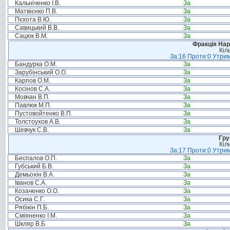
Кальніченко І.В.
За
Матвієнко П.В.
За
Пєхота В.Ю.
За
Савицький В.В.
За
Сацюк В.М.
За
Фракція Нар
Кіл
За:16 Проти:0 Утрим
Бандурка О.М.
За
Зарубінський О.О.
За
Карпов О.М.
За
Косінов С.А.
За
Мовчан В.П.
За
Павлюк М.П.
За
Пустовойтенко В.П.
За
Толстоухов А.В.
За
Шевчук С.В.
За
Гру
Кіл
За:17 Проти:0 Утрим
Беспалов О.П.
За
Губський Б.В.
За
Демьохін В.А.
За
Іванов С.А.
За
Козаченко О.О.
За
Осика С.Г.
За
Рябікін П.Б.
За
Сміяненко І.М.
За
Шкляр В.Б.
За