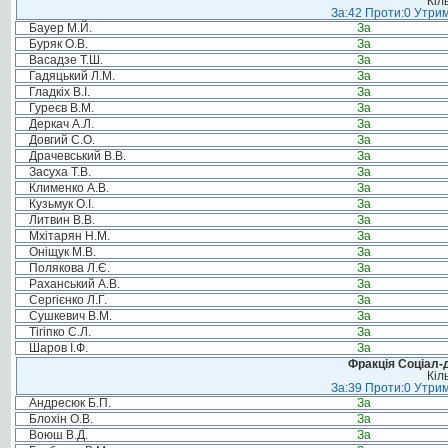
Кіл
За:42 Проти:0 Утрим
Бауер М.Й.
За
Буряк О.В.
За
Васадзе Т.Ш.
За
Гадяцький Л.М.
За
Гладкіх В.І.
За
Гуреєв В.М.
За
Деркач А.Л.
За
Довгий С.О.
За
Драчевський В.В.
За
Засуха Т.В.
За
Клименко А.В.
За
Кузьмук О.І.
За
Литвин В.В.
За
Мхітарян Н.М.
За
Оніщук М.В.
За
Полякова Л.Є.
За
Раханський А.В.
За
Сергієнко Л.Г.
За
Сушкевич В.М.
За
Тігіпко С.Л.
За
Шаров І.Ф.
За
Фракція Соціал-д
Кіл
За:39 Проти:0 Утрим
Андресюк Б.П.
За
Блохін О.В.
За
Воюш В.Д.
За