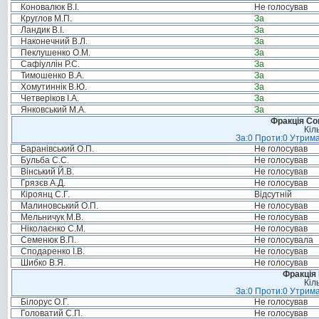
Коновалюк В.І.
Не голосував
Круглов М.П.
За
Ландик В.І.
За
Наконечний В.Л.
За
Пеклушенко О.М.
За
Сафіуллін Р.С.
За
Тимошенко В.А.
За
Хомутиннік В.Ю.
За
Четверіков І.А.
За
Янковський М.А.
За
Фракція Соц
Кіл
За:0 Проти:0 Утрима
Баранівський О.П.
Не голосував
Бульба С.С.
Не голосував
Вінський Й.В.
Не голосував
Грязєв А.Д.
Не голосував
Кіроянц С.Г.
Відсутній
Малиновський О.П.
Не голосував
Мельничук М.В.
Не голосував
Ніколаєнко С.М.
Не голосував
Семенюк В.П.
Не голосувала
Сподаренко І.В.
Не голосував
Шибко В.Я.
Не голосував
Фракція
Кіл
За:0 Проти:0 Утрима
Білорус О.Г.
Не голосував
Головатий С.П.
Не голосував