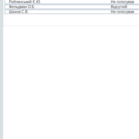
Рибчинський Є.Ю.
Не голосував
Фельдман О.Б.
Відсутній
Шахов С.В.
Не голосував