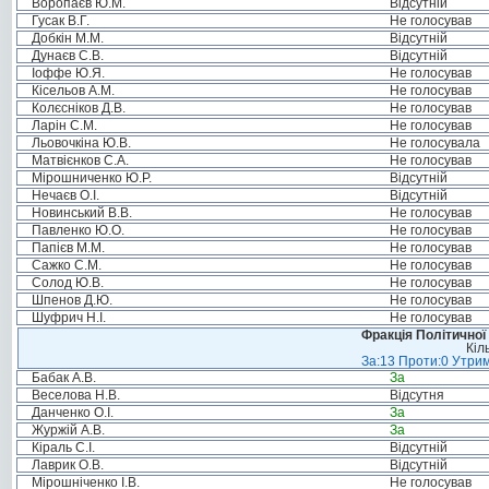
Воропаєв Ю.М.
Відсутній
Гусак В.Г.
Не голосував
Добкін М.М.
Відсутній
Дунаєв С.В.
Відсутній
Іоффе Ю.Я.
Не голосував
Кісельов А.М.
Не голосував
Колєсніков Д.В.
Не голосував
Ларін С.М.
Не голосував
Льовочкіна Ю.В.
Не голосувала
Матвієнков С.А.
Не голосував
Мірошниченко Ю.Р.
Відсутній
Нечаєв О.І.
Відсутній
Новинський В.В.
Не голосував
Павленко Ю.О.
Не голосував
Папієв М.М.
Не голосував
Сажко С.М.
Не голосував
Солод Ю.В.
Не голосував
Шпенов Д.Ю.
Не голосував
Шуфрич Н.І.
Не голосував
Фракція Політичної
Кіл
За:13 Проти:0 Утрим
Бабак А.В.
За
Веселова Н.В.
Відсутня
Данченко О.І.
За
Журжій А.В.
За
Кіраль С.І.
Відсутній
Лаврик О.В.
Відсутній
Мірошніченко І.В.
Не голосував