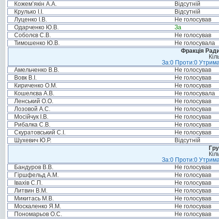
Кожем’якін А.А.
Відсутній
Крулько І.І.
Відсутній
Луценко І.В.
Не голосував
Одарченко Ю.В.
За
Соболєв С.В.
Не голосував
Тимошенко Ю.В.
Не голосувала
Фракція Ради
Кіл
За:0 Проти:0 Утрима
Амельченко В.В.
Не голосував
Вовк В.І.
Не голосував
Кириченко О.М.
Не голосував
Кошелєва А.В.
Не голосувала
Ленський О.О.
Не голосував
Лозовой А.С.
Не голосував
Мосійчук І.В.
Не голосував
Рибалка С.В.
Не голосував
Скуратовський С.І.
Не голосував
Шухевич Ю.Р.
Відсутній
Гру
Кіл
За:0 Проти:0 Утрима
Бандуров В.В.
Не голосував
Гіршфельд А.М.
Не голосував
Івахів С.П.
Не голосував
Литвин В.М.
Не голосував
Микитась М.В.
Не голосував
Москаленко Я.М.
Не голосував
Пономарьов О.С.
Не голосував