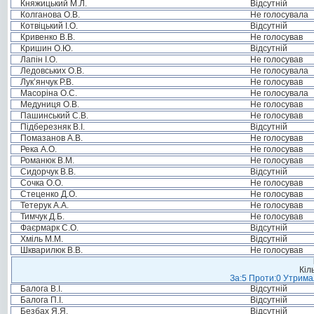
Княжицький М.Л.
Відсутній
Колганова О.В.
Не голосувала
Котвіцький І.О.
Відсутній
Кривенко В.В.
Не голосував
Кришин О.Ю.
Відсутній
Лапін І.О.
Не голосував
Ледовських О.В.
Не голосувала
Лук’янчук Р.В.
Не голосував
Масоріна О.С.
Не голосувала
Медуниця О.В.
Не голосував
Пашинський С.В.
Не голосував
Підберезняк В.І.
Відсутній
Помазанов А.В.
Не голосував
Река А.О.
Не голосував
Романюк В.М.
Не голосував
Сидорчук В.В.
Відсутній
Сочка О.О.
Не голосував
Стеценко Д.О.
Не голосував
Тетерук А.А.
Не голосував
Тимчук Д.Б.
Не голосував
Фаєрмарк С.О.
Відсутній
Хміль М.М.
Відсутній
Шкварилюк В.В.
Не голосував
Кіл
За:5 Проти:0 Утримал
Балога В.І.
Відсутній
Балога П.І.
Відсутній
Безбах Я.Я.
Відсутній