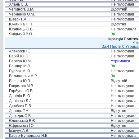
Хлань С.В.
Не голосував
Чепинога В.М.
Відсутній
Черненко О.М.
Не голосував
Шверк Г.А.
Не голосував
Южаніна Н.П.
Відсутня
Юринець О.В.
Не голосувала
Яніцький В.П.
За
Фракція Політи
Кіл
За:4 Проти:0 Утримал
Алексєєв І.С.
Не голосував
Бабій Ю.Ю.
Не голосував
Береза Ю.М.
Утримався
Бондар М.Л.
За
Бурбак М.Ю.
Не голосував
Величкович М.Р.
За
Вознюк Ю.В.
Відсутній
Гаврилюк М.В.
Не голосував
Горбунов О.В.
Не голосував
Данілін В.Ю.
Не голосував
Денісова Л.Л.
Не голосувала
Дзюблик П.В.
Не голосував
Донець Т.А.
Відсутня
Дроздик О.В.
Не голосував
Єленський В.Є.
Не голосував
Єфремова І.О.
Відсутня
Іванчук А.В.
Не голосував
Кацер-Бучковська Н.В.
Не голосувала