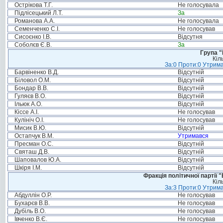
Острікова Т.Г.
Не голосувала
Підлісецький Л.Т.
За
Романова А.А.
Не голосувала
Семенченко С.І.
Не голосував
Сисоєнко І.В.
Відсутня
Соболєв Є.В.
За
Група "
Кіл
За:0 Проти:0 Утрима
Барвіненко В.Д.
Відсутній
Біловол О.М.
Відсутній
Бондар В.В.
Відсутній
Гуляєв В.О.
Відсутній
Ільюк А.О.
Відсутній
Кіссе А.І.
Не голосував
Кулініч О.І.
Не голосував
Мисик В.Ю.
Відсутній
Остапчук В.М.
Утримався
Пресман О.С.
Відсутній
Святаш Д.В.
Відсутній
Шаповалов Ю.А.
Відсутній
Шкіря І.М.
Відсутній
Фракція політичної партії
Кіл
За:3 Проти:0 Утрима
Абдуллін О.Р.
Не голосував
Бухарєв В.В.
Не голосував
Дубіль В.О.
Не голосував
Івченко В.Є.
Не голосував