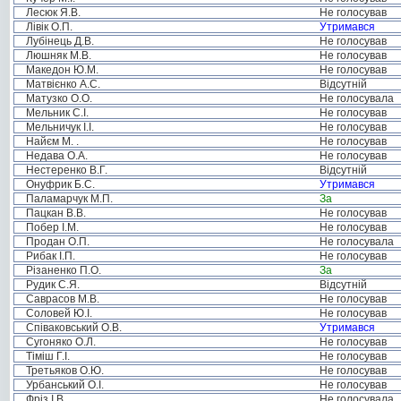
Лесюк Я.В.
Не голосував
Лівік О.П.
Утримався
Лубінець Д.В.
Не голосував
Люшняк М.В.
Не голосував
Македон Ю.М.
Не голосував
Матвієнко А.С.
Відсутній
Матузко О.О.
Не голосувала
Мельник С.І.
Не голосував
Мельничук І.І.
Не голосував
Найєм М. .
Не голосував
Недава О.А.
Не голосував
Нестеренко В.Г.
Відсутній
Онуфрик Б.С.
Утримався
Паламарчук М.П.
За
Пацкан В.В.
Не голосував
Побер І.М.
Не голосував
Продан О.П.
Не голосувала
Рибак І.П.
Не голосував
Різаненко П.О.
За
Рудик С.Я.
Відсутній
Саврасов М.В.
Не голосував
Соловей Ю.І.
Не голосував
Співаковський О.В.
Утримався
Сугоняко О.Л.
Не голосував
Тіміш Г.І.
Не голосував
Третьяков О.Ю.
Не голосував
Урбанський О.І.
Не голосував
Фріз І.В.
Не голосувала