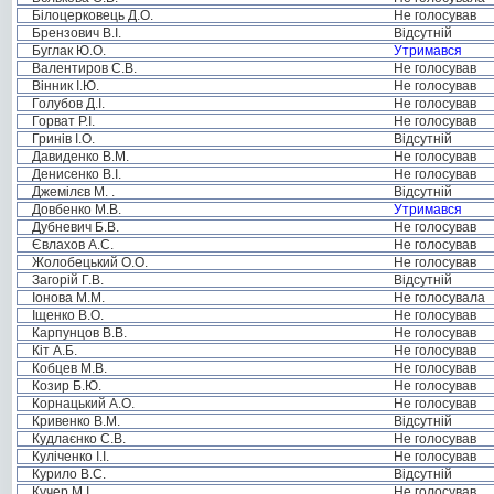
Білоцерковець Д.О.
Не голосував
Брензович В.І.
Відсутній
Буглак Ю.О.
Утримався
Валентиров С.В.
Не голосував
Вінник І.Ю.
Не голосував
Голубов Д.І.
Не голосував
Горват Р.І.
Не голосував
Гринів І.О.
Відсутній
Давиденко В.М.
Не голосував
Денисенко В.І.
Не голосував
Джемілєв М. .
Відсутній
Довбенко М.В.
Утримався
Дубневич Б.В.
Не голосував
Євлахов А.С.
Не голосував
Жолобецький О.О.
Не голосував
Загорій Г.В.
Відсутній
Іонова М.М.
Не голосувала
Іщенко В.О.
Не голосував
Карпунцов В.В.
Не голосував
Кіт А.Б.
Не голосував
Кобцев М.В.
Не голосував
Козир Б.Ю.
Не голосував
Корнацький А.О.
Не голосував
Кривенко В.М.
Відсутній
Кудлаєнко С.В.
Не голосував
Куліченко І.І.
Не голосував
Курило В.С.
Відсутній
Кучер М.І.
Не голосував