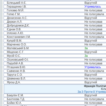
Білецький А.Є.
Відсутній
Геращенко І.В.
Утрималась
Головко М.Й.
Не голосував
Гопко Г.М.
Не голосувала
Денисенко А.С.
Відсутній
Деркач А.Л.
Не голосував
Добродомов Д.Є.
Не голосував
Єднак О.В.
Не голосував
Іллєнко А.Ю.
Не голосував
Констанкевич І.М.
Не голосувала
Купрій В.М.
Відсутній
Марченко О.О.
Не голосував
Матківський Б.М.
За
Міщенко С.Г.
Відсутній
Мусій О.С.
За
Осуховський О.І.
Не голосував
Парубій А.В.
Не голосував
Пташник В.Ю.
Утрималась
Савченко Н.В.
Не голосувала
Тарута С.О.
Відсутній
Шевченко В.Л.
Не голосував
Ярош Д.А.
Відсутній
Фракція Політич
Кіл
За:3 Проти:0 Утримал
Бакулін Є.М.
Відсутній
Бахтеєва Т.Д.
Не голосувала
Бойко Ю.А.
Не голосував