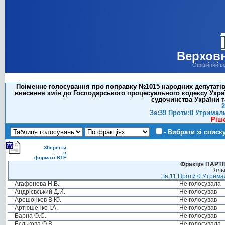
Верховн
Офіційний в
Поіменне голосування про поправку №1015 народних депутатів С
внесення змін до Господарського процесуального кодексу Укра
судочинства України т
2
За:39 Проти:0 Утримал
Ріш
- Вибрати зі списк
Зберегти
в
форматі RTF
Фракція ПАРТ
Кіль
За:11 Проти:0 Утримал
Агафонова Н.В.
Не голосувала
Андрієвський Д.Й.
Не голосував
Арешонков В.Ю.
Не голосував
Артюшенко І.А.
Не голосував
Барна О.С.
Не голосував
Бєлькова О.В.
Не голосувала