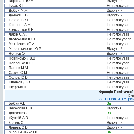
Воропаєв Ю.М.
Відсутній
Гусак В.Г.
Не голосував
Добкін М.М.
Відсутній
Дунаєв С.В.
Відсутній
Іоффе Ю.Я.
Не голосував
Кісельов А.М.
Не голосував
Колєсніков Д.В.
Не голосував
Ларін С.М.
Не голосував
Льовочкіна Ю.В.
Не голосувала
Матвієнков С.А.
Не голосував
Мірошниченко Ю.Р.
Відсутній
Нечаєв О.І.
Відсутній
Новинський В.В.
Не голосував
Павленко Ю.О.
Не голосував
Папієв М.М.
Не голосував
Сажко С.М.
Не голосував
Солод Ю.В.
Не голосував
Шпенов Д.Ю.
Не голосував
Шуфрич Н.І.
Не голосував
Фракція Політичної
Кіл
За:11 Проти:0 Утрим
Бабак А.В.
За
Веселова Н.В.
Відсутня
Данченко О.І.
За
Журжій А.В.
Не голосував
Кіраль С.І.
Відсутній
Лаврик О.В.
Відсутній
Мірошніченко І.В.
За