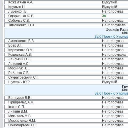
Кожем’якін А.А.
Відсутній
Крулько І.І.
Відсутній
Луценко І.В.
Не голосував
Одарченко Ю.В.
За
Соболєв С.В.
Не голосував
Тимошенко Ю.В.
Не голосувала
Фракція Ради
Кіл
За:0 Проти:0 Утрима
Амельченко В.В.
Не голосував
Вовк В.І.
Не голосував
Кириченко О.М.
Не голосував
Кошелєва А.В.
Не голосувала
Ленський О.О.
Не голосував
Лозовой А.С.
Не голосував
Мосійчук І.В.
Не голосував
Рибалка С.В.
Не голосував
Скуратовський С.І.
Не голосував
Шухевич Ю.Р.
Відсутній
Гру
Кіл
За:0 Проти:0 Утрима
Бандуров В.В.
Не голосував
Гіршфельд А.М.
Не голосував
Івахів С.П.
Не голосував
Литвин В.М.
Не голосував
Микитась М.В.
Не голосував
Москаленко Я.М.
Не голосував
Пономарьов О.С.
Не голосував