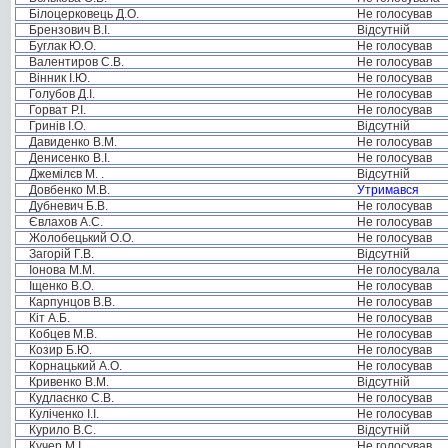
Білоцерковець Д.О.
Не голосував
Брензович В.І.
Відсутній
Буглак Ю.О.
Не голосував
Валентиров С.В.
Не голосував
Вінник І.Ю.
Не голосував
Голубов Д.І.
Не голосував
Горват Р.І.
Не голосував
Гринів І.О.
Відсутній
Давиденко В.М.
Не голосував
Денисенко В.І.
Не голосував
Джемілєв М. .
Відсутній
Довбенко М.В.
Утримався
Дубневич Б.В.
Не голосував
Євлахов А.С.
Не голосував
Жолобецький О.О.
Не голосував
Загорій Г.В.
Відсутній
Іонова М.М.
Не голосувала
Іщенко В.О.
Не голосував
Карпунцов В.В.
Не голосував
Кіт А.Б.
Не голосував
Кобцев М.В.
Не голосував
Козир Б.Ю.
Не голосував
Корнацький А.О.
Не голосував
Кривенко В.М.
Відсутній
Кудлаєнко С.В.
Не голосував
Куліченко І.І.
Не голосував
Курило В.С.
Відсутній
Кучер М.І.
Не голосував