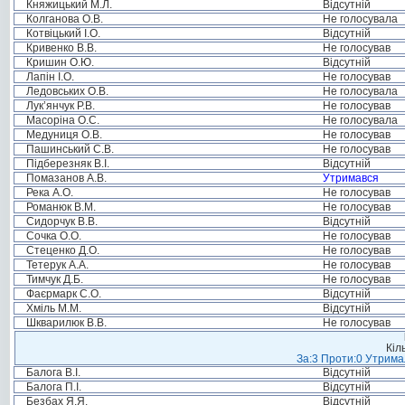
Княжицький М.Л.
Відсутній
Колганова О.В.
Не голосувала
Котвіцький І.О.
Відсутній
Кривенко В.В.
Не голосував
Кришин О.Ю.
Відсутній
Лапін І.О.
Не голосував
Ледовських О.В.
Не голосувала
Лук’янчук Р.В.
Не голосував
Масоріна О.С.
Не голосувала
Медуниця О.В.
Не голосував
Пашинський С.В.
Не голосував
Підберезняк В.І.
Відсутній
Помазанов А.В.
Утримався
Река А.О.
Не голосував
Романюк В.М.
Не голосував
Сидорчук В.В.
Відсутній
Сочка О.О.
Не голосував
Стеценко Д.О.
Не голосував
Тетерук А.А.
Не голосував
Тимчук Д.Б.
Не голосував
Фаєрмарк С.О.
Відсутній
Хміль М.М.
Відсутній
Шкварилюк В.В.
Не голосував
Кіл
За:3 Проти:0 Утримал
Балога В.І.
Відсутній
Балога П.І.
Відсутній
Безбах Я.Я.
Відсутній