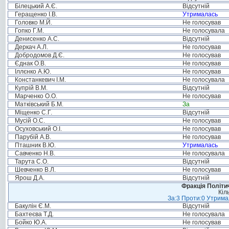
Білецький А.Є.
Відсутній
Геращенко І.В.
Утрималась
Головко М.Й.
Не голосував
Гопко Г.М.
Не голосувала
Денисенко А.С.
Відсутній
Деркач А.Л.
Не голосував
Добродомов Д.Є.
Не голосував
Єднак О.В.
Не голосував
Іллєнко А.Ю.
Не голосував
Констанкевич І.М.
Не голосувала
Купрій В.М.
Відсутній
Марченко О.О.
Не голосував
Матківський Б.М.
За
Міщенко С.Г.
Відсутній
Мусій О.С.
Не голосував
Осуховський О.І.
Не голосував
Парубій А.В.
Не голосував
Пташник В.Ю.
Утрималась
Савченко Н.В.
Не голосувала
Тарута С.О.
Відсутній
Шевченко В.Л.
Не голосував
Ярош Д.А.
Відсутній
Фракція Політич
Кіл
За:3 Проти:0 Утримал
Бакулін Є.М.
Відсутній
Бахтеєва Т.Д.
Не голосувала
Бойко Ю.А.
Не голосував