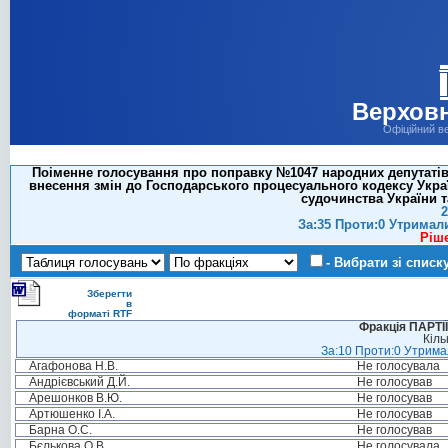
Верховн
Офіційний в
Поіменне голосування про поправку №1047 народних депутатів С
внесення змін до Господарського процесуального кодексу Укра
судочинства України т
2
За:35 Проти:0 Утримал
Ріш
- Вибрати зі списк
Зберегти
в
форматі RTF
Фракція ПАРТ
Кіль
За:10 Проти:0 Утримал
Агафонова Н.В.
Не голосувала
Андрієвський Д.Й.
Не голосував
Арешонков В.Ю.
Не голосував
Артюшенко І.А.
Не голосував
Барна О.С.
Не голосував
Бєлькова О.В.
Не голосувала