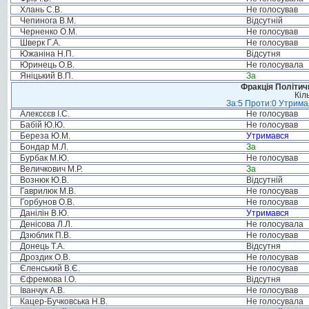
Хлань С.В.
Не голосував
Чепинога В.М.
Відсутній
Черненко О.М.
Не голосував
Шверк Г.А.
Не голосував
Южаніна Н.П.
Відсутня
Юринець О.В.
Не голосувала
Яніцький В.П.
За
Фракція Політи
Кіл
За:5 Проти:0 Утримал
Алексєєв І.С.
Не голосував
Бабій Ю.Ю.
Не голосував
Береза Ю.М.
Утримався
Бондар М.Л.
За
Бурбак М.Ю.
Не голосував
Величкович М.Р.
За
Вознюк Ю.В.
Відсутній
Гаврилюк М.В.
Не голосував
Горбунов О.В.
Не голосував
Данілін В.Ю.
Утримався
Денісова Л.Л.
Не голосувала
Дзюблик П.В.
Не голосував
Донець Т.А.
Відсутня
Дроздик О.В.
Не голосував
Єленський В.Є.
Не голосував
Єфремова І.О.
Відсутня
Іванчук А.В.
Не голосував
Кацер-Бучковська Н.В.
Не голосувала