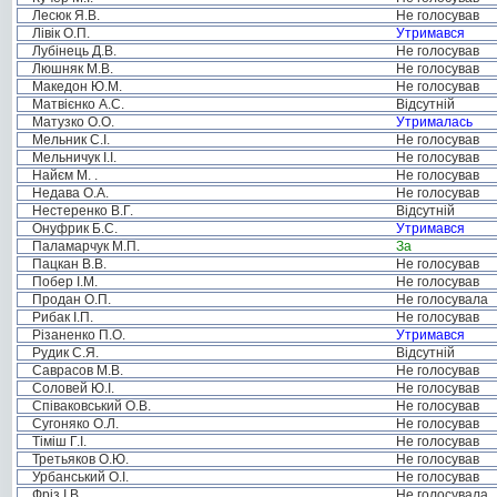
Лесюк Я.В.
Не голосував
Лівік О.П.
Утримався
Лубінець Д.В.
Не голосував
Люшняк М.В.
Не голосував
Македон Ю.М.
Не голосував
Матвієнко А.С.
Відсутній
Матузко О.О.
Утрималась
Мельник С.І.
Не голосував
Мельничук І.І.
Не голосував
Найєм М. .
Не голосував
Недава О.А.
Не голосував
Нестеренко В.Г.
Відсутній
Онуфрик Б.С.
Утримався
Паламарчук М.П.
За
Пацкан В.В.
Не голосував
Побер І.М.
Не голосував
Продан О.П.
Не голосувала
Рибак І.П.
Не голосував
Різаненко П.О.
Утримався
Рудик С.Я.
Відсутній
Саврасов М.В.
Не голосував
Соловей Ю.І.
Не голосував
Співаковський О.В.
Не голосував
Сугоняко О.Л.
Не голосував
Тіміш Г.І.
Не голосував
Третьяков О.Ю.
Не голосував
Урбанський О.І.
Не голосував
Фріз І.В.
Не голосувала