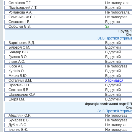
Острікова Т.Г.
Не голосувала
Підлісецький Л.Т.
Відсутній
Романова А.А.
Не голосувала
Семенченко С.І.
Не голосував
Сисоєнко І.В.
Відсутня
Соболєв Є.В.
За
Група "
Кіл
За:0 Проти:0 Утрима
Барвіненко В.Д.
Відсутній
Біловол О.М.
Відсутній
Бондар В.В.
Відсутній
Гуляєв В.О.
Відсутній
Ільюк А.О.
Відсутній
Кіссе А.І.
Не голосував
Кулініч О.І.
Відсутній
Мисик В.Ю.
Відсутній
Остапчук В.М.
Утримався
Пресман О.С.
Відсутній
Святаш Д.В.
Відсутній
Шаповалов Ю.А.
Відсутній
Шкіря І.М.
Відсутній
Фракція політичної партії
Кіл
За:3 Проти:0 Утрима
Абдуллін О.Р.
Не голосував
Бухарєв В.В.
Не голосував
Дубіль В.О.
Не голосував
Івченко В.Є.
Не голосував