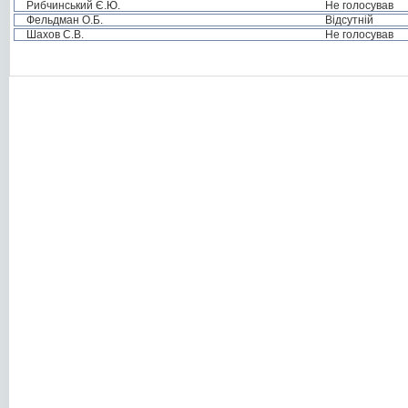
Рибчинський Є.Ю.
Не голосував
Фельдман О.Б.
Відсутній
Шахов С.В.
Не голосував