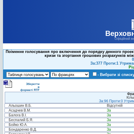
Верховн
Офіційний в
Поіменне голосування про включення до порядку денного проек
кризи та згортання грошових розрахунків мі
0
За:377 Проти:1 Утрима
Рі
- Вибрати зі списк
Зберегти
в
форматі RTF
Фра
Кіль
За:96 Проти:0 Утрим
Альошин В.Б.
Відсутній
Асадчев В.М.
За
Балога В.І.
За
Беспалий Б.Я.
За
Бойко Ю.А.
За
Бондаренко В.Д.
За