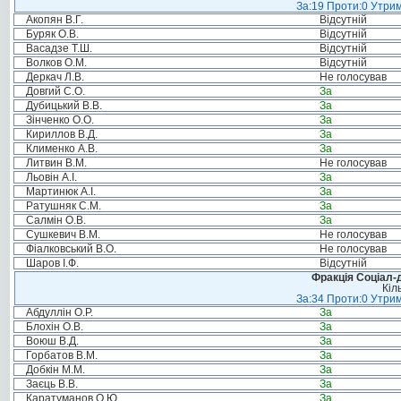
За:19 Проти:0 Утрим
Акопян В.Г.
Відсутній
Буряк О.В.
Відсутній
Васадзе Т.Ш.
Відсутній
Волков О.М.
Відсутній
Деркач Л.В.
Не голосував
Довгий С.О.
За
Дубицький В.В.
За
Зінченко О.О.
За
Кириллов В.Д.
За
Клименко А.В.
За
Литвин В.М.
Не голосував
Льовін А.І.
За
Мартинюк А.І.
За
Ратушняк С.М.
За
Салмін О.В.
За
Сушкевич В.М.
Не голосував
Фіалковський В.О.
Не голосував
Шаров І.Ф.
Відсутній
Фракція Соціал-д
Кіл
За:34 Проти:0 Утрим
Абдуллін О.Р.
За
Блохін О.В.
За
Воюш В.Д.
За
Горбатов В.М.
За
Добкін М.М.
За
Заєць В.В.
За
Каратуманов О.Ю.
За