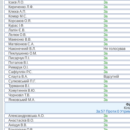
Ісаєв Л.О.
За
Кириченко Л.Ф.
За
Клюєв А.П.
За
Комар М.С.
За
Корсаков О.Я.
За
Курас І.Ф.
За
Лапін Є.В.
За
Лелюк О.В.
За
Макеєнко В.В.
За
Матвієнков С.А.
За
Наконечний В.Л.
Не голосував
Пеклушенко О.М.
За
Писарчук П.І.
За
Потапов В.І.
За
Римарук О.І.
За
Сафіуллін Р.С.
За
Слаута В.А.
Відсутній
Сулковський П.Г.
За
Турманов В.І.
За
Хомутиннік В.Ю.
За
Чорновіл Т.В.
За
Янковський М.А.
За
Фр
Кіл
За:57 Проти:0 Утрим
Александровська А.О.
За
Анастасієв В.О.
За
Аніщук В.В.
За
Бондарчук О.В.
За