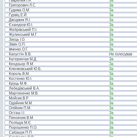
Гаврилюк І.Я.
За
Григорович Л.С.
За
Гудима О.М.
За
Гурвіц Е.Й.
За
Джоджик Я.І.
За
Єхануров Ю.І.
За
Жебрівський П.І.
За
Жулинський М.Г.
За
Заєць І.О.
За
Зімін О.П.
За
Івченко О.Г.
За
Капустін В.В.
Не голосував
Катеринчук М.Д.
За
Кендзьор Я.М.
За
Ключковський Ю.Б.
За
Король В.М.
За
Костенко Ю.І.
За
Круць М.Ф.
За
Лебедівський В.А.
За
Мартиненко М.В.
За
Мойсик В.Р.
За
Одайник М.М.
За
Олійник П.М.
За
Осташ І.І.
За
Пинзеник В.М.
За
Поліщук М.Є.
За
Порошенко П.О.
За
Сабашук П.П.
За