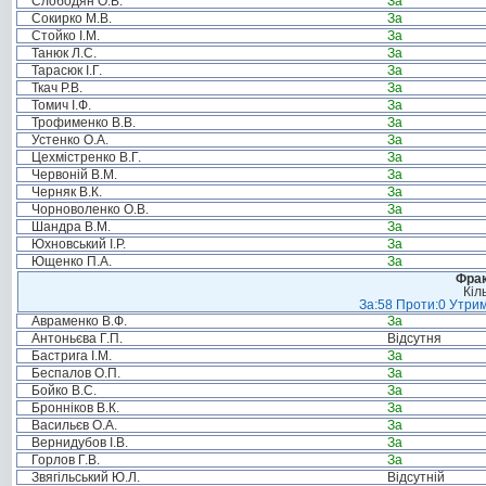
Слободян О.В.
За
Сокирко М.В.
За
Стойко І.М.
За
Танюк Л.С.
За
Тарасюк І.Г.
За
Ткач Р.В.
За
Томич І.Ф.
За
Трофименко В.В.
За
Устенко О.А.
За
Цехмістренко В.Г.
За
Червоній В.М.
За
Черняк В.К.
За
Чорноволенко О.В.
За
Шандра В.М.
За
Юхновський І.Р.
За
Ющенко П.А.
За
Фрак
Кіл
За:58 Проти:0 Утрим
Авраменко В.Ф.
За
Антоньєва Г.П.
Відсутня
Бастрига І.М.
За
Беспалов О.П.
За
Бойко В.С.
За
Бронніков В.К.
За
Васильєв О.А.
За
Вернидубов І.В.
За
Горлов Г.В.
За
Звягільський Ю.Л.
Відсутній