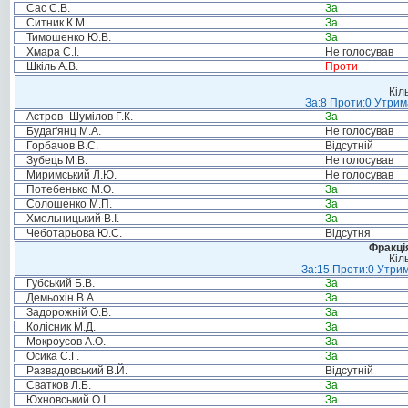
Сас С.В.
За
Ситник К.М.
За
Тимошенко Ю.В.
За
Хмара С.І.
Не голосував
Шкіль А.В.
Проти
Кіл
За:8 Проти:0 Утрим
Астров–Шумілов Г.К.
За
Будаг'янц М.А.
Не голосував
Горбачов В.С.
Відсутній
Зубець М.В.
Не голосував
Миримський Л.Ю.
Не голосував
Потебенько М.О.
За
Солошенко М.П.
За
Хмельницький В.І.
За
Чеботарьова Ю.С.
Відсутня
Фракція
Кіл
За:15 Проти:0 Утрим
Губський Б.В.
За
Демьохін В.А.
За
Задорожній О.В.
За
Колісник М.Д.
За
Мокроусов А.О.
За
Осика С.Г.
За
Развадовський В.Й.
Відсутній
Сватков Л.Б.
За
Юхновський О.І.
За