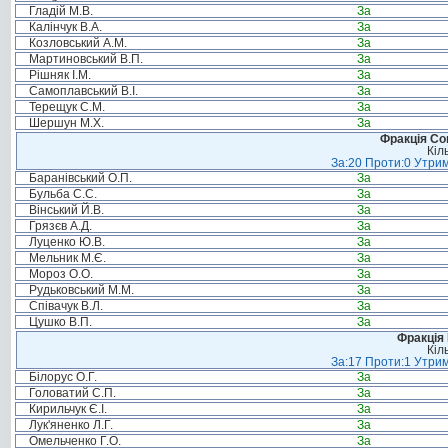
Гладій М.В.
За
Калінчук В.А.
За
Козловський А.М.
За
Мартиновський В.П.
За
Рішняк І.М.
За
Самоплавський В.І.
За
Терещук С.М.
За
Шершун М.Х.
За
Фракція Соц
Кіл
За:20 Проти:0 Утрим
Баранівський О.П.
За
Бульба С.С.
За
Вінський Й.В.
За
Грязєв А.Д.
За
Луценко Ю.В.
За
Мельник М.Є.
За
Мороз О.О.
За
Рудьковський М.М.
За
Співачук В.Л.
За
Цушко В.П.
За
Фракція
Кіл
За:17 Проти:1 Утрим
Білорус О.Г.
За
Головатий С.П.
За
Кирильчук Є.І.
За
Лук'яненко Л.Г.
За
Омельченко Г.О.
За