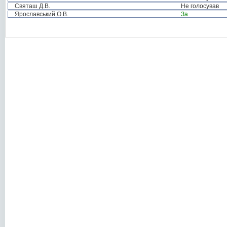
Святаш Д.В.
Не голосував
Ярославський О.В.
За