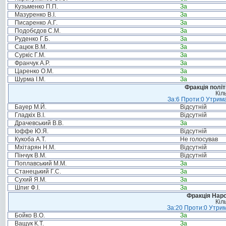
Кузьменко П.П.
За
Мазуренко В.І.
За
Писаренко А.Г.
За
Подобєдов С.М.
За
Руденко Г.Б.
За
Сацюк В.М.
За
Суркіс Г.М.
За
Франчук А.Р.
За
Царенко О.М.
За
Шурма І.М.
За
Фракція політ
Кіл
За:6 Проти:0 Утрима
Бауер М.Й.
Відсутній
Гладкіх В.І.
Відсутній
Драчевський В.В.
За
Іоффе Ю.Я.
Відсутній
Кукоба А.Т.
Не голосував
Мхітарян Н.М.
Відсутній
Пінчук В.М.
Відсутній
Поплавський М.М.
За
Станецький Г.С.
За
Сухий Я.М.
За
Шпиг Ф.І.
За
Фракція Народ
Кіл
За:20 Проти:0 Утрим
Бойко В.О.
За
Ващук К.Т.
За