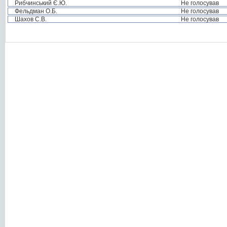
Рибчинський Є.Ю.
Не голосував
Фельдман О.Б.
Не голосував
Шахов С.В.
Не голосував