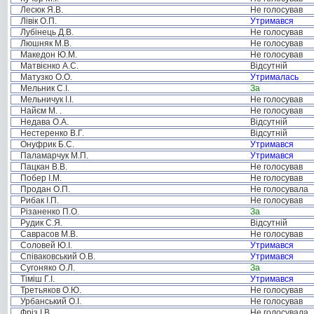
Лесюк Я.В.
Не голосував
Лівік О.П.
Утримався
Лубінець Д.В.
Не голосував
Люшняк М.В.
Не голосував
Македон Ю.М.
Не голосував
Матвієнко А.С.
Відсутній
Матузко О.О.
Утрималась
Мельник С.І.
За
Мельничук І.І.
Не голосував
Найєм М. .
Не голосував
Недава О.А.
Відсутній
Нестеренко В.Г.
Відсутній
Онуфрик Б.С.
Утримався
Паламарчук М.П.
Утримався
Пацкан В.В.
Не голосував
Побер І.М.
Не голосував
Продан О.П.
Не голосувала
Рибак І.П.
Не голосував
Різаненко П.О.
За
Рудик С.Я.
Відсутній
Саврасов М.В.
Не голосував
Соловей Ю.І.
Утримався
Співаковський О.В.
Утримався
Сугоняко О.Л.
За
Тіміш Г.І.
Утримався
Третьяков О.Ю.
Не голосував
Урбанський О.І.
Не голосував
Фріз І.В.
Не голосувала