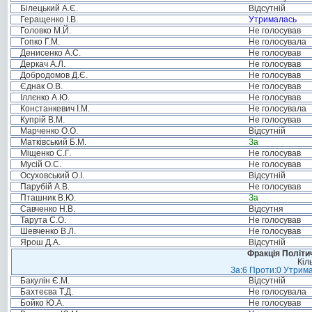
Білецький А.Є.
Відсутній
Геращенко І.В.
Утрималась
Головко М.Й.
Не голосував
Гопко Г.М.
Не голосувала
Денисенко А.С.
Не голосував
Деркач А.Л.
Не голосував
Добродомов Д.Є.
Не голосував
Єднак О.В.
Не голосував
Іллєнко А.Ю.
Не голосував
Констанкевич І.М.
Не голосувала
Купрій В.М.
Не голосував
Марченко О.О.
Відсутній
Матківський Б.М.
За
Міщенко С.Г.
Не голосував
Мусій О.С.
Не голосував
Осуховський О.І.
Відсутній
Парубій А.В.
Не голосував
Пташник В.Ю.
За
Савченко Н.В.
Відсутня
Тарута С.О.
Не голосував
Шевченко В.Л.
Не голосував
Ярош Д.А.
Відсутній
Фракція Політич
Кіл
За:6 Проти:0 Утрима
Бакулін Є.М.
Відсутній
Бахтеєва Т.Д.
Не голосувала
Бойко Ю.А.
Не голосував