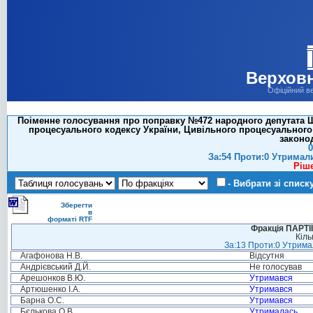
Верховн
Офіційний в
Поіменне голосування про поправку №472 народного депутата Шк
процесуального кодексу України, Цивільного процесуального 
законо
0
За:54 Проти:0 Утримал
Ріш
- Вибрати зі списк
Зберегти
в
форматі RTF
Фракція ПАРТ
Кіль
За:13 Проти:0 Утримал
Агафонова Н.В.
Відсутня
Андрієвський Д.Й.
Не голосував
Арешонков В.Ю.
Утримався
Артюшенко І.А.
Утримався
Барна О.С.
Утримався
Бєлькова О.В.
Утрималась