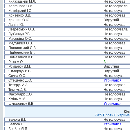
Княжицький М.Л.
Не голосував
Колганова О.В.
Не голосувала
Котвіцький І.О.
Не голосував
Кривенко В.В.
Не голосував
Кришин О.Ю.
Відсутній
Лапін І.О.
Не голосував
Ледовських О.В.
Не голосувала
Лук’янчук Р.В.
Не голосував
Масоріна О.С.
Не голосувала
Медуниця О.В.
Не голосував
Пашинський С.В.
Не голосував
Підберезняк В.І.
Не голосував
Помазанов А.В.
Не голосував
Река А.О.
За
Романюк В.М.
Відсутній
Сидорчук В.В.
Відсутній
Сочка О.О.
Не голосував
Стеценко Д.О.
Утримався
Тетерук А.А.
Не голосував
Тимчук Д.Б.
Не голосував
Фаєрмарк С.О.
Не голосував
Хміль М.М.
Не голосував
Шкварилюк В.В.
Утримався
Кіл
За:5 Проти:0 Утримал
Балога В.І.
Не голосував
Балога П.І.
Утримався
Безбах Я.Я.
Не голосував