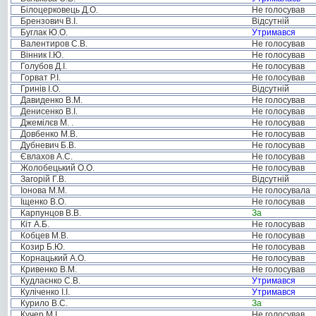
Білоцерковець Д.О.
Не голосував
Брензович В.І.
Відсутній
Буглак Ю.О.
Утримався
Валентиров С.В.
Не голосував
Вінник І.Ю.
Не голосував
Голубов Д.І.
Не голосував
Горват Р.І.
Не голосував
Гринів І.О.
Відсутній
Давиденко В.М.
Не голосував
Денисенко В.І.
Не голосував
Джемілєв М. .
Не голосував
Довбенко М.В.
Не голосував
Дубневич Б.В.
Не голосував
Євлахов А.С.
Не голосував
Жолобецький О.О.
Не голосував
Загорій Г.В.
Відсутній
Іонова М.М.
Не голосувала
Іщенко В.О.
Не голосував
Карпунцов В.В.
За
Кіт А.Б.
Не голосував
Кобцев М.В.
Не голосував
Козир Б.Ю.
Не голосував
Корнацький А.О.
Не голосував
Кривенко В.М.
Не голосував
Кудлаєнко С.В.
Утримався
Куліченко І.І.
Утримався
Курило В.С.
За
Кучер М.І.
Не голосував