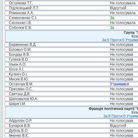
Острікова Т.Г.
Не голосувала
Підлісецький Л.Т.
Відсутній
Романова А.А.
Не голосувала
Семенченко С.І.
За
Сисоєнко І.В.
Не голосувала
Соболєв Є.В.
За
Група "
Кіл
За:0 Проти:0 Утрима
Барвіненко В.Д.
Не голосував
Біловол О.М.
Не голосував
Бондар В.В.
Не голосував
Гуляєв В.О.
Не голосував
Ільюк А.О.
Не голосував
Кіссе А.І.
Не голосував
Кулініч О.І.
Не голосував
Мисик В.Ю.
Не голосував
Остапчук В.М.
Утримався
Пресман О.С.
Не голосував
Святаш Д.В.
Не голосував
Шаповалов Ю.А.
Не голосував
Шкіря І.М.
Не голосував
Фракція політичної партії
Кіл
За:8 Проти:0 Утрим
Абдуллін О.Р.
Не голосував
Бухарєв В.В.
Відсутній
Дубіль В.О.
Не голосував
Івченко В.Є.
Не голосував