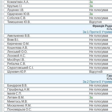
Кожем’якін А.А.
За
Крулько І.І.
За
Луценко І.В.
Не голосував
Одарченко Ю.В.
За
Соболєв С.В.
Не голосував
Тимошенко Ю.В.
Відсутня
Фракція Ради
Кіл
За:1 Проти:0 Утрима
Амельченко В.В.
Не голосував
Вовк В.І.
Не голосував
Кириченко О.М.
Не голосував
Кошелєва А.В.
Не голосувала
Ленський О.О.
Не голосував
Лозовой А.С.
Не голосував
Мосійчук І.В.
Не голосував
Рибалка С.В.
Не голосував
Скуратовський С.І.
Не голосував
Шухевич Ю.Р.
Відсутній
Гру
Кіл
За:2 Проти:0 Утрима
Бандуров В.В.
Не голосував
Гіршфельд А.М.
Не голосував
Івахів С.П.
Не голосував
Литвин В.М.
За
Микитась М.В.
Не голосував
Москаленко Я.М.
Не голосував
Пономарьов О.С.
Не голосував