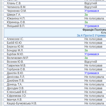
Хлань С.В.
Відсутній
Чепинога В.М.
Відсутній
Черненко О.М.
Утримався
Шверк Г.А.
За
Южаніна Н.П.
Не голосувала
Юринець О.В.
За
Яніцький В.П.
Утримався
Фракція Політи
Кіл
За:4 Проти:0 Утримал
Алексєєв І.С.
Не голосував
Бабій Ю.Ю.
Не голосував
Береза Ю.М.
Не голосував
Бондар М.Л.
За
Бурбак М.Ю.
Утримався
Величкович М.Р.
За
Вознюк Ю.В.
Відсутній
Гаврилюк М.В.
Не голосував
Горбунов О.В.
Не голосував
Данілін В.Ю.
Утримався
Денісова Л.Л.
Не голосувала
Дзюблик П.В.
Не голосував
Донець Т.А.
Не голосувала
Дроздик О.В.
Не голосував
Єленський В.Є.
Не голосував
Єфремова І.О.
Не голосувала
Іванчук А.В.
Не голосував
Кацер-Бучковська Н.В.
Не голосувала