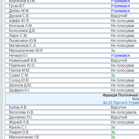
Воропаєв Ю.М.
Утримався
Гусак В.Г.
Утримався
Добкін М.М.
Утримався
Дунаєв С.В.
Відсутній
Іоффе Ю.Я.
Не голосував
Кісельов А.М.
Не голосував
Колєсніков Д.В.
Не голосував
Ларін С.М.
Не голосував
Льовочкіна Ю.В.
Не голосувала
Матвієнков С.А.
Не голосував
Мірошниченко Ю.Р.
За
Нечаєв О.І.
Утримався
Новинський В.В.
Відсутній
Павленко Ю.О.
Не голосував
Папієв М.М.
Не голосував
Сажко С.М.
За
Солод Ю.В.
Не голосував
Шпенов Д.Ю.
Не голосував
Шуфрич Н.І.
Не голосував
Фракція Політичної
Кіл
За:15 Проти:0 Утрим
Бабак А.В.
Відсутня
Веселова Н.В.
Не голосувала
Данченко О.І.
Відсутній
Журжій А.В.
Не голосував
Кіраль С.І.
За
Лаврик О.В.
За
Мірошніченко І.В.
За