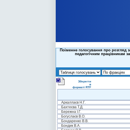
Поіменне голосування про розгляд 
педагогічним працівникам за
Зберегти
в
форматі RTF
Аркаллаєв Н.Г.
Бахтеєва Т.Д.
Бережна І.Г.
Богуслаєв В.О.
Бондаренко В.В.
Бондик В.А.