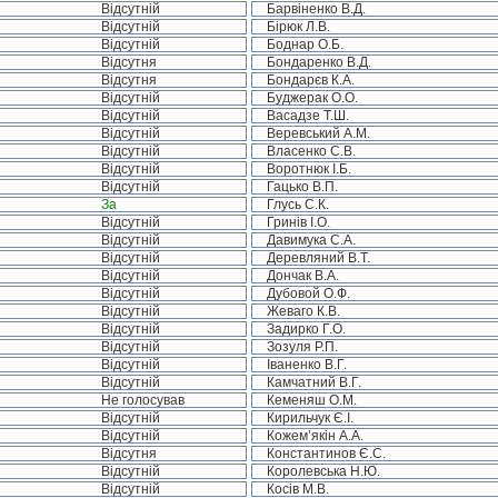
Відсутній
Барвіненко В.Д.
Відсутній
Бірюк Л.В.
Відсутній
Боднар О.Б.
Відсутня
Бондаренко В.Д.
Відсутня
Бондарєв К.А.
Відсутній
Буджерак О.О.
Відсутній
Васадзе Т.Ш.
Відсутній
Веревський А.М.
Відсутній
Власенко С.В.
Відсутній
Воротнюк І.Б.
Відсутній
Гацько В.П.
За
Глусь С.К.
Відсутній
Гринів І.О.
Відсутній
Давимука С.А.
Відсутній
Деревляний В.Т.
Відсутній
Дончак В.А.
Відсутній
Дубовой О.Ф.
Відсутній
Жеваго К.В.
Відсутній
Задирко Г.О.
Відсутній
Зозуля Р.П.
Відсутній
Іваненко В.Г.
Відсутній
Камчатний В.Г.
Не голосував
Кеменяш О.М.
Відсутній
Кирильчук Є.І.
Відсутній
Кожем’якін А.А.
Відсутня
Константинов Є.С.
Відсутній
Королевська Н.Ю.
Відсутній
Косів М.В.