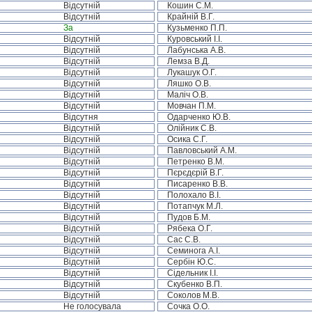
Відсутній
Кошин С.М.
Відсутній
Крайній В.Г.
За
Кузьменко П.П.
Відсутній
Куровський І.І.
Відсутній
Лабунська А.В.
Відсутній
Лемза В.Д.
Відсутній
Лукашук О.Г.
Відсутній
Ляшко О.В.
Відсутній
Маліч О.В.
Відсутній
Мовчан П.М.
Відсутня
Одарченко Ю.В.
Відсутній
Олійник С.В.
Відсутній
Осика С.Г.
Відсутній
Павловський А.М.
Відсутній
Петренко В.М.
Відсутній
Пєрєдєрій В.Г.
Відсутній
Писаренко В.В.
Відсутній
Полохало В.І.
Відсутній
Потапчук М.Л.
Відсутній
Пудов Б.М.
Відсутній
Рябека О.Г.
Відсутній
Сас С.В.
Відсутній
Семинога А.І.
Відсутній
Сербін Ю.С.
Відсутній
Сідельник І.І.
Відсутній
Скубенко В.П.
Відсутній
Соколов М.В.
Не голосувала
Сочка О.О.