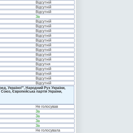
Відсутній
Відсутній
Відсутній
За
Відсутній
Відсутній
Відсутній
Відсутній
Відсутній
Відсутній
Відсутній
Відсутній
Відсутній
Відсутня
Відсутній
Відсутній
Відсутній
Відсутній
д, Україно!”, Народний Рух України,
 Союз, Європейська партія України,
Не голосував
За
За
За
За
Не голосувала