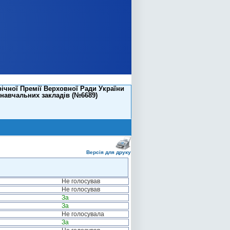
чної Премії Верховної Ради України
 навчальних закладів (№6689)
Версія для друку
Не голосував
Не голосував
За
За
Не голосувала
За