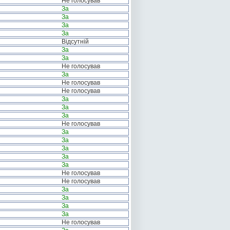
Не голосував
За
За
За
За
Відсутній
За
За
Не голосував
За
Не голосував
Не голосував
За
За
За
Не голосував
За
За
За
За
За
Не голосував
Не голосував
За
За
За
За
Не голосував