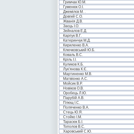
Гримчак Ю.М.
Гуменюк О.І.
Джемілєв М. .
Довгий С.О.
Жванія Д.В.
Заєць І.О.
Зейналов Е.Д.
Карпук В.Г.
Катеринчук М.Д.
Кириленко В.А.
Ключковський Ю.Б.
Коваль В.С.
Кріль І.І.
Куликов К.Б.
Лук’янова К.Є.
Мартиненко М.В.
Матвієнко А.С.
Мойсик В.Р.
Новіков О.В.
Оробець Л.Ю.
Парубій А.В.
Плющ І.С.
Поляченко В.А.
Стець Ю.Я.
Стойко І.М.
Тарасюк Б.І.
Тополов В.С.
Харовський С.Ю.