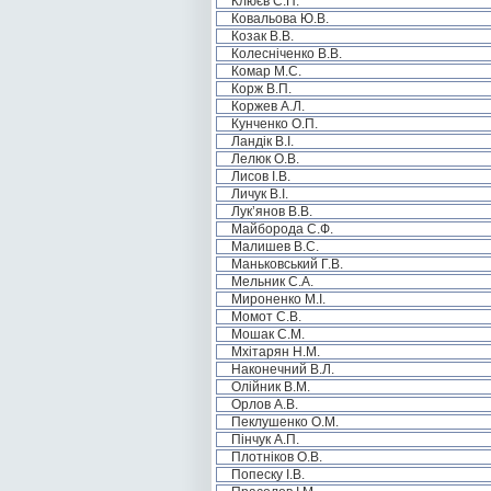
Клюєв С.П.
Ковальова Ю.В.
Козак В.В.
Колесніченко В.В.
Комар М.С.
Корж В.П.
Коржев А.Л.
Кунченко О.П.
Ландік В.І.
Лелюк О.В.
Лисов І.В.
Личук В.І.
Лук’янов В.В.
Майборода С.Ф.
Малишев В.С.
Маньковський Г.В.
Мельник С.А.
Мироненко М.І.
Момот С.В.
Мошак С.М.
Мхітарян Н.М.
Наконечний В.Л.
Олійник В.М.
Орлов А.В.
Пеклушенко О.М.
Пінчук А.П.
Плотніков О.В.
Попеску І.В.