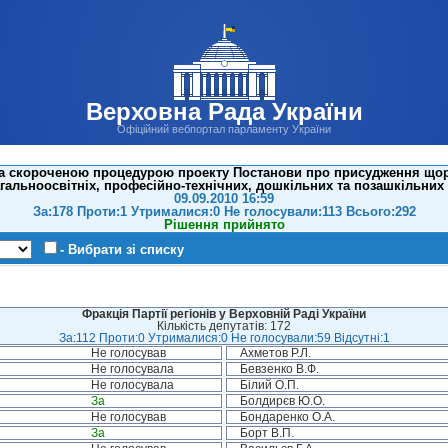
Верховна Рада України
Офіційний вебпортал парламенту України
за скороченою процедурою проекту Постанови про присудження щорі
гальноосвітніх, професійно-технічних, дошкільних та позашкільних
09.09.2010 16:59
За:178 Проти:1 Утрималися:0 Не голосували:113 Всього:292
Рішення прийнято
- Вибрати зі списку
Фракція Партії регіонів у Верховній Раді України
Кількість депутатів: 172
За:112 Проти:0 Утрималися:0 Не голосували:59 Відсутні:1
Не голосував
Ахметов Р.Л.
Не голосувала
Бевзенко В.Ф.
Не голосувала
Білий О.П.
За
Болдирєв Ю.О.
Не голосував
Бондаренко О.А.
За
Борт В.П.