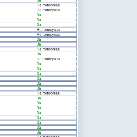
За
Не голосував
Не голосував
За
За
За
Не голосував
Не голосував
За
За
Не голосував
За
Не голосував
За
За
За
За
За
За
Не голосував
За
За
За
За
За
За
За
За