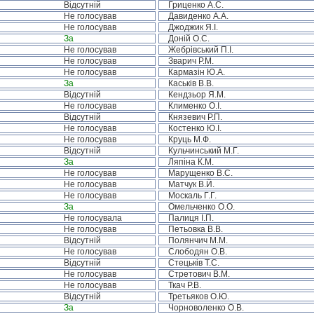
Відсутній
Гриценко А.С.
Не голосував
Давиденко А.А.
Не голосував
Джоджик Я.І.
За
Доній О.С.
Не голосував
Жебрівський П.І.
Не голосував
Зварич Р.М.
Не голосував
Кармазін Ю.А.
За
Каськів В.В.
Відсутній
Кендзьор Я.М.
Не голосував
Клименко О.І.
Відсутній
Князевич Р.П.
Не голосував
Костенко Ю.І.
Не голосував
Круць М.Ф.
Відсутній
Кульчинський М.Г.
За
Ляпіна К.М.
Не голосував
Марущенко В.С.
Не голосував
Матчук В.Й.
Не голосував
Москаль Г.Г.
За
Омельченко О.О.
Не голосувала
Палиця І.П.
Не голосував
Петьовка В.В.
Відсутній
Полянчич М.М.
Не голосував
Слободян О.В.
Відсутній
Стецьків Т.С.
Не голосував
Стретович В.М.
Не голосував
Ткач Р.В.
Відсутній
Третьяков О.Ю.
За
Чорноволенко О.В.