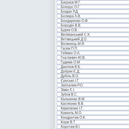
Баграєв М.Г.
Білорус О.Г.
Богдан Р.Д.
Болюра А.В.
Бондаренко О.Ф.
Бородін В.В.
Буряк О.В.
Веліжанський С.К.
Ветвицький Д.О.
Волинець М.Я.
Гасюк П.П.
Гейман О.А.
Гнаткевич Ю.В.
Гудима О.М.
Данілов В.Б.
Добряк Є.Д.
Дубіль В.О.
Єресько І.Г.
Забзалюк Р.О.
Зімін Є.І.
Зубов В.С.
Кальченко В.М.
Каплієнко В.В.
Кириленко І.Г.
Ковзель М.О.
Кондратюк О.К.
Корж В.Т.
Коротюк В.І.