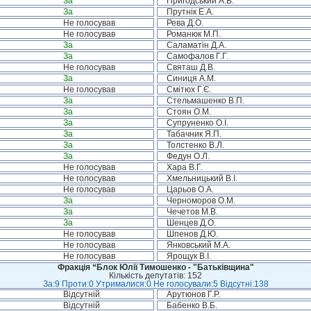
За
Пригодський А.В.
За
Прутнік Е.А.
Не голосував
Рева Д.О.
Не голосував
Романюк М.П.
За
Саламатін Д.А.
За
Самофалов Г.Г.
Не голосував
Святаш Д.В.
За
Синиця А.М.
Не голосував
Смітюх Г.Є.
За
Стельмашенко В.П.
За
Стоян О.М.
За
Супруненко О.І.
За
Табачник Я.П.
За
Толстенко В.Л.
За
Федун О.Л.
Не голосував
Хара В.Г.
Не голосував
Хмельницький В.І.
Не голосував
Царьов О.А.
За
Черноморов О.М.
За
Чечетов М.В.
За
Шенцев Д.О.
Не голосував
Шпенов Д.Ю.
Не голосував
Янковський М.А.
Не голосував
Ярощук В.І.
Фракція “Блок Юлії Тимошенко - "Батьківщина"
Кількість депутатів: 152
За:9 Проти:0 Утрималися:0 Не голосували:5 Відсутні:138
Відсутній
Арутюнов Г.Р.
Відсутній
Бабенко В.Б.