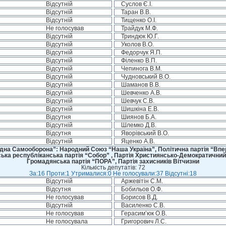
Відсутній
Суслов Є.І.
Відсутній
Таран В.В.
Відсутній
Тищенко О.І.
Не голосував
Трайдук М.Ф.
Відсутній
Триндюк Ю.Г.
Відсутній
Уколов В.О.
Відсутній
Федорчук Я.П.
Відсутній
Філенко В.П.
Відсутній
Чепинога В.М.
Відсутній
Чудновський В.О.
Відсутній
Шаманов В.В.
Відсутній
Шевченко А.В.
Відсутній
Шевчук С.В.
Відсутній
Шишкіна Е.В.
Відсутня
Шиянов Б.А.
Відсутній
Шлемко Д.В.
Відсутня
Яворівський В.О.
Відсутній
Яценко А.В.
дна Самооборона”: Народний Союз “Наша Україна”, Політична партія “Впере
ська республіканська партія “Собор” , Партія Християнсько-Демократичний
Громадянська партія “ПОРА”, Партія захисників Вітчизни
Кількість депутатів: 72
За:16 Проти:1 Утрималися:0 Не голосували:37 Відсутні:18
Відсутній
Аржевітін С.М.
Відсутня
Бобильов О.Ф.
Не голосував
Борисов В.Д.
Відсутній
Василенко С.В.
Не голосував
Герасим’юк О.В.
Не голосувала
Григорович Л.С.