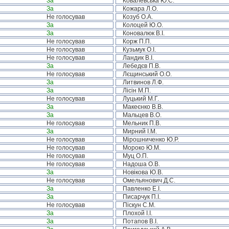
За
Ковалевська Ю.С.
За
Кожара Л.О.
Не голосував
Козуб О.А.
За
Колоцей Ю.О.
За
Коновалюк В.І.
Не голосував
Корж П.П.
Не голосував
Кузьмук О.І.
Не голосував
Ландик В.І.
За
Лебедєв П.В.
Не голосував
Лєщинський О.О.
За
Литвинов Л.Ф.
За
Лісін М.П.
Не голосував
Луцький М.Г.
За
Макеєнко В.В.
За
Мальцев В.О.
Не голосував
Мельник П.В.
За
Мирний І.М.
Не голосував
Мірошниченко Ю.Р.
Не голосував
Мороко Ю.М.
Не голосував
Муц О.П.
Не голосував
Надоша О.В.
За
Новікова Ю.В.
Не голосував
Омельянович Д.С.
За
Павленко Е.І.
За
Писарчук П.І.
Не голосував
Піскун С.М.
За
Плохой І.І.
За
Потапов В.І.