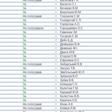
Не голосував
Васильєв Г.А.
За
Васютін С.І.
За
Вечерко В.М.
За
Воропаєв Ю.М.
Не голосував
Глазунов С.М.
За
Головатий С.П.
За
Горбатюк А.О.
Не голосувала
Горошкевич О.С.
За
Гуменюк І.М.
За
Гусаров С.М.
За
Дейч Б.Д.
За
Демішкан В.Ф.
За
Демянко М.І.
За
Джига М.В.
За
Єгоров О.М.
За
Єфремов О.С.
Не голосував
Забарський В.В.
За
Засуха Т.В.
Не голосував
Звягільський Ю.Л.
За
Зубанов В.О.
За
Зубик В.В.
За
Ілляшов Г.О.
За
Калетнік Г.М.
За
Каракай Ю.В.
За
Келестин В.В.
За
Киричок О.Е.
Не голосував
Кінах А.К.
Не голосував
Клімов Л.М.