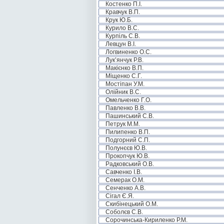
Костенко П.І.
Кравчук В.П.
Крук Ю.Б.
Курило В.С.
Курпіль С.В.
Левцун В.І.
Логвиненко О.С.
Лук’янчук Р.В.
Макієнко В.П.
Міщенко С.Г.
Мостіпан У.М.
Олійник В.С.
Омельченко Г.О.
Павленко В.В.
Пашинський С.В.
Петрук М.М.
Пилипенко В.П.
Подгорний С.П.
Полунєєв Ю.В.
Прокопчук Ю.В.
Радковський О.В.
Савченко І.В.
Семерак О.М.
Сенченко А.В.
Сігал Є.Я.
Скибінецький О.М.
Соболєв С.В.
Сорочинська-Кириленко Р.М.