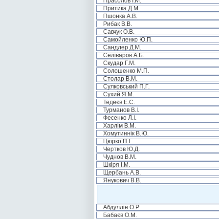
Прасолов І.М.
Притика Д.М.
Пшонка А.В.
Рибак В.В.
Савчук О.В.
Самойленко Ю.П.
Сандлер Д.М.
Селіваров А.Б.
Скудар Г.М.
Солошенко М.П.
Столар В.М.
Сулковський П.Г.
Сухий Я.М.
Тедеєв Е.С.
Турманов В.І.
Фесенко Л.І.
Харлім В.М.
Хомутиннік В.Ю.
Цюрко П.І.
Чертков Ю.Д.
Чуднов В.М.
Шкіря І.М.
Щербань А.В.
Янукович В.В.
Абдуллін О.Р.
Бабаєв О.М.