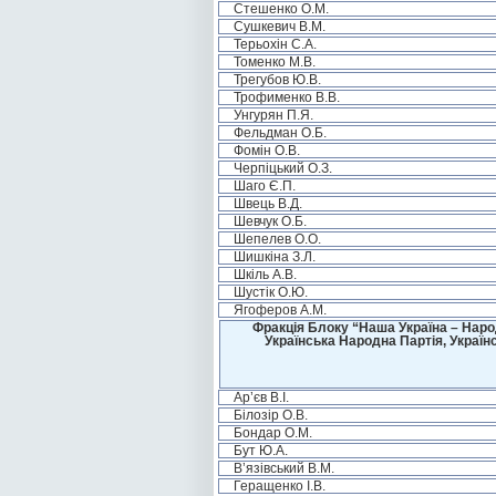
Стешенко О.М.
Сушкевич В.М.
Терьохін С.А.
Томенко М.В.
Трегубов Ю.В.
Трофименко В.В.
Унгурян П.Я.
Фельдман О.Б.
Фомін О.В.
Черпіцький О.З.
Шаго Є.П.
Швець В.Д.
Шевчук О.Б.
Шепелев О.О.
Шишкіна З.Л.
Шкіль А.В.
Шустік О.Ю.
Ягоферов А.М.
Фракція Блоку “Наша Україна – Наро
Українська Народна Партія, Україн
Ар’єв В.І.
Білозір О.В.
Бондар О.М.
Бут Ю.А.
В’язівський В.М.
Геращенко І.В.