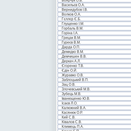
Боярчук О.В.
Васильєв О.А.
Вернидубов І.В.
Волков О.А.
Гєллєр Є.Б.
Глущенко І.М.
Горбаль В.М.
Горіна І.А.
Грицак В.М.
Гуреєв В.М.
Дарда О.П.
Демидко В.М.
Демчишен В.В.
Деркач А.Л.
Єгоренко Т.В.
Єдін О.Й.
Журавко О.В.
Заблоцький В.П.
Зац О.В.
Злочевський М.В.
Зубець М.В.
Іванющенко Ю.В.
Ісаєв Л.О.
Калюжний В.А.
Касянюк О.Р.
Кий С.В.
Ківалов С.В.
Климець П.А.