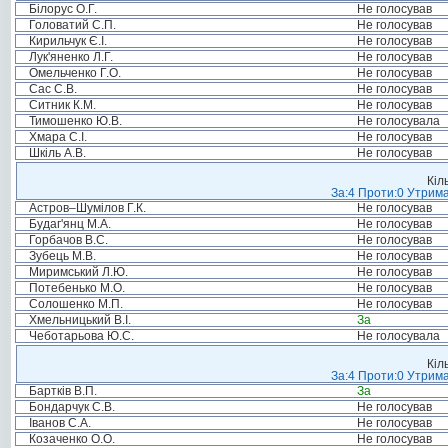
Білорус О.Г.
Не голосував
Головатий С.П.
Не голосував
Кирильчук Є.І.
Не голосував
Лук'яненко Л.Г.
Не голосував
Омельченко Г.О.
Не голосував
Сас С.В.
Не голосував
Ситник К.М.
Не голосував
Тимошенко Ю.В.
Не голосувала
Хмара С.І.
Не голосував
Шкіль А.В.
Не голосував
Кіл
За:4 Проти:0 Утрима
Астров–Шумілов Г.К.
Не голосував
Будаг'янц М.А.
Не голосував
Горбачов В.С.
Не голосував
Зубець М.В.
Не голосував
Миримський Л.Ю.
Не голосував
Потебенько М.О.
Не голосував
Солошенко М.П.
Не голосував
Хмельницький В.І.
За
Чеботарьова Ю.С.
Не голосувала
Кіл
За:4 Проти:0 Утрима
Бартків В.П.
За
Бондарчук С.В.
Не голосував
Іванов С.А.
Не голосував
Козаченко О.О.
Не голосував