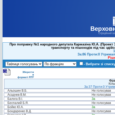
Верховн
Офіційний в
Про поправку №1 народного депутата Кармазіна Ю.А. (Проект 
транспорту та пішоходів під час здійс
1
За:86 Проти:0 Утримал
Ріш
- Вибрати зі списк
Зберегти
в
форматі RTF
Фра
Кіль
За:37 Проти:0 Утрима
Альошин В.Б.
Не голосував
Асадчев В.М.
Не голосував
Балога В.І.
За
Беспалий Б.Я.
Не голосував
Бойко Ю.А.
За
Бондаренко В.Д.
Не голосував