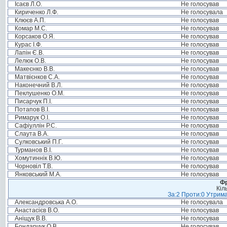
Ісаєв Л.О.
Не голосував
Кириченко Л.Ф.
Не голосувала
Клюєв А.П.
Не голосував
Комар М.С.
Не голосував
Корсаков О.Я.
Не голосував
Курас І.Ф.
Не голосував
Лапін Є.В.
Не голосував
Лелюк О.В.
Не голосував
Макеєнко В.В.
Не голосував
Матвієнков С.А.
Не голосував
Наконечний В.Л.
Не голосував
Пеклушенко О.М.
Не голосував
Писарчук П.І.
Не голосував
Потапов В.І.
Не голосував
Римарук О.І.
Не голосував
Сафіуллін Р.С.
Не голосував
Слаута В.А.
Не голосував
Сулковський П.Г.
Не голосував
Турманов В.І.
Не голосував
Хомутиннік В.Ю.
Не голосував
Чорновіл Т.В.
Не голосував
Янковський М.А.
Не голосував
Фр
Кіл
За:2 Проти:0 Утрима
Александровська А.О.
Не голосувала
Анастасієв В.О.
Не голосував
Аніщук В.В.
Не голосував
Бондарчук О.В.
Не голосував