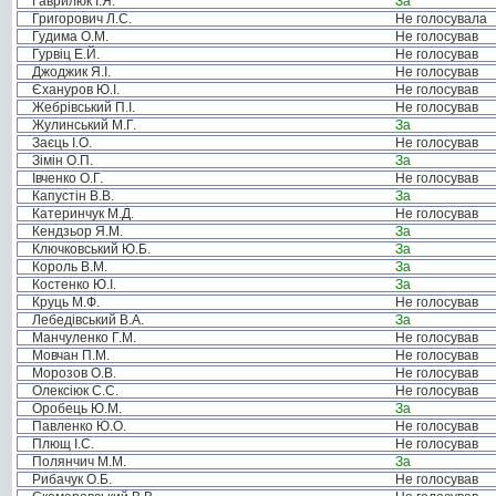
Гаврилюк І.Я.
За
Григорович Л.С.
Не голосувала
Гудима О.М.
Не голосував
Гурвіц Е.Й.
Не голосував
Джоджик Я.І.
Не голосував
Єхануров Ю.І.
Не голосував
Жебрівський П.І.
Не голосував
Жулинський М.Г.
За
Заєць І.О.
Не голосував
Зімін О.П.
За
Івченко О.Г.
Не голосував
Капустін В.В.
За
Катеринчук М.Д.
Не голосував
Кендзьор Я.М.
За
Ключковський Ю.Б.
За
Король В.М.
За
Костенко Ю.І.
За
Круць М.Ф.
Не голосував
Лебедівський В.А.
За
Манчуленко Г.М.
Не голосував
Мовчан П.М.
Не голосував
Морозов О.В.
Не голосував
Олексіюк С.С.
Не голосував
Оробець Ю.М.
За
Павленко Ю.О.
Не голосував
Плющ І.С.
Не голосував
Полянчич М.М.
За
Рибачук О.Б.
Не голосував