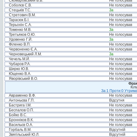
Скомаровський В.В.
Не голосував
Соболєв С.В.
Не голосував
Стецьків Т.С.
За
Стретович В.М.
Не голосував
Тарасюк Б.І.
Не голосував
Терьохін С.А.
Не голосував
Томенко М.В.
За
Третьяков О.Ю.
Не голосував
Удовенко Г.Й.
За
Філенко В.П.
Не голосував
Червоненко Є.А.
Не голосував
Черновецький Л.М.
За
Чечель М.Й.
Не голосував
Чубаров Р.А.
Не голосував
Ширко Ю.В.
Не голосував
Ющенко В.А.
Не голосував
Яворівський В.О.
Не голосував
Фрак
Кіл
За:1 Проти:0 Утрима
Авраменко В.Ф.
Не голосував
Антоньєва Г.П.
Відсутня
Бастрига І.М.
Не голосував
Беспалов О.П.
Не голосував
Бойко В.С.
Не голосував
Бронніков В.К.
Не голосував
Васильєв О.А.
Не голосував
Горбаль В.М.
Відсутній
Звягільський Ю.Л.
Відсутній