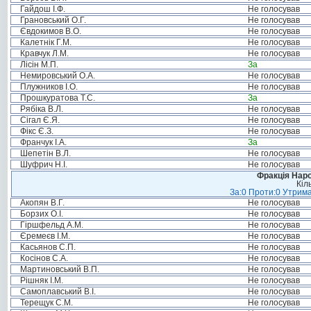
Гайдош І.Ф.
Не голосував
Грановський О.Г.
Не голосував
Євдокимов В.О.
Не голосував
Калетнік Г.М.
Не голосував
Кравчук Л.М.
Не голосував
Лісін М.П.
За
Немировський О.А.
Не голосував
Плужников І.О.
Не голосував
Прошкуратова Т.С.
За
Рябіка В.Л.
Не голосував
Сігал Є.Я.
Не голосував
Фікс Є.З.
Не голосував
Франчук І.А.
За
Шепетін В.Л.
Не голосував
Шуфрич Н.І.
Не голосував
Фракція Народ
Кіл
За:0 Проти:0 Утрима
Акопян В.Г.
Не голосував
Борзих О.І.
Не голосував
Гіршфельд А.М.
Не голосував
Єремеєв І.М.
Не голосував
Касьянов С.П.
Не голосував
Косінов С.А.
Не голосував
Мартиновський В.П.
Не голосував
Рішняк І.М.
Не голосував
Самоплавський В.І.
Не голосував
Терещук С.М.
Не голосував