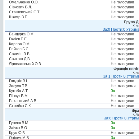
Омельченко О.О.
Не голосував
Сівкович В.Л.
Не голосував
Сташевський С.Т.
Не голосував
Шкляр В.Б.
Не голосував
Група Д
Кіл
За:0 Проти:0 Утрима
Бандурка О.М.
Не голосував
Галієв Е.Е.
Не голосував
Карпов О.М.
Не голосував
Райков Б.С.
Не голосував
Салигін В.В.
Не голосував
Святаш Д.В.
Не голосував
Ярославський О.В.
Не голосував
Фракція політ
Кіл
За:1 Проти:0 Утрима
Гладкіх В.І.
Не голосував
Засуха Т.В.
Не голосувала
Кукоба А.Т.
За
Пінчук В.М.
Не голосував
Раханський А.В.
Не голосував
Стребко С.К.
Не голосував
Фра
Кіл
За:6 Проти:0 Утрим
Гуреєв В.М.
За
Заічко В.О.
За
Крук Ю.Б.
Не голосував
Оніщук М.В.
За