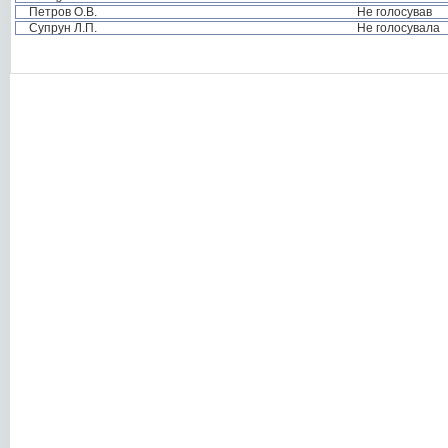
Петров О.В.
Не голосував
Супрун Л.П.
Не голосувала