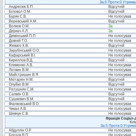
За:6 Проти:0 Утримал
Андресюк Б.П.
Відсутній
Біловол О.М.
Відсутній
Буряк С.В.
Не голосував
Веревський А.М.
Відсутній
Волков О.М.
За
Деркач А.Л.
За
Димінський П.П.
Не голосував
Довгий Т.О.
Не голосував
Жеваго К.В.
Відсутній
Зарубінський О.О.
Не голосував
Кафарський В.І.
Не голосував
Кириллов В.Д.
Відсутній
Клименко А.В.
Не голосував
Литвин В.М.
Не голосував
Майстришин В.Я.
Не голосував
Мхітарян Н.М.
Відсутній
Олуйко В.М.
Відсутній
Ратушняк С.М.
Не голосував
Салмін О.В.
Відсутній
Сушкевич В.М.
Відсутній
Фіалковський В.О.
Не голосував
Чикал А.В.
Не голосував
Шевчук С.В.
Не голосував
Фракція Соціал-д
Кіл
За:5 Проти:0 Утрима
Абдуллін О.Р.
Не голосував
Борзов В.П.
Не голосував