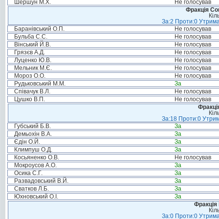
Шершун М.Х.
Не голосував
Фракція Соц
Кіл
За:2 Проти:0 Утрима
Баранівський О.П.
Не голосував
Бульба С.С.
Не голосував
Вінський Й.В.
Не голосував
Грязєв А.Д.
Не голосував
Луценко Ю.В.
Не голосував
Мельник М.Є.
Не голосував
Мороз О.О.
Не голосував
Рудьковський М.М.
За
Співачук В.Л.
Не голосував
Цушко В.П.
Не голосував
Фракція
Кіл
За:18 Проти:0 Утрим
Губський Б.В.
За
Демьохін В.А.
За
Єдін О.Й.
За
Климпуш О.Д.
За
Косьяненко О.В.
Не голосував
Мокроусов А.О.
За
Осика С.Г.
За
Развадовський В.Й.
За
Сватков Л.Б.
За
Юхновський О.І.
За
Фракція
Кіл
За:0 Проти:0 Утрима