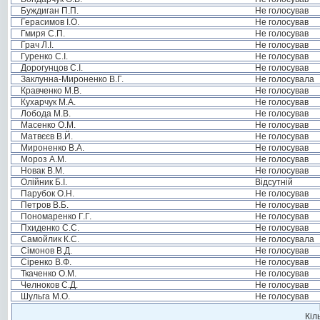
Буждиган П.П.
Не голосував
Герасимов І.О.
Не голосував
Гмиря С.П.
Не голосував
Грач Л.І.
Не голосував
Гуренко С.І.
Не голосував
Дорогунцов С.І.
Не голосував
Заклунна-Мироненко В.Г.
Не голосувала
Кравченко М.В.
Не голосував
Кухарчук М.А.
Не голосував
Лобода М.В.
Не голосував
Масенко О.М.
Не голосував
Матвєєв В.Й.
Не голосував
Мироненко В.А.
Не голосував
Мороз А.М.
Не голосував
Новак В.М.
Не голосував
Олійник Б.І.
Відсутній
Парубок О.Н.
Не голосував
Петров В.Б.
Не голосував
Пономаренко Г.Г.
Не голосував
Пхиденко С.С.
Не голосував
Самойлик К.С.
Не голосувала
Сімонов В.Д.
Не голосував
Сіренко В.Ф.
Не голосував
Ткаченко О.М.
Не голосував
Челноков С.Д.
Не голосував
Шульга М.О.
Не голосував
Кіл