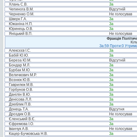
Хлань С.В.
За
Чепинога В.М.
Відсутній
Черненко О.М.
Не голосував
Шверк Г.А.
За
Южаніна Н.П.
За
Юринець О.В.
За
Яніцький В.П.
Не голосував
Фракція Політи
Кіл
За:59 Проти:0 Утрима
Алексєєв І.С.
За
Бабій Ю.Ю.
За
Береза Ю.М.
Відсутній
Бондар М.Л.
За
Бурбак М.Ю.
За
Величкович М.Р.
За
Вознюк Ю.В.
За
Гаврилюк М.В.
За
Горбунов О.В.
За
Данілін В.Ю.
За
Денісова Л.Л.
За
Дзюблик П.В.
За
Донець Т.А.
Відсутня
Дроздик О.В.
Не голосував
Єленський В.Є.
За
Єфремова І.О.
За
Іванчук А.В.
Не голосував
Кацер-Бучковська Н.В.
За