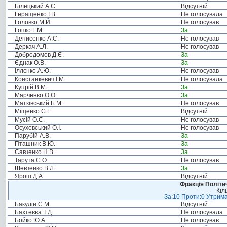
Білецький А.Є.
Відсутній
Геращенко І.В.
Не голосувала
Головко М.Й.
Не голосував
Гопко Г.М.
За
Денисенко А.С.
Не голосував
Деркач А.Л.
Не голосував
Добродомов Д.Є.
За
Єднак О.В.
За
Іллєнко А.Ю.
Не голосував
Констанкевич І.М.
Не голосувала
Купрій В.М.
За
Марченко О.О.
За
Матківський Б.М.
Не голосував
Міщенко С.Г.
Відсутній
Мусій О.С.
Не голосував
Осуховський О.І.
Не голосував
Парубій А.В.
За
Пташник В.Ю.
За
Савченко Н.В.
За
Тарута С.О.
Не голосував
Шевченко В.Л.
За
Ярош Д.А.
Відсутній
Фракція Політич
Кіл
За:10 Проти:0 Утрима
Бакулін Є.М.
Відсутній
Бахтеєва Т.Д.
Не голосувала
Бойко Ю.А.
Не голосував