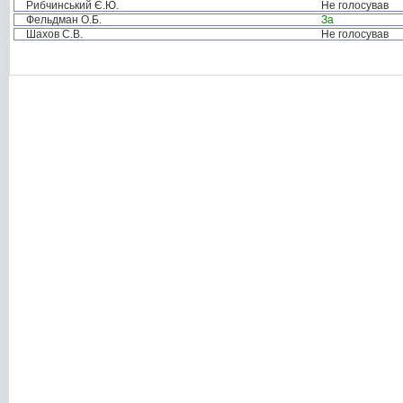
Рибчинський Є.Ю.
Не голосував
Фельдман О.Б.
За
Шахов С.В.
Не голосував