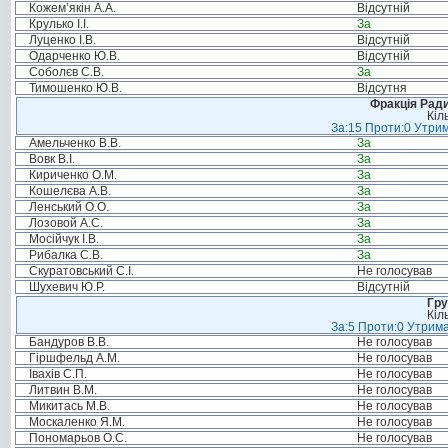
Кожем’якін А.А.
Відсутній
Крулько І.І.
За
Луценко І.В.
Відсутній
Одарченко Ю.В.
Відсутній
Соболєв С.В.
За
Тимошенко Ю.В.
Відсутня
Фракція Ради
Кіл
За:15 Проти:0 Утрим
Амельченко В.В.
За
Вовк В.І.
За
Кириченко О.М.
За
Кошелєва А.В.
За
Ленський О.О.
За
Лозовой А.С.
За
Мосійчук І.В.
За
Рибалка С.В.
За
Скуратовський С.І.
Не голосував
Шухевич Ю.Р.
Відсутній
Гру
Кіл
За:5 Проти:0 Утрима
Бандуров В.В.
Не голосував
Гіршфельд А.М.
Не голосував
Івахів С.П.
Не голосував
Литвин В.М.
Не голосував
Микитась М.В.
Не голосував
Москаленко Я.М.
Не голосував
Пономарьов О.С.
Не голосував