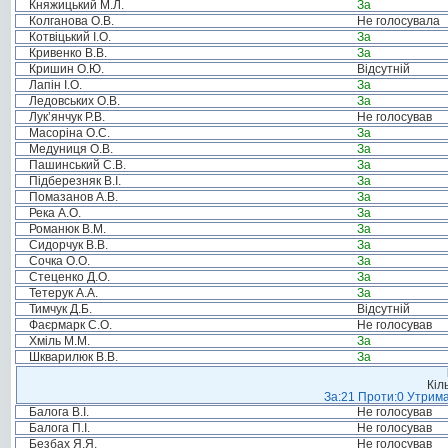
Княжицький М.Л.
За
Колганова О.В.
Не голосувала
Котвіцький І.О.
За
Кривенко В.В.
За
Кришин О.Ю.
Відсутній
Лапін І.О.
За
Ледовських О.В.
За
Лук’янчук Р.В.
Не голосував
Масоріна О.С.
За
Медуниця О.В.
За
Пашинський С.В.
За
Підберезняк В.І.
За
Помазанов А.В.
За
Река А.О.
За
Романюк В.М.
За
Сидорчук В.В.
За
Сочка О.О.
За
Стеценко Д.О.
За
Тетерук А.А.
За
Тимчук Д.Б.
Відсутній
Фаєрмарк С.О.
Не голосував
Хміль М.М.
За
Шкварилюк В.В.
За
Кіл
За:21 Проти:0 Утрима
Балога В.І.
Не голосував
Балога П.І.
Не голосував
Безбах Я.Я.
Не голосував