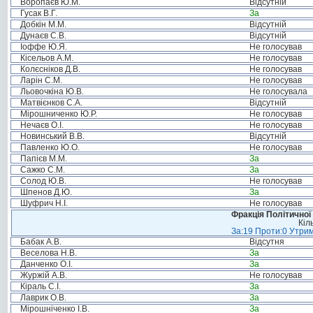
Воропаєв Ю.М.
Відсутній
Гусак В.Г.
За
Добкін М.М.
Відсутній
Дунаєв С.В.
Відсутній
Іоффе Ю.Я.
Не голосував
Кісельов А.М.
Не голосував
Колєсніков Д.В.
Не голосував
Ларін С.М.
Не голосував
Льовочкіна Ю.В.
Не голосувала
Матвієнков С.А.
Відсутній
Мірошниченко Ю.Р.
Не голосував
Нечаєв О.І.
Не голосував
Новинський В.В.
Відсутній
Павленко Ю.О.
Не голосував
Папієв М.М.
За
Сажко С.М.
За
Солод Ю.В.
Не голосував
Шпенов Д.Ю.
За
Шуфрич Н.І.
Не голосував
Фракція Політичної
Кіл
За:19 Проти:0 Утрим
Бабак А.В.
Відсутня
Веселова Н.В.
За
Данченко О.І.
За
Журжій А.В.
Не голосував
Кіраль С.І.
За
Лаврик О.В.
За
Мірошніченко І.В.
За