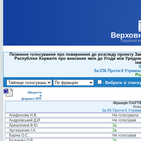
Верховн
Офіційний в
Поіменне голосування про повернення до розгляду проекту За
Республіки Хорватія про внесення змін до Угоди між Урядом
ін
0
За:236 Проти:0 Утрима
Рі
- Вибрати зі списк
Зберегти
в
форматі RTF
Фракція ПАРТ
Кіль
За:95 Проти:0 Утрима
Агафонова Н.В.
Не голосувала
Андрієвський Д.Й.
Не голосував
Арешонков В.Ю.
За
Артюшенко І.А.
За
Барна О.С.
Не голосував
Бєлькова О.В.
За