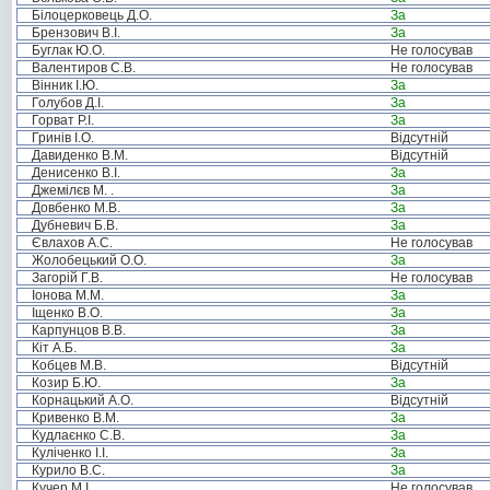
Білоцерковець Д.О.
За
Брензович В.І.
За
Буглак Ю.О.
Не голосував
Валентиров С.В.
Не голосував
Вінник І.Ю.
За
Голубов Д.І.
За
Горват Р.І.
За
Гринів І.О.
Відсутній
Давиденко В.М.
Відсутній
Денисенко В.І.
За
Джемілєв М. .
За
Довбенко М.В.
За
Дубневич Б.В.
За
Євлахов А.С.
Не голосував
Жолобецький О.О.
За
Загорій Г.В.
Не голосував
Іонова М.М.
За
Іщенко В.О.
За
Карпунцов В.В.
За
Кіт А.Б.
За
Кобцев М.В.
Відсутній
Козир Б.Ю.
За
Корнацький А.О.
Відсутній
Кривенко В.М.
За
Кудлаєнко С.В.
За
Куліченко І.І.
За
Курило В.С.
За
Кучер М.І.
Не голосував