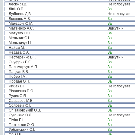
Лесюк Я.В.
Не голосував
Лівік О.П.
За
Лубінець Д.В.
Не голосував
Люшняк М.В.
За
Македон Ю.М.
За
Матвієнко А.С.
Відсутній
Матузко О.О.
За
Мельник С.І.
За
Мельничук І.І.
За
Найєм М. .
За
Недава О.А.
За
Нестеренко В.Г.
Відсутній
Онуфрик Б.С.
За
Паламарчук М.П.
За
Пацкан В.В.
За
Побер І.М.
За
Продан О.П.
За
Рибак І.П.
Не голосував
Різаненко П.О.
За
Рудик С.Я.
За
Саврасов М.В.
За
Соловей Ю.І.
За
Співаковський О.В.
За
Сугоняко О.Л.
Не голосував
Тіміш Г.І.
За
Третьяков О.Ю.
За
Урбанський О.І.
За
Фріз І.В.
За