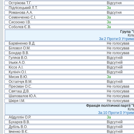
Острікова Т.Г.
Відсутня
Підлісецький Л.Т.
За
Романова А.А.
Відсутня
Семенченко С.І.
За
Сисоєнко І.В.
За
Соболєв Є.В.
За
Група "
Кіл
За:2 Проти:0 Утрима
Барвіненко В.Д.
Не голосував
Біловол О.М.
Не голосував
Бондар В.В.
Не голосував
Гуляєв В.О.
Відсутній
Ільюк А.О.
Відсутній
Кіссе А.І.
Відсутній
Кулініч О.І.
Відсутній
Мисик В.Ю.
За
Остапчук В.М.
Відсутній
Пресман О.С.
Не голосував
Святаш Д.В.
Не голосував
Шаповалов Ю.А.
Не голосував
Шкіря І.М.
Не голосував
Фракція політичної партії
Кіл
За:10 Проти:0 Утрима
Абдуллін О.Р.
За
Бухарєв В.В.
Відсутній
Дубіль В.О.
Відсутній
Івченко В.Є.
Відсутній