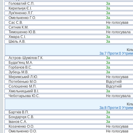
Головатий С.П.
За
Кирильчук Є.І.
За
Лук'яненко Л.Г.
За
Омельченко Г.О.
За
Сас С.В.
Не голосував
Ситник К.М.
За
Тимошенко Ю.В.
Не голосувала
Хмара С.І.
За
Шкіль А.В.
За
Кіл
За:7 Проти:0 Утрим
Астров–Шумілов Г.К.
За
Будаг'янц М.А.
За
Горбачов В.С.
За
Зубець М.В.
За
Миримський Л.Ю.
Не голосував
Потебенько М.О.
Відсутній
Солошенко М.П.
Відсутній
Хмельницький В.І.
За
Чеботарьова Ю.С.
Не голосувала
Кіл
За:8 Проти:0 Утрим
Бартків В.П.
За
Бондарчук С.В.
За
Іванов С.А.
За
Козаченко О.О.
Не голосував
Омельченко О.О.
Не голосував