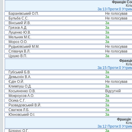
Фракція Соц
Кіл
За:13 Проти:0 Утрим
Баранівський О.П.
Не голосував
Бульба С.С.
Не голосував
Вінський Й.В.
За
Грязєв А.Д.
За
Луценко Ю.В.
За
Мельник М.Є.
За
Мороз О.О.
За
Рудьковський М.М.
Не голосував
Співачук В.Л.
Не голосував
Цушко В.П.
За
Фракція
Кіл
За:15 Проти:0 Утрим
Губський Б.В.
За
Демьохін В.А.
За
Єдін О.Й.
Не голосував
Климпуш О.Д.
За
Косьяненко О.В.
Відсутній
Мокроусов А.О.
За
Осика С.Г.
За
Развадовський В.Й.
За
Сватков Л.Б.
За
Юхновський О.І.
За
Фракція
Кіл
За:12 Проти:0 Утрим
Білорус О.Г.
За