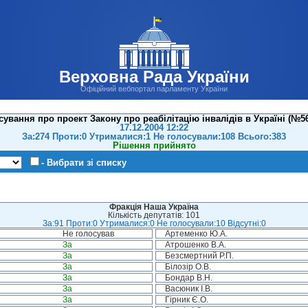
Верховна Рада України
Офіційний вебпортал парламенту України
ування про проект Закону про реабілітацію інвалідів в Україні (№56
17.12.2004 12:22
За:274 Проти:0 Утрималися:1 Не голосували:108 Всього:383
Рішення прийнято
- Вибрати зі списку
Фракція Наша Україна
Кількість депутатів: 101
За:91 Проти:0 Утрималися:0 Не голосували:10 Відсутні:0
Не голосував
Артеменко Ю.А.
За
Атрошенко В.А.
За
Безсмертний Р.П.
За
Білозір О.В.
За
Бондар В.Н.
За
Васюник І.В.
За
Гірник Є.О.