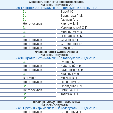
Фракція Соціалістичної партії України
Кількість депутатів: 20
За:12 Проти:0 Утрималися:0 Не голосували:8 Відсутні:0
За
Бокий І.С.
За
Вернигора Л.М.
За
Гармаш Г.Ф.
Не голосував
Карнаух М.В.
За
Малиновський О.П.
За
Мельничук М.В.
За
Ніколаєнко С.М.
Не голосував
Семенюк В.П.
Не голосував
Сподаренко І.В.
Не голосував
Шибко В.Я.
Фракція партії Єдина Україна
Кількість депутатів: 19
За:10 Проти:0 Утрималися:0 Не голосували:8 Відсутні:1
За
Гуров В.М.
Не голосував
Дубицький В.В.
Не голосував
Задорожній О.В.
За
Колісник М.Д.
Відсутній
Мовчан В.П.
Не голосував
Нечипорук В.П.
За
Правденко С.М.
Не голосував
Ременюк О.І.
За
Толочко П.П.
За
Фракція Блоку Юлії Тимошенко
Кількість депутатів: 19
За:9 Проти:0 Утрималися:0 Не голосували:10 Відсутні:0
Не голосував
Волинець М.Я.