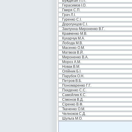
Буждиган П.П.
Герасимов І.О.
Гмиря С.П.
Грач Л.І.
Гуренко С.І.
Дорогунцов С.І.
Заклунна-Мироненко В.Г.
Кравченко М.В.
Кухарчук М.А.
Лобода М.В.
Масенко О.М.
Матвєєв В.Й.
Мироненко В.А.
Мороз А.М.
Новак В.М.
Олійник Б.І.
Парубок О.Н.
Петров В.Б.
Пономаренко Г.Г.
Пхиденко С.С.
Самойлик К.С.
Сімонов В.Д.
Сіренко В.Ф.
Ткаченко О.М.
Челноков С.Д.
Шульга М.О.