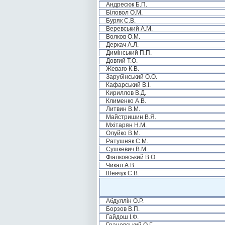
Андресюк Б.П.
Біловол О.М.
Буряк С.В.
Веревський А.М.
Волков О.М.
Деркач А.Л.
Димінський П.П.
Довгий Т.О.
Жеваго К.В.
Зарубінський О.О.
Кафарський В.І.
Кириллов В.Д.
Клименко А.В.
Литвин В.М.
Майстришин В.Я.
Мхітарян Н.М.
Олуйко В.М.
Ратушняк С.М.
Сушкевич В.М.
Фіалковський В.О.
Чикал А.В.
Шевчук С.В.
Абдуллін О.Р.
Борзов В.П.
Гайдош І.Ф.