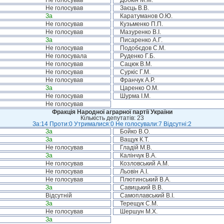
Не голосував
Добкін М.М.
Не голосував
Заєць В.В.
За
Каратуманов О.Ю.
Не голосував
Кузьменко П.П.
Не голосував
Мазуренко В.І.
За
Писаренко А.Г.
Не голосував
Подобєдов С.М.
Не голосувала
Руденко Г.Б.
Не голосував
Сацюк В.М.
Не голосував
Суркіс Г.М.
Не голосував
Франчук А.Р.
За
Царенко О.М.
Не голосував
Шурма І.М.
Не голосував
Фракція Народної аграрної партії України
Кількість депутатів: 23
За:14 Проти:0 Утрималися:0 Не голосували:7 Відсутні:2
За
Бойко В.О.
За
Ващук К.Т.
Не голосував
Гладій М.В.
За
Калінчук В.А.
Не голосував
Козловський А.М.
Не голосував
Льовін А.І.
Не голосував
Плютинський В.А.
За
Савицький В.В.
Відсутній
Самоплавський В.І.
За
Терещук С.М.
Не голосував
Шершун М.Х.
За