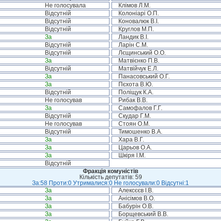
Не голосувала
Клімов Л.М.
Відсутній
Колоніарі О.П.
Відсутній
Коновалюк В.І.
Відсутній
Круглов М.П.
За
Ландик В.І.
Відсутній
Ларін С.М.
Відсутній
Лєщинський О.О.
За
Матвієнко П.В.
Відсутній
Матвійчук Е.Л.
За
Панасовський О.Г.
За
Пєхота В.Ю.
Відсутній
Поліщук К.А.
Не голосував
Рибак В.В.
За
Самофалов Г.Г.
Відсутній
Скудар Г.М.
Не голосував
Стоян О.М.
Відсутній
Тимошенко В.А.
За
Хара В.Г.
За
Царьов О.А.
За
Шкіря І.М.
Відсутній
Фракція комуністів
Кількість депутатів: 59
За:58 Проти:0 Утрималися:0 Не голосували:0 Відсутні:1
За
Алексєєв І.В.
За
Анісімов В.О.
За
Бабурін О.В.
За
Борщевський В.В.