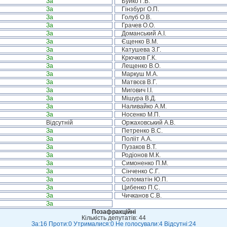
За
Буйко Г.В.
За
Гінзбург О.П.
За
Голуб О.В.
За
Грачев О.О.
За
Доманський А.І.
За
Єщенко В.М.
За
Катушева З.Г.
За
Крючков Г.К.
За
Лещенко В.О.
За
Маркуш М.А.
За
Матвєєв В.Г.
За
Мигович І.І.
За
Мішура В.Д.
За
Наливайко А.М.
За
Носенко М.П.
Відсутній
Оржаховський А.В.
За
Петренко В.С.
За
Полііт А.А.
За
Пузаков В.Т.
За
Родіонов М.К.
За
Симоненко П.М.
За
Сінченко С.Г.
За
Соломатін Ю.П.
За
Цибенко П.С.
За
Чичканов С.В.
За
Позафракційні
Кількість депутатів: 44
За:16 Проти:0 Утрималися:0 Не голосували:4 Відсутні:24