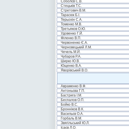
Соболєв С.В.
Стецьків Т.С.
Стретович В.М.
Тарасюк Б.І.
Терьохін С.А.
Томенко М.В.
Третьяков О.Ю.
Удовенко Г.Й.
Філенко В.П.
Червоненко Є.А.
Черновецький Л.М.
Чечель М.Й.
Чубаров Р.А.
Ширко Ю.В.
Ющенко В.А.
Яворівський В.О.
Авраменко В.Ф.
Антоньєва Г.П.
Бастрига І.М.
Беспалов О.П.
Бойко В.С.
Бронніков В.К.
Васильєв О.А.
Горбаль В.М.
Звягільський Ю.Л.
Ісаєв Л.О.