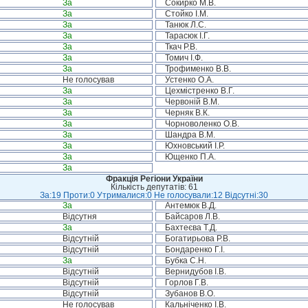
За
Сокирко М.В.
За
Стойко І.М.
За
Танюк Л.С.
За
Тарасюк І.Г.
За
Ткач Р.В.
За
Томич І.Ф.
За
Трофименко В.В.
Не голосував
Устенко О.А.
За
Цехмістренко В.Г.
За
Червоній В.М.
За
Черняк В.К.
За
Чорноволенко О.В.
За
Шандра В.М.
За
Юхновський І.Р.
За
Ющенко П.А.
За
Фракція Регіони України
Кількість депутатів: 61
За:19 Проти:0 Утрималися:0 Не голосували:12 Відсутні:30
За
Антемюк В.Д.
Відсутня
Байсаров Л.В.
За
Бахтеєва Т.Д.
Відсутній
Богатирьова Р.В.
Відсутній
Бондаренко Г.І.
За
Бубка С.Н.
Відсутній
Вернидубов І.В.
Відсутній
Горлов Г.В.
Відсутній
Зубанов В.О.
Не голосував
Кальніченко І.В.