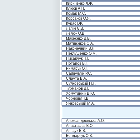
Кириченко Л.Ф.
Клюєв А.П.
Комар М.С.
Корсаков О.Я.
Курас І.Ф.
Лапін Є.В.
Лелюк О.В.
Макеєнко В.В.
Матвієнков С.А.
Наконечний В.Л.
Пеклушенко О.М.
Писарчук П.І.
Потапов В.І.
Римарук О.І.
Сафіуллін Р.С.
Слаута В.А.
Сулковський П.Г.
Турманов В.І.
Хомутиннік В.Ю.
Чорновіл Т.В.
Янковський М.А.
Александровська А.О.
Анастасієв В.О.
Аніщук В.В.
Бондарчук О.В.