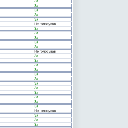
За
За
За
За
За
Не голосував
За
За
За
За
За
Не голосував
За
За
За
За
За
За
За
За
За
За
За
За
Не голосував
За
За
За