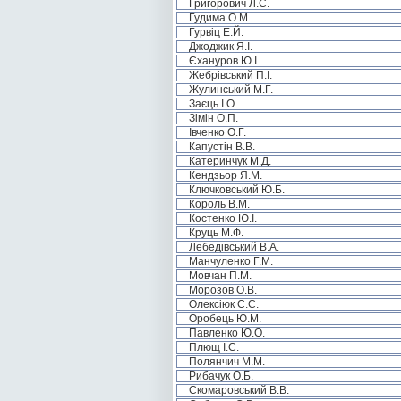
Григорович Л.С.
Гудима О.М.
Гурвіц Е.Й.
Джоджик Я.І.
Єхануров Ю.І.
Жебрівський П.І.
Жулинський М.Г.
Заєць І.О.
Зімін О.П.
Івченко О.Г.
Капустін В.В.
Катеринчук М.Д.
Кендзьор Я.М.
Ключковський Ю.Б.
Король В.М.
Костенко Ю.І.
Круць М.Ф.
Лебедівський В.А.
Манчуленко Г.М.
Мовчан П.М.
Морозов О.В.
Олексіюк С.С.
Оробець Ю.М.
Павленко Ю.О.
Плющ І.С.
Полянчич М.М.
Рибачук О.Б.
Скомаровський В.В.