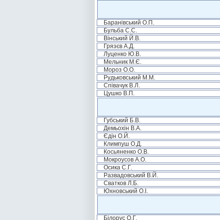
Баранівський О.П.
Бульба С.С.
Вінський Й.В.
Грязєв А.Д.
Луценко Ю.В.
Мельник М.Є.
Мороз О.О.
Рудьковський М.М.
Співачук В.Л.
Цушко В.П.
Губський Б.В.
Демьохін В.А.
Єдін О.Й.
Климпуш О.Д.
Косьяненко О.В.
Мокроусов А.О.
Осика С.Г.
Развадовський В.Й.
Сватков Л.Б.
Юхновський О.І.
Білорус О.Г.