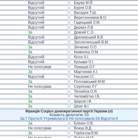
Відсутній
Бауер М.Й.
Відсутній
Буряк О.В.
Відсутній
Васадзе Т.Ш.
Відсутній
Веретенников В.О.
Відсутній
Гадяцький Л.М.
Відсутній
Деркач Л.В.
За
Довгий С.О.
Відсутній
Драчевський В.В.
Відсутній
Заплатинський В.М.
За
Зінченко О.О.
За
Кеменяш О.М.
Відсутній
Кіссе А.І.
Відсутній
Кузьмук О.І.
Не голосував
Лукашук О.Г.
За
Мартинюк А.І.
Відсутній
Насалик І.С.
За
Поплавський М.М.
Не голосував
Сергієнко Л.Г.
За
Тягнибок О.Я.
За
Челомбітко І.В.
За
Шаров І.Ф.
За
Шпиг Ф.І.
Фракція Соціал-демократичної партії України (о)
Кількість депутатів: 33
За:7 Проти:0 Утрималися:0 Не голосували:26 Відсутні:0
За
Блохін О.В.
Не голосував
Воюш В.Д.
За
Горбатов В.М.