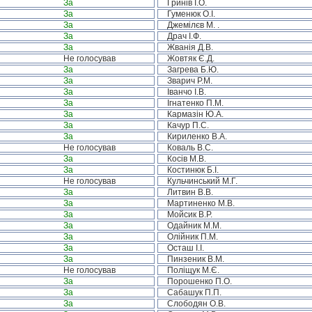
За
Гринів І.О.
За
Гуменюк О.І.
За
Джемілєв М. .
За
Драч І.Ф.
За
Жванія Д.В.
Не голосував
Жовтяк Є.Д.
За
Загрева Б.Ю.
За
Зварич Р.М.
За
Іванчо І.В.
За
Ігнатенко П.М.
За
Кармазін Ю.А.
За
Качур П.С.
За
Кириленко В.А.
Не голосував
Коваль В.С.
За
Косів М.В.
За
Костинюк Б.І.
Не голосував
Кульчинський М.Г.
За
Литвин В.В.
За
Мартиненко М.В.
За
Мойсик В.Р.
За
Одайник М.М.
За
Олійник П.М.
За
Осташ І.І.
За
Пинзеник В.М.
Не голосував
Поліщук М.Є.
За
Порошенко П.О.
За
Сабашук П.П.
За
Слободян О.В.