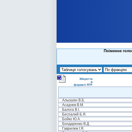
Поіменне голос
Зберегти
в
форматі RTF
Альошин В.Б.
Асадчев В.М.
Балога В.І.
Беспалий Б.Я.
Бойко Ю.А.
Бондаренко В.Д.
Гаврилюк І.Я.