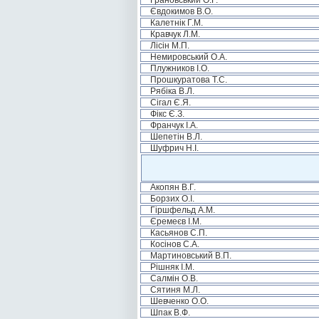
Грановський О.Г.
Євдокимов В.О.
Калетнік Г.М.
Кравчук Л.М.
Лісін М.П.
Немировський О.А.
Плужников І.О.
Прошкуратова Т.С.
Рябіка В.Л.
Сігал Є.Я.
Фікс Є.З.
Франчук І.А.
Шепетін В.Л.
Шуфрич Н.І.
Акопян В.Г.
Борзих О.І.
Гіршфельд А.М.
Єремеєв І.М.
Касьянов С.П.
Косінов С.А.
Мартиновський В.П.
Рішняк І.М.
Салмін О.В.
Сятиня М.Л.
Шевченко О.О.
Шпак В.Ф.