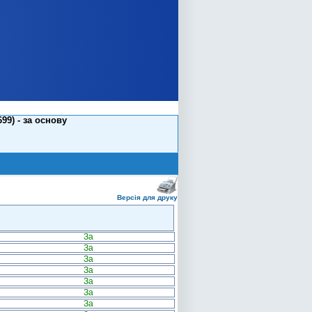
99) - за основу
Версія для друку
За
За
За
За
За
За
За