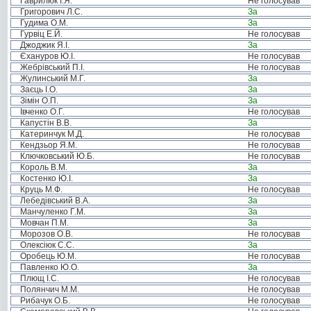
Гаврилюк І.Я.
Не голосував
Григорович Л.С.
За
Гудима О.М.
За
Гурвіц Е.Й.
Не голосував
Джоджик Я.І.
За
Єхануров Ю.І.
Не голосував
Жебрівський П.І.
Не голосував
Жулинський М.Г.
За
Заєць І.О.
За
Зімін О.П.
За
Івченко О.Г.
Не голосував
Капустін В.В.
За
Катеринчук М.Д.
Не голосував
Кендзьор Я.М.
Не голосував
Ключковський Ю.Б.
Не голосував
Король В.М.
За
Костенко Ю.І.
За
Круць М.Ф.
Не голосував
Лебедівський В.А.
За
Манчуленко Г.М.
За
Мовчан П.М.
За
Морозов О.В.
Не голосував
Олексіюк С.С.
За
Оробець Ю.М.
Не голосував
Павленко Ю.О.
За
Плющ І.С.
Не голосував
Полянчич М.М.
Не голосував
Рибачук О.Б.
Не голосував