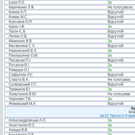
Ісаєв Л.О.
За
Кириченко Л.Ф.
Не голосувала
Клюєв А.П.
Відсутній
Комар М.С.
Відсутній
Корсаков О.Я.
Відсутній
Курас І.Ф.
За
Лапін Є.В.
Відсутній
Лелюк О.В.
Відсутній
Макеєнко В.В.
За
Матвієнков С.А.
Відсутній
Наконечний В.Л.
За
Пеклушенко О.М.
За
Писарчук П.І.
Відсутній
Потапов В.І.
За
Римарук О.І.
За
Сафіуллін Р.С.
Відсутній
Слаута В.А.
Не голосував
Сулковський П.Г.
Відсутній
Турманов В.І.
За
Хомутиннік В.Ю.
Не голосував
Чорновіл Т.В.
За
Янковський М.А.
Відсутній
Фр
Кіл
За:57 Проти:0 Утрим
Александровська А.О.
За
Анастасієв В.О.
За
Аніщук В.В.
За
Бондарчук О.В.
За