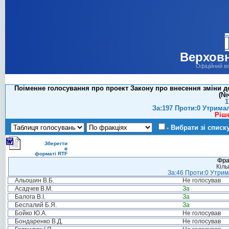
Верховн
Офіційний в
Поіменне голосування про проект Закону про внесення зміни до
(№4
1
За:197 Проти:0 Утрима
Ріш
- Вибрати зі списк
Зберегти
в
форматі RTF
Фра
Кіль
За:46 Проти:0 Утрима
Альошин В.Б.
Не голосував
Асадчев В.М.
За
Балога В.І.
За
Беспалий Б.Я.
За
Бойко Ю.А.
Не голосував
Бондаренко В.Д.
Не голосував