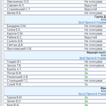
Омельченко О.О.
Не голосував
Сівкович В.Л.
Відсутній
Сташевський С.Т.
Відсутній
Шкляр В.Б.
Не голосував
Група Д
Кіл
За:0 Проти:0 Утрима
Бандурка О.М.
Не голосував
Галієв Е.Е.
Не голосував
Карпов О.М.
Не голосував
Райков Б.С.
Відсутній
Салигін В.В.
Не голосував
Святаш Д.В.
Не голосував
Ярославський О.В.
Не голосував
Фракція політ
Кіл
За:6 Проти:0 Утрим
Гладкіх В.І.
Не голосував
Засуха Т.В.
Не голосувала
Кукоба А.Т.
За
Пінчук В.М.
За
Раханський А.В.
За
Станецький Г.С.
Не голосував
Сухий Я.М.
За
Фра
Кіл
За:12 Проти:0 Утрим
Гуреєв В.М.
За
Заічко В.О.
За
Крук Ю.Б.
За