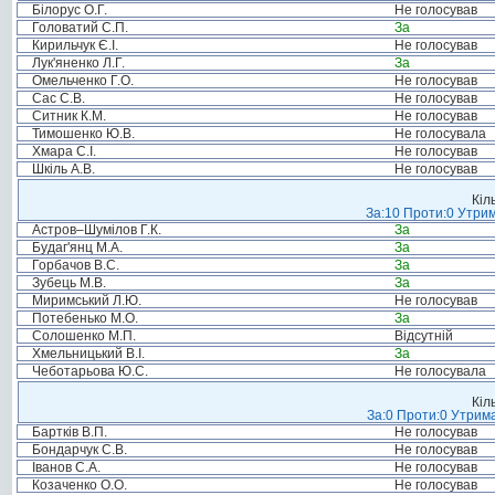
Білорус О.Г.
Не голосував
Головатий С.П.
За
Кирильчук Є.І.
Не голосував
Лук'яненко Л.Г.
За
Омельченко Г.О.
Не голосував
Сас С.В.
Не голосував
Ситник К.М.
Не голосував
Тимошенко Ю.В.
Не голосувала
Хмара С.І.
Не голосував
Шкіль А.В.
Не голосував
Кіл
За:10 Проти:0 Утрим
Астров–Шумілов Г.К.
За
Будаг'янц М.А.
За
Горбачов В.С.
За
Зубець М.В.
За
Миримський Л.Ю.
Не голосував
Потебенько М.О.
За
Солошенко М.П.
Відсутній
Хмельницький В.І.
За
Чеботарьова Ю.С.
Не голосувала
Кіл
За:0 Проти:0 Утрима
Бартків В.П.
Не голосував
Бондарчук С.В.
Не голосував
Іванов С.А.
Не голосував
Козаченко О.О.
Не голосував