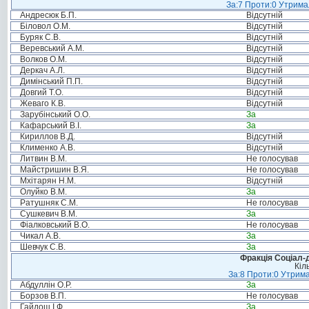
За:7 Проти:0 Утримал
Андресюк Б.П.
Відсутній
Біловол О.М.
Відсутній
Буряк С.В.
Відсутній
Веревський А.М.
Відсутній
Волков О.М.
Відсутній
Деркач А.Л.
Відсутній
Димінський П.П.
Відсутній
Довгий Т.О.
Відсутній
Жеваго К.В.
Відсутній
Зарубінський О.О.
За
Кафарський В.І.
За
Кириллов В.Д.
Відсутній
Клименко А.В.
Відсутній
Литвин В.М.
Не голосував
Майстришин В.Я.
Не голосував
Мхітарян Н.М.
Відсутній
Олуйко В.М.
За
Ратушняк С.М.
Не голосував
Сушкевич В.М.
За
Фіалковський В.О.
Не голосував
Чикал А.В.
За
Шевчук С.В.
За
Фракція Соціал-д
Кіл
За:8 Проти:0 Утрима
Абдуллін О.Р.
За
Борзов В.П.
Не голосував
Гайдош І.Ф.
За