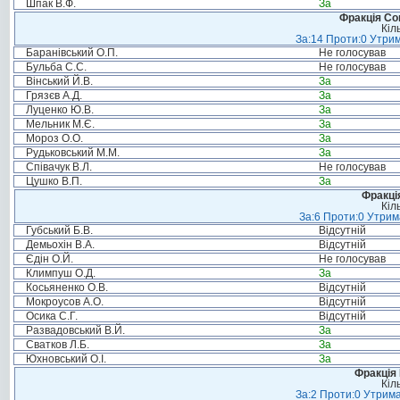
Шпак В.Ф.
За
Фракція Соц
Кіл
За:14 Проти:0 Утрим
Баранівський О.П.
Не голосував
Бульба С.С.
Не голосував
Вінський Й.В.
За
Грязєв А.Д.
За
Луценко Ю.В.
За
Мельник М.Є.
За
Мороз О.О.
За
Рудьковський М.М.
За
Співачук В.Л.
Не голосував
Цушко В.П.
За
Фракція
Кіл
За:6 Проти:0 Утрим
Губський Б.В.
Відсутній
Демьохін В.А.
Відсутній
Єдін О.Й.
Не голосував
Климпуш О.Д.
За
Косьяненко О.В.
Відсутній
Мокроусов А.О.
Відсутній
Осика С.Г.
Відсутній
Развадовський В.Й.
За
Сватков Л.Б.
За
Юхновський О.І.
За
Фракція
Кіл
За:2 Проти:0 Утрима