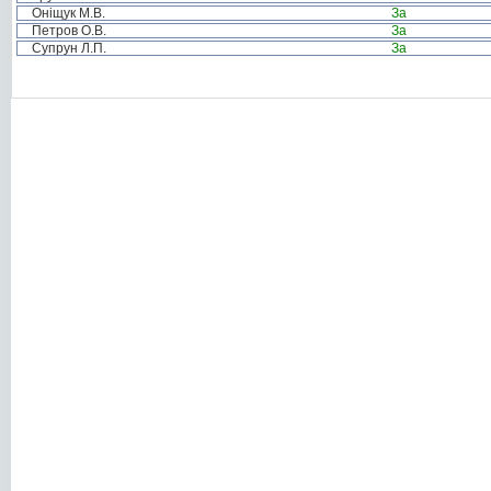
Оніщук М.В.
За
Петров О.В.
За
Супрун Л.П.
За