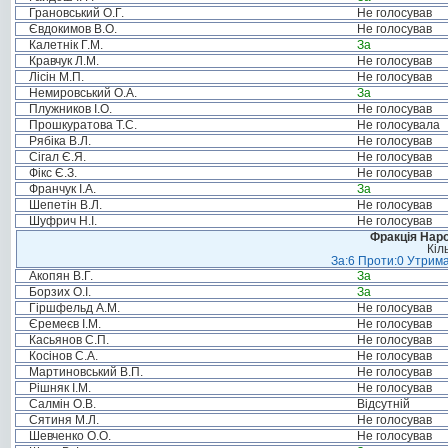
Грановський О.Г.
Не голосував
Євдокимов В.О.
Не голосував
Калетнік Г.М.
За
Кравчук Л.М.
Не голосував
Лісін М.П.
Не голосував
Немировський О.А.
За
Плужников І.О.
Не голосував
Прошкуратова Т.С.
Не голосувала
Рябіка В.Л.
Не голосував
Сігал Є.Я.
Не голосував
Фікс Є.З.
Не голосував
Франчук І.А.
За
Шепетін В.Л.
Не голосував
Шуфрич Н.І.
Не голосував
Фракція Народ
Кіл
За:6 Проти:0 Утрима
Акопян В.Г.
За
Борзих О.І.
За
Гіршфельд А.М.
Не голосував
Єремеєв І.М.
Не голосував
Касьянов С.П.
Не голосував
Косінов С.А.
Не голосував
Мартиновський В.П.
Не голосував
Рішняк І.М.
Не голосував
Салмін О.В.
Відсутній
Сятиня М.Л.
Не голосував
Шевченко О.О.
Не голосував