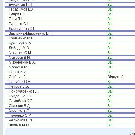
Буждиган П.П.
За
Герасимов І.О.
За
Гмиря С.П.
За
Грач Л.І.
За
Гуренко С.І.
За
Дорогунцов С.І.
За
Заклунна-Мироненко В.Г.
За
Кравченко М.В.
За
Кухарчук М.А.
За
Лобода М.В.
За
Масенко О.М.
За
Матвєєв В.Й.
За
Мироненко В.А.
За
Мороз А.М.
За
Новак В.М.
За
Олійник Б.І.
Відсутній
Парубок О.Н.
За
Петров В.Б.
За
Пономаренко Г.Г.
За
Пхиденко С.С.
За
Самойлик К.С.
За
Сімонов В.Д.
За
Сіренко В.Ф.
За
Ткаченко О.М.
За
Челноков С.Д.
За
Шульга М.О.
За
Кіл