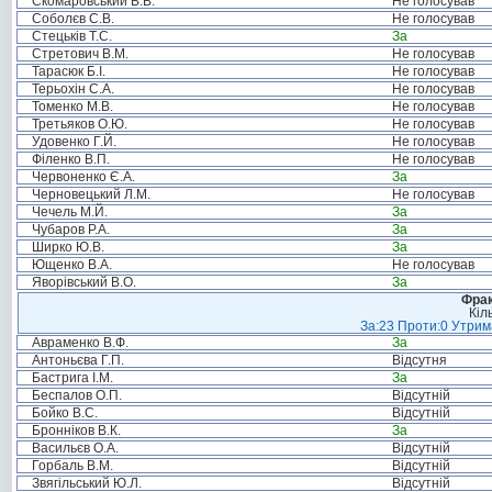
Скомаровський В.В.
Не голосував
Соболєв С.В.
Не голосував
Стецьків Т.С.
За
Стретович В.М.
Не голосував
Тарасюк Б.І.
Не голосував
Терьохін С.А.
Не голосував
Томенко М.В.
Не голосував
Третьяков О.Ю.
Не голосував
Удовенко Г.Й.
Не голосував
Філенко В.П.
Не голосував
Червоненко Є.А.
За
Черновецький Л.М.
Не голосував
Чечель М.Й.
За
Чубаров Р.А.
За
Ширко Ю.В.
За
Ющенко В.А.
Не голосував
Яворівський В.О.
За
Фрак
Кіл
За:23 Проти:0 Утрима
Авраменко В.Ф.
За
Антоньєва Г.П.
Відсутня
Бастрига І.М.
За
Беспалов О.П.
Відсутній
Бойко В.С.
Відсутній
Бронніков В.К.
За
Васильєв О.А.
Відсутній
Горбаль В.М.
Відсутній
Звягільський Ю.Л.
Відсутній