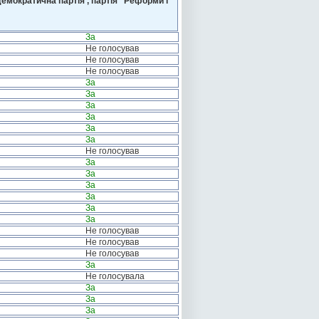
емократична партія , партія “Реформи і
За
Не голосував
Не голосував
Не голосував
За
За
За
За
За
За
Не голосував
За
За
За
За
За
За
Не голосував
Не голосував
Не голосував
За
Не голосувала
За
За
За