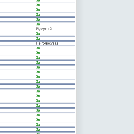
За
За
За
За
За
За
Відсутній
За
За
Не голосував
За
За
За
За
За
За
За
За
За
За
За
За
За
За
За
За
За
За