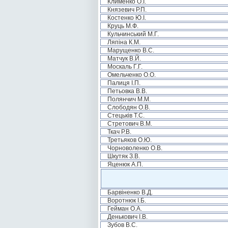
Клименко О.І.
Князевич Р.П.
Костенко Ю.І.
Круць М.Ф.
Кульчинський М.Г.
Ляпіна К.М.
Марущенко В.С.
Матчук В.Й.
Москаль Г.Г.
Омельченко О.О.
Палиця І.П.
Петьовка В.В.
Полянчич М.М.
Слободян О.В.
Стецьків Т.С.
Стретович В.М.
Ткач Р.В.
Третьяков О.Ю.
Чорноволенко О.В.
Шкутяк З.В.
Яценюк А.П.
Барвіненко В.Д.
Воротнюк І.Б.
Гейман О.А.
Денькович І.В.
Зубов В.С.