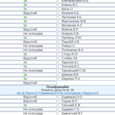
За
Ключковський Ю.Б.
За
Коваль В.С.
За
Кріль І.І.
Відсутній
Куликов К.Б.
За
Лук’янова К.Є.
За
Мартиненко М.В.
За
Матвієнко А.С.
Відсутній
Мойсик В.Р.
Не голосував
Новіков О.В.
За
Оробець Л.Ю.
Відсутній
Парубій А.В.
Не голосував
Плющ І.С.
Не голосував
Поляченко В.А.
За
Стець Ю.Я.
Відсутній
Стойко І.М.
За
Тарасюк Б.І.
За
Тополов В.С.
Не голосував
Харовський С.Ю.
За
Шемчук В.В.
За
Ющенко П.А.
Відсутній
Позафракційні
Кількість депутатів: 28
За:16 Проти:0 Утрималися:0 Не голосували:4 Відсутні:8
Відсутній
Буджерак О.О.
Відсутній
Гацько В.П.
За
Губський Б.В.
Не голосував
Задирко Г.О.
Не голосував
Камчатний В.Г.