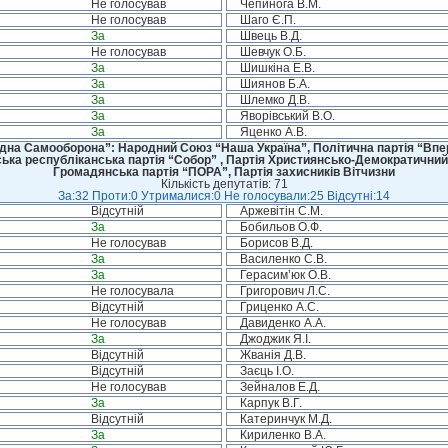
Не голосував
Чепинога В.М.
Не голосував
Шаго Є.П.
За
Швець В.Д.
Не голосував
Шевчук О.Б.
За
Шишкіна Е.В.
За
Шиянов Б.А.
За
Шлемко Д.В.
За
Яворівський В.О.
За
Яценко А.В.
дна Самооборона”: Народний Союз “Наша Україна”, Політична партія “Впере
ська республіканська партія “Собор” , Партія Християнсько-Демократичний
Громадянська партія “ПОРА”, Партія захисників Вітчизни
Кількість депутатів: 71
За:32 Проти:0 Утрималися:0 Не голосували:25 Відсутні:14
Відсутній
Аржевітін С.М.
За
Бобильов О.Ф.
Не голосував
Борисов В.Д.
За
Василенко С.В.
За
Герасим’юк О.В.
Не голосувала
Григорович Л.С.
Відсутній
Гриценко А.С.
Не голосував
Давиденко А.А.
За
Джоджик Я.І.
Відсутній
Жванія Д.В.
Відсутній
Заєць І.О.
Не голосував
Зейналов Е.Д.
За
Карпук В.Г.
Відсутній
Катеринчук М.Д.
За
Кириленко В.А.