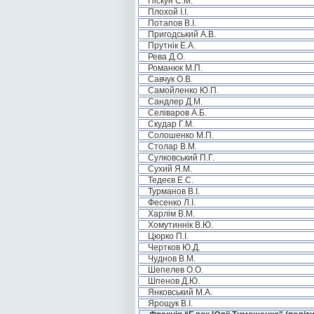
Піскун С.М.
Плохой І.І.
Потапов В.І.
Пригодський А.В.
Прутнік Е.А.
Рева Д.О.
Романюк М.П.
Савчук О.В.
Самойленко Ю.П.
Сандлер Д.М.
Селіваров А.Б.
Скудар Г.М.
Солошенко М.П.
Столар В.М.
Сулковський П.Г.
Сухий Я.М.
Тедеєв Е.С.
Турманов В.І.
Фесенко Л.І.
Харлім В.М.
Хомутиннік В.Ю.
Цюрко П.І.
Чертков Ю.Д.
Чуднов В.М.
Шепелев О.О.
Шпенов Д.Ю.
Янковський М.А.
Ярощук В.І.