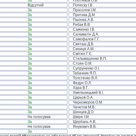
За
Плотніков О.В.
Відсутній
Попеску І.В.
За
Прасолов І.М.
За
Притика Д.М.
За
Пшонка А.В.
За
Рибак В.В.
За
Савченко І.В.
За
Саламатін Д.А.
За
Самофалов Г.Г.
За
Святаш Д.В.
За
Синиця А.М.
За
Смітюх Г.Є.
За
Стельмашенко В.П.
За
Стоян О.М.
За
Супруненко О.І.
За
Табачник Я.П.
За
Толстенко В.Л.
За
Федун О.Л.
За
Хара В.Г.
За
Хмельницький В.І.
За
Царьов О.А.
За
Черноморов О.М.
За
Чечетов М.В.
За
Шенцев Д.О.
Не голосував
Шкіря І.М.
За
Щербань А.В.
Не голосував
Янукович В.В.
За