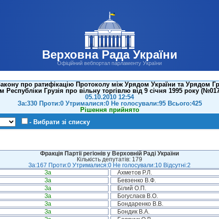
Верховна Рада України
Офіційний вебпортал парламенту України
акону про ратифікацію Протоколу між Урядом України та Урядом Гру
 Республіки Грузія про вільну торгівлю від 9 січня 1995 року (№0173
05.10.2010 12:54
За:330 Проти:0 Утрималися:0 Не голосували:95 Всього:425
Рішення прийнято
- Вибрати зі списку
Фракція Партії регіонів у Верховній Раді України
Кількість депутатів: 179
За:167 Проти:0 Утрималися:0 Не голосували:10 Відсутні:2
За
Ахметов Р.Л.
За
Бевзенко В.Ф.
За
Білий О.П.
За
Богуслаєв В.О.
За
Бондаренко В.В.
За
Бондик В.А.