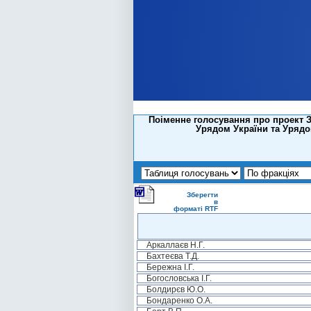
Поіменне голосування про проект З
Урядом України та Урядом
Зберегти
в
форматі RTF
Аркаллаєв Н.Г.
Бахтеєва Т.Д.
Бережна І.Г.
Богословська І.Г.
Болдирєв Ю.О.
Бондаренко О.А.