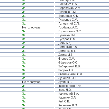
За
Боярчук О.В.
За
Васильєв О.А.
За
Веревський А.М.
За
Вечерко В.М.
За
Воропаєв Ю.М.
За
Глазунов С.М.
За
Головатий С.П.
Не голосував
Горбатюк А.О.
За
Горошкевич О.С.
За
Гуменюк І.М.
За
Гусаров С.М.
За
Дейч Б.Д.
За
Демішкан В.Ф.
За
Демянко М.І.
За
Джига М.В.
За
Єгоров О.М.
За
Єфремов О.С.
За
Забарський В.В.
За
Засуха Т.В.
За
Звягільський Ю.Л.
За
Зубанов В.О.
Не голосував
Зубик В.В.
За
Іванющенко Ю.В.
За
Ісаєв Л.О.
За
Калюжний В.А.
За
Касянюк О.Р.
За
Кий С.В.
За
Кисельов В.О.