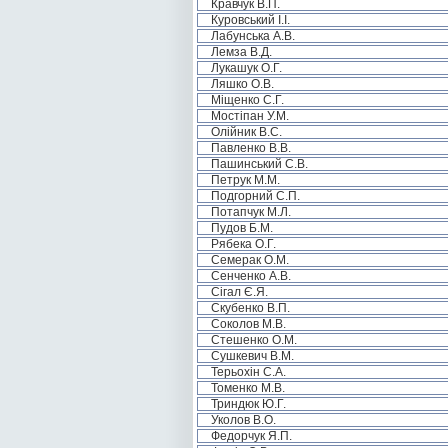
Кравчук В.П.
Куровський І.І.
Лабунська А.В.
Лемза В.Д.
Лукашук О.Г.
Ляшко О.В.
Міщенко С.Г.
Мостіпан У.М.
Олійник В.С.
Павленко В.В.
Пашинський С.В.
Петрук М.М.
Подгорний С.П.
Потапчук М.Л.
Пудов Б.М.
Рябека О.Г.
Семерак О.М.
Сенченко А.В.
Сігал Є.Я.
Скубенко В.П.
Соколов М.В.
Стешенко О.М.
Сушкевич В.М.
Терьохін С.А.
Томенко М.В.
Триндюк Ю.Г.
Уколов В.О.
Федорчук Я.П.