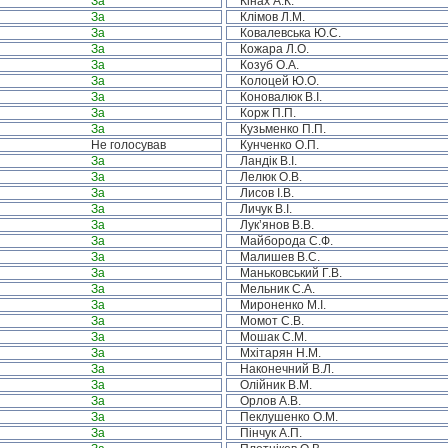
За
Кінах А.К.
За
Клімов Л.М.
За
Ковалевська Ю.С.
За
Кожара Л.О.
За
Козуб О.А.
За
Колоцей Ю.О.
За
Коновалюк В.І.
За
Корж П.П.
За
Кузьменко П.П.
Не голосував
Кунченко О.П.
За
Ландік В.І.
За
Лелюк О.В.
За
Лисов І.В.
За
Личук В.І.
За
Лук’янов В.В.
За
Майборода С.Ф.
За
Малишев В.С.
За
Маньковський Г.В.
За
Мельник С.А.
За
Мироненко М.І.
За
Момот С.В.
За
Мошак С.М.
За
Мхітарян Н.М.
За
Наконечний В.Л.
За
Олійник В.М.
За
Орлов А.В.
За
Пеклушенко О.М.
За
Пінчук А.П.