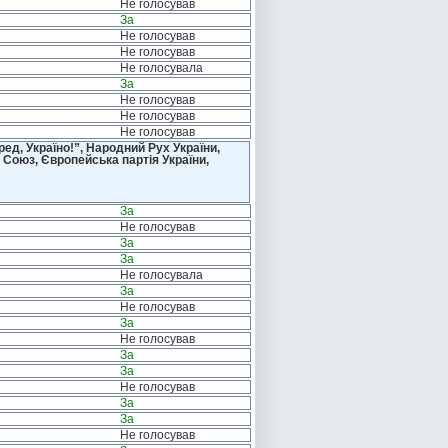
Не голосував
За
Не голосував
Не голосував
Не голосувала
За
Не голосував
Не голосував
Не голосував
д, Україно!”, Народний Рух України,
 Союз, Європейська партія України,
За
Не голосував
За
За
Не голосувала
За
Не голосував
За
Не голосував
За
За
Не голосував
За
За
Не голосував