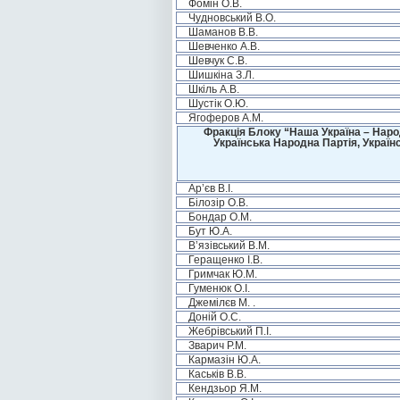
Фомін О.В.
Чудновський В.О.
Шаманов В.В.
Шевченко А.В.
Шевчук С.В.
Шишкіна З.Л.
Шкіль А.В.
Шустік О.Ю.
Ягоферов А.М.
Фракція Блоку “Наша Україна – Наро
Українська Народна Партія, Україн
Ар’єв В.І.
Білозір О.В.
Бондар О.М.
Бут Ю.А.
В’язівський В.М.
Геращенко І.В.
Гримчак Ю.М.
Гуменюк О.І.
Джемілєв М. .
Доній О.С.
Жебрівський П.І.
Зварич Р.М.
Кармазін Ю.А.
Каськів В.В.
Кендзьор Я.М.