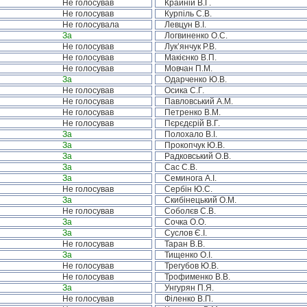
Не голосував
Крайній В.Г.
Не голосував
Курпіль С.В.
Не голосувала
Левцун В.І.
За
Логвиненко О.С.
Не голосував
Лук’янчук Р.В.
Не голосував
Макієнко В.П.
Не голосував
Мовчан П.М.
За
Одарченко Ю.В.
Не голосував
Осика С.Г.
Не голосував
Павловський А.М.
Не голосував
Петренко В.М.
Не голосував
Пєрєдєрій В.Г.
За
Полохало В.І.
За
Прокопчук Ю.В.
За
Радковський О.В.
За
Сас С.В.
За
Семинога А.І.
Не голосував
Сербін Ю.С.
За
Скибінецький О.М.
Не голосував
Соболєв С.В.
За
Сочка О.О.
За
Суслов Є.І.
Не голосував
Таран В.В.
За
Тищенко О.І.
Не голосував
Трегубов Ю.В.
Не голосував
Трофименко В.В.
За
Унгурян П.Я.
Не голосував
Філенко В.П.