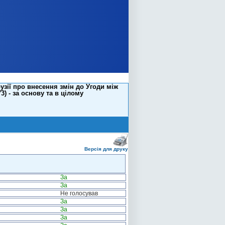
зії про внесення змін до Угоди між
) - за основу та в цілому
Версія для друку
За
За
Не голосував
За
За
За