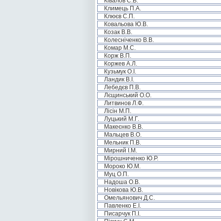
Ківалов С.В.
Климець П.А.
Клюєв С.П.
Ковальова Ю.В.
Козак В.В.
Колесніченко В.В.
Комар М.С.
Корж В.П.
Коржев А.Л.
Кузьмук О.І.
Ландик В.І.
Лебедєв П.В.
Лєщинський О.О.
Литвинов Л.Ф.
Лісін М.П.
Луцький М.Г.
Макеєнко В.В.
Мальцев В.О.
Мельник П.В.
Мирний І.М.
Мірошниченко Ю.Р.
Мороко Ю.М.
Муц О.П.
Надоша О.В.
Новікова Ю.В.
Омельянович Д.С.
Павленко Е.І.
Писарчук П.І.