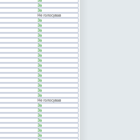
За
За
За
Не голосував
За
За
За
За
За
За
За
За
За
За
За
За
За
За
За
За
Не голосував
За
За
За
За
За
За
За