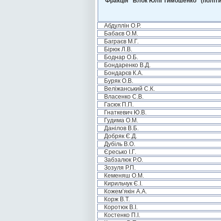
Фракція “Блок Юлії Тимошенко" (політи
Абдуллін О.Р.
Бабаєв О.М.
Баграєв М.Г.
Бірюк Л.В.
Боднар О.Б.
Бондаренко В.Д.
Бондарєв К.А.
Буряк О.В.
Веліжанський С.К.
Власенко С.В.
Гасюк П.П.
Гнаткевич Ю.В.
Гудима О.М.
Данілов В.Б.
Добряк Є.Д.
Дубіль В.О.
Єресько І.Г.
Забзалюк Р.О.
Зозуля Р.П.
Кеменяш О.М.
Кирильчук Є.І.
Кожем’якін А.А.
Корж В.Т.
Коротюк В.І.
Костенко П.І.