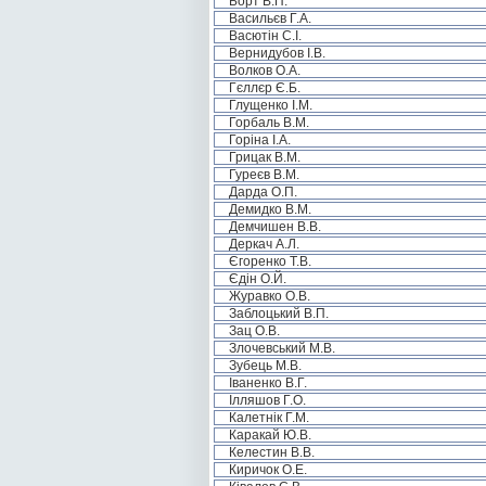
Борт В.П.
Васильєв Г.А.
Васютін С.І.
Вернидубов І.В.
Волков О.А.
Гєллєр Є.Б.
Глущенко І.М.
Горбаль В.М.
Горіна І.А.
Грицак В.М.
Гуреєв В.М.
Дарда О.П.
Демидко В.М.
Демчишен В.В.
Деркач А.Л.
Єгоренко Т.В.
Єдін О.Й.
Журавко О.В.
Заблоцький В.П.
Зац О.В.
Злочевський М.В.
Зубець М.В.
Іваненко В.Г.
Ілляшов Г.О.
Калетнік Г.М.
Каракай Ю.В.
Келестин В.В.
Киричок О.Е.