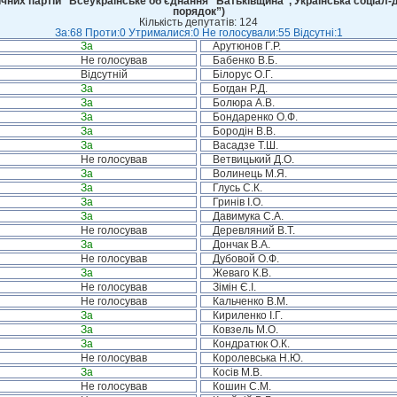
чних партій “Всеукраїнське об’єднання “Батьківщина”, Українська соціал-д
порядок”)
Кількість депутатів: 124
За:68 Проти:0 Утрималися:0 Не голосували:55 Відсутні:1
За
Арутюнов Г.Р.
Не голосував
Бабенко В.Б.
Відсутній
Білорус О.Г.
За
Богдан Р.Д.
За
Болюра А.В.
За
Бондаренко О.Ф.
За
Бородін В.В.
За
Васадзе Т.Ш.
Не голосував
Ветвицький Д.О.
За
Волинець М.Я.
За
Глусь С.К.
За
Гринів І.О.
За
Давимука С.А.
Не голосував
Деревляний В.Т.
За
Дончак В.А.
Не голосував
Дубовой О.Ф.
За
Жеваго К.В.
Не голосував
Зімін Є.І.
Не голосував
Кальченко В.М.
За
Кириленко І.Г.
За
Ковзель М.О.
За
Кондратюк О.К.
Не голосував
Королевська Н.Ю.
За
Косів М.В.
Не голосував
Кошин С.М.