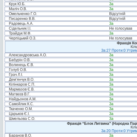
Крук Ю.Б.
За
Маліч О.В.
За
Омельченко Г.О.
Відсутній
Писаренко В.В.
Відсутній
Радовець А.А.
За
Сідельник І.І.
Не голосував
Трайдук М.Ф.
За
Черпіцький О.З.
Не голосував
Фракція Ком
Кіл
За:27 Проти:0 Утрим
Александровська А.О.
За
Бабурін О.В.
За
Волинець Є.В.
За
Голуб О.В.
За
Грач Л.І.
За
Дем’янчук В.О.
За
Кілінкаров С.П.
За
Мармазов Є.В.
За
Матвєєв В.Г.
За
Найдьонов А.М.
За
Самойлик К.С.
За
Ткаченко О.М.
За
Царьков Є.І.
За
Шмельова С.О.
За
Фракція “Блок Литвина” (Народна Парті
Кіл
За:20 Проти:0 Утрим
Баранов В.О.
За