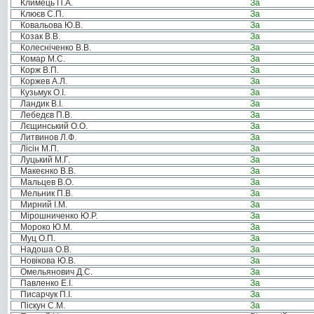
Климець П.А.
За
Клюєв С.П.
За
Ковальова Ю.В.
За
Козак В.В.
За
Колесніченко В.В.
За
Комар М.С.
За
Корж В.П.
За
Коржев А.Л.
За
Кузьмук О.І.
За
Ландик В.І.
За
Лебедєв П.В.
За
Лєщинський О.О.
За
Литвинов Л.Ф.
За
Лісін М.П.
За
Луцький М.Г.
За
Макеєнко В.В.
За
Мальцев В.О.
За
Мельник П.В.
За
Мирний І.М.
За
Мірошниченко Ю.Р.
За
Мороко Ю.М.
За
Муц О.П.
За
Надоша О.В.
За
Новікова Ю.В.
За
Омельянович Д.С.
За
Павленко Е.І.
За
Писарчук П.І.
За
Піскун С.М.
За