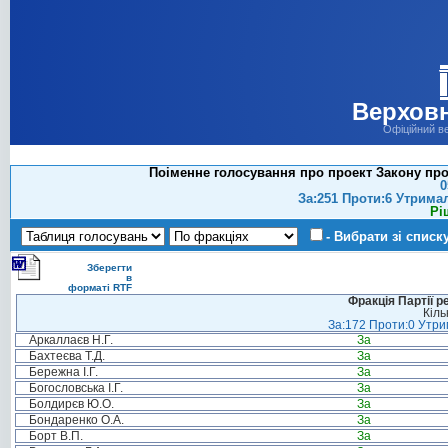
Верховн
Офіційний в
Поіменне голосування про проект Закону про 
0
За:251 Проти:6 Утрима
Рі
- Вибрати зі списк
Зберегти
в
форматі RTF
Фракція Партії р
Кіль
За:172 Проти:0 Утрим
Аркаллаєв Н.Г.
За
Бахтеєва Т.Д.
За
Бережна І.Г.
За
Богословська І.Г.
За
Болдирєв Ю.О.
За
Бондаренко О.А.
За
Борт В.П.
За