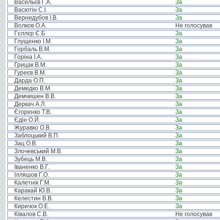
Васильєв Г.А.
За
Васютін С.І.
За
Вернидубов І.В.
За
Волков О.А.
Не голосував
Гєллєр Є.Б.
За
Глущенко І.М.
За
Горбаль В.М.
За
Горіна І.А.
За
Грицак В.М.
За
Гуреєв В.М.
За
Дарда О.П.
За
Демидко В.М.
За
Демчишен В.В.
За
Деркач А.Л.
За
Єгоренко Т.В.
За
Єдін О.Й.
За
Журавко О.В.
За
Заблоцький В.П.
За
Зац О.В.
За
Злочевський М.В.
За
Зубець М.В.
За
Іваненко В.Г.
За
Ілляшов Г.О.
За
Калетнік Г.М.
За
Каракай Ю.В.
За
Келестин В.В.
За
Киричок О.Е.
За
Ківалов С.В.
Не голосував