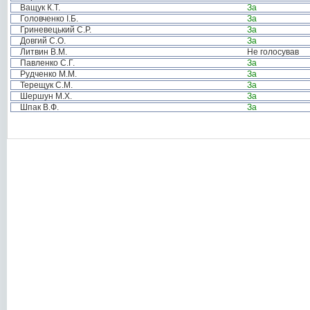
Ващук К.Т.
За
Головченко І.Б.
За
Гриневецький С.Р.
За
Довгий С.О.
За
Литвин В.М.
Не голосував
Павленко С.Г.
За
Рудченко М.М.
За
Терещук С.М.
За
Шершун М.Х.
За
Шпак В.Ф.
За