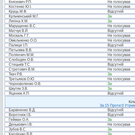
Князевич Р.П.
Не голосував
Костенко Ю.І.
Не голосував
Круць М.Ф.
Відсутній
Кульчинський М.Г.
За
Ляпіна К.М.
За
Марущенко В.С.
Не голосував
Матчук В.Й.
Відсутній
Москаль Г.Г.
Не голосував
Омельченко О.О.
Не голосував
Палиця І.П.
Відсутній
Петьовка В.В.
Не голосував
Полянчич М.М.
Не голосував
Слободян О.В.
Не голосував
Стецьків Т.С.
Відсутній
Стретович В.М.
Не голосував
Ткач Р.В.
За
Третьяков О.Ю.
Не голосував
Чорноволенко О.В.
За
Шкутяк З.В.
За
Яценюк А.П.
Відсутній
Кіл
За:15 Проти:0 Утрим
Барвіненко В.Д.
Відсутній
Воротнюк І.Б.
Відсутній
Гейман О.А.
За
Денькович І.В.
Не голосував
Зубов В.С.
За
Каплієнко В.В.
За