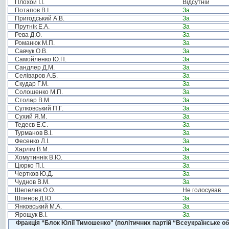
Плохой І.І.
Відсутній
Потапов В.І.
За
Пригодський А.В.
За
Прутнік Е.А.
За
Рева Д.О.
За
Романюк М.П.
За
Савчук О.В.
За
Самойленко Ю.П.
За
Сандлер Д.М.
За
Селіваров А.Б.
За
Скудар Г.М.
За
Солошенко М.П.
За
Столар В.М.
За
Сулковський П.Г.
За
Сухий Я.М.
За
Тедеєв Е.С.
За
Турманов В.І.
За
Фесенко Л.І.
За
Харлім В.М.
За
Хомутиннік В.Ю.
За
Цюрко П.І.
За
Чертков Ю.Д.
За
Чуднов В.М.
За
Шепелев О.О.
Не голосував
Шпенов Д.Ю.
За
Янковський М.А.
За
Ярощук В.І.
За
Фракція “Блок Юлії Тимошенко" (політичних партій “Всеукраїнське об