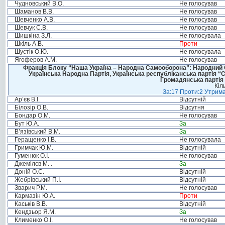
Чудновський В.О.
Не голосував
Шаманов В.В.
Не голосував
Шевченко А.В.
Не голосував
Шевчук С.В.
Не голосував
Шишкіна З.Л.
Не голосувала
Шкіль А.В.
Проти
Шустік О.Ю.
Не голосувала
Ягоферов А.М.
Не голосував
Фракція Блоку “Наша Україна – Народна Самооборона”: Народний Со
Українська Народна Партія, Українська республіканська партія “
Громадянська партія 
Кіл
За:17 Проти:2 Утрима
Ар’єв В.І.
Відсутній
Білозір О.В.
Відсутня
Бондар О.М.
Не голосував
Бут Ю.А.
За
В’язівський В.М.
За
Геращенко І.В.
Не голосувала
Гримчак Ю.М.
Відсутній
Гуменюк О.І.
Не голосував
Джемілєв М. .
За
Доній О.С.
Відсутній
Жебрівський П.І.
Відсутній
Зварич Р.М.
Не голосував
Кармазін Ю.А.
Проти
Каськів В.В.
Відсутній
Кендзьор Я.М.
За
Клименко О.І.
Не голосував