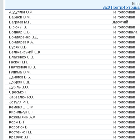
Кіль
За:0 Проти:4 Утримал
Абдуллін О.Р.
Не голосував
Бабаєв О.М.
Не голосував
Баграєв М.Г.
Відсутній
Бірюк Л.В.
Не голосував
Боднар О.Б.
Не голосувала
Бондаренко В.Д.
Не голосував
Бондарєв К.А.
Не голосував
Буряк О.В.
Не голосував
Веліжанський С.К.
Не голосував
Власенко С.В.
Не голосував
Гасюк П.П.
Не голосував
Гнаткевич Ю.В.
Не голосував
Гудима О.М.
Не голосував
Данілов В.Б.
Не голосував
Добряк Є.Д.
Не голосував
Дубіль В.О.
Не голосував
Єресько І.Г.
Не голосував
Забзалюк Р.О.
Не голосував
Зозуля Р.П.
Не голосував
Кеменяш О.М.
Не голосував
Кирильчук Є.І.
Не голосував
Кожем’якін А.А.
Не голосував
Корж В.Т.
Не голосував
Коротюк В.І.
Не голосував
Костенко П.І.
Не голосував
Кравчук В.П.
Не голосував