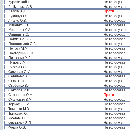
Куровський І.І.
Не голосував
Лабунська А.В.
Не голосувала
Лемза В.Д.
Проти
Лукашук О.Г.
Не голосував
Ляшко О.В.
Не голосував
Міщенко С.Г.
Не голосував
Мостіпан У.М.
Не голосувала
Олійник В.С.
Не голосував
Павленко В.В.
Не голосував
Пашинський С.В.
Не голосував
Петрук М.М.
Не голосував
Подгорний С.П.
Не голосував
Потапчук М.Л.
Не голосував
Пудов Б.М.
Не голосував
Рябека О.Г.
Не голосував
Семерак О.М.
Не голосував
Сенченко А.В.
Не голосував
Сігал Є.Я.
Не голосував
Скубенко В.П.
Не голосував
Соколов М.В.
Не голосував
Стешенко О.М.
Проти
Сушкевич В.М.
Не голосував
Терьохін С.А.
Не голосував
Томенко М.В.
Не голосував
Триндюк Ю.Г.
Не голосував
Уколов В.О.
Не голосував
Федорчук Я.П.
Не голосував
Фомін О.В.
Не голосував