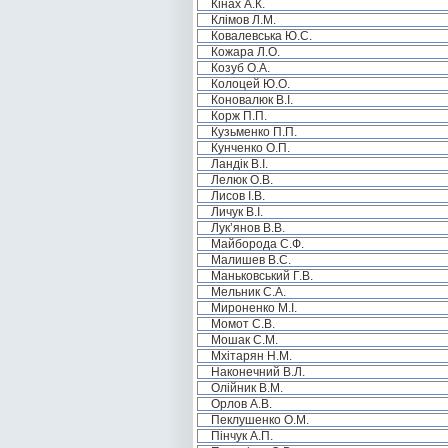
Кінах А.К.
Клімов Л.М.
Ковалевська Ю.С.
Кожара Л.О.
Козуб О.А.
Колоцей Ю.О.
Коновалюк В.І.
Корж П.П.
Кузьменко П.П.
Кунченко О.П.
Ландік В.І.
Лелюк О.В.
Лисов І.В.
Личук В.І.
Лук’янов В.В.
Майборода С.Ф.
Малишев В.С.
Маньковський Г.В.
Мельник С.А.
Мироненко М.І.
Момот С.В.
Мошак С.М.
Мхітарян Н.М.
Наконечний В.Л.
Олійник В.М.
Орлов А.В.
Пеклушенко О.М.
Пінчук А.П.