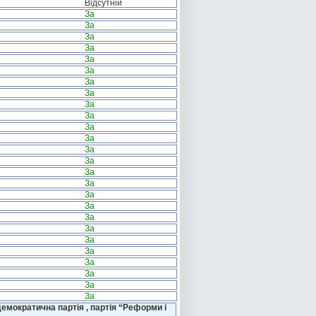
Відсутній
За
За
За
За
За
За
За
За
За
За
За
За
За
За
За
За
За
За
За
За
За
За
За
За
За
За
емократична партія , партія “Реформи і