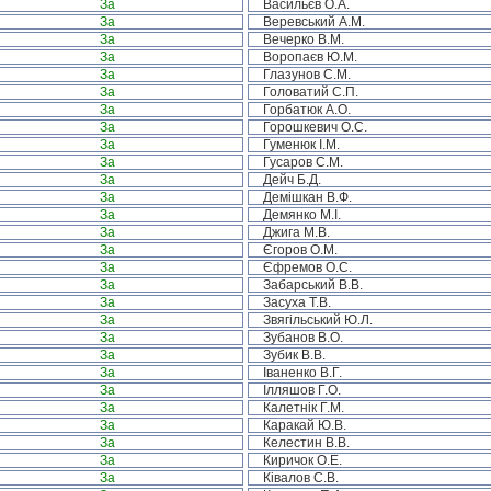
За
Васильєв О.А.
За
Веревський А.М.
За
Вечерко В.М.
За
Воропаєв Ю.М.
За
Глазунов С.М.
За
Головатий С.П.
За
Горбатюк А.О.
За
Горошкевич О.С.
За
Гуменюк І.М.
За
Гусаров С.М.
За
Дейч Б.Д.
За
Демішкан В.Ф.
За
Демянко М.І.
За
Джига М.В.
За
Єгоров О.М.
За
Єфремов О.С.
За
Забарський В.В.
За
Засуха Т.В.
За
Звягільський Ю.Л.
За
Зубанов В.О.
За
Зубик В.В.
За
Іваненко В.Г.
За
Ілляшов Г.О.
За
Калетнік Г.М.
За
Каракай Ю.В.
За
Келестин В.В.
За
Киричок О.Е.
За
Ківалов С.В.