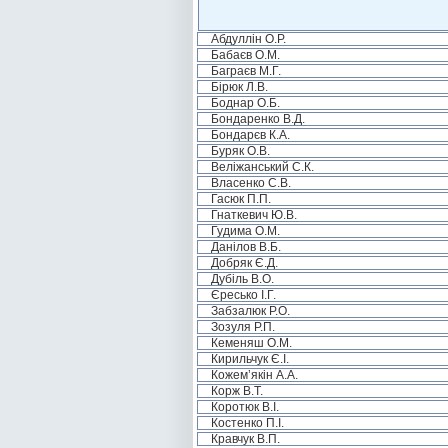
Абдуллін О.Р.
Бабаєв О.М.
Баграєв М.Г.
Бірюк Л.В.
Боднар О.Б.
Бондаренко В.Д.
Бондарєв К.А.
Буряк О.В.
Веліжанський С.К.
Власенко С.В.
Гасюк П.П.
Гнаткевич Ю.В.
Гудима О.М.
Данілов В.Б.
Добряк Є.Д.
Дубіль В.О.
Єресько І.Г.
Забзалюк Р.О.
Зозуля Р.П.
Кеменяш О.М.
Кирильчук Є.І.
Кожем’якін А.А.
Корж В.Т.
Коротюк В.І.
Костенко П.І.
Кравчук В.П.