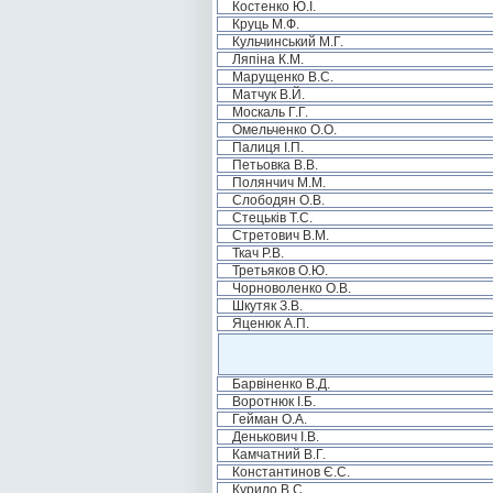
Костенко Ю.І.
Круць М.Ф.
Кульчинський М.Г.
Ляпіна К.М.
Марущенко В.С.
Матчук В.Й.
Москаль Г.Г.
Омельченко О.О.
Палиця І.П.
Петьовка В.В.
Полянчич М.М.
Слободян О.В.
Стецьків Т.С.
Стретович В.М.
Ткач Р.В.
Третьяков О.Ю.
Чорноволенко О.В.
Шкутяк З.В.
Яценюк А.П.
Барвіненко В.Д.
Воротнюк І.Б.
Гейман О.А.
Денькович І.В.
Камчатний В.Г.
Константинов Є.С.
Курило В.С.