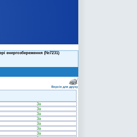
ері енергозбереження (№7231)
Версія для друку
За
За
За
За
За
За
За