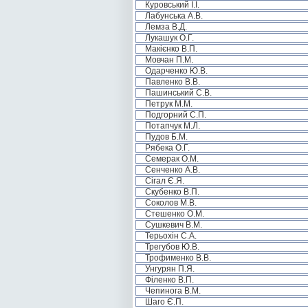
Куровський І.І.
Лабунська А.В.
Лемза В.Д.
Лукашук О.Г.
Макієнко В.П.
Мовчан П.М.
Одарченко Ю.В.
Павленко В.В.
Пашинський С.В.
Петрук М.М.
Подгорний С.П.
Потапчук М.Л.
Пудов Б.М.
Рябека О.Г.
Семерак О.М.
Сенченко А.В.
Сігал Є.Я.
Скубенко В.П.
Соколов М.В.
Стешенко О.М.
Сушкевич В.М.
Терьохін С.А.
Трегубов Ю.В.
Трофименко В.В.
Унгурян П.Я.
Філенко В.П.
Чепинога В.М.
Шаго Є.П.