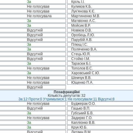
За
Кріль І.І.
Не голосував
Куликов К.Б.
Не голосував
Лук’янова К.Є.
Не голосувала
Мартиненко М.В.
За
Матвієнко А.С.
За
Мойсик В.Р.
Відсутній
Новіков О.В.
Відсутній
Оробець Л.Ю.
Відсутній
Парубій А.В.
За
Плющ І.С.
За
Поляченко В.А.
Відсутній
Стець Ю.Я.
Відсутній
Стойко І.М.
За
Тарасюк Б.І.
Не голосував
Тополов В.С.
За
Харовський С.Ю.
Не голосував
Шемчук В.В.
Не голосував
Ющенко П.А.
Відсутній
Позафракційні
Кількість депутатів: 32
За:12 Проти:0 Утрималися:1 Не голосували:11 Відсутні:8
Не голосував
Буджерак О.О.
Відсутній
Гацько В.П.
За
Губський Б.В.
Не голосував
Задирко Г.О.
За
Каплієнко В.В.
За
Крук Ю.Б.
Відсутній
Литвин В.М.