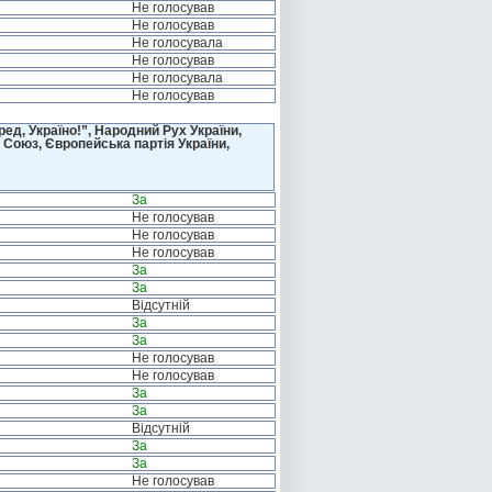
Не голосував
Не голосував
Не голосувала
Не голосував
Не голосувала
Не голосував
д, Україно!”, Народний Рух України,
 Союз, Європейська партія України,
За
Не голосував
Не голосував
Не голосував
За
За
Відсутній
За
За
Не голосував
Не голосував
За
За
Відсутній
За
За
Не голосував