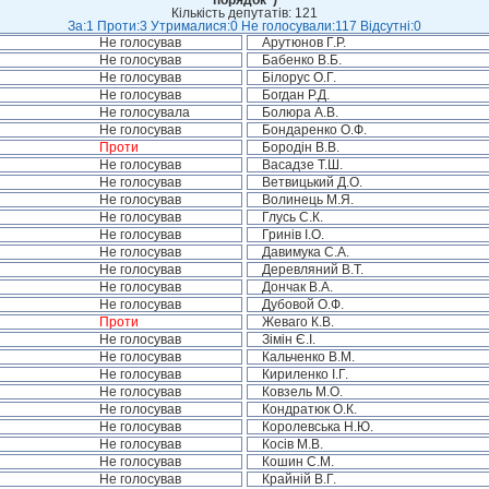
порядок”)
Кількість депутатів: 121
За:1 Проти:3 Утрималися:0 Не голосували:117 Відсутні:0
Не голосував
Арутюнов Г.Р.
Не голосував
Бабенко В.Б.
Не голосував
Білорус О.Г.
Не голосував
Богдан Р.Д.
Не голосувала
Болюра А.В.
Не голосував
Бондаренко О.Ф.
Проти
Бородін В.В.
Не голосував
Васадзе Т.Ш.
Не голосував
Ветвицький Д.О.
Не голосував
Волинець М.Я.
Не голосував
Глусь С.К.
Не голосував
Гринів І.О.
Не голосував
Давимука С.А.
Не голосував
Деревляний В.Т.
Не голосував
Дончак В.А.
Не голосував
Дубовой О.Ф.
Проти
Жеваго К.В.
Не голосував
Зімін Є.І.
Не голосував
Кальченко В.М.
Не голосував
Кириленко І.Г.
Не голосував
Ковзель М.О.
Не голосував
Кондратюк О.К.
Не голосував
Королевська Н.Ю.
Не голосував
Косів М.В.
Не голосував
Кошин С.М.
Не голосував
Крайній В.Г.