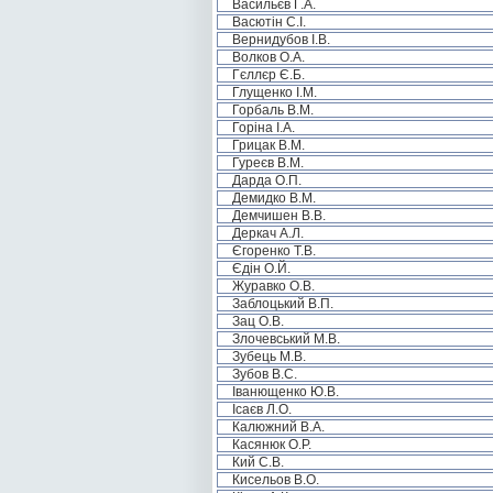
Васильєв Г.А.
Васютін С.І.
Вернидубов І.В.
Волков О.А.
Гєллєр Є.Б.
Глущенко І.М.
Горбаль В.М.
Горіна І.А.
Грицак В.М.
Гуреєв В.М.
Дарда О.П.
Демидко В.М.
Демчишен В.В.
Деркач А.Л.
Єгоренко Т.В.
Єдін О.Й.
Журавко О.В.
Заблоцький В.П.
Зац О.В.
Злочевський М.В.
Зубець М.В.
Зубов В.С.
Іванющенко Ю.В.
Ісаєв Л.О.
Калюжний В.А.
Касянюк О.Р.
Кий С.В.
Кисельов В.О.