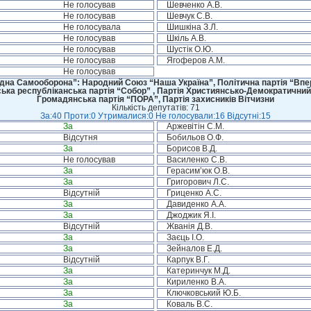
Не голосував
Шевченко А.В.
Не голосував
Шевчук С.В.
Не голосувала
Шишкіна З.Л.
Не голосував
Шкіль А.В.
Не голосував
Шустік О.Ю.
Не голосував
Ягоферов А.М.
Не голосував
дна Самооборона”: Народний Союз “Наша Україна”, Політична партія “Впере
ська республіканська партія “Собор” , Партія Християнсько-Демократичний
Громадянська партія “ПОРА”, Партія захисників Вітчизни
Кількість депутатів: 71
За:40 Проти:0 Утрималися:0 Не голосували:16 Відсутні:15
За
Аржевітін С.М.
Відсутня
Бобильов О.Ф.
За
Борисов В.Д.
Не голосував
Василенко С.В.
За
Герасим’юк О.В.
За
Григорович Л.С.
Відсутній
Гриценко А.С.
За
Давиденко А.А.
За
Джоджик Я.І.
Відсутній
Жванія Д.В.
За
Заєць І.О.
За
Зейналов Е.Д.
Відсутній
Карпук В.Г.
За
Катеринчук М.Д.
За
Кириленко В.А.
За
Ключковський Ю.Б.
За
Коваль В.С.