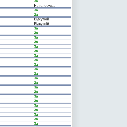
За
Не голосував
За
За
Відсутній
Відсутній
За
За
За
За
За
За
За
За
За
За
За
За
За
За
За
За
За
За
За
За
За
За