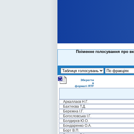
Поіменне голосування про вк
Зберегти
в
форматі RTF
Аркаллаєв Н.Г.
Бахтеєва Т.Д.
Бережна І.Г.
Богословська І.Г.
Болдирєв Ю.О.
Бондаренко О.А.
Борт В.П.