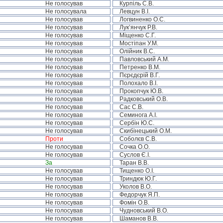
Не голосував
Курпіль С.В.
Не голосувала
Левцун В.І.
Не голосував
Логвиненко О.С.
Не голосував
Лук’янчук Р.В.
Не голосував
Міщенко С.Г.
Не голосував
Мостіпан У.М.
Не голосував
Олійник В.С.
Не голосував
Павловський А.М.
Не голосував
Петренко В.М.
Не голосував
Пєрєдєрій В.Г.
Не голосував
Полохало В.І.
Не голосував
Прокопчук Ю.В.
Не голосував
Радковський О.В.
Не голосував
Сас С.В.
Не голосував
Семинога А.І.
Не голосував
Сербін Ю.С.
Не голосував
Скибінецький О.М.
Проти
Соболєв С.В.
Не голосував
Сочка О.О.
Не голосував
Суслов Є.І.
За
Таран В.В.
Не голосував
Тищенко О.І.
Не голосував
Триндюк Ю.Г.
Не голосував
Уколов В.О.
Не голосував
Федорчук Я.П.
Не голосував
Фомін О.В.
Не голосував
Чудновський В.О.
Не голосував
Шаманов В.В.