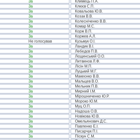
За
Климець П.А.
За
Клюєв С.П.
За
Ковальова Ю.В.
За
Козак В.В.
За
Колесніченко В.В.
За
Комар М.С.
За
Корж В.П.
За
Коржев А.Л.
Не голосував
Кузьмук О.І.
За
Ландик В.І.
За
Лебедєв П.В.
За
Лєщинський О.О.
За
Литвинов Л.Ф.
За
Лісін М.П.
За
Луцький М.Г.
За
Макеєнко В.В.
За
Мальцев В.О.
За
Мельник П.В.
За
Мирний І.М.
За
Мірошниченко Ю.Р.
За
Мороко Ю.М.
За
Муц О.П.
За
Надоша О.В.
За
Новікова Ю.В.
За
Омельянович Д.С.
За
Павленко Е.І.
За
Писарчук П.І.
За
Піскун С.М.