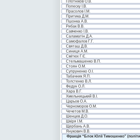
Плотніков О.В.
Попеску І.В.
Прасолов І.М.
Притика Д.М.
Пшонка А.В.
Рибак В.В.
Савченко І.В.
Саламатін Д.А.
Самофалов Г.Г.
Святаш Д.В.
Синиця А.М.
Смітюх Г.Є.
Стельмашенко В.П.
Стоян О.М.
Супруненко О.І.
Табачник Я.П.
Толстенко В.Л.
Федун О.Л.
Хара В.Г.
Хмельницький В.І.
Царьов О.А.
Черноморов О.М.
Чечетов М.В.
Шенцев Д.О.
Шкіря І.М.
Щербань А.В.
Янукович В.В.
Фракція “Блок Юлії Тимошенко" (політи