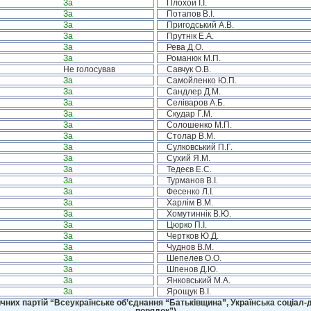
За
Плохой І.І.
За
Потапов В.І.
За
Пригодський А.В.
За
Прутнік Е.А.
За
Рева Д.О.
За
Романюк М.П.
Не голосував
Савчук О.В.
За
Самойленко Ю.П.
За
Сандлер Д.М.
За
Селіваров А.Б.
За
Скудар Г.М.
За
Солошенко М.П.
За
Столар В.М.
За
Сулковський П.Г.
За
Сухий Я.М.
За
Тедеєв Е.С.
За
Турманов В.І.
За
Фесенко Л.І.
За
Харлім В.М.
За
Хомутиннік В.Ю.
За
Цюрко П.І.
За
Чертков Ю.Д.
За
Чуднов В.М.
За
Шепелев О.О.
За
Шпенов Д.Ю.
За
Янковський М.А.
За
Ярощук В.І.
чних партій “Всеукраїнське об’єднання “Батьківщина”, Українська соціал-д