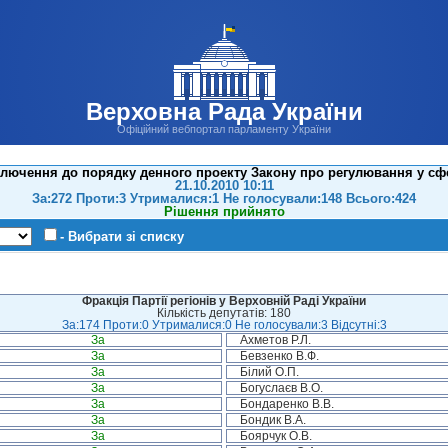
Верховна Рада України
Офіційний вебпортал парламенту України
лючення до порядку денного проекту Закону про регулювання у сф
21.10.2010 10:11
За:272 Проти:3 Утрималися:1 Не голосували:148 Всього:424
Рішення прийнято
- Вибрати зі списку
Фракція Партії регіонів у Верховній Раді України
Кількість депутатів: 180
За:174 Проти:0 Утрималися:0 Не голосували:3 Відсутні:3
За
Ахметов Р.Л.
За
Бевзенко В.Ф.
За
Білий О.П.
За
Богуслаєв В.О.
За
Бондаренко В.В.
За
Бондик В.А.
За
Боярчук О.В.