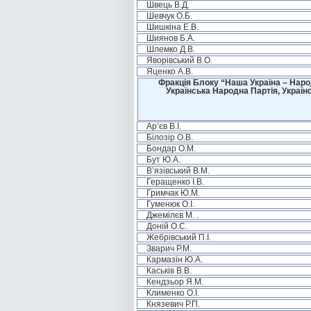
Швець В.Д.
Шевчук О.Б.
Шишкіна Е.В.
Шиянов Б.А.
Шлемко Д.В.
Яворівський В.О.
Яценко А.В.
Фракція Блоку “Наша Україна – Наро
Українська Народна Партія, Україн
Ар’єв В.І.
Білозір О.В.
Бондар О.М.
Бут Ю.А.
В’язівський В.М.
Геращенко І.В.
Гримчак Ю.М.
Гуменюк О.І.
Джемілєв М. .
Доній О.С.
Жебрівський П.І.
Зварич Р.М.
Кармазін Ю.А.
Каськів В.В.
Кендзьор Я.М.
Клименко О.І.
Князевич Р.П.