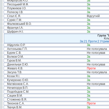
Мокроусов А.О.
За
Песоцький М.Ф.
За
Плужніков І.О.
За
Попеску І.В.
За
Сігал Є.Я.
Відсутній
Суркіс Г.М.
За
Фіалковський В.О.
За
Франчук І.А.
За
Шуфрич Н.І.
За
Група "
Кіл
За:21 Проти:2 Утрима
Абдуллін О.Р.
За
Антоньєва Г.П.
Не голосувала
Буряк С.В.
Не голосував
Волков О.М.
За
Гуров В.М.
За
Данильчук О.Ю.
Не голосував
Жеваго К.В.
Проти
Засуха Т.В.
Не голосувала
Козак Я.І.
За
Кучеренко О.Ю.
За
Матвієнков С.А.
Не голосував
Нечипорук В.П.
За
Подобєдов С.М.
За
Сацюк В.М.
За
Стоженко В.Я.
За
Тихонов С.А.
Проти
Ткачук В.М.
За