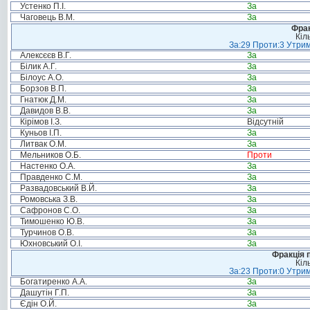
Устенко П.І.
За
Чаговець В.М.
За
Фрак
Кіл
За:29 Проти:3 Утрим
Алексєєв В.Г.
За
Білик А.Г.
За
Білоус А.О.
За
Борзов В.П.
За
Гнатюк Д.М.
За
Давидов В.В.
За
Кірімов І.З.
Відсутній
Куньов І.П.
За
Литвак О.М.
За
Мельников О.Б.
Проти
Настенко О.А.
За
Правденко С.М.
За
Развадовський В.Й.
За
Ромовська З.В.
За
Сафронов С.О.
За
Тимошенко Ю.В.
За
Турчинов О.В.
За
Юхновський О.І.
За
Фракція п
Кіл
За:23 Проти:0 Утрим
Богатиренко А.А.
За
Дашутін Г.П.
За
Єдін О.Й.
За