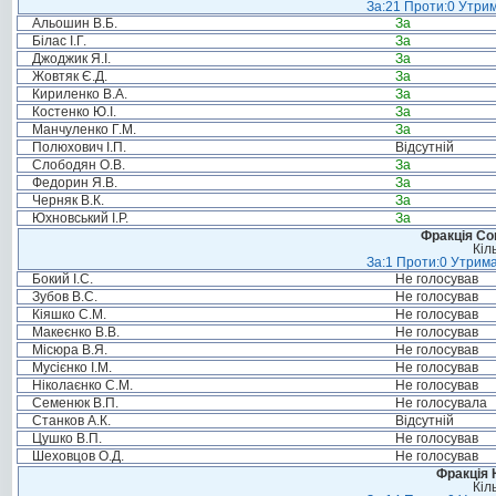
За:21 Проти:0 Утрим
Альошин В.Б.
За
Білас І.Г.
За
Джоджик Я.І.
За
Жовтяк Є.Д.
За
Кириленко В.А.
За
Костенко Ю.І.
За
Манчуленко Г.М.
За
Полюхович І.П.
Відсутній
Слободян О.В.
За
Федорин Я.В.
За
Черняк В.К.
За
Юхновський І.Р.
За
Фракція Соц
Кіл
За:1 Проти:0 Утрима
Бокий І.С.
Не голосував
Зубов В.С.
Не голосував
Кіяшко С.М.
Не голосував
Макеєнко В.В.
Не голосував
Місюра В.Я.
Не голосував
Мусієнко І.М.
Не голосував
Ніколаєнко С.М.
Не голосував
Семенюк В.П.
Не голосувала
Станков А.К.
Відсутній
Цушко В.П.
Не голосував
Шеховцов О.Д.
Не голосував
Фракція 
Кіл