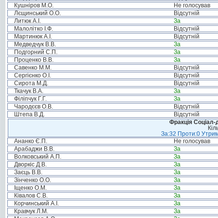
Кушніров М.О.
Не голосував
Лєщинський О.О.
Відсутній
Литюк А.І.
За
Малолітко І.Ф.
Відсутній
Мартинюк А.І.
Відсутній
Медведчук В.В.
За
Подгорний С.П.
За
Проценко В.В.
За
Савенко М.М.
Відсутній
Сергієнко О.І.
Відсутній
Сирота М.Д.
Відсутній
Ткачук В.А.
За
Філіпчук Г.Г.
За
Чародєєв О.В.
Відсутній
Штепа В.Д.
Відсутній
Фракція Соціал-д
Кіл
За:32 Проти:0 Утрим
Ананко Є.П.
Не голосував
Арабаджи В.В.
За
Волковський А.П.
За
Дворкіс Д.В.
За
Заєць В.В.
За
Зінченко О.О.
За
Іщенко О.М.
За
Ківалов С.В.
За
Корчинський А.І.
За
Кравчук Л.М.
За