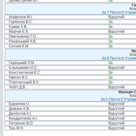
Цехмістренко В.Г.
За
Гр
Кіл
За:7 Проти:0 Утрим
Агафонов М.І.
Відсутній
Горбачов В.С.
За
Єрмак А.В.
За
Марчук Є.К.
Відсутній
Омельченко Г.О.
За
Раханський А.В.
За
Ситник К.М.
За
Фр
Кіл
За:8 Проти:0 Утрим
Гадяцький Л.М.
За
Єльяшкевич О.С.
Відсутній
Константинов Е.С.
За
Омеліч В.С.
За
Плютинський В.А.
За
Чобіт Д.В.
Відсутній
Фракція С
Кіл
За:0 Проти:0 Утрима
Баранчик І.І.
Відсутній
Довгань К.В.
Відсутній
Дроботов А.І.
Відсутній
Кондратенко А.І.
Відсутній
Петренко В.О.
Відсутній
Туш М.Н.
Відсутній