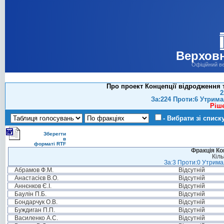
Верховн
Офіційний в
Про проект Концепції відродження 
2
За:224 Проти:6 Утрима
Ріш
- Вибрати зі списк
Зберегти
в
форматі RTF
Фракція Ком
Кіль
За:3 Проти:0 Утримал
Абрамов Ф.М.
Відсутній
Анастасієв В.О.
Відсутній
Аннєнков Є.І.
Відсутній
Баулін П.Б.
Відсутній
Бондарчук О.В.
Відсутній
Буждиган П.П.
Відсутній
Василенко А.С.
Відсутній