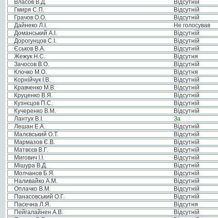
Власов В.Д.
Відсутній
Гмиря С.П.
Відсутній
Грачов О.О.
Відсутній
Дайнеко Л.І.
Не голосував
Доманський А.І.
Відсутній
Дорогунцов С.І.
Відсутній
Єськов В.А.
Відсутній
Жежук Н.С.
Відсутня
Зачосов В.О.
Відсутній
Клочко М.О.
Відсутня
Корнійчук І.В.
Відсутній
Кравченко М.В.
Відсутній
Круценко В.Я.
Відсутній
Кузнєцов П.С.
Відсутній
Кучеренко В.М.
Відсутній
Лантух В.І.
За
Лешан Е.А.
Відсутній
Малєвський О.Т.
Відсутній
Мармазов Є.В.
Відсутній
Матвєєв В.Г.
Відсутній
Мигович І.І.
Відсутній
Мішура В.Д.
Відсутній
Молчанов Б.Я.
Відсутній
Наливайко А.М.
Відсутній
Оплачко В.М.
Відсутній
Панасовський О.Г.
Відсутній
Пасечна Л.Я.
Відсутня
Пейгалайнен А.В.
Відсутній