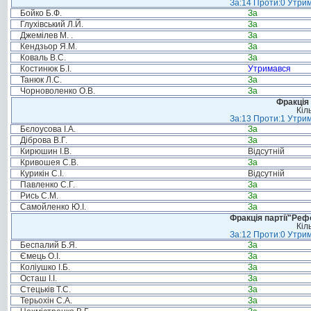
За:14 Проти:0 Утрим
Бойко Б.Ф.
За
Глухівський Л.Й.
За
Джемілев М. .
За
Кендзьор Я.М.
За
Коваль В.С.
За
Костинюк Б.І.
Утримався
Танюк Л.С.
За
Чорноволенко О.В.
За
Фракція 
Кіл
За:13 Проти:1 Утрим
Бєлоусова І.А.
За
Діброва В.Г.
За
Кирюшин І.В.
Відсутній
Кривошея С.В.
За
Курикін С.І.
Відсутній
Павленко С.Г.
За
Рись С.М.
За
Самойленко Ю.І.
За
Фракція партії"Реф
Кіл
За:12 Проти:0 Утрим
Беспалий Б.Я.
За
Ємець О.І.
За
Коліушко І.Б.
За
Осташ І.І.
За
Стецьків Т.С.
За
Терьохін С.А.
За