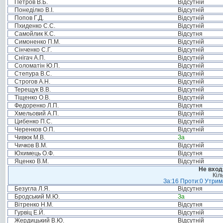
Петров В.Б.
Відсутній
Понеділко В.І.
Відсутній
Попов Г.Д.
Відсутній
Пхиденко С.С.
Відсутній
Самойлик К.С.
Відсутня
Симоненко П.М.
Відсутній
Сінченко С.Г.
Відсутній
Снігач А.П.
Відсутній
Соломатін Ю.П.
Відсутній
Степура В.С.
Відсутній
Строгов А.Н.
Відсутній
Терещук В.В.
Відсутній
Тіщенко О.В.
Відсутній
Федоренко Л.П.
Відсутня
Хмельовий А.П.
Відсутній
Цибенко П.С.
Відсутній
Черенков О.П.
Відсутній
Чивюк М.В.
За
Чичков В.М.
Відсутній
Юхимець О.Ф.
Відсутня
Яценко В.М.
Відсутній
Не вход
Кіл
За:16 Проти:0 Утрима
Безугла Л.Я.
Відсутня
Бродський М.Ю.
За
Вітренко Н.М.
Відсутня
Гурвіц Е.Й.
Відсутній
Жердицький В.Ю.
Відсутній