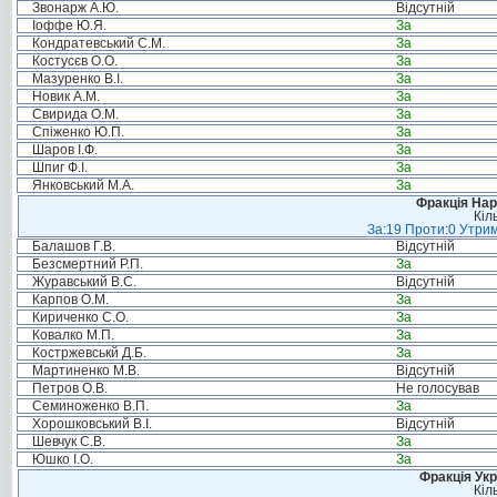
Звонарж А.Ю.
Відсутній
Іоффе Ю.Я.
За
Кондратевський С.М.
За
Костусєв О.О.
За
Мазуренко В.І.
За
Новик А.М.
За
Свирида О.М.
За
Спіженко Ю.П.
За
Шаров І.Ф.
За
Шпиг Ф.І.
За
Янковський М.А.
За
Фракція Нар
Кіл
За:19 Проти:0 Утрим
Балашов Г.В.
Відсутній
Безсмертний Р.П.
За
Журавський В.С.
Відсутній
Карпов О.М.
За
Кириченко С.О.
За
Ковалко М.П.
За
Костржевськй Д.Б.
За
Мартиненко М.В.
Відсутній
Петров О.В.
Не голосував
Семиноженко В.П.
За
Хорошковський В.І.
Відсутній
Шевчук С.В.
За
Юшко І.О.
За
Фракція Ук
Кіл