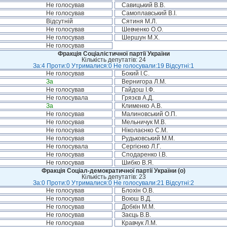
Не голосував
Савицький В.В.
Не голосував
Самоплавський В.І.
Відсутній
Сятиня М.Л.
Не голосував
Шевченко О.О.
Не голосував
Шершун М.Х.
Не голосував
Фракція Соціалістичної партії України
Кількість депутатів: 24
За:4 Проти:0 Утрималися:0 Не голосували:19 Відсутні:1
Не голосував
Бокий І.С.
За
Вернигора Л.М.
Не голосував
Гайдош І.Ф.
Не голосувала
Грязєв А.Д.
За
Клименко А.В.
Не голосував
Малиновський О.П.
Не голосував
Мельничук М.В.
Не голосував
Ніколаєнко С.М.
Не голосував
Рудьковський М.М.
Не голосувала
Сергієнко Л.Г.
Не голосував
Сподаренко І.В.
Не голосував
Шибко В.Я.
Фракція Соціал-демократичної партії України (о)
Кількість депутатів: 23
За:0 Проти:0 Утрималися:0 Не голосували:21 Відсутні:2
Не голосував
Блохін О.В.
Не голосував
Воюш В.Д.
Не голосував
Добкін М.М.
Не голосував
Заєць В.В.
Не голосував
Кравчук Л.М.