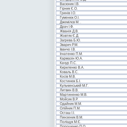
Васюник І.В.
Гірник Є.О.
Гринів І.О.
Гуменюк О.І.
Джемілєв М. .
Драч І.Ф.
Жванія Д.В.
Жовтяк Є.Д.
Загрева Б.Ю.
Зварич Р.М.
Іванчо І.В.
Ігнатенко П.М.
Кармазін Ю.А.
Качур П.С.
Кириленко В.А.
Коваль В.С.
Косів М.В.
Костинюк Б.І.
Кульчинський М.Г.
Литвин В.В.
Мартиненко М.В.
Мойсик В.Р.
Одайник М.М.
Олійник П.М.
Осташ І.І.
Пинзеник В.М.
Поліщук М.Є.
Порошенко П.О.