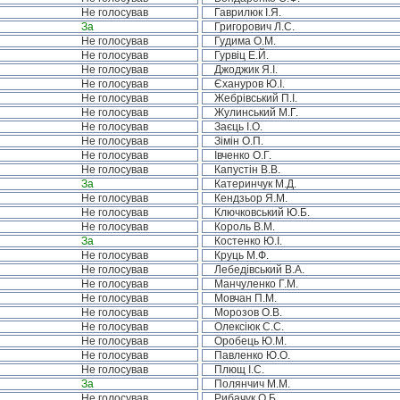
Не голосував
Гаврилюк І.Я.
За
Григорович Л.С.
Не голосував
Гудима О.М.
Не голосував
Гурвіц Е.Й.
Не голосував
Джоджик Я.І.
Не голосував
Єхануров Ю.І.
Не голосував
Жебрівський П.І.
Не голосував
Жулинський М.Г.
Не голосував
Заєць І.О.
Не голосував
Зімін О.П.
Не голосував
Івченко О.Г.
Не голосував
Капустін В.В.
За
Катеринчук М.Д.
Не голосував
Кендзьор Я.М.
Не голосував
Ключковський Ю.Б.
Не голосував
Король В.М.
За
Костенко Ю.І.
Не голосував
Круць М.Ф.
Не голосував
Лебедівський В.А.
Не голосував
Манчуленко Г.М.
Не голосував
Мовчан П.М.
Не голосував
Морозов О.В.
Не голосував
Олексіюк С.С.
Не голосував
Оробець Ю.М.
Не голосував
Павленко Ю.О.
Не голосував
Плющ І.С.
За
Полянчич М.М.
Не голосував
Рибачук О.Б.