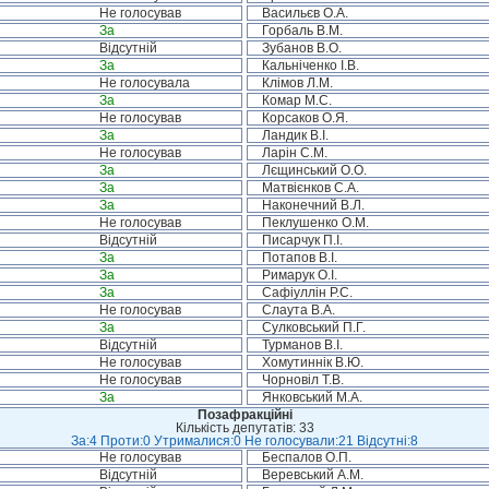
Не голосував
Васильєв О.А.
За
Горбаль В.М.
Відсутній
Зубанов В.О.
За
Кальніченко І.В.
Не голосувала
Клімов Л.М.
За
Комар М.С.
Не голосував
Корсаков О.Я.
За
Ландик В.І.
Не голосував
Ларін С.М.
За
Лєщинський О.О.
За
Матвієнков С.А.
За
Наконечний В.Л.
Не голосував
Пеклушенко О.М.
Відсутній
Писарчук П.І.
За
Потапов В.І.
За
Римарук О.І.
За
Сафіуллін Р.С.
Не голосував
Слаута В.А.
За
Сулковський П.Г.
Відсутній
Турманов В.І.
Не голосував
Хомутиннік В.Ю.
Не голосував
Чорновіл Т.В.
За
Янковський М.А.
Позафракційні
Кількість депутатів: 33
За:4 Проти:0 Утрималися:0 Не голосували:21 Відсутні:8
Не голосував
Беспалов О.П.
Відсутній
Веревський А.М.