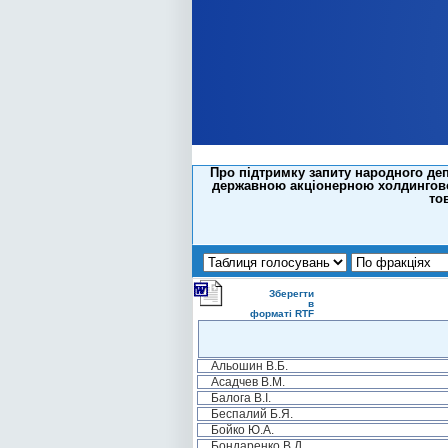
Про підтримку запиту народного деп
державною акціонерною холдингово
то
Зберегти
в
форматі RTF
Альошин В.Б.
Асадчев В.М.
Балога В.І.
Беспалий Б.Я.
Бойко Ю.А.
Бондаренко В.Д.