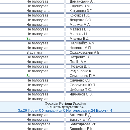
Не голосував
Доманський А.І.
Не голосував
Єщенко В.М.
Не голосувала
Катушева З.Г.
Не голосував
Крючков Г.К.
Не голосував
Лещенко В.О.
Не голосував
Маркуш М.А.
Не голосував
Матвєєв В.Г.
Не голосував
Мигович І.І.
За
Мішура В.Д.
Не голосував
Наливайко А.М.
Не голосував
Носенко М.П.
Відсутній
Оржаховський А.В.
Не голосував
Петренко В.С.
Не голосував
Полііт А.А.
Не голосував
Пузаков В.Т.
Не голосував
Родіонов М.К.
За
Симоненко П.М.
Не голосував
Сінченко С.Г.
Не голосував
Соломатін Ю.П.
Не голосував
Цибенко П.С.
Не голосував
Чичканов С.В.
Не голосував
Фракція Регіони України
Кількість депутатів: 54
За:26 Проти:0 Утрималися:0 Не голосували:24 Відсутні:4
Не голосував
Антемюк В.Д.
Не голосував
Бастрига І.М.
Не голосувала
Богатирьова Р.В.
Не голосував
Бронніков В.К.