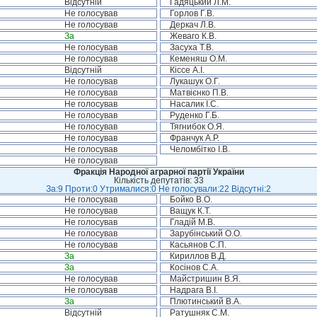
Відсутній
Гадяцький Л.М.
Не голосував
Горлов Г.В.
Не голосував
Деркач Л.В.
За
Жеваго К.В.
Не голосував
Засуха Т.В.
Не голосував
Кеменяш О.М.
Відсутній
Кіссе А.І.
Не голосував
Лукашук О.Г.
Не голосував
Матвієнко П.В.
Не голосував
Насалик І.С.
Не голосував
Руденко Г.Б.
Не голосував
Тягнибок О.Я.
Не голосував
Франчук А.Р.
Не голосував
Челомбітко І.В.
Не голосував
Фракція Народної аграрної партії України
Кількість депутатів: 33
За:9 Проти:0 Утрималися:0 Не голосували:22 Відсутні:2
Не голосував
Бойко В.О.
Не голосував
Ващук К.Т.
Не голосував
Гладій М.В.
Не голосував
Зарубінський О.О.
Не голосував
Касьянов С.П.
За
Кириллов В.Д.
За
Косінов С.А.
Не голосував
Майстришин В.Я.
Не голосував
Надрага В.І.
За
Плютинський В.А.
Відсутній
Ратушняк С.М.