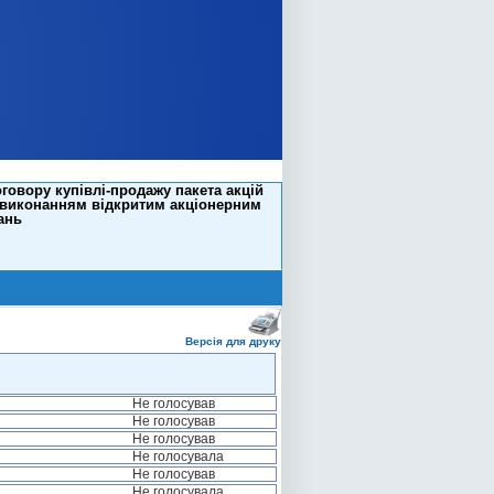
говору купівлі-продажу пакета акцій
евиконанням відкритим акціонерним
ань
Версія для друку
Не голосував
Не голосував
Не голосував
Не голосувала
Не голосував
Не голосувала