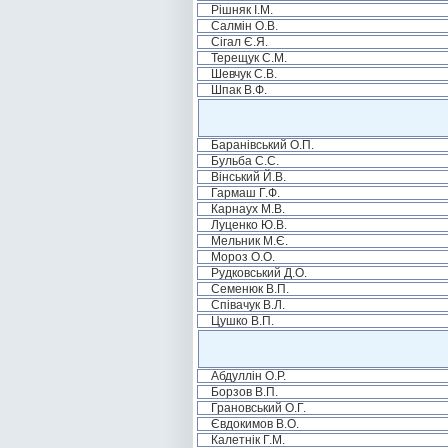
Рішняк І.М.
Салмін О.В.
Сігал Є.Я.
Терещук С.М.
Шевчук С.В.
Шпак В.Ф.
Баранівський О.П.
Бульба С.С.
Вінський Й.В.
Гармаш Г.Ф.
Карнаух М.В.
Луценко Ю.В.
Мельник М.Є.
Мороз О.О.
Рудковський Д.О.
Семенюк В.П.
Співачук В.Л.
Цушко В.П.
Абдуллін О.Р.
Борзов В.П.
Грановський О.Г.
Євдокимов В.О.
Калетнік Г.М.