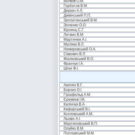
Волков О.М.
Горбатов В.М.
Деркач А.Л.
Димінський П.П.
Заплатинський В.М.
Зінченко О.О.
Кіроянц С.Г.
Литвин В.М.
Мартинюк А.І.
Мусіяка В.Л.
Немировський О.А.
Сівкович В.Л.
Фіалковський В.О.
Франчук І.А.
Шпиг Ф.І.
Акопян В.Г.
Борзих О.І.
Гіршфельд А.М.
Єремеєв І.М.
Калінчук В.А.
Кафарський В.І.
Козловський А.М.
Льовін А.І.
Мартиновський В.П.
Олуйко В.М.
Поплавський М.М.