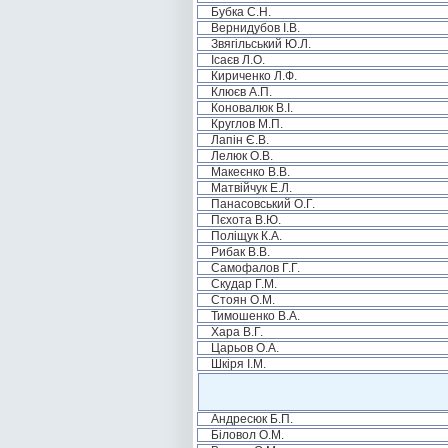
Бубка С.Н.
Вернидубов І.В.
Звягільський Ю.Л.
Ісаєв Л.О.
Кириченко Л.Ф.
Клюєв А.П.
Коновалюк В.І.
Круглов М.П.
Лапін Є.В.
Лелюк О.В.
Макеєнко В.В.
Матвійчук Е.Л.
Панасовський О.Г.
Пєхота В.Ю.
Поліщук К.А.
Рибак В.В.
Самофалов Г.Г.
Скудар Г.М.
Стоян О.М.
Тимошенко В.А.
Хара В.Г.
Царьов О.А.
Шкіря І.М.
Андресюк Б.П.
Біловол О.М.