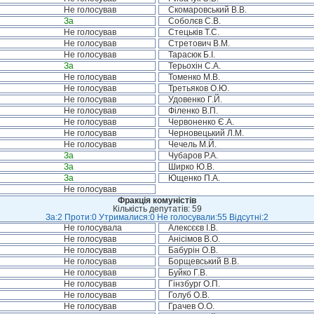
Не голосував
Скомаровський В.В.
За
Соболєв С.В.
Не голосував
Стецьків Т.С.
Не голосував
Стретович В.М.
Не голосував
Тарасюк Б.І.
За
Терьохін С.А.
Не голосував
Томенко М.В.
Не голосував
Третьяков О.Ю.
Не голосував
Удовенко Г.Й.
Не голосував
Філенко В.П.
Не голосував
Червоненко Є.А.
Не голосував
Черновецький Л.М.
Не голосував
Чечель М.Й.
За
Чубаров Р.А.
За
Ширко Ю.В.
За
Ющенко П.А.
Не голосував
Фракція комуністів
Кількість депутатів: 59
За:2 Проти:0 Утрималися:0 Не голосували:55 Відсутні:2
Не голосувала
Алексєєв І.В.
Не голосував
Анісімов В.О.
Не голосував
Бабурін О.В.
Не голосував
Борщевський В.В.
Не голосував
Буйко Г.В.
Не голосував
Гінзбург О.П.
Не голосував
Голуб О.В.
Не голосував
Грачев О.О.