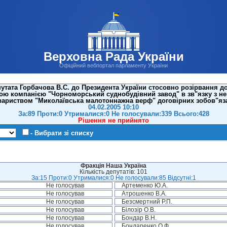
Верховна Рада України
Офіційний вебпортал парламенту України
утата Горбачова В.С. до Президента України стосовно розірвання до
ю компанією "Чорноморський суднобудівний завод" в зв"язку з н
вариством "Миколаївська малотоннажна верф" договірних зобов"яз
04.02.2005 10:10
За:89 Проти:0 Утрималися:0 Не голосували:339 Всього:428
Рішення не прийнято
- Вибрати зі списку
Фракція Наша Україна
Кількість депутатів: 101
За:15 Проти:0 Утрималися:0 Не голосували:85 Відсутні:1
Не голосував
Артеменко Ю.А.
Не голосував
Атрошенко В.А.
Не голосував
Безсмертний Р.П.
Не голосував
Білозір О.В.
Не голосував
Бондар В.Н.
Не голосував
Бондаренко О.Ф.