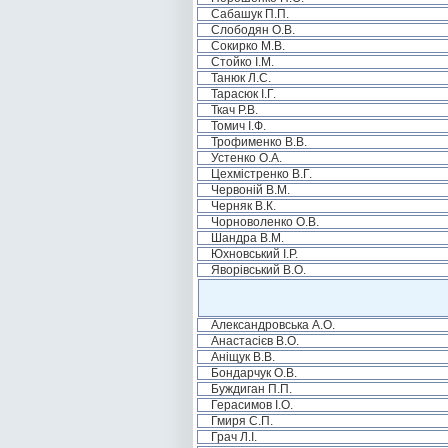
Сабашук П.П.
Слободян О.В.
Сокирко М.В.
Стойко І.М.
Танюк Л.С.
Тарасюк І.Г.
Ткач Р.В.
Томич І.Ф.
Трофименко В.В.
Устенко О.А.
Цехмістренко В.Г.
Червоній В.М.
Черняк В.К.
Чорноволенко О.В.
Шандра В.М.
Юхновський І.Р.
Яворівський В.О.
Александровська А.О.
Анастасієв В.О.
Аніщук В.В.
Бондарчук О.В.
Буждиган П.П.
Герасимов І.О.
Гмиря С.П.
Грач Л.І.