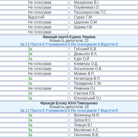
Не голосував
Мазуренко В.І.
Не голосував
Плужников І.О.
Не голосував
Прошкуратова Т.С.
Відсутній
Суркіс Г.М.
Не голосував
Царенко О.М.
Не голосував
Шурма І.М.
Не голосував
Фракція партії Єдина Україна
Кількість депутатів: 22
За:13 Проти:0 Утрималися:0 Не голосували:9 Відсутні:0
За
Губський Б.В.
За
Демьохін В.А.
За
Єдін О.Й.
Не голосував
Климпуш О.Д.
Не голосував
Косьяненко О.В.
Не голосував
Мовчан В.П.
За
Нечипорук В.П.
За
Правденко С.М.
Не голосував
Ременюк О.І.
За
Сватков Л.Б.
За
Юхновський О.І.
Фракція Блоку Юлії Тимошенко
Кількість депутатів: 19
За:12 Проти:0 Утрималися:0 Не голосували:7 Відсутні:0
За
Волинець М.Я.
За
Зубов В.С.
За
Левцун В.І.
За
Матвієнко А.С.
За
Онопенко В.В.