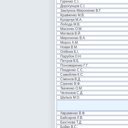
Гуренко С.І.
Дорогунцов С.І.
Заклунна-Мироненко В.Г.
Кравченко М.В.
Кухарчук М.А.
Лобода М.В.
Масенко О.М.
Матвєєв В.Й.
Мироненко В.А.
Мороз А.М.
Новак В.М.
Олійник Б.І.
Парубок О.Н.
Петров В.Б.
Пономаренко Г.Г.
Пхиденко С.С.
Самойлик К.С.
Сімонов В.Д.
Сіренко В.Ф.
Ткаченко О.М.
Челноков С.Д.
Шульга М.О.
Авраменко В.Ф.
Байсаров Л.В.
Бахтеєва Т.Д.
Бойко В.С.