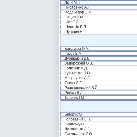
Лісін М.П.
Писаренко А.Г.
Подобєдов С.М.
Сацюк В.М.
Фікс Є.З.
Шепетін В.Л.
Шуфрич Н.І.
Бандурка О.М.
Гуров В.М.
Дубицький В.В.
Задорожній О.В.
Колісник М.Д.
Кузьменко П.П.
Мокроусов А.О.
Осика С.Г.
Развадовський В.Й.
Рябіка В.Л.
Толочко П.П.
Білорус О.Г.
Головатий С.П.
Кирильчук Є.І.
Лук'яненко Л.Г.
Омельченко Г.О.