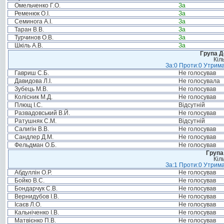
Омельченко Г.О.
За
Ременюк О.І.
За
Семинога А.І.
За
Таран В.В.
За
Турчинов О.В.
За
Шкіль А.В.
За
Група Д
Кіл
За:0 Проти:0 Утрима
Гавриш С.Б.
Не голосував
Давидова Л.І.
Не голосувала
Зубець М.В.
Не голосував
Колісник М.Д.
Не голосував
Плющ І.С.
Відсутній
Развадовський В.Й.
Не голосував
Ратушняк С.М.
Відсутній
Салигін В.В.
Не голосував
Сандлер Д.М.
Не голосував
Фельдман О.Б.
Не голосував
Група
Кіл
За:1 Проти:0 Утрима
Абдуллін О.Р.
Не голосував
Бойко В.С.
Не голосував
Бондарчук С.В.
Не голосував
Вернидубов І.В.
Не голосував
Ісаєв Л.О.
Не голосував
Кальніченко І.В.
Не голосував
Матвієнко П.В.
Не голосував