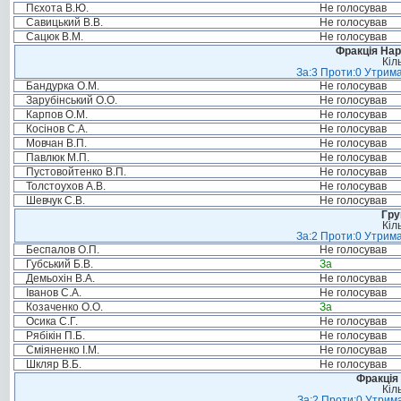
Пєхота В.Ю.
Не голосував
Савицький В.В.
Не голосував
Сацюк В.М.
Не голосував
Фракція Нар
Кіл
За:3 Проти:0 Утрима
Бандурка О.М.
Не голосував
Зарубінський О.О.
Не голосував
Карпов О.М.
Не голосував
Косінов С.А.
Не голосував
Мовчан В.П.
Не голосував
Павлюк М.П.
Не голосував
Пустовойтенко В.П.
Не голосував
Толстоухов А.В.
Не голосував
Шевчук С.В.
Не голосував
Гру
Кіл
За:2 Проти:0 Утрима
Беспалов О.П.
Не голосував
Губський Б.В.
За
Демьохін В.А.
Не голосував
Іванов С.А.
Не голосував
Козаченко О.О.
За
Осика С.Г.
Не голосував
Рябікін П.Б.
Не голосував
Сміяненко І.М.
Не голосував
Шкляр В.Б.
Не голосував
Фракція 
Кіл
За:2 Проти:0 Утрима