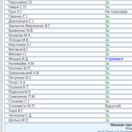
Герасимов І.О.
За
Гмиря С.П.
За
Грач Л.І.
Не голосував
Гуренко С.І.
За
Дорогунцов С.І.
За
Заклунна-Мироненко В.Г.
За
Кравченко М.В.
За
Кухарчук М.А.
За
Лобода М.В.
За
Мартинюк А.І.
За
Матвєєв В.Г.
За
Мигович І.І.
За
Мішура В.Д.
Утримався
Наливайко А.М.
За
Носенко М.П.
За
Оржаховський А.В.
За
Петренко В.С.
За
Полііт А.А.
За
Пузаков В.Т.
За
Родіонов М.К.
За
Симоненко П.М.
За
Сінченко С.Г.
За
Соломатін Ю.П.
Відсутній
Хара В.Г.
За
Челноков С.Д.
За
Шульга М.О.
За
Фракція пар
Кіл