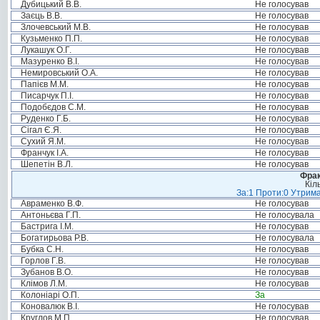
Дубицький В.В.
Не голосував
Заєць В.В.
Не голосував
Злочевський М.В.
Не голосував
Кузьменко П.П.
Не голосував
Лукашук О.Г.
Не голосував
Мазуренко В.І.
Не голосував
Немировський О.А.
Не голосував
Папієв М.М.
Не голосував
Писарчук П.І.
Не голосував
Подобєдов С.М.
Не голосував
Руденко Г.Б.
Не голосував
Сігал Є.Я.
Не голосував
Сухий Я.М.
Не голосував
Франчук І.А.
Не голосував
Шепетін В.Л.
Не голосував
Фрак
Кіл
За:1 Проти:0 Утрима
Авраменко В.Ф.
Не голосував
Антоньєва Г.П.
Не голосувала
Бастрига І.М.
Не голосував
Богатирьова Р.В.
Не голосувала
Бубка С.Н.
Не голосував
Горлов Г.В.
Не голосував
Зубанов В.О.
Не голосував
Клімов Л.М.
Не голосував
Колоніарі О.П.
За
Коновалюк В.І.
Не голосував
Круглов М.П.
Не голосував