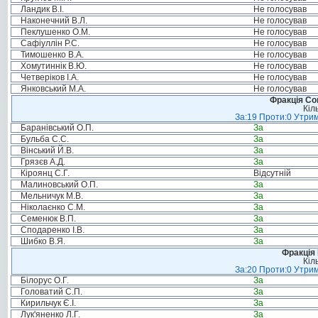
Ландик В.І.
Не голосував
Наконечний В.Л.
Не голосував
Пеклушенко О.М.
Не голосував
Сафіуллін Р.С.
Не голосував
Тимошенко В.А.
Не голосував
Хомутиннік В.Ю.
Не голосував
Четверіков І.А.
Не голосував
Янковський М.А.
Не голосував
Фракція Соц
Кіл
За:19 Проти:0 Утрим
Баранівський О.П.
За
Бульба С.С.
За
Вінський Й.В.
За
Грязєв А.Д.
За
Кіроянц С.Г.
Відсутній
Малиновський О.П.
За
Мельничук М.В.
За
Ніколаєнко С.М.
За
Семенюк В.П.
За
Сподаренко І.В.
За
Шибко В.Я.
За
Фракція
Кіл
За:20 Проти:0 Утрим
Білорус О.Г.
За
Головатий С.П.
За
Кирильчук Є.І.
За
Лук'яненко Л.Г.
За