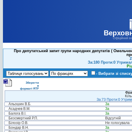
Верховн
Офіційний в
Про депутатський запит групи народних депутатів ( Омельче
пр
2
За:180 Проти:0 Утрима
Рі
- Вибрати зі списк
Зберегти
в
форматі RTF
Фра
Кіль
За:73 Проти:0 Утрима
Альошин В.Б.
За
Асадчев В.М.
За
Балога В.І.
За
Безсмертний Р.П.
Відсутній
Білозір О.В.
Не голосувала
Бондар В.Н.
За