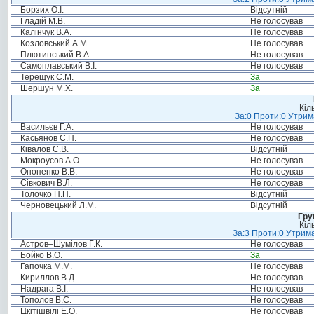
Борзих О.І.
Відсутній
Гладій М.В.
Не голосував
Калінчук В.А.
Не голосував
Козловський А.М.
Не голосував
Плютинський В.А.
Не голосував
Самоплавський В.І.
Не голосував
Терещук С.М.
За
Шершун М.Х.
За
Кіл
За:0 Проти:0 Утрим
Васильєв Г.А.
Не голосував
Касьянов С.П.
Не голосував
Ківалов С.В.
Відсутній
Мокроусов А.О.
Не голосував
Онопенко В.В.
Не голосував
Сівкович В.Л.
Не голосував
Толочко П.П.
Відсутній
Черновецький Л.М.
Відсутній
Гру
Кіл
За:3 Проти:0 Утрима
Астров–Шумілов Г.К.
Не голосував
Бойко В.О.
За
Гапочка М.М.
Не голосував
Кириллов В.Д.
Не голосував
Надрага В.І.
Не голосував
Тополов В.С.
Не голосував
Цкітішвілі Е.О.
Не голосував