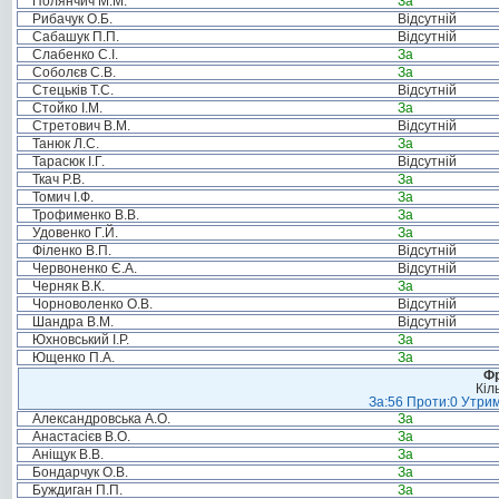
Полянчич М.М.
За
Рибачук О.Б.
Відсутній
Сабашук П.П.
Відсутній
Слабенко С.І.
За
Соболєв С.В.
За
Стецьків Т.С.
Відсутній
Стойко І.М.
За
Стретович В.М.
Відсутній
Танюк Л.С.
За
Тарасюк І.Г.
Відсутній
Ткач Р.В.
За
Томич І.Ф.
За
Трофименко В.В.
За
Удовенко Г.Й.
За
Філенко В.П.
Відсутній
Червоненко Є.А.
Відсутній
Черняк В.К.
За
Чорноволенко О.В.
Відсутній
Шандра В.М.
Відсутній
Юхновський І.Р.
За
Ющенко П.А.
За
Фр
Кіл
За:56 Проти:0 Утрим
Александровська А.О.
За
Анастасієв В.О.
За
Аніщук В.В.
За
Бондарчук О.В.
За
Буждиган П.П.
За