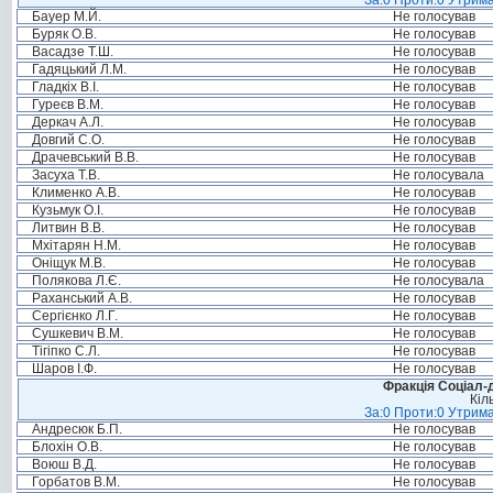
За:0 Проти:0 Утрима
Бауер М.Й.
Не голосував
Буряк О.В.
Не голосував
Васадзе Т.Ш.
Не голосував
Гадяцький Л.М.
Не голосував
Гладкіх В.І.
Не голосував
Гуреєв В.М.
Не голосував
Деркач А.Л.
Не голосував
Довгий С.О.
Не голосував
Драчевський В.В.
Не голосував
Засуха Т.В.
Не голосувала
Клименко А.В.
Не голосував
Кузьмук О.І.
Не голосував
Литвин В.В.
Не голосував
Мхітарян Н.М.
Не голосував
Оніщук М.В.
Не голосував
Полякова Л.Є.
Не голосувала
Раханський А.В.
Не голосував
Сергієнко Л.Г.
Не голосував
Сушкевич В.М.
Не голосував
Тігіпко С.Л.
Не голосував
Шаров І.Ф.
Не голосував
Фракція Соціал-д
Кіл
За:0 Проти:0 Утрима
Андресюк Б.П.
Не голосував
Блохін О.В.
Не голосував
Воюш В.Д.
Не голосував
Горбатов В.М.
Не голосував