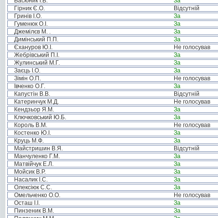
Васюник І.В.
За
Гірник Є.О.
Відсутній
Гринів І.О.
За
Гуменюк О.І.
За
Джемілєв М. .
За
Димінський П.П.
За
Єхануров Ю.І.
Не голосував
Жебрівський П.І.
За
Жулинський М.Г.
За
Заєць І.О.
За
Зімін О.П.
Не голосував
Івченко О.Г.
За
Капустін В.В.
Відсутній
Катеринчук М.Д.
Не голосував
Кендзьор Я.М.
За
Ключковський Ю.Б.
За
Король В.М.
Не голосував
Костенко Ю.І.
За
Круць М.Ф.
За
Майстришин В.Я.
Відсутній
Манчуленко Г.М.
За
Матвійчук Е.Л.
За
Мойсик В.Р.
За
Насалик І.С.
За
Олексіюк С.С.
За
Омельченко О.О.
Не голосував
Осташ І.І.
За
Пинзеник В.М.
За