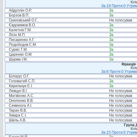
Кіл
За:19 Проти:0 Утрим
Абдуллін О.Р.
За
Борзов В.П.
За
Грановський О.Г.
Не голосував
Євдокимов В.О.
За
Калетнік Г.М.
За
Лісін М.П.
За
Писаренко А.Г.
За
Подобєдов С.М.
За
Суркіс Г.М.
За
Царенко О.М.
За
Шурма І.М.
За
Фракція
Кіл
За:6 Проти:0 Утрима
Білорус О.Г.
Не голосував
Головатий С.П.
За
Кирильчук Є.І.
За
Левцун В.І.
Не голосував
Матвієнко А.С.
Не голосував
Онопенко В.В.
Не голосував
Семинога А.І.
Не голосував
Таран В.В.
Не голосував
Хмара С.І.
Не голосував
Шкіль А.В.
Не голосував
Група 
Кіл
За:15 Проти:0 Утрим