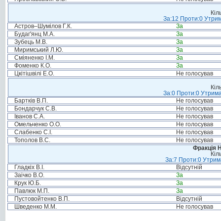
Кіл
За:12 Проти:0 Утрим
Астров–Шумілов Г.К.
За
Будаг'янц М.А.
За
Зубець М.В.
За
Миримський Л.Ю.
За
Сміяненко І.М.
За
Фоменко К.О.
За
Цкітішвілі Е.О.
Не голосував
Кіл
За:0 Проти:0 Утрима
Бартків В.П.
Не голосував
Бондарчук С.В.
Не голосував
Іванов С.А.
Не голосував
Омельченко О.О.
Не голосував
Слабенко С.І.
Не голосував
Тополов В.С.
Не голосував
Фракція 
Кіл
За:7 Проти:0 Утрим
Гладкіх В.І.
Відсутній
Заічко В.О.
За
Крук Ю.Б.
За
Павлюк М.П.
За
Пустовойтенко В.П.
Відсутній
Шведенко М.М.
Не голосував