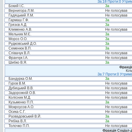
За:18 Проти:0 Утрим
Бокий І.С.
За
Вернигора Л.М.
Не голосував
Гадяцький Л.М.
Не голосував
Гармаш Г.Ф.
За
Грязєв А.Д.
За
Клименко А.В.
Не голосував
Мельник М.Є.
За
Мороз О.О.
За
Рудковський Д.О.
За
Семенюк В.П.
За
Співачук В.Л.
Не голосував
Франчук І.А.
Не голосував
Шибко В.Я.
За
Фракція
Кіл
За:7 Проти:0 Утрима
Бандурка О.М.
За
Гуров В.М.
Не голосував
Дубицький В.В.
Не голосував
Задорожній О.В.
Не голосував
Колісник М.Д.
Не голосував
Кузьменко П.П.
За
Мокроусов А.О.
Не голосував
Осика С.Г.
Не голосував
Развадовський В.Й.
За
Рябіка В.Л.
За
Толочко П.П.
Не голосував
Фракція Соціал-д