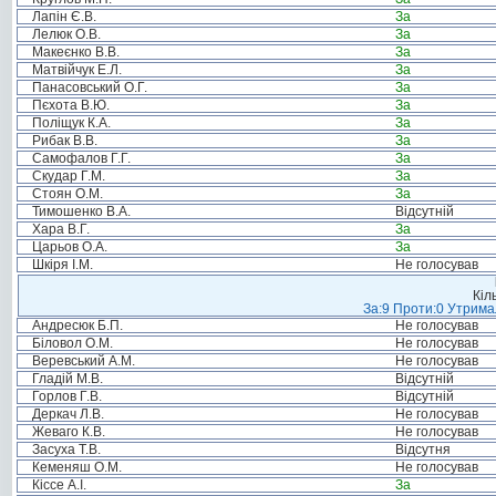
Лапін Є.В.
За
Лелюк О.В.
За
Макеєнко В.В.
За
Матвійчук Е.Л.
За
Панасовський О.Г.
За
Пєхота В.Ю.
За
Поліщук К.А.
За
Рибак В.В.
За
Самофалов Г.Г.
За
Скудар Г.М.
За
Стоян О.М.
За
Тимошенко В.А.
Відсутній
Хара В.Г.
За
Царьов О.А.
За
Шкіря І.М.
Не голосував
Кіл
За:9 Проти:0 Утримал
Андресюк Б.П.
Не голосував
Біловол О.М.
Не голосував
Веревський А.М.
Не голосував
Гладій М.В.
Відсутній
Горлов Г.В.
Відсутній
Деркач Л.В.
Не голосував
Жеваго К.В.
Не голосував
Засуха Т.В.
Відсутня
Кеменяш О.М.
Не голосував
Кіссе А.І.
За