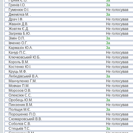
Гірник Є.О.
За
Гринів І.О.
За
Гуменюк О.І.
Не голосував
Джемілєв М. .
За
Драч І.Ф.
Не голосував
Жванія Д.В.
Не голосував
Жовтяк Є.Д.
Не голосував
Загрева Б.Ю.
Не голосував
Зімін О.П.
За
Івченко О.Г.
За
Кармазін Ю.А.
За
Качур П.С.
Не голосував
Ключковський Ю.Б.
Не голосував
Король В.М.
Не голосував
Костенко Ю.І.
Не голосував
Круць М.Ф.
Не голосував
Лебедівський В.А.
За
Манчуленко Г.М.
Не голосував
Мовчан П.М.
Не голосував
Морозов О.В.
Не голосував
Олексіюк С.С.
Не голосував
Оробець Ю.М.
За
Пинзеник В.М.
Не голосував
Поліщук М.Є.
За
Порошенко П.О.
Не голосував
Скомаровський В.В.
Не голосував
Соболєв С.В.
Не голосував
Стецьків Т.С.
За