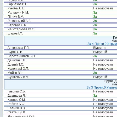
Бауер М.Й.
За
Горбачов В.С.
За
Кукоба А.Т.
Не голосував
Мхітарян Н.М.
За
Пінчук В.М.
За
Раханський А.В.
За
Стребко С.К.
За
Чеботарьова Ю.С.
За
Шаров І.Ф.
За
Гр
Кіл
За:4 Проти:0 Утрим
Антоньєва Г.П.
Відсутня
Буряк С.В.
Відсутній
Веретенников В.О.
За
Дашутін Г.П.
Не голосував
Довгий Т.О.
Не голосував
Колоніарі О.П.
Не голосував
Майко В.І.
За
Сушкевич В.М.
Відсутній
Група Д
Кіл
За:3 Проти:0 Утрима
Гавриш С.Б.
Не голосував
Давидова Л.І.
За
Карпов О.М.
Не голосував
Райков Б.С.
Не голосував
Салигін В.В.
Не голосував
Святаш Д.В.
Не голосував
Ярославський О.В.
Не голосував