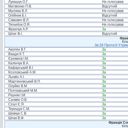
Лукашук О.Г.
Не голосував
Матвієнко П.В.
Відсутній
Мусіяка В.Л.
Не голосував
Олійник Б.І.
Відсутній
Сівкович В.Л.
Не голосував
Тягнибок О.Я.
Не голосував
Франчук А.Р.
За
Шпиг Ф.І.
Відсутній
Фрак
Кіл
За:28 Проти:0 Утрим
Акопян В.Г.
За
Ващук К.Т.
За
Єремеєв І.М.
За
Калінчук В.А.
За
Кафарський В.І.
За
Козловський А.М.
За
Льовін А.І.
За
Мартиновський В.П.
За
Олуйко В.М.
За
Поплавський М.М.
За
Рішняк І.М.
За
Салмін О.В.
За
Сігал Є.Я.
За
Терещук С.М.
За
Шевчук С.В.
За
Шпак В.Ф.
За
Фракція Соц
Кіл