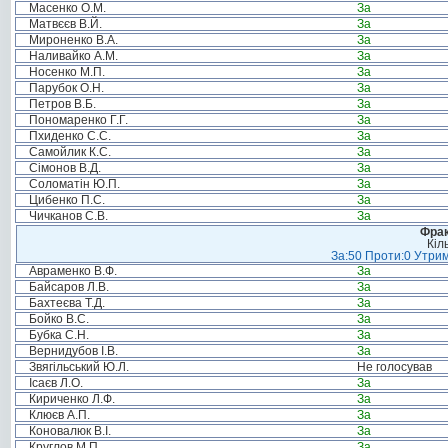
Масенко О.М.
За
Матвєєв В.Й.
За
Мироненко В.А.
За
Наливайко А.М.
За
Носенко М.П.
За
Парубок О.Н.
За
Петров В.Б.
За
Пономаренко Г.Г.
За
Пхиденко С.С.
За
Самойлик К.С.
За
Сімонов В.Д.
За
Соломатін Ю.П.
За
Цибенко П.С.
За
Чичканов С.В.
За
Фрак
Кіл
За:50 Проти:0 Утрим
Авраменко В.Ф.
За
Байсаров Л.В.
За
Бахтеєва Т.Д.
За
Бойко В.С.
За
Бубка С.Н.
За
Вернидубов І.В.
За
Звягільський Ю.Л.
Не голосував
Ісаєв Л.О.
За
Кириченко Л.Ф.
За
Клюєв А.П.
За
Коновалюк В.І.
За
Круглов М.П.
За