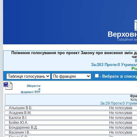
Верховн
Офіційний в
Поіменне голосування про проект Закону про внесення змін до
чи
0
За:263 Проти:0 Утрима
Рі
- Вибрати зі списк
Зберегти
в
форматі RTF
Фра
Кіл
За:29 Проти:0 Утрима
Альошин В.Б.
Не голосував
Асадчев В.М.
Не голосував
Балога В.І.
Не голосував
Бойко Ю.А.
Не голосував
Бондаренко В.Д.
Не голосував
Васюник І.В.
Не голосував