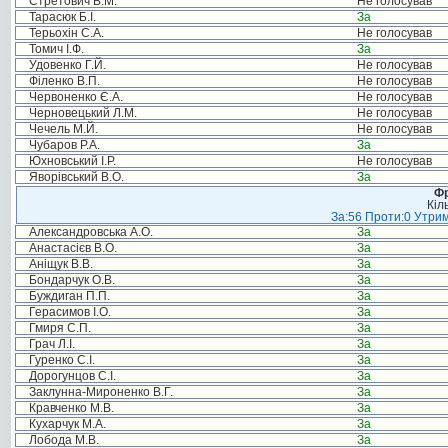
Стретович В.М.
Не голосував
Тарасюк Б.І.
За
Терьохін С.А.
Не голосував
Томич І.Ф.
За
Удовенко Г.Й.
Не голосував
Філенко В.П.
Не голосував
Червоненко Є.А.
Не голосував
Черновецький Л.М.
Не голосував
Чечель М.Й.
Не голосував
Чубаров Р.А.
За
Юхновський І.Р.
Не голосував
Яворівський В.О.
За
Фр
Кіл
За:56 Проти:0 Утрим
Александровська А.О.
За
Анастасієв В.О.
За
Аніщук В.В.
За
Бондарчук О.В.
За
Буждиган П.П.
За
Герасимов І.О.
За
Гмиря С.П.
За
Грач Л.І.
За
Гуренко С.І.
За
Дорогунцов С.І.
За
Заклунна-Мироненко В.Г.
За
Кравченко М.В.
За
Кухарчук М.А.
За
Лобода М.В.
За