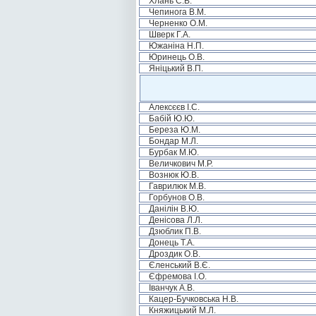
Хлань С.В.
Чепинога В.М.
Черненко О.М.
Шверк Г.А.
Южаніна Н.П.
Юринець О.В.
Яніцький В.П.
Алексєєв І.С.
Бабій Ю.Ю.
Береза Ю.М.
Бондар М.Л.
Бурбак М.Ю.
Величкович М.Р.
Вознюк Ю.В.
Гаврилюк М.В.
Горбунов О.В.
Данілін В.Ю.
Денісова Л.Л.
Дзюблик П.В.
Донець Т.А.
Дроздик О.В.
Єленський В.Є.
Єфремова І.О.
Іванчук А.В.
Кацер-Бучковська Н.В.
Княжицький М.Л.