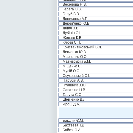
Веселова Н.В.
Герега О.В.
Голуб В.В.
Денисенко А.П.
Дерев’янко Ю.Б.
Дідич В.В.
Дубінін О.І.
Жеваго К.В.
Клюєв С.П.
Константіновський В.Л.
Левченко Ю.В.
Марченко О.О.
Матківський Б.М.
Міщенко С.Г.
Мусій О.С.
Осуховський О.І.
Парубій А.В.
Пташник В.Ю.
Савченко Н.В.
Тарута С.О.
Шевченко В.Л.
Ярош Д.А.
Бакулін Є.М.
Бахтеєва Т.Д.
Бойко Ю.А.