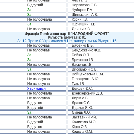
Не голосував
Чекіта Г.Л.
Відсутній
Червакова О.В.
За
Чубаров Р.А.
За
Шинькович А.В.
Не голосувала
Юрик Т.З.
За
Юрчишин П.В.
Не голосував
Яриніч К.В.
Фракція Політичної партії "НАРОДНИЙ ФРОНТ"
Кількість депутатів: 81
За:12 Проти:0 Утрималися:9 Не голосували:44 Відсутні:16
Не голосував
Бабенко В.Б.
Не голосував
Бендюженко Ф.В.
За
Бойко О.П.
За
Бриченко І.В.
Не голосував
Васюник І.В.
За
Висоцький С.В.
Не голосував
Войцеховська С.М.
Не голосував
Геращенко А.Ю.
Не голосував
Гузь І.В.
Утримався
Дейдей Є.С.
Не голосувала
Дзензерський Д.В.
Не голосував
Дирів А.Б.
Відсутня
Драюк С.Є.
Відсутній
Єдаков Я.Ю.
За
Ємець Л.О.
Не голосувала
Заставний Р.Й.
Відсутній
Кадикало М.О.
Відсутня
Кірш О.В.
Не голосував
Кодола О.М.