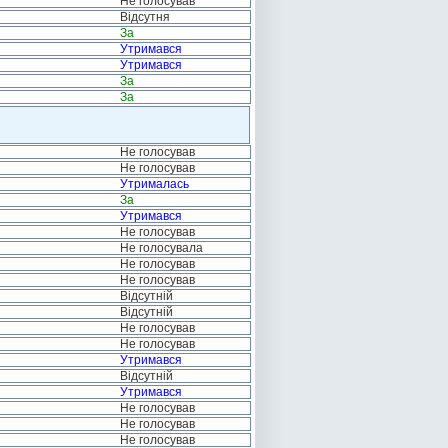
Не голосував
Відсутня
За
Утримався
Утримався
За
За
Не голосував
Не голосував
Утрималась
За
Утримався
Не голосував
Не голосувала
Не голосував
Не голосував
Відсутній
Відсутній
Не голосував
Не голосував
Утримався
Відсутній
Утримався
Не голосував
Не голосував
Не голосував