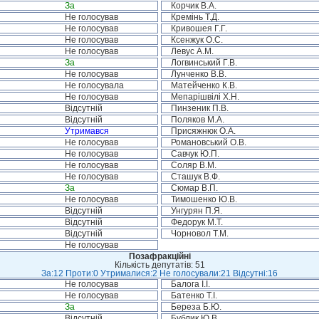
За
Корчик В.А.
Не голосував
Кремінь Т.Д.
Не голосував
Кривошея Г.Г.
Не голосував
Ксенжук О.С.
Не голосував
Левус А.М.
За
Логвинський Г.В.
Не голосував
Лунченко В.В.
Не голосувала
Матейченко К.В.
Не голосував
Мепарішвілі Х.Н.
Відсутній
Пинзеник П.В.
Відсутній
Поляков М.А.
Утримався
Присяжнюк О.А.
Не голосував
Романовський О.В.
Не голосував
Савчук Ю.П.
Не голосував
Соляр В.М.
Не голосував
Сташук В.Ф.
За
Сюмар В.П.
Не голосував
Тимошенко Ю.В.
Відсутній
Унгурян П.Я.
Відсутній
Федорук М.Т.
Відсутній
Чорновол Т.М.
Не голосував
Позафракційні
Кількість депутатів: 51
За:12 Проти:0 Утрималися:2 Не голосували:21 Відсутні:16
Не голосував
Балога І.І.
Не голосував
Батенко Т.І.
За
Береза Б.Ю.
Відсутній
Бублик Ю.В.