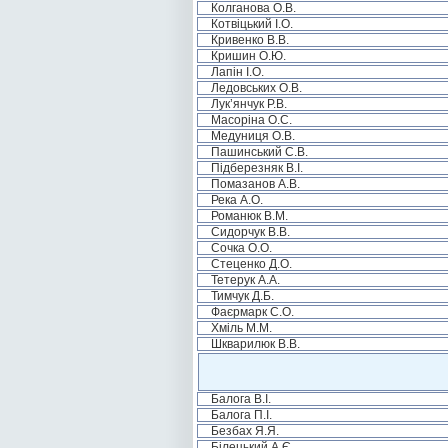
Колганова О.В.
Котвіцький І.О.
Кривенко В.В.
Кришин О.Ю.
Лапін І.О.
Ледовських О.В.
Лук’янчук Р.В.
Масоріна О.С.
Медуниця О.В.
Пашинський С.В.
Підберезняк В.І.
Помазанов А.В.
Река А.О.
Романюк В.М.
Сидорчук В.В.
Сочка О.О.
Стеценко Д.О.
Тетерук А.А.
Тимчук Д.Б.
Фаєрмарк С.О.
Хміль М.М.
Шкварилюк В.В.
Балога В.І.
Балога П.І.
Безбах Я.Я.
Білецький А.Є.