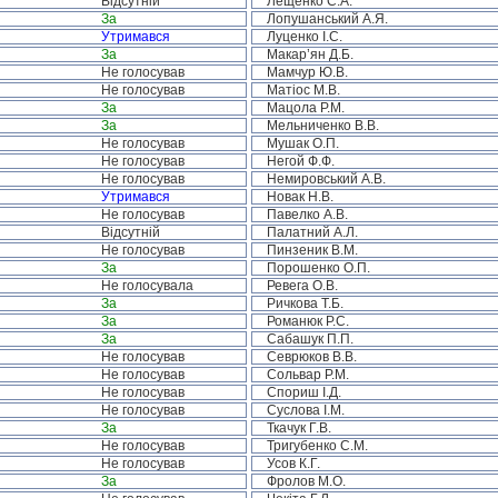
Відсутній
Лещенко С.А.
За
Лопушанський А.Я.
Утримався
Луценко І.С.
За
Макар’ян Д.Б.
Не голосував
Мамчур Ю.В.
Не голосував
Матіос М.В.
За
Мацола Р.М.
За
Мельниченко В.В.
Не голосував
Мушак О.П.
Не голосував
Негой Ф.Ф.
Не голосував
Немировський А.В.
Утримався
Новак Н.В.
Не голосував
Павелко А.В.
Відсутній
Палатний А.Л.
Не голосував
Пинзеник В.М.
За
Порошенко О.П.
Не голосувала
Ревега О.В.
За
Ричкова Т.Б.
За
Романюк Р.С.
За
Сабашук П.П.
Не голосував
Севрюков В.В.
Не голосував
Сольвар Р.М.
Не голосував
Спориш І.Д.
Не голосував
Суслова І.М.
За
Ткачук Г.В.
Не голосував
Тригубенко С.М.
Не голосував
Усов К.Г.
За
Фролов М.О.