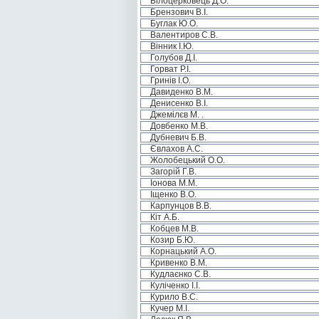
Білоцерковець Д.О.
Брензович В.І.
Буглак Ю.О.
Валентиров С.В.
Вінник І.Ю.
Голубов Д.І.
Горват Р.І.
Гринів І.О.
Давиденко В.М.
Денисенко В.І.
Джемілєв М. .
Довбенко М.В.
Дубневич Б.В.
Євлахов А.С.
Жолобецький О.О.
Загорій Г.В.
Іонова М.М.
Іщенко В.О.
Карпунцов В.В.
Кіт А.Б.
Кобцев М.В.
Козир Б.Ю.
Корнацький А.О.
Кривенко В.М.
Кудлаєнко С.В.
Куліченко І.І.
Курило В.С.
Кучер М.І.