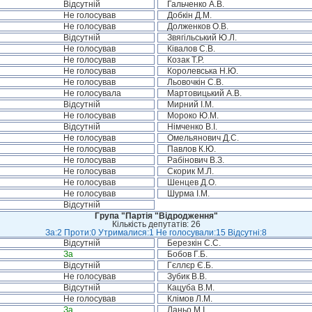
Відсутній
Гальченко А.В.
Не голосував
Добкін Д.М.
Не голосував
Долженков О.В.
Відсутній
Звягільський Ю.Л.
Не голосував
Ківалов С.В.
Не голосував
Козак Т.Р.
Не голосував
Королевська Н.Ю.
Не голосував
Льовочкін С.В.
Не голосувала
Мартовицький А.В.
Відсутній
Мирний І.М.
Не голосував
Мороко Ю.М.
Відсутній
Німченко В.І.
Не голосував
Омельянович Д.С.
Не голосував
Павлов К.Ю.
Не голосував
Рабінович В.З.
Не голосував
Скорик М.Л.
Не голосував
Шенцев Д.О.
Не голосував
Шурма І.М.
Відсутній
Група "Партія "Відродження"
Кількість депутатів: 26
За:2 Проти:0 Утрималися:1 Не голосували:15 Відсутні:8
Відсутній
Березкін С.С.
За
Бобов Г.Б.
Відсутній
Гєллєр Є.Б.
Не голосував
Зубик В.В.
Відсутній
Кацуба В.М.
Не голосував
Клімов Л.М.
За
Ланьо М.І.