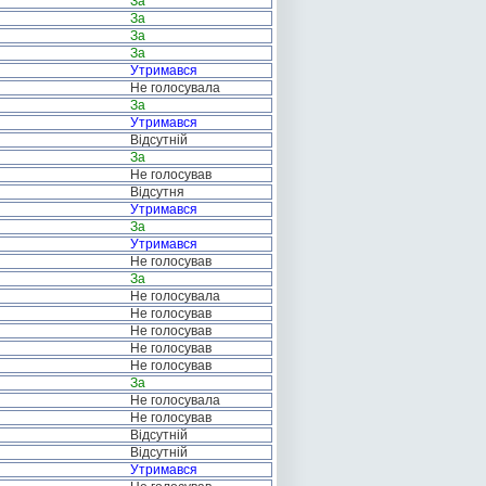
За
За
За
За
Утримався
Не голосувала
За
Утримався
Відсутній
За
Не голосував
Відсутня
Утримався
За
Утримався
Не голосував
За
Не голосувала
Не голосував
Не голосував
Не голосував
Не голосував
За
Не голосувала
Не голосував
Відсутній
Відсутній
Утримався