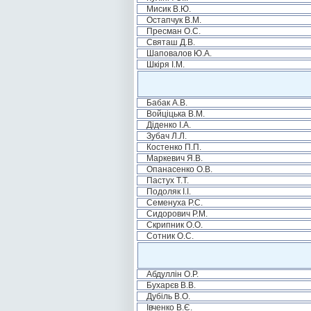
Мисик В.Ю.
Остапчук В.М.
Пресман О.С.
Святаш Д.В.
Шаповалов Ю.А.
Шкіря І.М.
Бабак А.В.
Войціцька В.М.
Діденко І.А.
Зубач Л.Л.
Костенко П.П.
Маркевич Я.В.
Опанасенко О.В.
Пастух Т.Т.
Подоляк І.І.
Семенуха Р.С.
Сидорович Р.М.
Скрипник О.О.
Сотник О.С.
Абдуллін О.Р.
Бухарєв В.В.
Дубіль В.О.
Івченко В.Є.