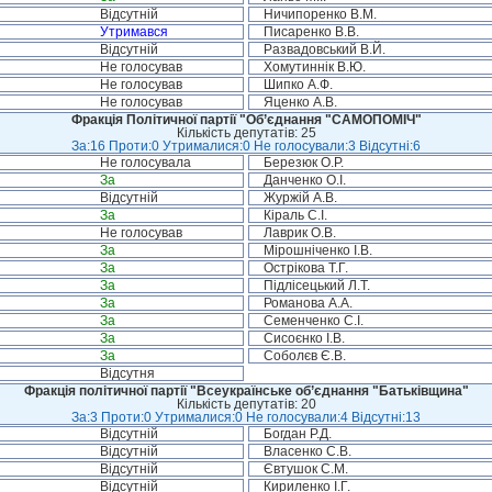
Відсутній
Ничипоренко В.М.
Утримався
Писаренко В.В.
Відсутній
Развадовський В.Й.
Не голосував
Хомутиннік В.Ю.
Не голосував
Шипко А.Ф.
Не голосував
Яценко А.В.
Фракція Політичної партії "Об’єднання "САМОПОМІЧ"
Кількість депутатів: 25
За:16 Проти:0 Утрималися:0 Не голосували:3 Відсутні:6
Не голосувала
Березюк О.Р.
За
Данченко О.І.
Відсутній
Журжій А.В.
За
Кіраль С.І.
Не голосував
Лаврик О.В.
За
Мірошніченко І.В.
За
Острікова Т.Г.
За
Підлісецький Л.Т.
За
Романова А.А.
За
Семенченко С.І.
За
Сисоєнко І.В.
За
Соболєв Є.В.
Відсутня
Фракція політичної партії "Всеукраїнське об’єднання "Батьківщина"
Кількість депутатів: 20
За:3 Проти:0 Утрималися:0 Не голосували:4 Відсутні:13
Відсутній
Богдан Р.Д.
Відсутній
Власенко С.В.
Відсутній
Євтушок С.М.
Відсутній
Кириленко І.Г.