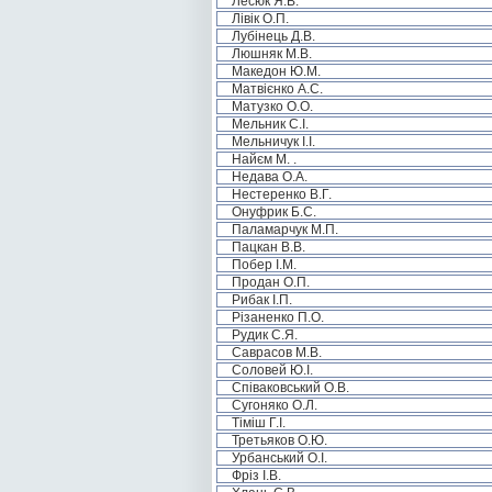
Лесюк Я.В.
Лівік О.П.
Лубінець Д.В.
Люшняк М.В.
Македон Ю.М.
Матвієнко А.С.
Матузко О.О.
Мельник С.І.
Мельничук І.І.
Найєм М. .
Недава О.А.
Нестеренко В.Г.
Онуфрик Б.С.
Паламарчук М.П.
Пацкан В.В.
Побер І.М.
Продан О.П.
Рибак І.П.
Різаненко П.О.
Рудик С.Я.
Саврасов М.В.
Соловей Ю.І.
Співаковський О.В.
Сугоняко О.Л.
Тіміш Г.І.
Третьяков О.Ю.
Урбанський О.І.
Фріз І.В.