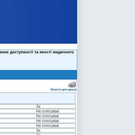
ння доступності та якості медичного
Версія для друку
За
Не голосував
Не голосував
Не голосував
Не голосував
За