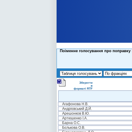
Поіменне голосування про поправку №
Зберегти
в
форматі RTF
Агафонова Н.В.
Андрієвський Д.Й.
Арешонков В.Ю.
Артюшенко І.А.
Барна О.С.
Бєлькова О.В.