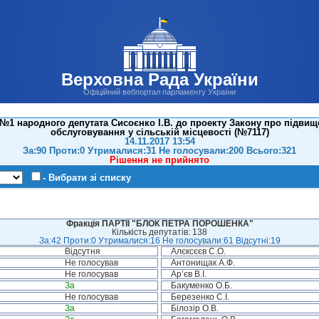
Верховна Рада України
Офіційний вебпортал парламенту України
1 народного депутата Сисоєнко І.В. до проекту Закону про підвище
обслуговування у сільській місцевості (№7117)
14.11.2017 13:54
За:90 Проти:0 Утрималися:31 Не голосували:200 Всього:321
Рішення не прийнято
- Вибрати зі списку
Фракція ПАРТІЇ "БЛОК ПЕТРА ПОРОШЕНКА"
Кількість депутатів: 138
За:42 Проти:0 Утрималися:16 Не голосували:61 Відсутні:19
Відсутня
Алєксєєв С.О.
Не голосував
Антонищак А.Ф.
Не голосував
Ар’єв В.І.
За
Бакуменко О.Б.
Не голосував
Березенко С.І.
За
Білозір О.В.