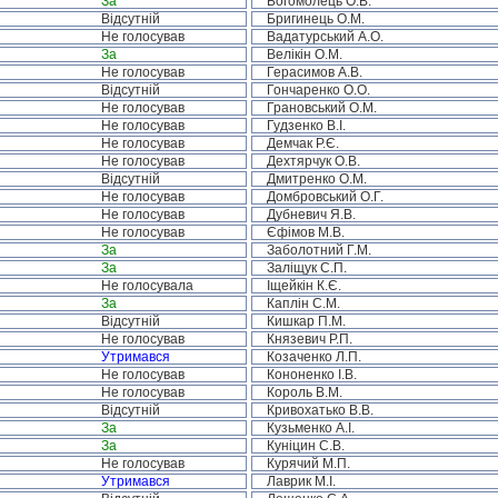
За
Богомолець О.В.
Відсутній
Бригинець О.М.
Не голосував
Вадатурський А.О.
За
Велікін О.М.
Не голосував
Герасимов А.В.
Відсутній
Гончаренко О.О.
Не голосував
Грановський О.М.
Не голосував
Гудзенко В.І.
Не голосував
Демчак Р.Є.
Не голосував
Дехтярчук О.В.
Відсутній
Дмитренко О.М.
Не голосував
Домбровський О.Г.
Не голосував
Дубневич Я.В.
Не голосував
Єфімов М.В.
За
Заболотний Г.М.
За
Заліщук С.П.
Не голосувала
Іщейкін К.Є.
За
Каплін С.М.
Відсутній
Кишкар П.М.
Не голосував
Князевич Р.П.
Утримався
Козаченко Л.П.
Не голосував
Кононенко І.В.
Не голосував
Король В.М.
Відсутній
Кривохатько В.В.
За
Кузьменко А.І.
За
Куніцин С.В.
Не голосував
Курячий М.П.
Утримався
Лаврик М.І.