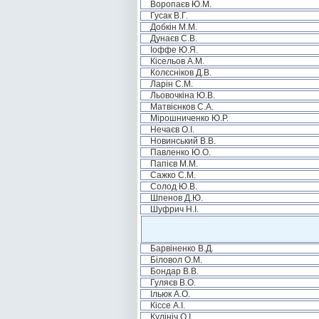
Воропаєв Ю.М.
Гусак В.Г.
Добкін М.М.
Дунаєв С.В.
Іоффе Ю.Я.
Кісельов А.М.
Колєсніков Д.В.
Ларін С.М.
Льовочкіна Ю.В.
Матвієнков С.А.
Мірошниченко Ю.Р.
Нечаєв О.І.
Новинський В.В.
Павленко Ю.О.
Папієв М.М.
Сажко С.М.
Солод Ю.В.
Шпенов Д.Ю.
Шуфрич Н.І.
Барвіненко В.Д.
Біловол О.М.
Бондар В.В.
Гуляєв В.О.
Ільюк А.О.
Кіссе А.І.
Кулініч О.І.