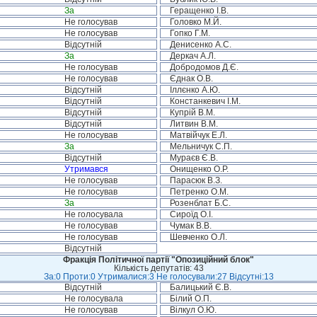
За
Геращенко І.В.
Не голосував
Головко М.Й.
Не голосував
Гопко Г.М.
Відсутній
Денисенко А.С.
За
Деркач А.Л.
Не голосував
Добродомов Д.Є.
Не голосував
Єднак О.В.
Відсутній
Іллєнко А.Ю.
Відсутній
Констанкевич І.М.
Відсутній
Купрій В.М.
Відсутній
Литвин В.М.
Не голосував
Матвійчук Е.Л.
За
Мельничук С.П.
Відсутній
Мураєв Є.В.
Утримався
Онищенко О.Р.
Не голосував
Парасюк В.З.
Не голосував
Петренко О.М.
За
Розенблат Б.С.
Не голосувала
Сироїд О.І.
Не голосував
Чумак В.В.
Не голосував
Шевченко О.Л.
Відсутній
Фракція Політичної партії "Опозиційний блок"
Кількість депутатів: 43
За:0 Проти:0 Утрималися:3 Не голосували:27 Відсутні:13
Відсутній
Балицький Є.В.
Не голосувала
Білий О.П.
Не голосував
Вілкул О.Ю.