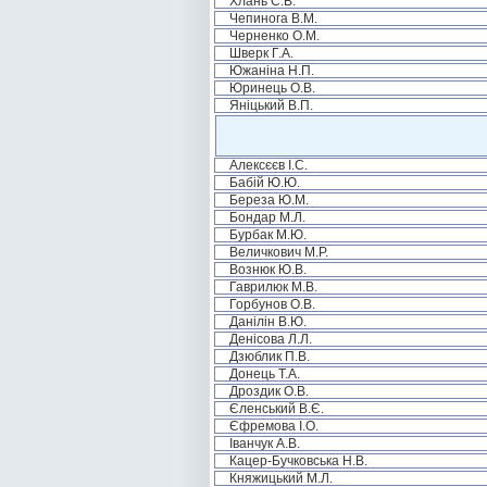
Хлань С.В.
Чепинога В.М.
Черненко О.М.
Шверк Г.А.
Южаніна Н.П.
Юринець О.В.
Яніцький В.П.
Алексєєв І.С.
Бабій Ю.Ю.
Береза Ю.М.
Бондар М.Л.
Бурбак М.Ю.
Величкович М.Р.
Вознюк Ю.В.
Гаврилюк М.В.
Горбунов О.В.
Данілін В.Ю.
Денісова Л.Л.
Дзюблик П.В.
Донець Т.А.
Дроздик О.В.
Єленський В.Є.
Єфремова І.О.
Іванчук А.В.
Кацер-Бучковська Н.В.
Княжицький М.Л.