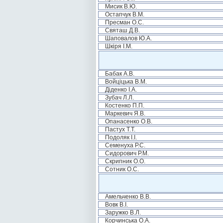
Мисик В.Ю.
Остапчук В.М.
Пресман О.С.
Святаш Д.В.
Шаповалов Ю.А.
Шкіря І.М.
Бабак А.В.
Войціцька В.М.
Діденко І.А.
Зубач Л.Л.
Костенко П.П.
Маркевич Я.В.
Опанасенко О.В.
Пастух Т.Т.
Подоляк І.І.
Семенуха Р.С.
Сидорович Р.М.
Скрипник О.О.
Сотник О.С.
Амельченко В.В.
Вовк В.І.
Заружко В.Л.
Корчинська О.А.