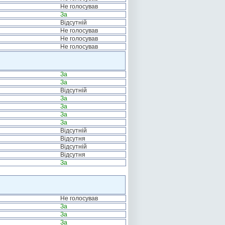
Не голосував
За
Відсутній
Не голосував
Не голосував
Не голосував
За
За
Відсутній
За
За
За
За
Відсутній
Відсутня
Відсутній
Відсутня
За
Не голосував
За
За
За