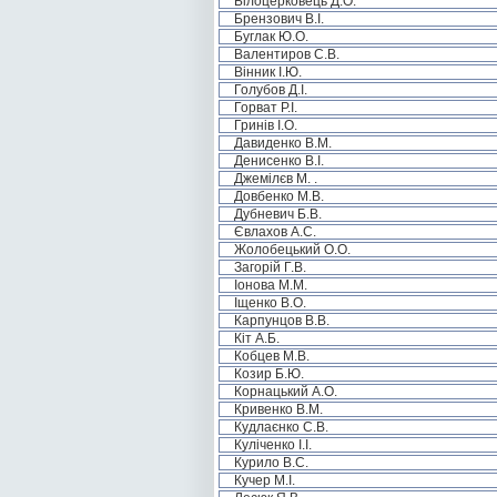
Білоцерковець Д.О.
Брензович В.І.
Буглак Ю.О.
Валентиров С.В.
Вінник І.Ю.
Голубов Д.І.
Горват Р.І.
Гринів І.О.
Давиденко В.М.
Денисенко В.І.
Джемілєв М. .
Довбенко М.В.
Дубневич Б.В.
Євлахов А.С.
Жолобецький О.О.
Загорій Г.В.
Іонова М.М.
Іщенко В.О.
Карпунцов В.В.
Кіт А.Б.
Кобцев М.В.
Козир Б.Ю.
Корнацький А.О.
Кривенко В.М.
Кудлаєнко С.В.
Куліченко І.І.
Курило В.С.
Кучер М.І.