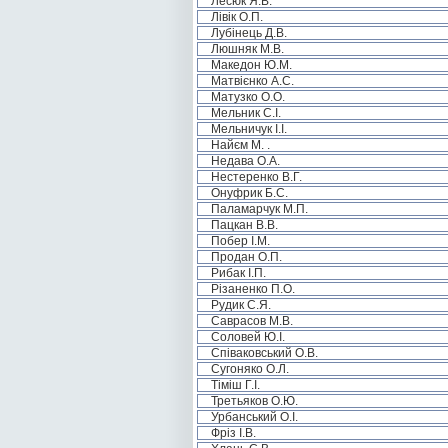
Лесюк Я.В.
Лівік О.П.
Лубінець Д.В.
Люшняк М.В.
Македон Ю.М.
Матвієнко А.С.
Матузко О.О.
Мельник С.І.
Мельничук І.І.
Найєм М. .
Недава О.А.
Нестеренко В.Г.
Онуфрик Б.С.
Паламарчук М.П.
Пацкан В.В.
Побер І.М.
Продан О.П.
Рибак І.П.
Різаненко П.О.
Рудик С.Я.
Саврасов М.В.
Соловей Ю.І.
Співаковський О.В.
Сугоняко О.Л.
Тіміш Г.І.
Третьяков О.Ю.
Урбанський О.І.
Фріз І.В.