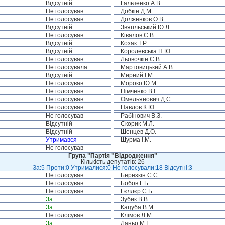
Відсутній
Гальченко А.В.
Не голосував
Добкін Д.М.
Не голосував
Долженков О.В.
Відсутній
Звягільський Ю.Л.
Не голосував
Ківалов С.В.
Відсутній
Козак Т.Р.
Відсутній
Королевська Н.Ю.
Не голосував
Льовочкін С.В.
Не голосувала
Мартовицький А.В.
Відсутній
Мирний І.М.
Не голосував
Мороко Ю.М.
Не голосував
Німченко В.І.
Не голосував
Омельянович Д.С.
Не голосував
Павлов К.Ю.
Не голосував
Рабінович В.З.
Відсутній
Скорик М.Л.
Відсутній
Шенцев Д.О.
Утримався
Шурма І.М.
Не голосував
Група "Партія "Відродження"
Кількість депутатів: 26
За:5 Проти:0 Утрималися:0 Не голосували:18 Відсутні:3
Не голосував
Березкін С.С.
Не голосував
Бобов Г.Б.
Не голосував
Гєллєр Є.Б.
За
Зубик В.В.
За
Кацуба В.М.
Не голосував
Клімов Л.М.
За
Ланьо М.І.