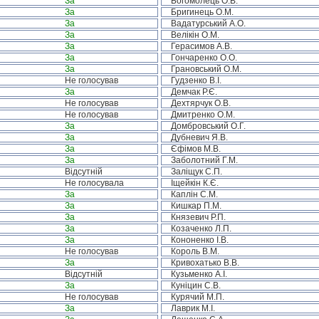
За
Богомолець О.В.
За
Бригинець О.М.
За
Вадатурський А.О.
За
Велікін О.М.
За
Герасимов А.В.
За
Гончаренко О.О.
За
Грановський О.М.
Не голосував
Гудзенко В.І.
За
Демчак Р.Є.
Не голосував
Дехтярчук О.В.
Не голосував
Дмитренко О.М.
За
Домбровський О.Г.
За
Дубневич Я.В.
За
Єфімов М.В.
За
Заболотний Г.М.
Відсутній
Заліщук С.П.
Не голосувала
Іщейкін К.Є.
За
Каплін С.М.
За
Кишкар П.М.
За
Князевич Р.П.
За
Козаченко Л.П.
За
Кононенко І.В.
Не голосував
Король В.М.
За
Кривохатько В.В.
Відсутній
Кузьменко А.І.
За
Куніцин С.В.
Не голосував
Курячий М.П.
За
Лаврик М.І.