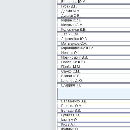
Воропаєв Ю.М.
Гусак В.Г.
Добкін М.М.
Дунаєв С.В.
Іоффе Ю.Я.
Кісельов А.М.
Колєсніков Д.В.
Ларін С.М.
Льовочкіна Ю.В.
Матвієнков С.А.
Мірошниченко Ю.Р.
Нечаєв О.І.
Новинський В.В.
Павленко Ю.О.
Папієв М.М.
Сажко С.М.
Солод Ю.В.
Шпенов Д.Ю.
Шуфрич Н.І.
Барвіненко В.Д.
Біловол О.М.
Бондар В.В.
Гуляєв В.О.
Ільюк А.О.
Кіссе А.І.
Кулініч О.І.