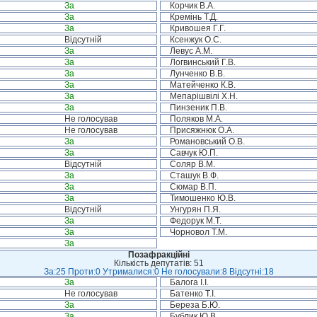
За
Корчик В.А.
За
Кремінь Т.Д.
За
Кривошея Г.Г.
Відсутній
Ксенжук О.С.
За
Левус А.М.
За
Логвинський Г.В.
За
Лунченко В.В.
За
Матейченко К.В.
За
Мепарішвілі Х.Н.
За
Пинзеник П.В.
Не голосував
Поляков М.А.
Не голосував
Присяжнюк О.А.
За
Романовський О.В.
За
Савчук Ю.П.
Відсутній
Соляр В.М.
За
Сташук В.Ф.
За
Сюмар В.П.
За
Тимошенко Ю.В.
Відсутній
Унгурян П.Я.
За
Федорук М.Т.
За
Чорновол Т.М.
За
Позафракційні
Кількість депутатів: 51
За:25 Проти:0 Утрималися:0 Не голосували:8 Відсутні:18
За
Балога І.І.
Не голосував
Батенко Т.І.
За
Береза Б.Ю.
За
Бублик Ю.В.