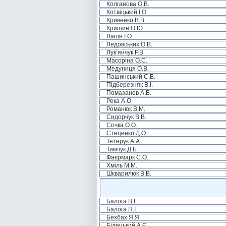
Колганова О.В.
Котвіцький І.О.
Кривенко В.В.
Кришин О.Ю.
Лапін І.О.
Ледовських О.В.
Лук’янчук Р.В.
Масоріна О.С.
Медуниця О.В.
Пашинський С.В.
Підберезняк В.І.
Помазанов А.В.
Река А.О.
Романюк В.М.
Сидорчук В.В.
Сочка О.О.
Стеценко Д.О.
Тетерук А.А.
Тимчук Д.Б.
Фаєрмарк С.О.
Хміль М.М.
Шкварилюк В.В.
Балога В.І.
Балога П.І.
Безбах Я.Я.
Білецький А.Є.