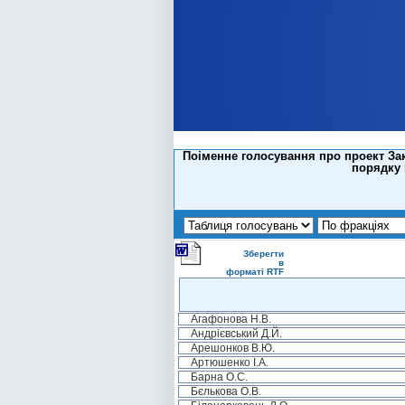
Поіменне голосування про проект Зак
порядку 
Зберегти
в
форматі RTF
Агафонова Н.В.
Андрієвський Д.Й.
Арешонков В.Ю.
Артюшенко І.А.
Барна О.С.
Бєлькова О.В.