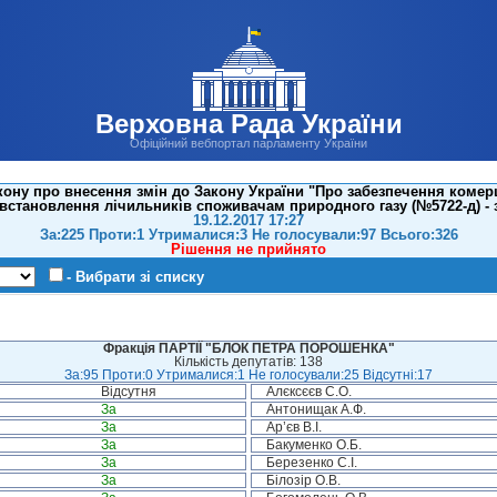
Верховна Рада України
Офіційний вебпортал парламенту України
ону про внесення змін до Закону України "Про забезпечення комер
встановлення лічильників споживачам природного газу (№5722-д) - 
19.12.2017 17:27
За:225 Проти:1 Утрималися:3 Не голосували:97 Всього:326
Рішення не прийнято
- Вибрати зі списку
Фракція ПАРТІЇ "БЛОК ПЕТРА ПОРОШЕНКА"
Кількість депутатів: 138
За:95 Проти:0 Утрималися:1 Не голосували:25 Відсутні:17
Відсутня
Алєксєєв С.О.
За
Антонищак А.Ф.
За
Ар’єв В.І.
За
Бакуменко О.Б.
За
Березенко С.І.
За
Білозір О.В.