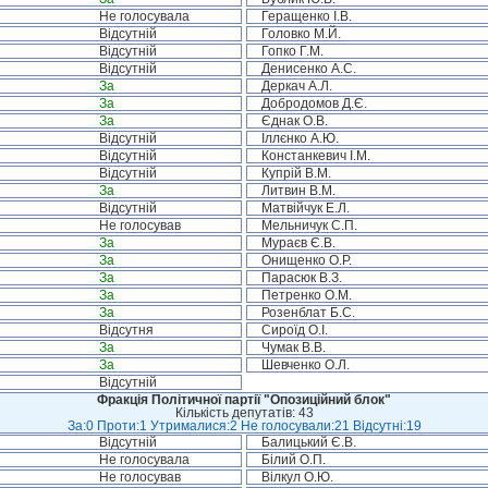
Не голосувала
Геращенко І.В.
Відсутній
Головко М.Й.
Відсутній
Гопко Г.М.
Відсутній
Денисенко А.С.
За
Деркач А.Л.
За
Добродомов Д.Є.
За
Єднак О.В.
Відсутній
Іллєнко А.Ю.
Відсутній
Констанкевич І.М.
Відсутній
Купрій В.М.
За
Литвин В.М.
Відсутній
Матвійчук Е.Л.
Не голосував
Мельничук С.П.
За
Мураєв Є.В.
За
Онищенко О.Р.
За
Парасюк В.З.
За
Петренко О.М.
За
Розенблат Б.С.
Відсутня
Сироїд О.І.
За
Чумак В.В.
За
Шевченко О.Л.
Відсутній
Фракція Політичної партії "Опозиційний блок"
Кількість депутатів: 43
За:0 Проти:1 Утрималися:2 Не голосували:21 Відсутні:19
Відсутній
Балицький Є.В.
Не голосувала
Білий О.П.
Не голосував
Вілкул О.Ю.