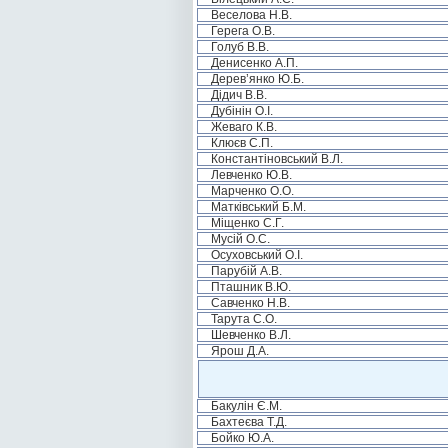
Веселова Н.В.
Герега О.В.
Голуб В.В.
Денисенко А.П.
Дерев’янко Ю.Б.
Дідич В.В.
Дубінін О.І.
Жеваго К.В.
Клюєв С.П.
Константіновський В.Л.
Левченко Ю.В.
Марченко О.О.
Матківський Б.М.
Міщенко С.Г.
Мусій О.С.
Осуховський О.І.
Парубій А.В.
Пташник В.Ю.
Савченко Н.В.
Тарута С.О.
Шевченко В.Л.
Ярош Д.А.
Бакулін Є.М.
Бахтеєва Т.Д.
Бойко Ю.А.