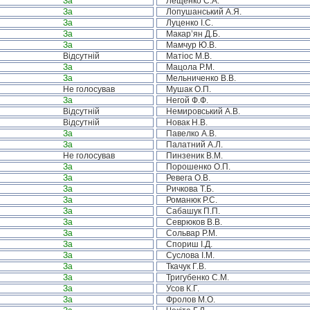
За
Лещенко С.А.
За
Лопушанський А.Я.
За
Луценко І.С.
За
Макар’ян Д.Б.
За
Мамчур Ю.В.
Відсутній
Матіос М.В.
За
Мацола Р.М.
За
Мельниченко В.В.
Не голосував
Мушак О.П.
За
Негой Ф.Ф.
Відсутній
Немировський А.В.
Відсутній
Новак Н.В.
За
Павелко А.В.
За
Палатний А.Л.
Не голосував
Пинзеник В.М.
За
Порошенко О.П.
За
Ревега О.В.
За
Ричкова Т.Б.
За
Романюк Р.С.
За
Сабашук П.П.
За
Севрюков В.В.
За
Сольвар Р.М.
За
Спориш І.Д.
За
Суслова І.М.
За
Ткачук Г.В.
За
Тригубенко С.М.
За
Усов К.Г.
За
Фролов М.О.