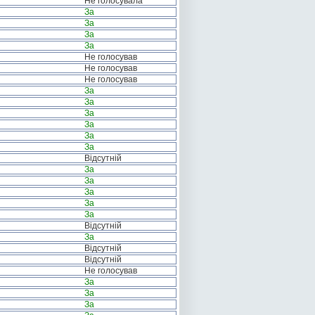
Не голосувала
За
За
За
За
Не голосував
Не голосував
Не голосував
За
За
За
За
За
За
Відсутній
За
За
За
За
За
Відсутній
За
Відсутній
Відсутній
Не голосував
За
За
За