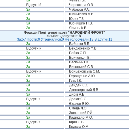
За
Чекіта Г.Л.
Відсутній
Червакова О.В.
За
Чубаров Р.А.
За
Шинькович А.В.
За
Юрик Т.З.
За
Юрчишин П.В.
За
Яриніч К.В.
Фракція Політичної партії "НАРОДНИЙ ФРОНТ"
Кількість депутатів: 81
За:57 Проти:0 Утрималися:0 Не голосували:13 Відсутні:11
За
Бабенко В.Б.
Відсутній
Бендюженко Ф.В.
За
Бойко О.П.
За
Бриченко І.В.
За
Васюник І.В.
За
Висоцький С.В.
Відсутній
Войцеховська С.М.
За
Геращенко А.Ю.
За
Гузь І.В.
За
Дейдей Є.С.
За
Дзензерський Д.В.
За
Дирів А.Б.
Відсутня
Драюк С.Є.
За
Єдаков Я.Ю.
За
Ємець Л.О.
За
Заставний Р.Й.
За
Кадикало М.О.
Відсутня
Кірш О.В.
За
Кодола О.М.