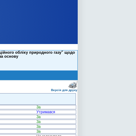
ційного обліку природного газу" щодо
за основу
Версія для друку
За
Утримався
За
За
За
За