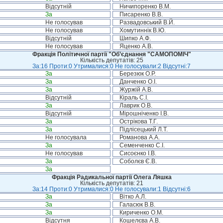
Відсутній
Ничипоренко В.М.
За
Писаренко В.В.
Не голосував
Развадовський В.Й.
Не голосував
Хомутиннік В.Ю.
Відсутній
Шипко А.Ф.
Не голосував
Яценко А.В.
Фракція Політичної партії "Об’єднання "САМОПОМІЧ"
Кількість депутатів: 25
За:16 Проти:0 Утрималися:0 Не голосували:2 Відсутні:7
За
Березюк О.Р.
За
Данченко О.І.
За
Журжій А.В.
Відсутній
Кіраль С.І.
За
Лаврик О.В.
Відсутній
Мірошніченко І.В.
За
Острікова Т.Г.
За
Підлісецький Л.Т.
Не голосувала
Романова А.А.
За
Семенченко С.І.
Не голосував
Сисоєнко І.В.
За
Соболєв Є.В.
За
Фракція Радикальної партії Олега Ляшка
Кількість депутатів: 21
За:14 Проти:0 Утрималися:0 Не голосували:1 Відсутні:6
За
Вітко А.Л.
За
Галасюк В.В.
За
Кириченко О.М.
Відсутня
Кошелєва А.В.