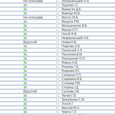
Не голосував
Лопушанський А.Я.
За
Луценко І.С.
За
Макар’ян Д.Б.
За
Мамчур Ю.В.
Не голосував
Матіос М.В.
За
Мацола Р.М.
За
Мельниченко В.В.
За
Мушак О.П.
За
Негой Ф.Ф.
За
Немировський А.В.
Відсутній
Новак Н.В.
За
Павелко А.В.
За
Палатний А.Л.
За
Пинзеник В.М.
За
Порошенко О.П.
За
Ревега О.В.
За
Ричкова Т.Б.
За
Романюк Р.С.
За
Сабашук П.П.
За
Севрюков В.В.
За
Сольвар Р.М.
За
Спориш І.Д.
Відсутній
Суслова І.М.
За
Ткачук Г.В.
За
Тригубенко С.М.
За
Усов К.Г.
За
Фролов М.О.
За
Чекіта Г.Л.