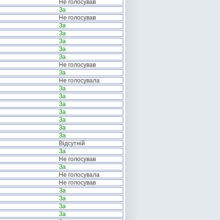
Не голосував
За
Не голосував
За
За
За
За
За
Не голосував
За
Не голосувала
За
За
За
За
За
За
За
Відсутній
За
Не голосував
За
Не голосувала
Не голосував
За
За
За
За