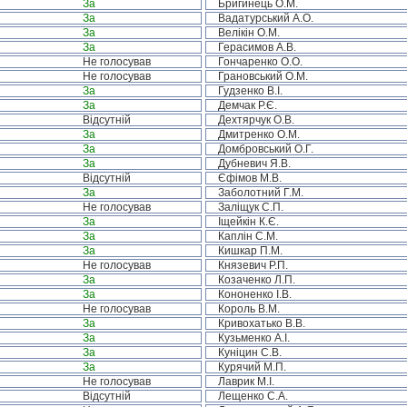
За
Бригинець О.М.
За
Вадатурський А.О.
За
Велікін О.М.
За
Герасимов А.В.
Не голосував
Гончаренко О.О.
Не голосував
Грановський О.М.
За
Гудзенко В.І.
За
Демчак Р.Є.
Відсутній
Дехтярчук О.В.
За
Дмитренко О.М.
За
Домбровський О.Г.
За
Дубневич Я.В.
Відсутній
Єфімов М.В.
За
Заболотний Г.М.
Не голосував
Заліщук С.П.
За
Іщейкін К.Є.
За
Каплін С.М.
За
Кишкар П.М.
Не голосував
Князевич Р.П.
За
Козаченко Л.П.
За
Кононенко І.В.
Не голосував
Король В.М.
За
Кривохатько В.В.
За
Кузьменко А.І.
За
Куніцин С.В.
За
Курячий М.П.
Не голосував
Лаврик М.І.
Відсутній
Лещенко С.А.