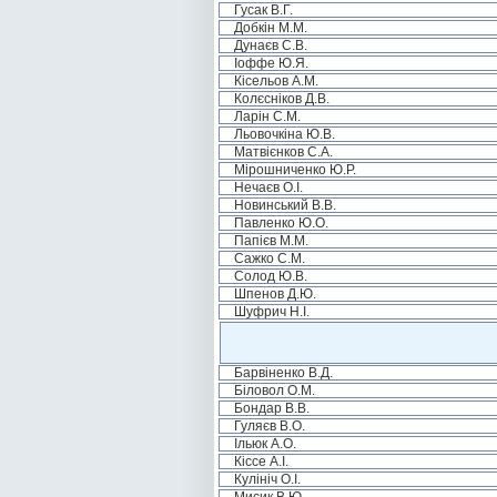
Гусак В.Г.
Добкін М.М.
Дунаєв С.В.
Іоффе Ю.Я.
Кісельов А.М.
Колєсніков Д.В.
Ларін С.М.
Льовочкіна Ю.В.
Матвієнков С.А.
Мірошниченко Ю.Р.
Нечаєв О.І.
Новинський В.В.
Павленко Ю.О.
Папієв М.М.
Сажко С.М.
Солод Ю.В.
Шпенов Д.Ю.
Шуфрич Н.І.
Барвіненко В.Д.
Біловол О.М.
Бондар В.В.
Гуляєв В.О.
Ільюк А.О.
Кіссе А.І.
Кулініч О.І.