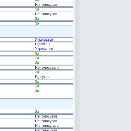
За
Не голосував
За
Не голосував
За
За
Утримався
Відсутній
Утримався
За
За
За
Не голосувала
За
Відсутня
За
За
За
За
Не голосував
Не голосував
Не голосувала
Не голосував