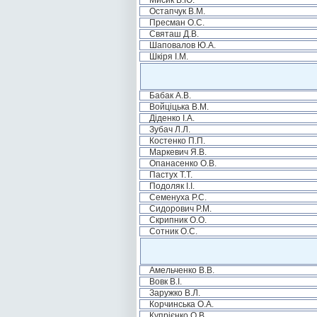
Мисик В.Ю.
Остапчук В.М.
Пресман О.С.
Святаш Д.В.
Шаповалов Ю.А.
Шкіря І.М.
Бабак А.В.
Войціцька В.М.
Діденко І.А.
Зубач Л.Л.
Костенко П.П.
Маркевич Я.В.
Опанасенко О.В.
Пастух Т.Т.
Подоляк І.І.
Семенуха Р.С.
Сидорович Р.М.
Скрипник О.О.
Сотник О.С.
Амельченко В.В.
Вовк В.І.
Заружко В.Л.
Корчинська О.А.
Купрієнко О.В.