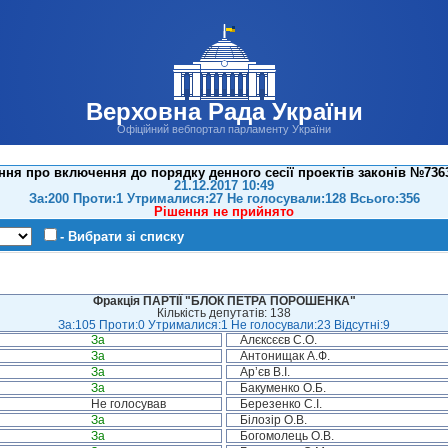
Верховна Рада України
Офіційний вебпортал парламенту України
ння про включення до порядку денного сесії проектів законів №7363
21.12.2017 10:49
За:200 Проти:1 Утрималися:27 Не голосували:128 Всього:356
Рішення не прийнято
- Вибрати зі списку
Фракція ПАРТІЇ "БЛОК ПЕТРА ПОРОШЕНКА"
Кількість депутатів: 138
За:105 Проти:0 Утрималися:1 Не голосували:23 Відсутні:9
За
Алєксєєв С.О.
За
Антонищак А.Ф.
За
Ар’єв В.І.
За
Бакуменко О.Б.
Не голосував
Березенко С.І.
За
Білозір О.В.
За
Богомолець О.В.