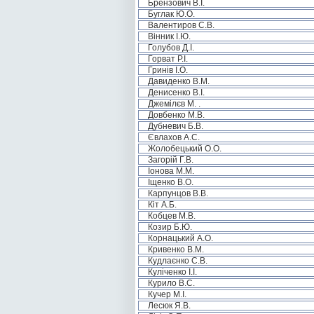
Брензович В.І.
Буглак Ю.О.
Валентиров С.В.
Вінник І.Ю.
Голубов Д.І.
Горват Р.І.
Гринів І.О.
Давиденко В.М.
Денисенко В.І.
Джемілєв М. .
Довбенко М.В.
Дубневич Б.В.
Євлахов А.С.
Жолобецький О.О.
Загорій Г.В.
Іонова М.М.
Іщенко В.О.
Карпунцов В.В.
Кіт А.Б.
Кобцев М.В.
Козир Б.Ю.
Корнацький А.О.
Кривенко В.М.
Кудлаєнко С.В.
Куліченко І.І.
Курило В.С.
Кучер М.І.
Лесюк Я.В.