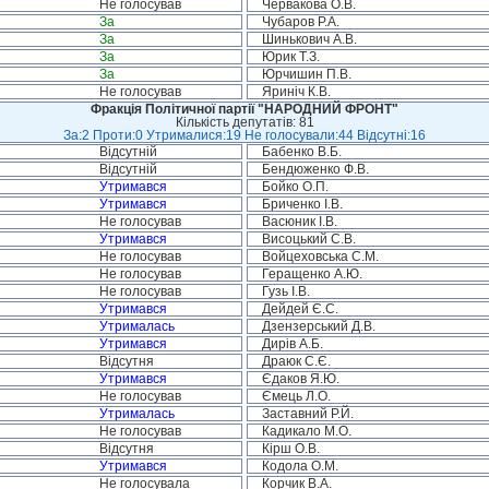
Не голосував
Червакова О.В.
За
Чубаров Р.А.
За
Шинькович А.В.
За
Юрик Т.З.
За
Юрчишин П.В.
Не голосував
Яриніч К.В.
Фракція Політичної партії "НАРОДНИЙ ФРОНТ"
Кількість депутатів: 81
За:2 Проти:0 Утрималися:19 Не голосували:44 Відсутні:16
Відсутній
Бабенко В.Б.
Відсутній
Бендюженко Ф.В.
Утримався
Бойко О.П.
Утримався
Бриченко І.В.
Не голосував
Васюник І.В.
Утримався
Висоцький С.В.
Не голосував
Войцеховська С.М.
Не голосував
Геращенко А.Ю.
Не голосував
Гузь І.В.
Утримався
Дейдей Є.С.
Утрималась
Дзензерський Д.В.
Утримався
Дирів А.Б.
Відсутня
Драюк С.Є.
Утримався
Єдаков Я.Ю.
Не голосував
Ємець Л.О.
Утрималась
Заставний Р.Й.
Не голосував
Кадикало М.О.
Відсутня
Кірш О.В.
Утримався
Кодола О.М.
Не голосувала
Корчик В.А.