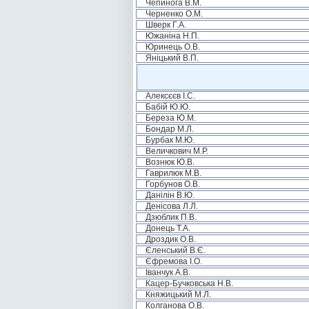
Чепинога В.М.
Черненко О.М.
Шверк Г.А.
Южаніна Н.П.
Юринець О.В.
Яніцький В.П.
Алексєєв І.С.
Бабій Ю.Ю.
Береза Ю.М.
Бондар М.Л.
Бурбак М.Ю.
Величкович М.Р.
Вознюк Ю.В.
Гаврилюк М.В.
Горбунов О.В.
Данілін В.Ю.
Денісова Л.Л.
Дзюблик П.В.
Донець Т.А.
Дроздик О.В.
Єленський В.Є.
Єфремова І.О.
Іванчук А.В.
Кацер-Бучковська Н.В.
Княжицький М.Л.
Колганова О.В.