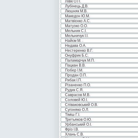
Лівік О.П.
Лубінець Д.В.
Люшняк М.В.
Македон Ю.М.
Матвієнко А.С.
Матузко О.О.
Мельник С.І.
Мельничук І.І.
Найєм М. .
Недава О.А.
Нестеренко В.Г.
Онуфрик Б.С.
Паламарчук М.П.
Пацкан В.В.
Побер І.М.
Продан О.П.
Рибак І.П.
Різаненко П.О.
Рудик С.Я.
Саврасов М.В.
Соловей Ю.І.
Співаковський О.В.
Сугоняко О.Л.
Тіміш Г.І.
Третьяков О.Ю.
Урбанський О.І.
Фріз І.В.
Хлань С.В.