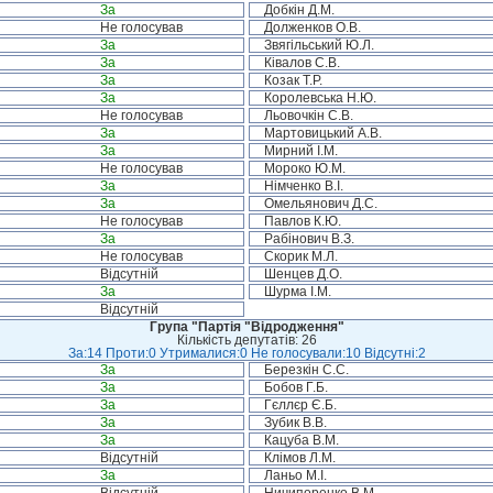
За
Добкін Д.М.
Не голосував
Долженков О.В.
За
Звягільський Ю.Л.
За
Ківалов С.В.
За
Козак Т.Р.
За
Королевська Н.Ю.
Не голосував
Льовочкін С.В.
За
Мартовицький А.В.
За
Мирний І.М.
Не голосував
Мороко Ю.М.
За
Німченко В.І.
За
Омельянович Д.С.
Не голосував
Павлов К.Ю.
За
Рабінович В.З.
Не голосував
Скорик М.Л.
Відсутній
Шенцев Д.О.
За
Шурма І.М.
Відсутній
Група "Партія "Відродження"
Кількість депутатів: 26
За:14 Проти:0 Утрималися:0 Не голосували:10 Відсутні:2
За
Березкін С.С.
За
Бобов Г.Б.
За
Гєллєр Є.Б.
За
Зубик В.В.
За
Кацуба В.М.
Відсутній
Клімов Л.М.
За
Ланьо М.І.