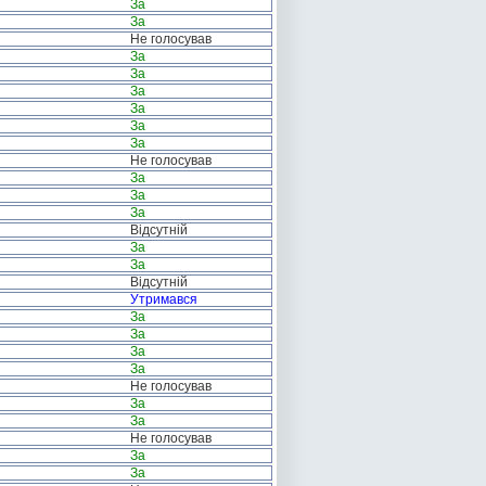
За
За
Не голосував
За
За
За
За
За
За
Не голосував
За
За
За
Відсутній
За
За
Відсутній
Утримався
За
За
За
За
Не голосував
За
За
Не голосував
За
За