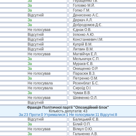
За
Геращенко І.В.
За
Головко М.Й.
За
Гопко Г.М.
Відсутній
Денисенко А.С.
За
Деркач А.Л.
За
Добродомов Д.Є.
Не голосував
Єднак О.В.
Відсутній
Іллєнко А.Ю.
Відсутній
Констанкевич І.М.
Відсутній
Купрій В.М.
Відсутній
Литвин В.М.
Не голосував
Матвійчук Е.Л.
За
Мельничук С.П.
За
Мураєв Є.В.
За
Онищенко О.Р.
Не голосував
Парасюк В.З.
За
Петренко О.М.
Не голосувала
Розенблат Б.С.
Не голосувала
Сироїд О.І.
За
Чумак В.В.
Не голосував
Шевченко О.Л.
Відсутній
Фракція Політичної партії "Опозиційний блок"
Кількість депутатів: 43
За:23 Проти:0 Утрималися:1 Не голосували:11 Відсутні:8
Відсутній
Балицький Є.В.
За
Білий О.П.
Не голосував
Вілкул О.Ю.
За
Гальченко А.В.