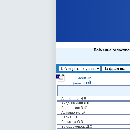
Поіменне голосува
Зберегти
в
форматі RTF
Агафонова Н.В.
Андрієвський Д.Й.
Арешонков В.Ю.
Артюшенко І.А.
Барна О.С.
Бєлькова О.В.
Білоцерковець Д.О.