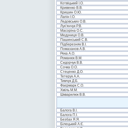
Котвіцький І.О.
Кривенко В.В.
Кришин О.Ю.
Лапін І.О.
Ледовських О.В.
Лук’янчук Р.В.
Масоріна О.С.
Медуниця О.В.
Пашинський С.В.
Підберезняк В.І.
Помазанов А.В.
Река А.О.
Романюк В.М.
Сидорчук В.В.
Сочка О.О.
Стеценко Д.О.
Тетерук А.А.
Тимчук Д.Б.
Фаєрмарк С.О.
Хміль М.М.
Шкварилюк В.В.
Балога В.І.
Балога П.І.
Безбах Я.Я.
Білецький А.Є.