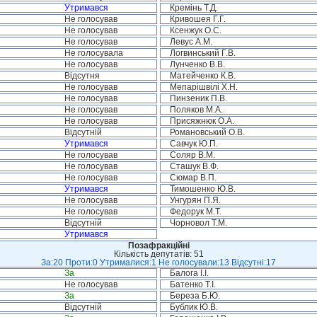
Утримався
Кремінь Т.Д.
Не голосував
Кривошея Г.Г.
Не голосував
Ксенжук О.С.
Не голосував
Левус А.М.
Не голосувала
Логвинський Г.В.
Не голосував
Лунченко В.В.
Відсутня
Матейченко К.В.
Не голосував
Мепарішвілі Х.Н.
Не голосував
Пинзеник П.В.
Не голосував
Поляков М.А.
Не голосував
Присяжнюк О.А.
Відсутній
Романовський О.В.
Утримався
Савчук Ю.П.
Не голосував
Соляр В.М.
Не голосував
Сташук В.Ф.
Не голосував
Сюмар В.П.
Утримався
Тимошенко Ю.В.
Не голосував
Унгурян П.Я.
Не голосував
Федорук М.Т.
Відсутній
Чорновол Т.М.
Утримався
Позафракційні
Кількість депутатів: 51
За:20 Проти:0 Утрималися:1 Не голосували:13 Відсутні:17
За
Балога І.І.
Не голосував
Батенко Т.І.
За
Береза Б.Ю.
Відсутній
Бублик Ю.В.