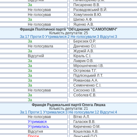
Відсутній
Ничипоренко В.М.
За
Писаренко В.В.
Не голосував
Развадовський В.Й.
Не голосував
Хомутиннік В.Ю.
За
Шипко А.Ф.
Не голосував
Яценко А.В.
Фракція Політичної партії "Об’єднання "САМОПОМІЧ"
Кількість депутатів: 25
За:17 Проти:0 Утрималися:2 Не голосували:3 Відсутні:3
За
Березюк О.Р.
Не голосувала
Данченко О.І.
За
Журжій А.В.
Відсутній
Кіраль С.І.
За
Лаврик О.В.
За
Мірошніченко І.В.
За
Острікова Т.Г.
За
Підлісецький Л.Т.
За
Романова А.А.
За
Семенченко С.І.
Не голосував
Сисоєнко І.В.
За
Соболєв Є.В.
За
Фракція Радикальної партії Олега Ляшка
Кількість депутатів: 21
За:1 Проти:1 Утрималися:3 Не голосували:12 Відсутні:4
Не голосував
Вітко А.Л.
Утримався
Галасюк В.В.
Утрималась
Кириченко О.М.
Відсутня
Кошелєва А.В.
Проти
Ленський О.О.