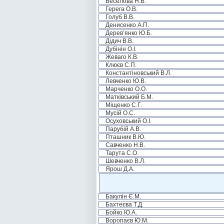
Веселова Н.В.
Герега О.В.
Голуб В.В.
Денисенко А.П.
Дерев’янко Ю.Б.
Дідич В.В.
Дубінін О.І.
Жеваго К.В.
Клюєв С.П.
Константіновський В.Л.
Левченко Ю.В.
Марченко О.О.
Матківський Б.М.
Міщенко С.Г.
Мусій О.С.
Осуховський О.І.
Парубій А.В.
Пташник В.Ю.
Савченко Н.В.
Тарута С.О.
Шевченко В.Л.
Ярош Д.А.
Бакулін Є.М.
Бахтеєва Т.Д.
Бойко Ю.А.
Воропаєв Ю.М.