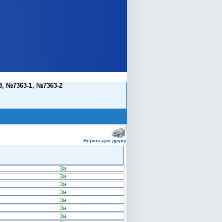
, №7363-1, №7363-2
Версія для друку
За
За
За
За
За
За
За