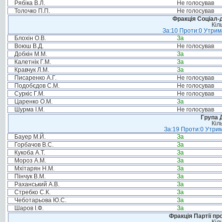
Рябіка В.Л.
Не голосував
Толочко П.П.
Не голосував
Фракція Соціал-д
Кіл
За:10 Проти:0 Утрима
Блохін О.В.
За
Воюш В.Д.
Не голосував
Добкін М.М.
За
Калетнік Г.М.
За
Кравчук Л.М.
За
Писаренко А.Г.
Не голосував
Подобєдов С.М.
Не голосував
Суркіс Г.М.
Не голосував
Царенко О.М.
За
Шурма І.М.
Не голосував
Група 
Кіл
За:19 Проти:0 Утрим
Бауер М.Й.
За
Горбачов В.С.
За
Кукоба А.Т.
За
Мороз А.М.
За
Мхітарян Н.М.
За
Пінчук В.М.
За
Раханський А.В.
За
Стребко С.К.
За
Чеботарьова Ю.С.
За
Шаров І.Ф.
За
Фракція Партії пр