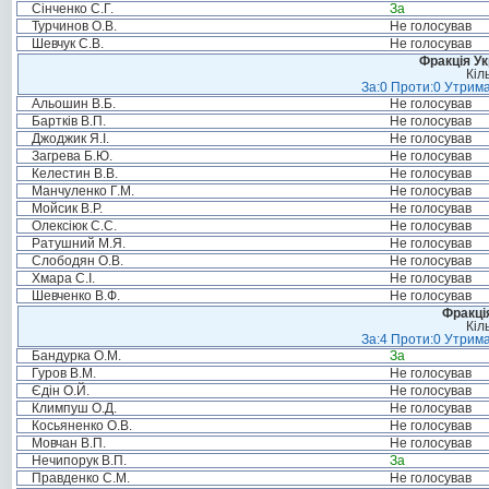
Сінченко С.Г.
За
Турчинов О.В.
Не голосував
Шевчук С.В.
Не голосував
Фракція Ук
Кіл
За:0 Проти:0 Утрима
Альошин В.Б.
Не голосував
Бартків В.П.
Не голосував
Джоджик Я.І.
Не голосував
Загрева Б.Ю.
Не голосував
Келестин В.В.
Не голосував
Манчуленко Г.М.
Не голосував
Мойсик В.Р.
Не голосував
Олексіюк С.С.
Не голосував
Ратушний М.Я.
Не голосував
Слободян О.В.
Не голосував
Хмара С.І.
Не голосував
Шевченко В.Ф.
Не голосував
Фракція
Кіл
За:4 Проти:0 Утрима
Бандурка О.М.
За
Гуров В.М.
Не голосував
Єдін О.Й.
Не голосував
Климпуш О.Д.
Не голосував
Косьяненко О.В.
Не голосував
Мовчан В.П.
Не голосував
Нечипорук В.П.
За
Правденко С.М.
Не голосував