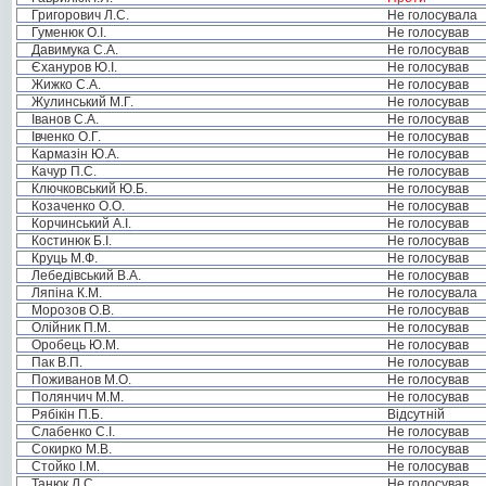
Григорович Л.С.
Не голосувала
Гуменюк О.І.
Не голосував
Давимука С.А.
Не голосував
Єхануров Ю.І.
Не голосував
Жижко С.А.
Не голосував
Жулинський М.Г.
Не голосував
Іванов С.А.
Не голосував
Івченко О.Г.
Не голосував
Кармазін Ю.А.
Не голосував
Качур П.С.
Не голосував
Ключковський Ю.Б.
Не голосував
Козаченко О.О.
Не голосував
Корчинський А.І.
Не голосував
Костинюк Б.І.
Не голосував
Круць М.Ф.
Не голосував
Лебедівський В.А.
Не голосував
Ляпіна К.М.
Не голосувала
Морозов О.В.
Не голосував
Олійник П.М.
Не голосував
Оробець Ю.М.
Не голосував
Пак В.П.
Не голосував
Поживанов М.О.
Не голосував
Полянчич М.М.
Не голосував
Рябікін П.Б.
Відсутній
Слабенко С.І.
Не голосував
Сокирко М.В.
Не голосував
Стойко І.М.
Не голосував
Танюк Л.С.
Не голосував