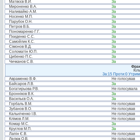
Матвєєв В.Й.
За
Мироненко В.А.
За
Наливайко А.М.
За
Носенко М.П.
За
Парубок О.Н.
За
Петров В.Б.
За
Пономаренко Г.Г.
За
Пхиденко С.С.
За
Самойлик К.С.
За
Сімонов В.Д.
За
Соломатін Ю.П.
За
Цибенко П.С.
За
Чичканов С.В.
За
Фрак
Кіл
За:15 Проти:0 Утрима
Авраменко В.Ф.
Не голосував
Байсаров Л.В.
За
Богатирьова Р.В.
Не голосувала
Бронніков В.К.
За
Васильєв О.А.
За
Горбаль В.М.
Не голосував
Зубанов В.О.
Не голосував
Кальніченко І.В.
Не голосував
Клімов Л.М.
Не голосував
Комар М.С.
За
Круглов М.П.
За
Лапін Є.В.
Не голосував
Лелюк О.В.
Не голосував