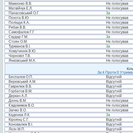
Макеєнко В.В.
Не голосував
Матвійчук Е.Л.
Не голосував
Панасовський О.Г.
За
Пєхота В.Ю.
Не голосував
Поліщук К.А.
Не голосував
Рибак В.В.
Не голосував
Самофалов Г.Г.
Не голосував
Скудар Г.М.
За
Стоян О.М.
Не голосував
Турманов В.І.
За
Хомутиннік В.Ю.
Не голосував
Чорновіл Т.В.
Не голосував
Янковський М.А.
Не голосував
Кіл
За:4 Проти:0 Утримал
Беспалов О.П.
Відсутній
Веревський А.М.
Відсутній
Гаврилюк В.В.
Відсутній
Горбатов В.М.
Відсутній
Деркач А.Л.
Відсутній
Дзонь В.М.
Не голосував
Євдокимов В.О.
Не голосував
Заічко В.О.
Не голосував
Каденюк Л.К.
За
Кіроянц С.Г.
Відсутній
Коновалюк В.І.
Відсутній
Лісін М.П.
Відсутній