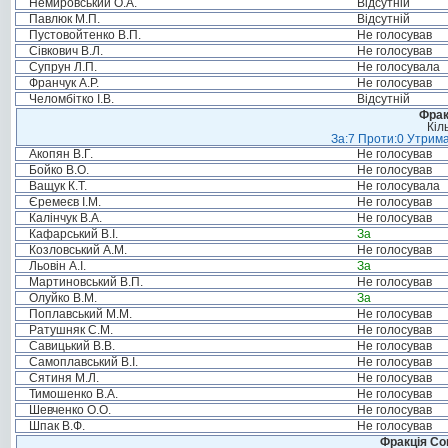
Немировський О.А.
Відсутній
Павлюк М.П.
Відсутній
Пустовойтенко В.П.
Не голосував
Сівкович В.Л.
Не голосував
Супрун Л.П.
Не голосувала
Франчук А.Р.
Не голосував
Челомбітко І.В.
Відсутній
Фрак
Кіл
За:7 Проти:0 Утрима
Акопян В.Г.
Не голосував
Бойко В.О.
Не голосував
Ващук К.Т.
Не голосувала
Єремеєв І.М.
Не голосував
Калінчук В.А.
Не голосував
Кафарський В.І.
За
Козловський А.М.
Не голосував
Льовін А.І.
За
Мартиновський В.П.
Не голосував
Олуйко В.М.
За
Поплавський М.М.
Не голосував
Ратушняк С.М.
Не голосував
Савицький В.В.
Не голосував
Самоплавський В.І.
Не голосував
Сятиня М.Л.
Не голосував
Тимошенко В.А.
Не голосував
Шевченко О.О.
Не голосував
Шпак В.Ф.
Не голосував
Фракція Соц