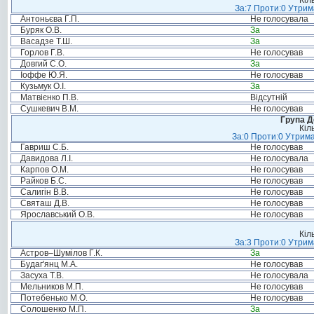
Кіл
За:7 Проти:0 Утрим
Антоньєва Г.П.
Не голосувала
Буряк О.В.
За
Васадзе Т.Ш.
За
Горлов Г.В.
Не голосував
Довгий С.О.
За
Іоффе Ю.Я.
Не голосував
Кузьмук О.І.
За
Матвієнко П.В.
Відсутній
Сушкевич В.М.
Не голосував
Група Д
Кіл
За:0 Проти:0 Утрима
Гавриш С.Б.
Не голосував
Давидова Л.І.
Не голосувала
Карпов О.М.
Не голосував
Райков Б.С.
Не голосував
Салигін В.В.
Не голосував
Святаш Д.В.
Не голосував
Ярославський О.В.
Не голосував
Кіл
За:3 Проти:0 Утрим
Астров–Шумілов Г.К.
За
Будаг'янц М.А.
Не голосував
Засуха Т.В.
Не голосувала
Мельников М.П.
Не голосував
Потебенько М.О.
Не голосував
Солошенко М.П.
За