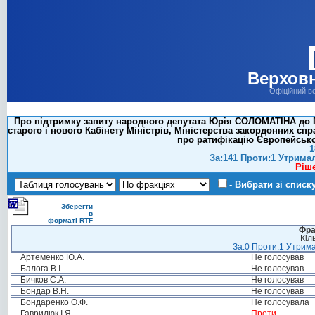
Верховн
Офіційний в
Про підтримку запиту народного депутата Юрія СОЛОМАТІНА до П
старого і нового Кабінету Міністрів, Міністерства закордонних с
про ратифікацію Європейсько
1
За:141 Проти:1 Утрима
Ріш
- Вибрати зі списк
Зберегти
в
форматі RTF
Фра
Кіл
За:0 Проти:1 Утрима
Артеменко Ю.А.
Не голосував
Балога В.І.
Не голосував
Бичков С.А.
Не голосував
Бондар В.Н.
Не голосував
Бондаренко О.Ф.
Не голосувала
Гаврилюк І.Я.
Проти