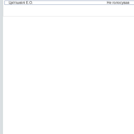
Цкітішвілі Е.О.
Не голосував