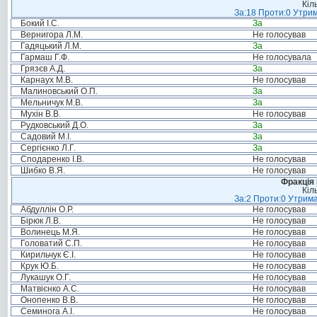
Кіл
За:18 Проти:0 Утрим
Бокий І.С.
За
Вернигора Л.М.
Не голосував
Гадяцький Л.М.
За
Гармаш Г.Ф.
Не голосувала
Грязєв А.Д.
За
Карнаух М.В.
Не голосував
Малиновський О.П.
За
Мельничук М.В.
За
Мухін В.В.
Не голосував
Рудковський Д.О.
За
Садовий М.І.
За
Сергієнко Л.Г.
За
Сподаренко І.В.
Не голосував
Шибко В.Я.
Не голосував
Фракція
Кіл
За:2 Проти:0 Утрима
Абдуллін О.Р.
Не голосував
Бірюк Л.В.
Не голосував
Волинець М.Я.
Не голосував
Головатий С.П.
Не голосував
Кирильчук Є.І.
Не голосував
Крук Ю.Б.
Не голосував
Лукашук О.Г.
Не голосував
Матвієнко А.С.
Не голосував
Онопенко В.В.
Не голосував
Семинога А.І.
Не голосував