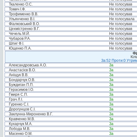
Ткаленко О.С.
Не голосував
Томич І.Ф.
Не голосував
Трофименко В.В.
Не голосував
Ульянченко В.І.
Не голосувала
Фіалковський В.О.
Не голосував
Цехмістренко В.Г.
Не голосував
Чечель М.Й.
Не голосував
Чубаров Р.А.
Не голосував
Шпиг Ф.І.
Не голосував
Ющенко П.А.
Не голосував
Фр
Кіл
За:52 Проти:0 Утрим
Александровська А.О.
За
Анастасієв В.О.
За
Аніщук В.В.
За
Бондарчук О.В.
За
Буждиган П.П.
За
Герасимов І.О.
За
Гмиря С.П.
За
Грач Л.І.
За
Гуренко С.І.
За
Дорогунцов С.І.
За
Заклунна-Мироненко В.Г.
За
Кравченко М.В.
За
Кухарчук М.А.
За
Лобода М.В.
За
Масенко О.М.
За