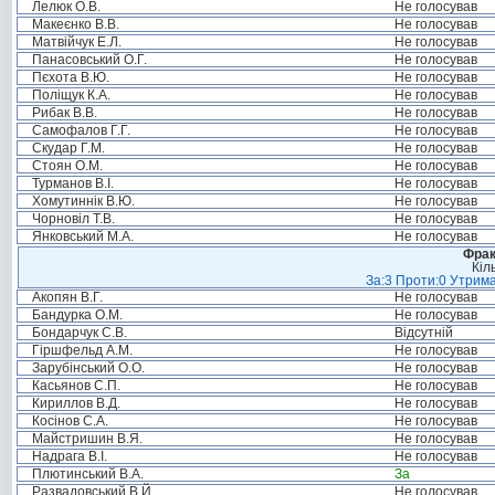
Лелюк О.В.
Не голосував
Макеєнко В.В.
Не голосував
Матвійчук Е.Л.
Не голосував
Панасовський О.Г.
Не голосував
Пєхота В.Ю.
Не голосував
Поліщук К.А.
Не голосував
Рибак В.В.
Не голосував
Самофалов Г.Г.
Не голосував
Скудар Г.М.
Не голосував
Стоян О.М.
Не голосував
Турманов В.І.
Не голосував
Хомутиннік В.Ю.
Не голосував
Чорновіл Т.В.
Не голосував
Янковський М.А.
Не голосував
Фрак
Кіл
За:3 Проти:0 Утрима
Акопян В.Г.
Не голосував
Бандурка О.М.
Не голосував
Бондарчук С.В.
Відсутній
Гіршфельд А.М.
Не голосував
Зарубінський О.О.
Не голосував
Касьянов С.П.
Не голосував
Кириллов В.Д.
Не голосував
Косінов С.А.
Не голосував
Майстришин В.Я.
Не голосував
Надрага В.І.
Не голосував
Плютинський В.А.
За
Развадовський В.Й.
Не голосував