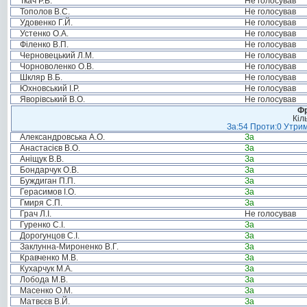
Ткач Р.В.
Не голосував
Тополов В.С.
Не голосував
Удовенко Г.Й.
Не голосував
Устенко О.А.
Не голосував
Філенко В.П.
Не голосував
Черновецький Л.М.
Не голосував
Чорноволенко О.В.
Не голосував
Шкляр В.Б.
Не голосував
Юхновський І.Р.
Не голосував
Яворівський В.О.
Не голосував
Фр
Кіл
За:54 Проти:0 Утрим
Александровська А.О.
За
Анастасієв В.О.
За
Аніщук В.В.
За
Бондарчук О.В.
За
Буждиган П.П.
За
Герасимов І.О.
За
Гмиря С.П.
За
Грач Л.І.
Не голосував
Гуренко С.І.
За
Дорогунцов С.І.
За
Заклунна-Мироненко В.Г.
За
Кравченко М.В.
За
Кухарчук М.А.
За
Лобода М.В.
За
Масенко О.М.
За
Матвєєв В.Й.
За