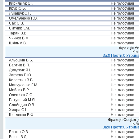
Кирильчук Є.І.
Не голосував
Крук Ю.Б.
Не голосував
Лукашук О.Г.
Не голосував
Омельченко Г.О.
Не голосував
Сас С.В.
Не голосував
Ситник К.М.
Не голосував
Таран В.В.
Не голосував
Чичков В.М.
Не голосував
Шкіль А.В.
Не голосував
Фракція Ук
Кіл
За:0 Проти:0 Утрима
Альошин В.Б.
Не голосував
Бартків В.П.
Не голосував
Джоджик Я.І.
Не голосував
Загрева Б.Ю.
Не голосував
Келестин В.В.
Не голосував
Манчуленко Г.М.
Не голосував
Мойсик В.Р.
Не голосував
Олексіюк С.С.
Не голосував
Ратушний М.Я.
Не голосував
Слободян О.В.
Не голосував
Хмара С.І.
Не голосував
Шевченко В.Ф.
Не голосував
Фракція Соціал-д
Кіл
За:0 Проти:0 Утрима
Блохін О.В.
Не голосував
Воюш В.Д.
Не голосував