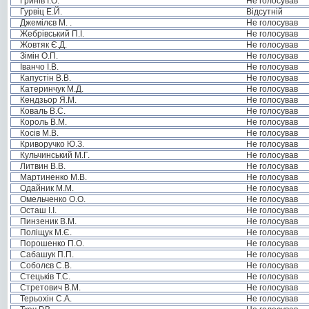
Гринів І.О.
Не голосував
Гурвіц Е.Й.
Відсутній
Джемілєв М. .
Не голосував
Жебрівський П.І.
Не голосував
Жовтяк Є.Д.
Не голосував
Зімін О.П.
Не голосував
Іванчо І.В.
Не голосував
Капустін В.В.
Не голосував
Катеринчук М.Д.
Не голосував
Кендзьор Я.М.
Не голосував
Коваль В.С.
Не голосував
Король В.М.
Не голосував
Косів М.В.
Не голосував
Криворучко Ю.З.
Не голосував
Кульчинський М.Г.
Не голосував
Литвин В.В.
Не голосував
Мартиненко М.В.
Не голосував
Одайник М.М.
Не голосував
Омельченко О.О.
Не голосував
Осташ І.І.
Не голосував
Пинзеник В.М.
Не голосував
Поліщук М.Є.
Не голосував
Порошенко П.О.
Не голосував
Сабашук П.П.
Не голосував
Соболєв С.В.
Не голосував
Стецьків Т.С.
Не голосував
Стретович В.М.
Не голосував
Терьохін С.А.
Не голосував