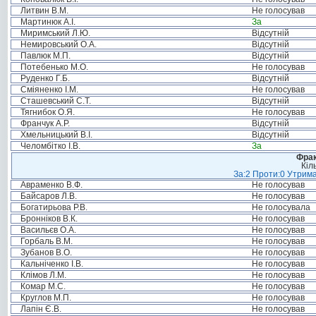
Литвин В.М.
Не голосував
Мартинюк А.І.
За
Миримський Л.Ю.
Відсутній
Немировський О.А.
Відсутній
Павлюк М.П.
Відсутній
Потебенько М.О.
Не голосував
Руденко Г.Б.
Відсутній
Сміяненко І.М.
Не голосував
Сташевський С.Т.
Відсутній
Тягнибок О.Я.
Не голосував
Франчук А.Р.
Відсутній
Хмельницький В.І.
Відсутній
Челомбітко І.В.
За
Фрак
Кіл
За:2 Проти:0 Утрима
Авраменко В.Ф.
Не голосував
Байсаров Л.В.
Не голосував
Богатирьова Р.В.
Не голосувала
Бронніков В.К.
Не голосував
Васильєв О.А.
Не голосував
Горбаль В.М.
Не голосував
Зубанов В.О.
Не голосував
Кальніченко І.В.
Не голосував
Клімов Л.М.
Не голосував
Комар М.С.
Не голосував
Круглов М.П.
Не голосував
Лапін Є.В.
Не голосував