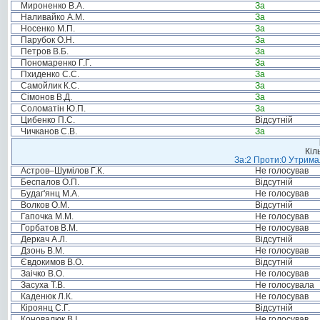
Мироненко В.А.
За
Наливайко А.М.
За
Носенко М.П.
За
Парубок О.Н.
За
Петров В.Б.
За
Пономаренко Г.Г.
За
Пхиденко С.С.
За
Самойлик К.С.
За
Сімонов В.Д.
За
Соломатін Ю.П.
За
Цибенко П.С.
Відсутній
Чичканов С.В.
За
Кіл
За:2 Проти:0 Утримал
Астров–Шумілов Г.К.
Не голосував
Беспалов О.П.
Відсутній
Будаг'янц М.А.
Не голосував
Волков О.М.
Відсутній
Гапочка М.М.
Не голосував
Горбатов В.М.
Не голосував
Деркач А.Л.
Відсутній
Дзонь В.М.
Не голосував
Євдокимов В.О.
Відсутній
Заічко В.О.
Не голосував
Засуха Т.В.
Не голосувала
Каденюк Л.К.
Не голосував
Кіроянц С.Г.
Відсутній
Коновалюк В.І.
Не голосував