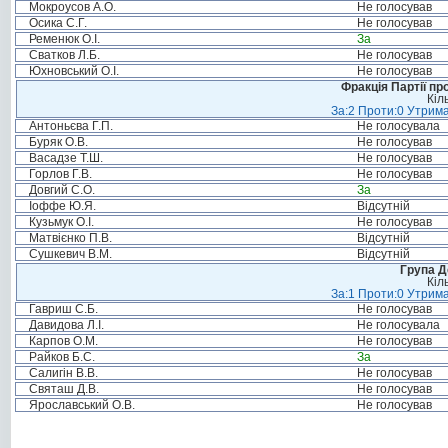
Мокроусов А.О.
Не голосував
Осика С.Г.
Не голосував
Ременюк О.І.
За
Сватков Л.Б.
Не голосував
Юхновський О.І.
Не голосував
Фракція Партії пр
Кіл
За:2 Проти:0 Утрима
Антоньєва Г.П.
Не голосувала
Буряк О.В.
Не голосував
Васадзе Т.Ш.
Не голосував
Горлов Г.В.
Не голосував
Довгий С.О.
За
Іоффе Ю.Я.
Відсутній
Кузьмук О.І.
Не голосував
Матвієнко П.В.
Відсутній
Сушкевич В.М.
Відсутній
Група Д
Кіл
За:1 Проти:0 Утрима
Гавриш С.Б.
Не голосував
Давидова Л.І.
Не голосувала
Карпов О.М.
Не голосував
Райков Б.С.
За
Салигін В.В.
Не голосував
Святаш Д.В.
Не голосував
Ярославський О.В.
Не голосував