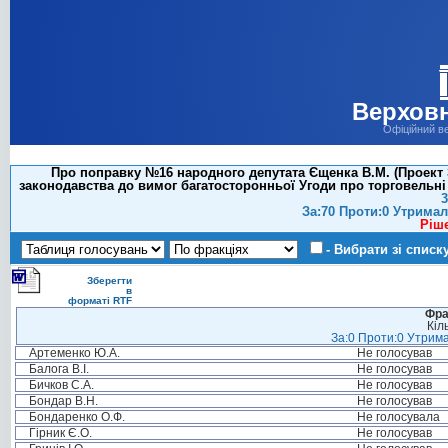
Верховн
Офіційний в
Про поправку №16 народного депутата Єщенка В.М. (Проект 
законодавства до вимог багатосторонньої Угоди про торговельні а
3
За:70 Проти:0 Утримал
Ріш
- Вибрати зі списк
Зберегти
в
форматі RTF
Фра
Кіл
За:0 Проти:0 Утрима
Артеменко Ю.А.
Не голосував
Балога В.І.
Не голосував
Бичков С.А.
Не голосував
Бондар В.Н.
Не голосував
Бондаренко О.Ф.
Не голосувала
Гірник Є.О.
Не голосував