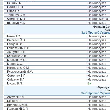
Рішняк І.М.
Не голосував
Салмін О.В.
Не голосував
Сігал Є.Я.
Не голосував
Терещук С.М.
Не голосував
Фоменко К.О.
Не голосувала
Шершун М.Х.
Не голосував
Фракція Соц
Кіл
За:1 Проти:0 Утрима
Бокий І.С.
Не голосував
Вінський Й.В.
Не голосував
Гайдош І.Ф.
Не голосував
Гошовський В.С.
Не голосував
Дашутін Г.П.
Не голосував
Клименко А.В.
Не голосував
Мельник М.Є.
Не голосував
Мороз О.О.
Не голосував
Ніколаєнко С.М.
Не голосував
Рудьковський М.М.
Не голосував
Семенюк В.П.
Не голосувала
Співачук В.Л.
Не голосував
Цушко В.П.
За
Фракція
Кіл
За:0 Проти:0 Утрима
Абдуллін О.Р.
Не голосував
Бірюк Л.В.
Не голосував
Волинець М.Я.
Не голосував
Головатий С.П.
Не голосував