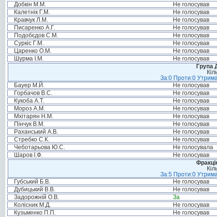
Добкін М.М.
Не голосував
Калетнік Г.М.
Не голосував
Кравчук Л.М.
Не голосував
Писаренко А.Г.
Не голосував
Подобєдов С.М.
Не голосував
Суркіс Г.М.
Не голосував
Царенко О.М.
Не голосував
Шурма І.М.
Не голосував
Група 
Кіл
За:0 Проти:0 Утрима
Бауер М.Й.
Не голосував
Горбачов В.С.
Не голосував
Кукоба А.Т.
Не голосував
Мороз А.М.
Не голосував
Мхітарян Н.М.
Не голосував
Пінчук В.М.
Не голосував
Раханський А.В.
Не голосував
Стребко С.К.
Не голосував
Чеботарьова Ю.С.
Не голосувала
Шаров І.Ф.
Не голосував
Фракція
Кіл
За:5 Проти:0 Утрима
Губський Б.В.
Не голосував
Дубицький В.В.
Не голосував
Задорожній О.В.
За
Колісник М.Д.
Не голосував
Кузьменко П.П.
Не голосував