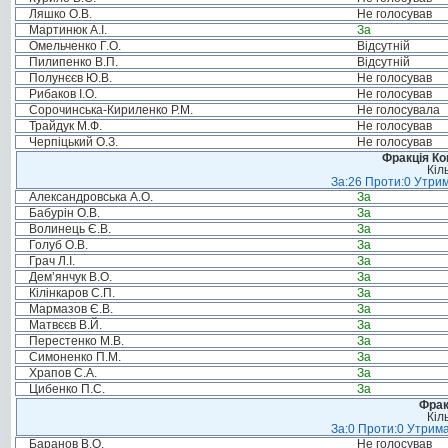
Ляшко О.В.
Не голосував
Мартинюк А.І.
За
Омельченко Г.О.
Відсутній
Пилипенко В.П.
Відсутній
Полунєєв Ю.В.
Не голосував
Рибаков І.О.
Не голосував
Сорочинська-Кириленко Р.М.
Не голосувала
Трайдук М.Ф.
Не голосував
Черпіцький О.З.
Не голосував
Фракція Ком
Кіл
За:26 Проти:0 Утрим
Александровська А.О.
За
Бабурін О.В.
За
Волинець Є.В.
За
Голуб О.В.
За
Грач Л.І.
За
Дем’янчук В.О.
За
Кілінкаров С.П.
За
Мармазов Є.В.
За
Матвєєв В.Й.
За
Перестенко М.В.
За
Симоненко П.М.
За
Храпов С.А.
За
Цибенко П.С.
За
Фрак
Кіл
За:0 Проти:0 Утрима
Баранов В.О.
Не голосував