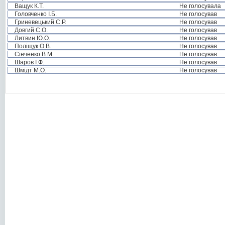
Ващук К.Т.
Не голосувала
Головченко І.Б.
Не голосував
Гриневецький С.Р.
Не голосував
Довгий С.О.
Не голосував
Литвин Ю.О.
Не голосував
Поліщук О.В.
Не голосував
Сінченко В.М.
Не голосував
Шаров І.Ф.
Не голосував
Шмідт М.О.
Не голосував