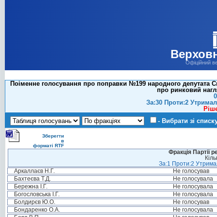
Верховн
Офіційний в
Поіменне голосування про поправки №199 народного депутата Си
про ринковий нагл
0
За:30 Проти:2 Утримал
Ріш
- Вибрати зі списк
Зберегти
в
форматі RTF
Фракція Партії р
Кіль
За:1 Проти:2 Утримал
Аркаллаєв Н.Г.
Не голосував
Бахтеєва Т.Д.
Не голосувала
Бережна І.Г.
Не голосувала
Богословська І.Г.
Не голосувала
Болдирєв Ю.О.
Не голосував
Бондаренко О.А.
Не голосувала