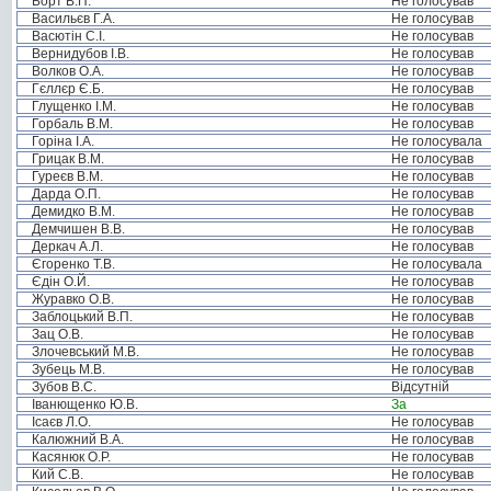
Борт В.П.
Не голосував
Васильєв Г.А.
Не голосував
Васютін С.І.
Не голосував
Вернидубов І.В.
Не голосував
Волков О.А.
Не голосував
Гєллєр Є.Б.
Не голосував
Глущенко І.М.
Не голосував
Горбаль В.М.
Не голосував
Горіна І.А.
Не голосувала
Грицак В.М.
Не голосував
Гуреєв В.М.
Не голосував
Дарда О.П.
Не голосував
Демидко В.М.
Не голосував
Демчишен В.В.
Не голосував
Деркач А.Л.
Не голосував
Єгоренко Т.В.
Не голосувала
Єдін О.Й.
Не голосував
Журавко О.В.
Не голосував
Заблоцький В.П.
Не голосував
Зац О.В.
Не голосував
Злочевський М.В.
Не голосував
Зубець М.В.
Не голосував
Зубов В.С.
Відсутній
Іванющенко Ю.В.
За
Ісаєв Л.О.
Не голосував
Калюжний В.А.
Не голосував
Касянюк О.Р.
Не голосував
Кий С.В.
Не голосував