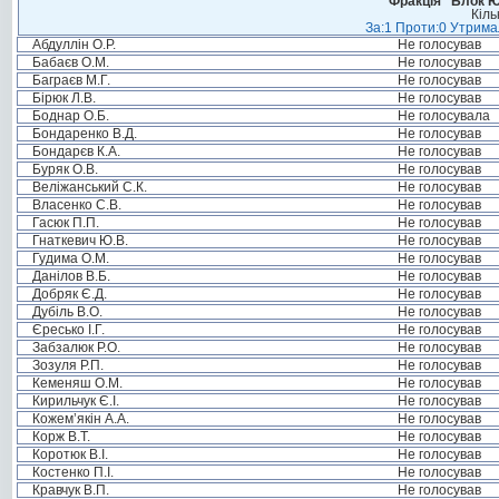
Фракція “Блок Ю
Кіль
За:1 Проти:0 Утримал
Абдуллін О.Р.
Не голосував
Бабаєв О.М.
Не голосував
Баграєв М.Г.
Не голосував
Бірюк Л.В.
Не голосував
Боднар О.Б.
Не голосувала
Бондаренко В.Д.
Не голосував
Бондарєв К.А.
Не голосував
Буряк О.В.
Не голосував
Веліжанський С.К.
Не голосував
Власенко С.В.
Не голосував
Гасюк П.П.
Не голосував
Гнаткевич Ю.В.
Не голосував
Гудима О.М.
Не голосував
Данілов В.Б.
Не голосував
Добряк Є.Д.
Не голосував
Дубіль В.О.
Не голосував
Єресько І.Г.
Не голосував
Забзалюк Р.О.
Не голосував
Зозуля Р.П.
Не голосував
Кеменяш О.М.
Не голосував
Кирильчук Є.І.
Не голосував
Кожем’якін А.А.
Не голосував
Корж В.Т.
Не голосував
Коротюк В.І.
Не голосував
Костенко П.І.
Не голосував
Кравчук В.П.
Не голосував