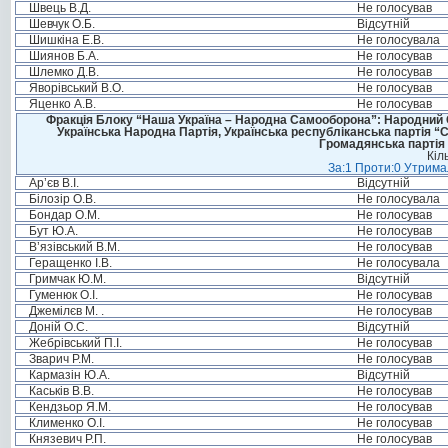
Швець В.Д.
Не голосував
Шевчук О.Б.
Відсутній
Шишкіна Е.В.
Не голосувала
Шиянов Б.А.
Не голосував
Шлемко Д.В.
Не голосував
Яворівський В.О.
Не голосував
Яценко А.В.
Не голосував
Фракція Блоку “Наша Україна – Народна Самооборона”: Народний Со
Українська Народна Партія, Українська республіканська партія “
Громадянська партія 
Кіл
За:1 Проти:0 Утримал
Ар’єв В.І.
Відсутній
Білозір О.В.
Не голосувала
Бондар О.М.
Не голосував
Бут Ю.А.
Не голосував
В’язівський В.М.
Не голосував
Геращенко І.В.
Не голосувала
Гримчак Ю.М.
Відсутній
Гуменюк О.І.
Не голосував
Джемілєв М. .
Не голосував
Доній О.С.
Відсутній
Жебрівський П.І.
Не голосував
Зварич Р.М.
Не голосував
Кармазін Ю.А.
Відсутній
Каськів В.В.
Не голосував
Кендзьор Я.М.
Не голосував
Клименко О.І.
Не голосував
Князевич Р.П.
Не голосував