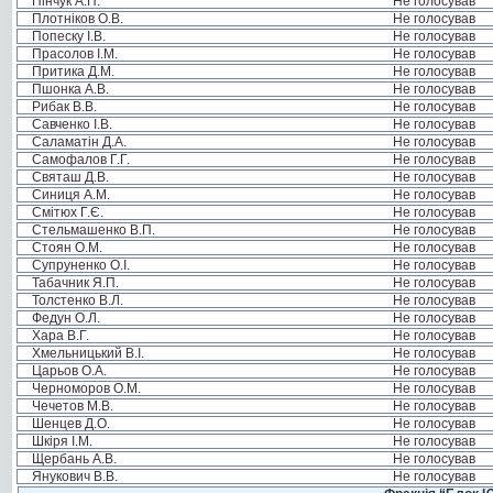
Пінчук А.П.
Не голосував
Плотніков О.В.
Не голосував
Попеску І.В.
Не голосував
Прасолов І.М.
Не голосував
Притика Д.М.
Не голосував
Пшонка А.В.
Не голосував
Рибак В.В.
Не голосував
Савченко І.В.
Не голосував
Саламатін Д.А.
Не голосував
Самофалов Г.Г.
Не голосував
Святаш Д.В.
Не голосував
Синиця А.М.
Не голосував
Смітюх Г.Є.
Не голосував
Стельмашенко В.П.
Не голосував
Стоян О.М.
Не голосував
Супруненко О.І.
Не голосував
Табачник Я.П.
Не голосував
Толстенко В.Л.
Не голосував
Федун О.Л.
Не голосував
Хара В.Г.
Не голосував
Хмельницький В.І.
Не голосував
Царьов О.А.
Не голосував
Черноморов О.М.
Не голосував
Чечетов М.В.
Не голосував
Шенцев Д.О.
Не голосував
Шкіря І.М.
Не голосував
Щербань А.В.
Не голосував
Янукович В.В.
Не голосував