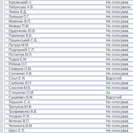
Куровський І.І.
Не голосував
Лабунська А.В.
Не голосувала
Лемза В.Д.
Не голосував
Лукашук О.Г.
Не голосував
Макієнко В.П.
Не голосував
Мовчан П.М.
Не голосував
Одарченко Ю.В.
Не голосував
Павленко В.В.
Не голосував
Пашинський С.В.
Не голосував
Петрук М.М.
Не голосував
Подгорний С.П.
Не голосував
Потапчук М.Л.
Не голосував
Пудов Б.М.
Не голосував
Рябека О.Г.
Не голосував
Семерак О.М.
Не голосував
Сенченко А.В.
Не голосував
Сігал Є.Я.
Відсутній
Скубенко В.П.
Не голосував
Соколов М.В.
Не голосував
Стешенко О.М.
За
Сушкевич В.М.
Відсутній
Терьохін С.А.
Не голосував
Трегубов Ю.В.
Не голосував
Трофименко В.В.
Не голосував
Унгурян П.Я.
Не голосував
Філенко В.П.
Не голосував
Чепинога В.М.
Не голосував
Шаго Є.П.
Не голосував