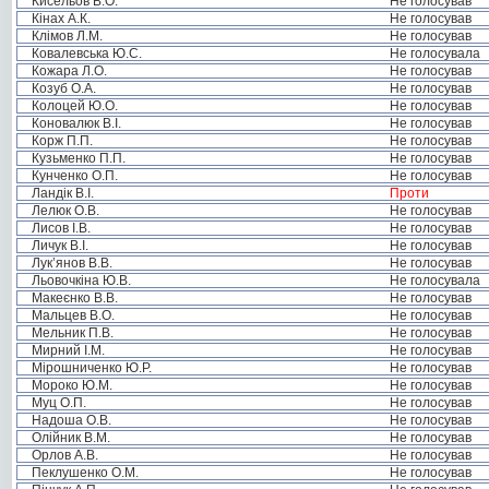
Кисельов В.О.
Не голосував
Кінах А.К.
Не голосував
Клімов Л.М.
Не голосував
Ковалевська Ю.С.
Не голосувала
Кожара Л.О.
Не голосував
Козуб О.А.
Не голосував
Колоцей Ю.О.
Не голосував
Коновалюк В.І.
Не голосував
Корж П.П.
Не голосував
Кузьменко П.П.
Не голосував
Кунченко О.П.
Не голосував
Ландік В.І.
Проти
Лелюк О.В.
Не голосував
Лисов І.В.
Не голосував
Личук В.І.
Не голосував
Лук’янов В.В.
Не голосував
Льовочкіна Ю.В.
Не голосувала
Макеєнко В.В.
Не голосував
Мальцев В.О.
Не голосував
Мельник П.В.
Не голосував
Мирний І.М.
Не голосував
Мірошниченко Ю.Р.
Не голосував
Мороко Ю.М.
Не голосував
Муц О.П.
Не голосував
Надоша О.В.
Не голосував
Олійник В.М.
Не голосував
Орлов А.В.
Не голосував
Пеклушенко О.М.
Не голосував