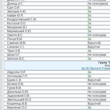
Донець Н.Г.
Не голосувала
Єдін О.Й.
За
Звонарж А.Ю.
За
Іоффе Ю.Я.
За
Кондратевський С.М.
За
Костусєв О.О.
За
Мазуренко В.І.
За
Миримський Л.Ю.
За
Омеліч В.С.
Не голосував
Пінчук В.М.
За
Савенко М.М.
Відсутній
Синенко С.І.
Відсутня
Чікал А.В.
За
Шпак О.Г.
Не голосував
Шпігало В.Є.
За
Група "
Кіл
За:26 Проти:0 Утрим
Абдуллін О.Р.
За
Антоньєва Г.П.
За
Буряк С.В.
Відсутній
Волков О.М.
Не голосував
Гуров В.М.
За
Данильчук О.Ю.
Не голосував
Задорожній О.В.
Не голосував
Звягільський Ю.Л.
Не голосував
Кощинець В.В.
Відсутній
Марченко О.А.
За