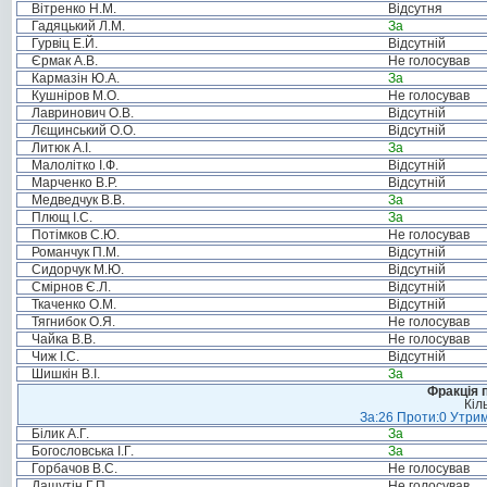
Вітренко Н.М.
Відсутня
Гадяцький Л.М.
За
Гурвіц Е.Й.
Відсутній
Єрмак А.В.
Не голосував
Кармазін Ю.А.
За
Кушніров М.О.
Не голосував
Лавринович О.В.
Відсутній
Лєщинський О.О.
Відсутній
Литюк А.І.
За
Малолітко І.Ф.
Відсутній
Марченко В.Р.
Відсутній
Медведчук В.В.
За
Плющ І.С.
За
Потімков С.Ю.
Не голосував
Романчук П.М.
Відсутній
Сидорчук М.Ю.
Відсутній
Смірнов Є.Л.
Відсутній
Ткаченко О.М.
Відсутній
Тягнибок О.Я.
Не голосував
Чайка В.В.
Не голосував
Чиж І.С.
Відсутній
Шишкін В.І.
За
Фракція п
Кіл
За:26 Проти:0 Утрим
Білик А.Г.
За
Богословська І.Г.
За
Горбачов В.С.
Не голосував
Дашутін Г.П.
Не голосував