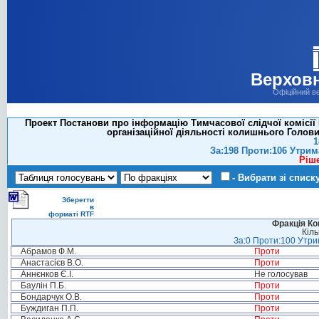
Верховн
Офіційний в
Проект Постанови про інформацію Тимчасової слідчої комісії 
організаційної діяльності колишнього Голов
1
За:198 Проти:106 Утрим
Ріш
- Вибрати зі списк
Зберегти
в
форматі RTF
Фракція Ком
Кіль
За:0 Проти:100 Утрим
Абрамов Ф.М.
Проти
Анастасієв В.О.
Проти
Аннєнков Є.І.
Не голосував
Баулін П.Б.
Проти
Бондарчук О.В.
Проти
Буждиган П.П.
Проти