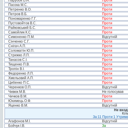
Парубок О.Н.
Проти
Пасєка М.С.
Проти
Петренко В.О.
Проти
Петров В.Б.
Проти
Пономаренко Г.Г.
Проти
Пустовойтов В.С.
Проти
Райковський Б.С.
Проти
Самойлик К.С.
Проти
Симоненко П.М.
Відсутній
Сінченко С.Г.
Проти
Снігач А.П.
Проти
Соломатін Ю.П.
Проти
Стрижко Л.П.
Проти
Танасов С.І.
Проти
Тищенко П.В.
Проти
Тропін В.І.
Проти
Федоренко Л.П.
Проти
Хмельовий А.П.
Проти
Цибенко П.С.
Проти
Черенков О.П.
Відсутній
Чивюк М.В.
Не голосував
Чичков В.М.
Проти
Юхимець О.Ф.
Проти
Яценко В.М.
Відсутній
Не вход
Кіл
За:11 Проти:1 Утрима
Агафонов М.І.
Відсутній
Бойчук І.В.
За