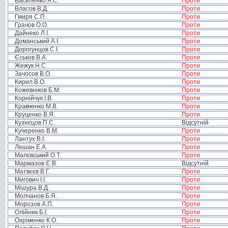
Василенко А.С.
Проти
Власов В.Д.
Проти
Гмиря С.П.
Проти
Грачов О.О.
Проти
Дайнеко Л.І.
Проти
Доманський А.І.
Проти
Дорогунцов С.І.
Проти
Єськов В.А.
Проти
Жежук Н.С.
Проти
Зачосов В.О.
Проти
Кирил В.О.
Проти
Кожевніков Б.М.
Проти
Корнійчук І.В.
Проти
Кравченко М.В.
Проти
Круценко В.Я.
Проти
Кузнєцов П.С.
Відсутній
Кучеренко В.М.
Проти
Лантух В.І.
Проти
Лешан Е.А.
Проти
Малєвський О.Т.
Проти
Мармазов Є.В.
Відсутній
Матвєєв В.Г.
Проти
Мигович І.І.
Проти
Мішура В.Д.
Проти
Молчанов Б.Я.
Проти
Морозов А.П.
Проти
Олійник Б.І.
Проти
Охріменко К.О.
Проти