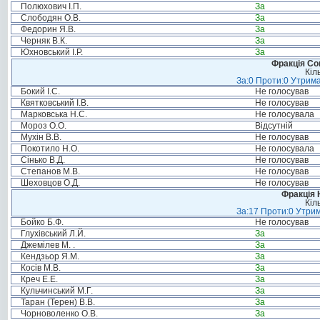
Полюхович І.П.
За
Слободян О.В.
За
Федорин Я.В.
За
Черняк В.К.
За
Юхновський І.Р.
За
Фракція Соц
Кіл
За:0 Проти:0 Утрима
Бокий І.С.
Не голосував
Квятковський І.В.
Не голосував
Марковська Н.С.
Не голосувала
Мороз О.О.
Відсутній
Мухін В.В.
Не голосував
Покотило Н.О.
Не голосувала
Сінько В.Д.
Не голосував
Степанов М.В.
Не голосував
Шеховцов О.Д.
Не голосував
Фракція 
Кіл
За:17 Проти:0 Утрим
Бойко Б.Ф.
Не голосував
Глухівський Л.Й.
За
Джемілев М. .
За
Кендзьор Я.М.
За
Косів М.В.
За
Креч Е.Е.
За
Кульчинський М.Г.
За
Таран (Терен) В.В.
За
Чорноволенко О.В.
За