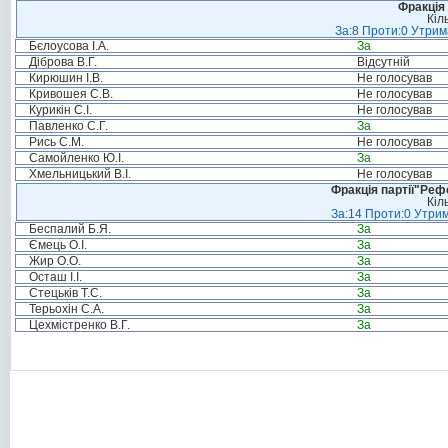
Фракція 
Кіл
За:8 Проти:0 Утрим
Бєлоусова І.А.
За
Діброва В.Г.
Відсутній
Кирюшин І.В.
Не голосував
Кривошея С.В.
Не голосував
Курикін С.І.
Не голосував
Павленко С.Г.
За
Рись С.М.
Не голосував
Самойленко Ю.І.
За
Хмельницький В.І.
Не голосував
Фракція партії"Реф
Кіл
За:14 Проти:0 Утрим
Беспалий Б.Я.
За
Ємець О.І.
За
Жир О.О.
За
Осташ І.І.
За
Стецьків Т.С.
За
Терьохін С.А.
За
Цехмістренко В.Г.
За