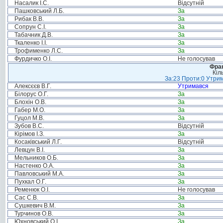
Насалик І.С.
Відсутній
Пашковський Л.Б.
За
Рибак В.В.
За
Сопрун С.І.
За
Табачник Д.В.
За
Ткаленко І.І.
За
Трофименко Л.С.
За
Фурдичко О.І.
Не голосував
Фрак
Кіл
За:23 Проти:0 Утрим
Алексєєв В.Г.
Утримався
Білорус О.Г.
За
Блохін О.В.
За
Габер М.О.
За
Гуцол М.В.
За
Зубов В.С.
Відсутній
Кірімов І.З.
За
Косаківський Л.Г.
Відсутній
Левцун В.І.
За
Мельников О.Б.
За
Настенко О.А.
За
Павловський М.А.
За
Пухкал О.Г.
За
Ременюк О.І.
Не голосував
Сас С.В.
За
Сушкевич В.М.
За
Турчинов О.В.
За
Юхновський О.І.
За