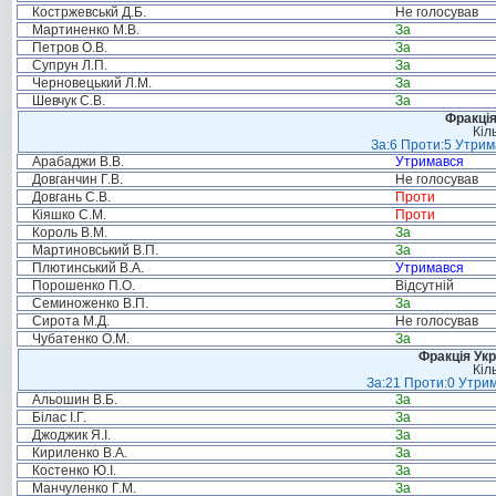
Костржевськй Д.Б.
Не голосував
Мартиненко М.В.
За
Петров О.В.
За
Супрун Л.П.
За
Черновецький Л.М.
За
Шевчук С.В.
За
Фракція
Кіл
За:6 Проти:5 Утрим
Арабаджи В.В.
Утримався
Довганчин Г.В.
Не голосував
Довгань С.В.
Проти
Кіяшко С.М.
Проти
Король В.М.
За
Мартиновський В.П.
За
Плютинський В.А.
Утримався
Порошенко П.О.
Відсутній
Семиноженко В.П.
За
Сирота М.Д.
Не голосував
Чубатенко О.М.
За
Фракція Ук
Кіл
За:21 Проти:0 Утрим
Альошин В.Б.
За
Білас І.Г.
За
Джоджик Я.І.
За
Кириленко В.А.
За
Костенко Ю.І.
За
Манчуленко Г.М.
За