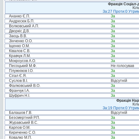
Фракція Соціал-д
Кіл
За:27 Проти:0 Утрим
Ананко Є.П.
За
Андресюк Б.П.
За
Волковський А.П.
За
Дворкіс Д.В.
За
Заєць В.В.
За
Зінченко О.О.
За
Іщенко О.М.
За
Ківалов С.В.
За
Кравчук Л.М.
За
Мокроусов А.О.
За
Песоцький М.Ф.
Не голосував
Плужніков І.О.
За
Сігал Є.Я.
За
Суслов В.І.
Відсутній
Фіалковський В.О.
За
Франчук І.А.
За
Шуфрич Н.І.
За
Фракція Нар
Кіл
За:19 Проти:0 Утрим
Балашов Г.В.
Відсутній
Безсмертний Р.П.
За
Журавський В.С.
За
Карпов О.М.
За
Кириченко С.О.
За
Ковалко М.П.
За