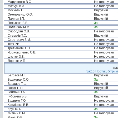
Марущенко В.С.
Не голосував
Матчук В.Й.
Не голосував
Москаль Г.Г.
Відсутній
Омельченко О.О.
Відсутній
Палиця І.П.
Відсутній
Петьовка В.В.
За
Полянчич М.М.
За
Слободян О.В.
Не голосував
Стецьків Т.С.
Відсутній
Стретович В.М.
Не голосував
Ткач Р.В.
Не голосував
Третьяков О.Ю.
Не голосував
Чорноволенко О.В.
Не голосував
Шкутяк З.В.
Не голосував
Яценюк А.П.
Не голосував
Кіл
За:16 Проти:0 Утрима
Баграєв М.Г.
Відсутній
Буджерак О.О.
За
Васадзе Т.Ш.
Відсутній
Гасюк П.П.
Відсутній
Гейман О.А.
За
Губський Б.В.
Відсутній
Задирко Г.О.
Не голосував
Каплієнко В.В.
Не голосував
Крук Ю.Б.
За
Литвин В.М.
Не голосував
Маліч О.В.
За