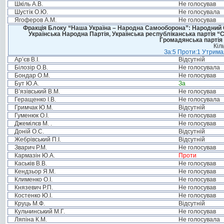
Шкіль А.В.
Не голосував
Шустік О.Ю.
Не голосувала
Ягоферов А.М.
Не голосував
Фракція Блоку “Наша Україна – Народна Самооборона”: Народний Со
Українська Народна Партія, Українська республіканська партія “
Громадянська партія 
Кіл
За:5 Проти:1 Утримал
Ар’єв В.І.
Відсутній
Білозір О.В.
Не голосувала
Бондар О.М.
Не голосував
Бут Ю.А.
За
В’язівський В.М.
Не голосував
Геращенко І.В.
Не голосувала
Гримчак Ю.М.
Відсутній
Гуменюк О.І.
Не голосував
Джемілєв М. .
Не голосував
Доній О.С.
Відсутній
Жебрівський П.І.
Відсутній
Зварич Р.М.
Не голосував
Кармазін Ю.А.
Проти
Каськів В.В.
Не голосував
Кендзьор Я.М.
Не голосував
Клименко О.І.
Не голосував
Князевич Р.П.
Не голосував
Костенко Ю.І.
Не голосував
Круць М.Ф.
Відсутній
Кульчинський М.Г.
Не голосував
Ляпіна К.М.
Не голосувала