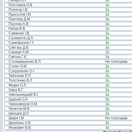
Пінчук А.П.
За
Плотніков О.В.
За
Попеску І.В.
За
Прасолов І.М.
За
Притика Д.М.
За
Пшонка А.В.
За
Рибак В.В.
За
Савченко І.В.
За
Саламатін Д.А.
За
Самофалов Г.Г.
За
Святаш Д.В.
За
Синиця А.М.
За
Смітюх Г.Є.
За
Стельмашенко В.П.
Не голосував
Стоян О.М.
За
Супруненко О.І.
За
Табачник Я.П.
За
Толстенко В.Л.
За
Федун О.Л.
За
Хара В.Г.
За
Хмельницький В.І.
За
Царьов О.А.
За
Черноморов О.М.
За
Чечетов М.В.
За
Шенцев Д.О.
За
Шкіря І.М.
Не голосував
Щербань А.В.
За
Янукович В.В.
За