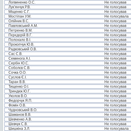
Логвиненко О.С.
Не голосував
Лук’янчук Р.В.
Не голосував
Міщенко С.Г.
Не голосував
Мостіпан У.М.
Не голосувала
Олійник В.С.
Не голосував
Павловський А.М.
Не голосував
Петренко В.М.
Не голосував
Пєрєдєрій В.Г.
Не голосував
Полохало В.І.
Не голосував
Прокопчук Ю.В.
Не голосував
Радковський О.В.
Не голосував
Сас С.В.
Не голосував
Семинога А.І.
Не голосував
Сербін Ю.С.
Не голосував
Соболєв С.В.
Не голосував
Сочка О.О.
Не голосував
Суслов Є.І.
Не голосував
Таран В.В.
Не голосував
Тищенко О.І.
Не голосував
Триндюк Ю.Г.
Не голосував
Уколов В.О.
Не голосував
Федорчук Я.П.
Не голосував
Фомін О.В.
Не голосував
Чудновський В.О.
Не голосував
Шаманов В.В.
Не голосував
Шевченко А.В.
Не голосував
Шевчук С.В.
Не голосував
Шишкіна З.Л.
Не голосувала