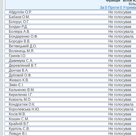
Фракція “Блок Ю
Кіль
За:0 Проти:0 Утрима
Абдуллін О.Р.
Не голосував
Бабаєв О.М.
Не голосував
Білорус О.Г.
Не голосував
Богдан Р.Д.
Не голосував
Болюра А.В.
Не голосувала
Бондаренко О.Ф.
Не голосувала
Бородін В.В.
Не голосував
Ветвицький Д.О.
Не голосував
Волинець М.Я.
Не голосував
Гринів І.О.
Не голосував
Давимука С.А.
Не голосував
Деревляний В.Т.
Не голосував
Дончак В.А.
Не голосував
Дубовой О.Ф.
Не голосував
Жеваго К.В.
Не голосував
Зімін Є.І.
Не голосував
Кальченко В.М.
Не голосував
Кириленко І.Г.
Не голосував
Ковзель М.О.
Не голосував
Кондратюк О.К.
Не голосувала
Королевська Н.Ю.
Не голосувала
Косів М.В.
Не голосував
Кошин С.М.
Не голосував
Крайній В.Г.
Не голосував
Курпіль С.В.
Не голосував
Левцун В.І.
Не голосував