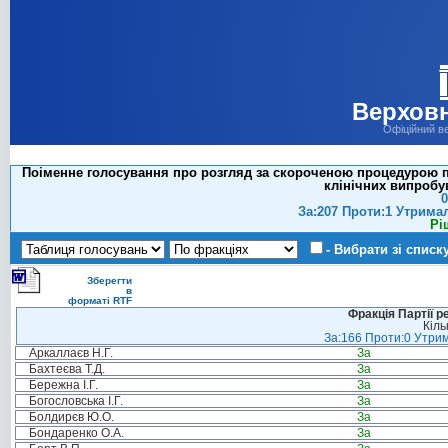
Верховн
Офіційний в
Поіменне голосування про розгляд за скороченою процедурою пр
клінічних випробу
0
За:207 Проти:1 Утрима
Рі
- Вибрати зі списк
Зберегти
в
форматі RTF
Фракція Партії р
Кіль
За:166 Проти:0 Утрим
Аркаллаєв Н.Г.
За
Бахтеєва Т.Д.
За
Бережна І.Г.
За
Богословська І.Г.
За
Болдирєв Ю.О.
За
Бондаренко О.А.
За