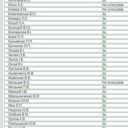
Кисельов В.О.
За
Кінах А.К.
Не голосував
Клімов Л.М.
Не голосував
Ковалевська Ю.С.
За
Кожара Л.О.
За
Козуб О.А.
За
Колоцей Ю.О.
За
Коновалюк В.І.
За
Корж П.П.
За
Кузьменко П.П.
За
Кунченко О.П.
За
Ландік В.І.
За
Лелюк О.В.
За
Лисов І.В.
За
Личук В.І.
За
Лук’янов В.В.
За
Льовочкіна Ю.В.
За
Макеєнко В.В.
За
Мальцев В.О.
Не голосував
Мельник П.В.
За
Мирний І.М.
За
Мірошниченко Ю.Р.
За
Мороко Ю.М.
За
Муц О.П.
За
Надоша О.В.
За
Олійник В.М.
За
Орлов А.В.
За
Пеклушенко О.М.
За