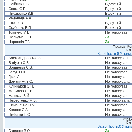
Олійник С.В.
Відсутній
Осика С.Г.
Відсутній
Писаренко В.В.
Відсутній
Радовець А.А.
За
Сігал Є.Я.
Відсутній
Скубенко В.П.
Відсутній
Томенко М.В.
Не голосував
Фельдман О.Б.
За
Чорновіл Т.В.
За
Фракція Ком
Кіл
За:0 Проти:0 Утрима
Александровська А.О.
Не голосувала
Бабурін О.В.
Не голосував
Волинець Є.В.
Не голосував
Голуб О.В.
Не голосував
Грач Л.І.
Не голосував
Дем’янчук В.О.
Не голосувала
Кілінкаров С.П.
Не голосував
Мармазов Є.В.
Не голосував
Матвєєв В.Й.
Не голосував
Перестенко М.В.
Не голосувала
Симоненко П.М.
Не голосував
Храпов С.А.
Не голосував
Цибенко П.С.
Не голосував
Фрак
Кіл
За:20 Проти:0 Утрим
Баранов В.О.
За