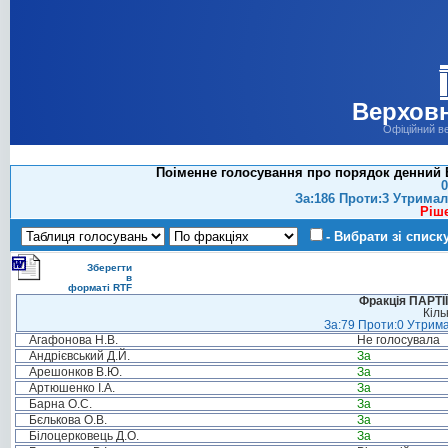
Верховн
Офіційний в
Поіменне голосування про порядок денний В
0
За:186 Проти:3 Утримал
Ріш
- Вибрати зі списк
Зберегти
в
форматі RTF
Фракція ПАРТ
Кіль
За:79 Проти:0 Утрима
Агафонова Н.В.
Не голосувала
Андрієвський Д.Й.
За
Арешонков В.Ю.
За
Артюшенко І.А.
За
Барна О.С.
За
Бєлькова О.В.
За
Білоцерковець Д.О.
За