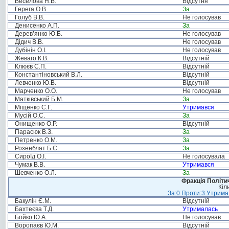
Веселова Н.В.
Відсутня
Герега О.В.
За
Голуб В.В.
Не голосував
Денисенко А.П.
За
Дерев’янко Ю.Б.
Не голосував
Дідич В.В.
Не голосував
Дубінін О.І.
Не голосував
Жеваго К.В.
Відсутній
Клюєв С.П.
Відсутній
Константіновський В.Л.
Відсутній
Левченко Ю.В.
Відсутній
Марченко О.О.
Не голосував
Матківський Б.М.
За
Міщенко С.Г.
Утримався
Мусій О.С.
За
Онищенко О.Р.
Відсутній
Парасюк В.З.
За
Петренко О.М.
За
Розенблат Б.С.
За
Сироїд О.І.
Не голосувала
Чумак В.В.
Утримався
Шевченко О.Л.
За
Фракція Політич
Кіл
За:0 Проти:3 Утримал
Бакулін Є.М.
Відсутній
Бахтеєва Т.Д.
Утрималась
Бойко Ю.А.
Не голосував
Воропаєв Ю.М.
Відсутній