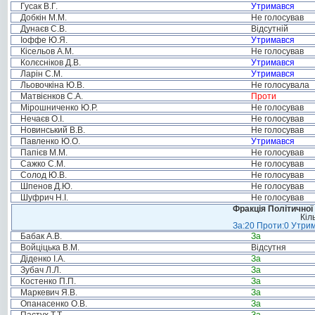
Гусак В.Г.
Утримався
Добкін М.М.
Не голосував
Дунаєв С.В.
Відсутній
Іоффе Ю.Я.
Утримався
Кісельов А.М.
Не голосував
Колєсніков Д.В.
Утримався
Ларін С.М.
Утримався
Льовочкіна Ю.В.
Не голосувала
Матвієнков С.А.
Проти
Мірошниченко Ю.Р.
Не голосував
Нечаєв О.І.
Не голосував
Новинський В.В.
Не голосував
Павленко Ю.О.
Утримався
Папієв М.М.
Не голосував
Сажко С.М.
Не голосував
Солод Ю.В.
Не голосував
Шпенов Д.Ю.
Не голосував
Шуфрич Н.І.
Не голосував
Фракція Політичної
Кіл
За:20 Проти:0 Утрим
Бабак А.В.
За
Войціцька В.М.
Відсутня
Діденко І.А.
За
Зубач Л.Л.
За
Костенко П.П.
За
Маркевич Я.В.
За
Опанасенко О.В.
За