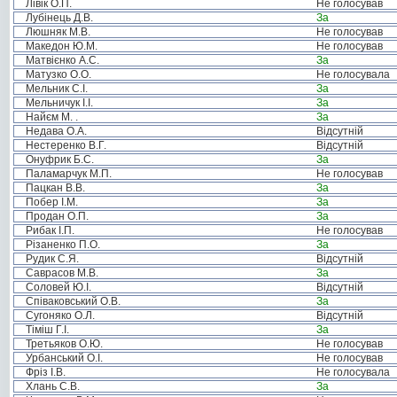
Лівік О.П.
Не голосував
Лубінець Д.В.
За
Люшняк М.В.
Не голосував
Македон Ю.М.
Не голосував
Матвієнко А.С.
За
Матузко О.О.
Не голосувала
Мельник С.І.
За
Мельничук І.І.
За
Найєм М. .
За
Недава О.А.
Відсутній
Нестеренко В.Г.
Відсутній
Онуфрик Б.С.
За
Паламарчук М.П.
Не голосував
Пацкан В.В.
За
Побер І.М.
За
Продан О.П.
За
Рибак І.П.
Не голосував
Різаненко П.О.
За
Рудик С.Я.
Відсутній
Саврасов М.В.
За
Соловей Ю.І.
Відсутній
Співаковський О.В.
За
Сугоняко О.Л.
Відсутній
Тіміш Г.І.
За
Третьяков О.Ю.
Не голосував
Урбанський О.І.
Не голосував
Фріз І.В.
Не голосувала
Хлань С.В.
За