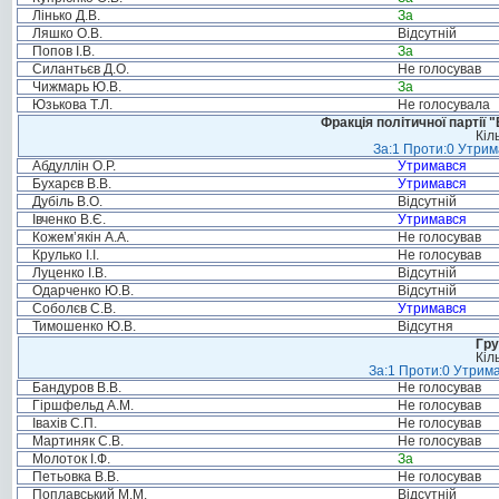
Лінько Д.В.
За
Ляшко О.В.
Відсутній
Попов І.В.
За
Силантьєв Д.О.
Не голосував
Чижмарь Ю.В.
За
Юзькова Т.Л.
Не голосувала
Фракція політичної партії
Кіл
За:1 Проти:0 Утрим
Абдуллін О.Р.
Утримався
Бухарєв В.В.
Утримався
Дубіль В.О.
Відсутній
Івченко В.Є.
Утримався
Кожем’якін А.А.
Не голосував
Крулько І.І.
Не голосував
Луценко І.В.
Відсутній
Одарченко Ю.В.
Відсутній
Соболєв С.В.
Утримався
Тимошенко Ю.В.
Відсутня
Гру
Кіл
За:1 Проти:0 Утрима
Бандуров В.В.
Не голосував
Гіршфельд А.М.
Не голосував
Івахів С.П.
Не голосував
Мартиняк С.В.
Не голосував
Молоток І.Ф.
За
Петьовка В.В.
Не голосував
Поплавський М.М.
Відсутній