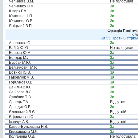
Чепинога В.М.
Не голосував
Черненко О.М.
За
Шверк Г.А.
За
Южаніна Н.П.
За
Юринець О.В.
За
Яніцький В.П.
За
Фракція Політи
Кіл
За:55 Проти:0 Утрима
Алексєєв І.С.
За
Бабій Ю.Ю.
Не голосував
Береза Ю.М.
За
Бондар М.Л.
За
Бурбак М.Ю.
За
Величкович М.Р.
За
Вознюк Ю.В.
За
Гаврилюк М.В.
За
Горбунов О.В.
За
Данілін В.Ю.
За
Денісова Л.Л.
За
Дзюблик П.В.
За
Донець Т.А.
Відсутня
Дроздик О.В.
За
Єленський В.Є.
Відсутній
Єфремова І.О.
За
Іванчук А.В.
Відсутній
Кацер-Бучковська Н.В.
За
Княжицький М.Л.
За
Колганова О.В.
Не голосувала