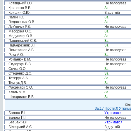
Котвіцький І.О.
Не голосував
Кривенко В.В.
За
Кришин О.Ю.
Відсутній
Лапін І.О.
За
Ледовських О.В.
За
Лук’янчук Р.В.
Не голосував
Масоріна О.С.
За
Медуниця О.В.
За
Пашинський С.В.
За
Підберезняк В.І.
За
Помазанов А.В.
Не голосував
Река А.О.
За
Романюк В.М.
Не голосував
Сидорчук В.В.
Не голосував
Сочка О.О.
За
Стеценко Д.О.
За
Тетерук А.А.
За
Тимчук Д.Б.
За
Фаєрмарк С.О.
Не голосував
Хміль М.М.
За
Шкварилюк В.В.
За
Кіл
За:17 Проти:0 Утрима
Балога В.І.
Утримався
Балога П.І.
Не голосував
Безбах Я.Я.
Утримався
Білецький А.Є.
Відсутній