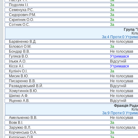
Пастух Т.Т.
За
Подоляк І.І.
За
Семенуха Р.С.
За
Сидорович Р.М.
За
Скрипник О.О.
За
Сотник О.С.
За
Група "
Кіл
За:4 Проти:0 Утрима
Барвіненко В.Д.
Не голосував
Біловол О.М.
За
Бондар В.В.
Не голосував
Гуляєв В.О.
Утримався
Ільюк А.О.
Відсутній
Кіссе А.І.
Утримався
Кулініч О.І.
За
Мисик В.Ю.
Не голосував
Писаренко В.В.
Не голосував
Развадовський В.Й.
Відсутній
Хомутиннік В.Ю.
Не голосував
Шипко А.Ф.
Не голосував
Яценко А.В.
Відсутній
Фракція Ради
Кіл
За:9 Проти:0 Утрима
Амельченко В.В.
Не голосував
Вовк В.І.
За
Заружко В.Л.
Не голосувала
Корчинська О.А.
За
Купрієнко О.В.
За