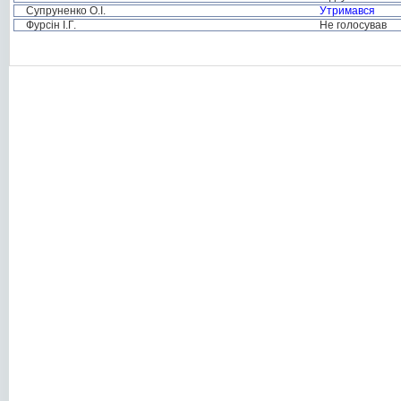
Супруненко О.І.
Утримався
Фурсін І.Г.
Не голосував