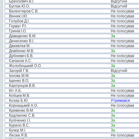
Брензович В.І.
Відсутній
Буглак Ю.О.
Відсутній
Валентиров С.В.
Не голосував
Вінник І.Ю.
Не голосував
Голубов Д.І.
Не голосував
Горват Р.І.
Не голосував
Гринів І.О.
Не голосував
Давиденко В.М.
За
Денисенко В.І.
Не голосував
Джемілєв М. .
Не голосував
Довбенко М.В.
За
Дубневич Б.В.
Не голосував
Євлахов А.С.
Не голосував
Жолобецький О.О.
За
Загорій Г.В.
Відсутній
Іонова М.М.
За
Іщенко В.О.
За
Карпунцов В.В.
За
Кіт А.Б.
Не голосував
Кобцев М.В.
Не голосував
Козир Б.Ю.
Утримався
Корнацький А.О.
Не голосував
Кривенко В.М.
За
Кудлаєнко С.В.
За
Куліченко І.І.
За
Курило В.С.
За
Кучер М.І.
За
Лесюк Я.В.
Не голосував