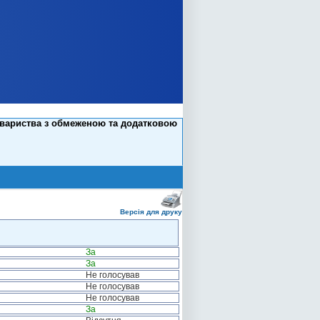
овариства з обмеженою та додатковою
Версія для друку
За
За
Не голосував
Не голосував
Не голосував
За