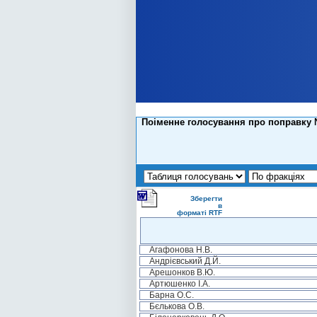
Поіменне голосування про поправку 
Зберегти
в
форматі RTF
Агафонова Н.В.
Андрієвський Д.Й.
Арешонков В.Ю.
Артюшенко І.А.
Барна О.С.
Бєлькова О.В.