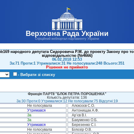
Верховна Рада України
Офіційний вебпортал парламенту України
№169 народного депутата Сидоровича Р.М. до проекту Закону про т
відповідальністю (№4666)
06.02.2018 12:53
За:71 Проти:1 Утрималися:31 Не голосували:248 Всього:351
Рішення не прийнято
- Вибрати зі списку
Фракція ПАРТІЇ "БЛОК ПЕТРА ПОРОШЕНКА"
Кількість депутатів: 136
За:30 Проти:0 Утрималися:12 Не голосували:75 Відсутні:19
Не голосувала
Алєксєєв С.О.
Утримався
Антонищак А.Ф.
За
Ар’єв В.І.
За
Бакуменко О.Б.
Утримався
Березенко С.І.
Не голосувала
Білозір О.В.