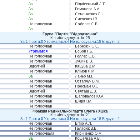
За
Підлісецький Л.Т.
За
Романова А.А.
За
Семенченко С.І.
За
Сисоєнко І.В.
Не голосував
Соболєв Є.В.
За
Група "Партія "Відродження"
Кількість депутатів: 25
За:1 Проти:0 Утрималися:4 Не голосували:18 Відсутні:2
Не голосував
Березкін С.С.
Утримався
Бобов Г.Б.
Не голосував
Гєллєр Є.Б.
Не голосував
Зубик В.В.
Відсутній
Кацуба В.М.
Не голосував
Клімов Л.М.
За
Ланьо М.І.
Не голосував
Остапчук В.М.
Не голосував
Пресман О.С.
Відсутній
Святаш Д.В.
Не голосував
Шаповалов Ю.А.
Не голосував
Шкіря І.М.
Не голосував
Фракція Радикальної партії Олега Ляшка
Кількість депутатів: 21
За:1 Проти:0 Утрималися:0 Не голосували:18 Відсутні:2
Не голосував
Вітко А.Л.
Не голосував
Галасюк В.В.
Не голосувала
Кириченко О.М.
За
Кошелєва А.В.