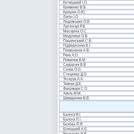
Котвіцький І.О.
Кривенко В.В.
Кришин О.Ю.
Лапін І.О.
Ледовських О.В.
Лук’янчук Р.В.
Масоріна О.С.
Медуниця О.В.
Пашинський С.В.
Підберезняк В.І.
Помазанов А.В.
Река А.О.
Романюк В.М.
Сидорчук В.В.
Сочка О.О.
Стеценко Д.О.
Тетерук А.А.
Тимчук Д.Б.
Фаєрмарк С.О.
Хміль М.М.
Шкварилюк В.В.
Балога В.І.
Балога П.І.
Безбах Я.Я.
Білецький А.Є.
Веселова Н.В.