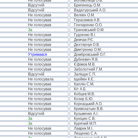
Не голосував
Богомолець О.В.
Відсутній
Бригинець О.М.
Відсутній
Вадатурський А.О.
Не голосував
Велікін О.М.
Не голосував
Герасимов А.В.
Не голосував
Гончаренко О.О.
За
Грановський О.М.
Не голосував
Гудзенко В.І.
Не голосував
Демчак Р.Є.
Не голосував
Дехтярчук О.В.
Не голосував
Дмитренко О.М.
Утримався
Домбровський О.Г.
Не голосував
Дубневич Я.В.
Не голосував
Єфімов М.В.
Не голосував
Заболотний Г.М.
Відсутній
Заліщук С.П.
Не голосувала
Іщейкін К.Є.
Не голосував
Каплін С.М.
Не голосував
Кіт А.Б.
Не голосував
Кобцев М.В.
Не голосував
Козир Б.Ю.
Не голосував
Корнацький А.О.
Не голосував
Кривохатько В.В.
Відсутній
Кузьменко А.І.
За
Куніцин С.В.
За
Курячий М.П.
Не голосував
Лаврик М.І.
Не голосував
Лещенко С.А.