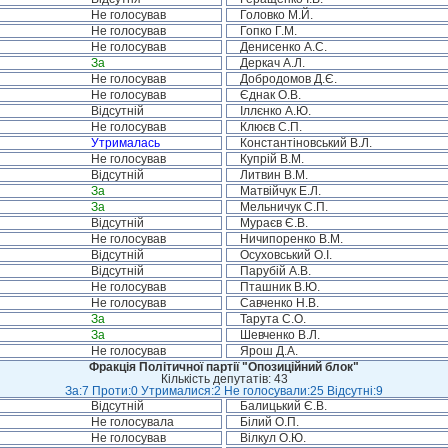
Не голосував
Головко М.Й.
Не голосував
Гопко Г.М.
Не голосував
Денисенко А.С.
За
Деркач А.Л.
Не голосував
Добродомов Д.Є.
Не голосував
Єднак О.В.
Відсутній
Іллєнко А.Ю.
Не голосував
Клюєв С.П.
Утрималась
Константіновський В.Л.
Не голосував
Купрій В.М.
Відсутній
Литвин В.М.
За
Матвійчук Е.Л.
За
Мельничук С.П.
Відсутній
Мураєв Є.В.
Не голосував
Ничипоренко В.М.
Відсутній
Осуховський О.І.
Відсутній
Парубій А.В.
Не голосував
Пташник В.Ю.
Не голосував
Савченко Н.В.
За
Тарута С.О.
За
Шевченко В.Л.
Не голосував
Ярош Д.А.
Фракція Політичної партії "Опозиційний блок"
Кількість депутатів: 43
За:7 Проти:0 Утрималися:2 Не голосували:25 Відсутні:9
Відсутній
Балицький Є.В.
Не голосувала
Білий О.П.
Не голосував
Вілкул О.Ю.