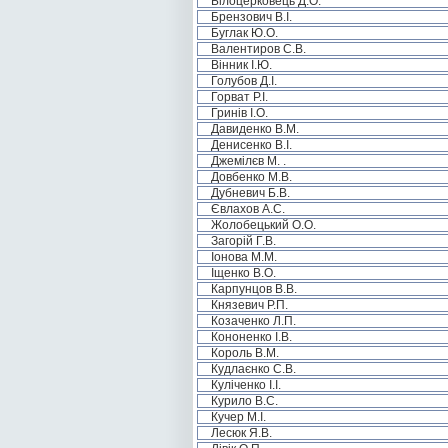
Білоцерковець Д.О.
Брензович В.І.
Буглак Ю.О.
Валентиров С.В.
Вінник І.Ю.
Голубов Д.І.
Горват Р.І.
Гринів І.О.
Давиденко В.М.
Денисенко В.І.
Джемілєв М. .
Довбенко М.В.
Дубневич Б.В.
Євлахов А.С.
Жолобецький О.О.
Загорій Г.В.
Іонова М.М.
Іщенко В.О.
Карпунцов В.В.
Князевич Р.П.
Козаченко Л.П.
Кононенко І.В.
Король В.М.
Кудлаєнко С.В.
Куліченко І.І.
Курило В.С.
Кучер М.І.
Лесюк Я.В.