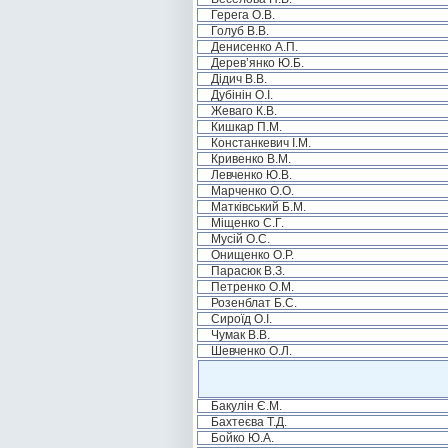
Герега О.В.
Голуб В.В.
Денисенко А.П.
Дерев’янко Ю.Б.
Дідич В.В.
Дубінін О.І.
Жеваго К.В.
Кишкар П.М.
Констанкевич І.М.
Кривенко В.М.
Левченко Ю.В.
Марченко О.О.
Матківський Б.М.
Міщенко С.Г.
Мусій О.С.
Онищенко О.Р.
Парасюк В.З.
Петренко О.М.
Розенблат Б.С.
Сироїд О.І.
Чумак В.В.
Шевченко О.Л.
Бакулін Є.М.
Бахтеєва Т.Д.
Бойко Ю.А.