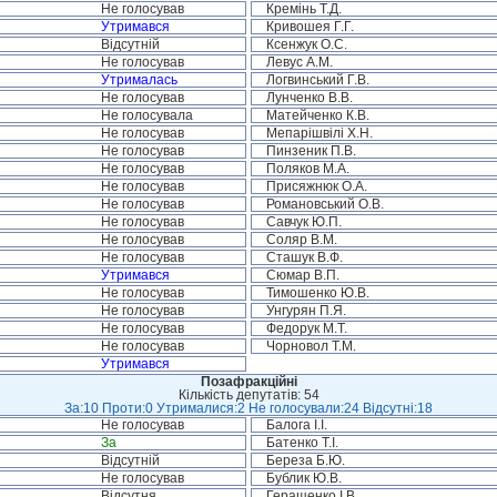
Не голосував
Кремінь Т.Д.
Утримався
Кривошея Г.Г.
Відсутній
Ксенжук О.С.
Не голосував
Левус А.М.
Утрималась
Логвинський Г.В.
Не голосував
Лунченко В.В.
Не голосувала
Матейченко К.В.
Не голосував
Мепарішвілі Х.Н.
Не голосував
Пинзеник П.В.
Не голосував
Поляков М.А.
Не голосував
Присяжнюк О.А.
Не голосував
Романовський О.В.
Не голосував
Савчук Ю.П.
Не голосував
Соляр В.М.
Не голосував
Сташук В.Ф.
Утримався
Сюмар В.П.
Не голосував
Тимошенко Ю.В.
Не голосував
Унгурян П.Я.
Не голосував
Федорук М.Т.
Не голосував
Чорновол Т.М.
Утримався
Позафракційні
Кількість депутатів: 54
За:10 Проти:0 Утрималися:2 Не голосували:24 Відсутні:18
Не голосував
Балога І.І.
За
Батенко Т.І.
Відсутній
Береза Б.Ю.
Не голосував
Бублик Ю.В.
Відсутня
Геращенко І.В.