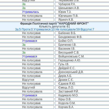
Відсутній
Червакова О.В.
За
Чубаров Р.А.
За
Шинькович А.В.
Утрималась
Юрик Т.З.
Не голосувала
Юрчишин П.В.
Не голосував
Яриніч К.В.
Фракція Політичної партії "НАРОДНИЙ ФРОНТ"
Кількість депутатів: 81
За:5 Проти:0 Утрималися:10 Не голосували:59 Відсутні:7
Не голосував
Бабенко В.Б.
Не голосував
Бендюженко Ф.В.
Утримався
Бойко О.П.
За
Бриченко І.В.
Не голосував
Васюник І.В.
За
Висоцький С.В.
Утримався
Войцеховська С.М.
Не голосував
Геращенко А.Ю.
Не голосував
Гузь І.В.
Не голосував
Дейдей Є.С.
Не голосувала
Дзензерський Д.В.
Не голосував
Дирів А.Б.
Відсутня
Драюк С.Є.
Не голосував
Єдаков Я.Ю.
Відсутній
Ємець Л.О.
Не голосувала
Заставний Р.Й.
Утримався
Кадикало М.О.
Не голосувала
Кірш О.В.
Не голосував
Кодола О.М.
Не голосувала
Корчик В.А.