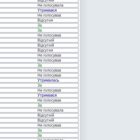
Відсутній
Не голосувала
Утримався
Не голосував
Відсутня
За
За
Не голосував
Відсутній
Відсутній
Відсутня
Не голосував
Не голосував
За
Не голосував
Не голосував
Утрималась
За
Не голосував
Утримався
Не голосував
За
Не голосувала
Відсутній
Відсутній
Не голосував
За
За