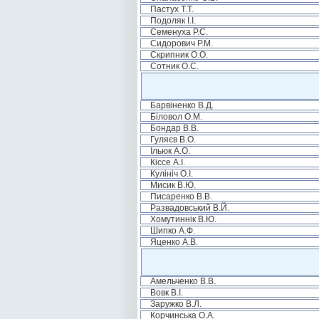
Пастух Т.Т.
Подоляк І.І.
Семенуха Р.С.
Сидорович Р.М.
Скрипник О.О.
Сотник О.С.
Барвіненко В.Д.
Біловол О.М.
Бондар В.В.
Гуляєв В.О.
Ільюк А.О.
Кіссе А.І.
Кулініч О.І.
Мисик В.Ю.
Писаренко В.В.
Развадовський В.Й.
Хомутиннік В.Ю.
Шипко А.Ф.
Яценко А.В.
Амельченко В.В.
Вовк В.І.
Заружко В.Л.
Корчинська О.А.