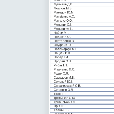
Лівік О.П.
Лубінець Д.В.
Люшняк М.В.
Македон Ю.М.
Матвієнко А.С.
Матузко О.О.
Мельник С.І.
Мельничук І.І.
Найєм М. .
Недава О.А.
Нестеренко В.Г.
Онуфрик Б.С.
Паламарчук М.П.
Пацкан В.В.
Побер І.М.
Продан О.П.
Рибак І.П.
Різаненко П.О.
Рудик С.Я.
Саврасов М.В.
Соловей Ю.І.
Співаковський О.В.
Сугоняко О.Л.
Тіміш Г.І.
Третьяков О.Ю.
Урбанський О.І.
Фріз І.В.
Хлань С.В.