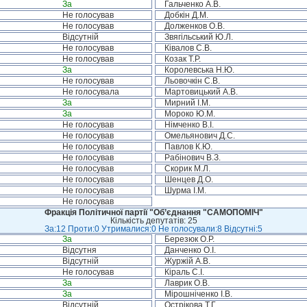
За
Гальченко А.В.
Не голосував
Добкін Д.М.
Не голосував
Долженков О.В.
Відсутній
Звягільський Ю.Л.
Не голосував
Ківалов С.В.
Не голосував
Козак Т.Р.
За
Королевська Н.Ю.
Не голосував
Льовочкін С.В.
Не голосувала
Мартовицький А.В.
За
Мирний І.М.
За
Мороко Ю.М.
Не голосував
Німченко В.І.
Не голосував
Омельянович Д.С.
Не голосував
Павлов К.Ю.
Не голосував
Рабінович В.З.
Не голосував
Скорик М.Л.
Не голосував
Шенцев Д.О.
Не голосував
Шурма І.М.
Не голосував
Фракція Політичної партії "Об’єднання "САМОПОМІЧ"
Кількість депутатів: 25
За:12 Проти:0 Утрималися:0 Не голосували:8 Відсутні:5
За
Березюк О.Р.
Відсутня
Данченко О.І.
Відсутній
Журжій А.В.
Не голосував
Кіраль С.І.
За
Лаврик О.В.
За
Мірошніченко І.В.
Відсутній
Острікова Т.Г.