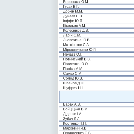
Воропаєв Ю.М.
Гусак В.Г.
Добкін М.М.
Дунаєв С.В.
Іоффе Ю.Я.
Кісельов А.М.
Колєсніков Д.В.
Ларін С.М.
Льовочкіна Ю.В.
Матвієнков С.А.
Мірошниченко Ю.Р.
Нечаєв О.І.
Новинський В.В.
Павленко Ю.О.
Папієв М.М.
Сажко С.М.
Солод Ю.В.
Шпенов Д.Ю.
Шуфрич Н.І.
Бабак А.В.
Войціцька В.М.
Діденко І.А.
Зубач Л.Л.
Костенко П.П.
Маркевич Я.В.
Опанасенко О.В.