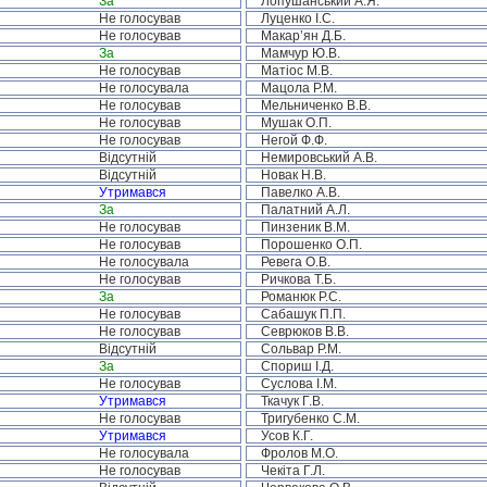
За
Лопушанський А.Я.
Не голосував
Луценко І.С.
Не голосував
Макар’ян Д.Б.
За
Мамчур Ю.В.
Не голосував
Матіос М.В.
Не голосувала
Мацола Р.М.
Не голосував
Мельниченко В.В.
Не голосував
Мушак О.П.
Не голосував
Негой Ф.Ф.
Відсутній
Немировський А.В.
Відсутній
Новак Н.В.
Утримався
Павелко А.В.
За
Палатний А.Л.
Не голосував
Пинзеник В.М.
Не голосував
Порошенко О.П.
Не голосувала
Ревега О.В.
Не голосував
Ричкова Т.Б.
За
Романюк Р.С.
Не голосував
Сабашук П.П.
Не голосував
Севрюков В.В.
Відсутній
Сольвар Р.М.
За
Спориш І.Д.
Не голосував
Суслова І.М.
Утримався
Ткачук Г.В.
Не голосував
Тригубенко С.М.
Утримався
Усов К.Г.
Не голосувала
Фролов М.О.
Не голосував
Чекіта Г.Л.