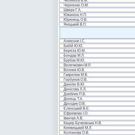
Чепинога В.М.
Черненко О.М.
Шверк Г.А.
Южаніна Н.П.
Юринець О.В.
Яніцький В.П.
Алексєєв І.С.
Бабій Ю.Ю.
Береза Ю.М.
Бондар М.Л.
Бурбак М.Ю.
Величкович М.Р.
Вознюк Ю.В.
Гаврилюк М.В.
Горбунов О.В.
Данілін В.Ю.
Денісова Л.Л.
Дзюблик П.В.
Донець Т.А.
Дроздик О.В.
Єленський В.Є.
Єфремова І.О.
Іванчук А.В.
Кацер-Бучковська Н.В.
Княжицький М.Л.
Колганова О.В.