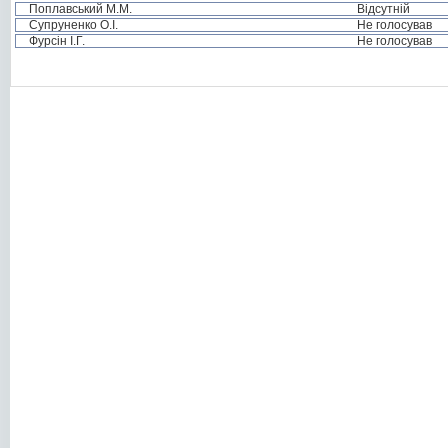
Поплавський М.М.
Відсутній
Супруненко О.І.
Не голосував
Фурсін І.Г.
Не голосував