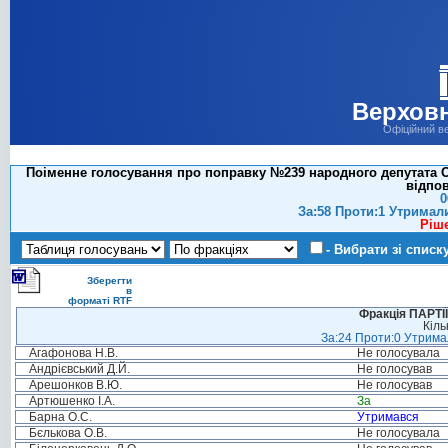
Верховн
Офіційний в
Поіменне голосування про поправку №239 народного депутата Ос
відпов
0
За:58 Проти:1 Утримал
Ріш
- Вибрати зі списк
Зберегти
в
форматі RTF
Фракція ПАРТ
Кіль
За:24 Проти:0 Утримал
Агафонова Н.В.
Не голосувала
Андрієвський Д.Й.
Не голосував
Арешонков В.Ю.
Не голосував
Артюшенко І.А.
За
Барна О.С.
Утримався
Бєлькова О.В.
Не голосувала