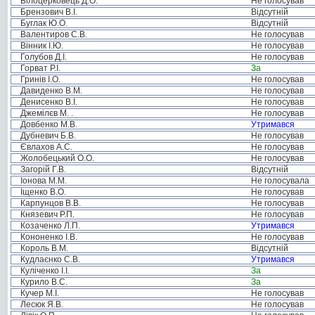
Білоцерковець Д.О.
Не голосував
Брензович В.І.
Відсутній
Буглак Ю.О.
Відсутній
Валентиров С.В.
Не голосував
Вінник І.Ю.
Не голосував
Голубов Д.І.
Не голосував
Горват Р.І.
За
Гринів І.О.
Не голосував
Давиденко В.М.
Не голосував
Денисенко В.І.
Не голосував
Джемілєв М. .
Не голосував
Довбенко М.В.
Утримався
Дубневич Б.В.
Не голосував
Євлахов А.С.
Не голосував
Жолобецький О.О.
Не голосував
Загорій Г.В.
Відсутній
Іонова М.М.
Не голосувала
Іщенко В.О.
Не голосував
Карпунцов В.В.
Не голосував
Князевич Р.П.
Не голосував
Козаченко Л.П.
Утримався
Кононенко І.В.
Не голосував
Король В.М.
Відсутній
Кудлаєнко С.В.
Утримався
Куліченко І.І.
За
Курило В.С.
За
Кучер М.І.
Не голосував
Лесюк Я.В.
Не голосував