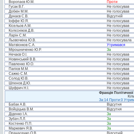
Воропаєв Ю.М.
Проти
Гусак В.Г.
Не голосував
Добкін М.М.
Не голосував
Дунаєв С.В.
Відсутній
Іоффе Ю.Я.
Не голосував
Кісельов А.М.
Не голосував
Колєсніков Д.В.
Не голосував
Ларін С.М.
Не голосував
Льовочкіна Ю.В.
Не голосувала
Матвієнков С.А.
Утримався
Мірошниченко Ю.Р.
За
Нечаєв О.І.
Не голосував
Новинський В.В.
Не голосував
Павленко Ю.О.
Не голосував
Папієв М.М.
Не голосував
Сажко С.М.
Не голосував
Солод Ю.В.
Не голосував
Шпенов Д.Ю.
Не голосував
Шуфрич Н.І.
Не голосував
Фракція Політичної
Кіл
За:14 Проти:0 Утрим
Бабак А.В.
Відсутня
Войціцька В.М.
Відсутня
Діденко І.А.
За
Зубач Л.Л.
За
Костенко П.П.
За
Маркевич Я.В.
За
Опанасенко О.В.
Відсутній