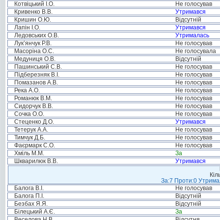
Котвіцький І.О.
Не голосував
Кривенко В.В.
Утримався
Кришин О.Ю.
Відсутній
Лапін І.О.
Утримався
Ледовських О.В.
Утрималась
Лук’янчук Р.В.
Не голосував
Масоріна О.С.
Не голосувала
Медуниця О.В.
Відсутній
Пашинський С.В.
Не голосував
Підберезняк В.І.
Не голосував
Помазанов А.В.
Не голосував
Река А.О.
Не голосував
Романюк В.М.
Не голосував
Сидорчук В.В.
Не голосував
Сочка О.О.
Не голосував
Стеценко Д.О.
Утримався
Тетерук А.А.
Не голосував
Тимчук Д.Б.
Не голосував
Фаєрмарк С.О.
Не голосував
Хміль М.М.
За
Шкварилюк В.В.
Утримався
Кіл
За:7 Проти:0 Утримал
Балога В.І.
Не голосував
Балога П.І.
Відсутній
Безбах Я.Я.
Відсутній
Білецький А.Є.
За
Веселова Н.В.
Відсутня