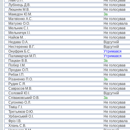
Лівік О.П.
Не голосував
Лубінець Д.В.
Не голосував
Люшняк М.В.
Не голосував
Македон Ю.М.
За
Матвієнко А.С.
Не голосував
Матузко О.О.
Не голосувала
Мельник С.І.
Не голосував
Мельничук І.І.
Не голосував
Найєм М. .
Не голосував
Недава О.А.
Відсутній
Нестеренко В.Г.
Відсутній
Онуфрик Б.С.
Утримався
Паламарчук М.П.
Утримався
Пацкан В.В.
За
Побер І.М.
Не голосував
Продан О.П.
Не голосувала
Рибак І.П.
Не голосував
Різаненко П.О.
За
Рудик С.Я.
Не голосував
Саврасов М.В.
Не голосував
Соловей Ю.І.
Відсутній
Співаковський О.В.
За
Сугоняко О.Л.
Не голосував
Тіміш Г.І.
Не голосував
Третьяков О.Ю.
Не голосував
Урбанський О.І.
Не голосував
Фріз І.В.
Не голосувала
Хлань С.В.
Не голосував