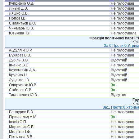
Купрієнко О.В.
Не голосував
Лінько Д.В.
Не голосував
Ляшко О.В.
Не голосував
Попов І.В.
Не голосував
Силантьєв Д.О.
Не голосував
Чижмарь Ю.В.
Не голосував
Юзькова Т.Л.
Не голосувала
Фракція політичної партії
Кіл
За:6 Проти:0 Утрим
Абдуллін О.Р.
Не голосував
Бухарєв В.В.
Не голосував
Дубіль В.О.
Відсутній
Івченко В.Є.
Не голосував
Кожем’якін А.А.
Відсутній
Крулько І.І.
Відсутній
Луценко І.В.
Відсутній
Одарченко Ю.В.
За
Соболєв С.В.
За
Тимошенко Ю.В.
Відсутня
Гру
Кіл
За:1 Проти:0 Утрима
Бандуров В.В.
Не голосував
Гіршфельд А.М.
За
Івахів С.П.
Не голосував
Мартиняк С.В.
Не голосував
Молоток І.Ф.
Не голосував
Петьовка В.В.
Не голосував