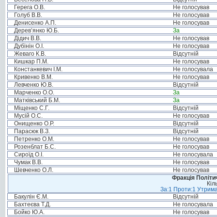
Герега О.В.
Не голосував
Голуб В.В.
Не голосував
Денисенко А.П.
Не голосував
Дерев’янко Ю.Б.
За
Дідич В.В.
Не голосував
Дубінін О.І.
Не голосував
Жеваго К.В.
Відсутній
Кишкар П.М.
Не голосував
Констанкевич І.М.
Не голосувала
Кривенко В.М.
Не голосував
Левченко Ю.В.
Відсутній
Марченко О.О.
За
Матківський Б.М.
За
Міщенко С.Г.
Відсутній
Мусій О.С.
Не голосував
Онищенко О.Р.
Відсутній
Парасюк В.З.
Відсутній
Петренко О.М.
Не голосував
Розенблат Б.С.
Не голосував
Сироїд О.І.
Не голосувала
Чумак В.В.
Не голосував
Шевченко О.Л.
Не голосував
Фракція Політич
Кіл
За:1 Проти:1 Утрима
Бакулін Є.М.
Відсутній
Бахтеєва Т.Д.
Не голосувала
Бойко Ю.А.
Не голосував