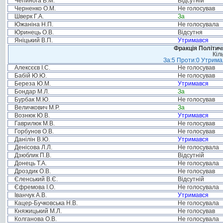
Чепинога В.М.
Відсутній
Черненко О.М.
Не голосував
Шверк Г.А.
За
Южаніна Н.П.
Не голосувала
Юринець О.В.
Відсутня
Яніцький В.П.
Утримався
Фракція Політи
Кіл
За:5 Проти:0 Утримал
Алексєєв І.С.
Не голосував
Бабій Ю.Ю.
Не голосував
Береза Ю.М.
Утримався
Бондар М.Л.
За
Бурбак М.Ю.
Не голосував
Величкович М.Р.
За
Вознюк Ю.В.
Утримався
Гаврилюк М.В.
Не голосував
Горбунов О.В.
Не голосував
Данілін В.Ю.
Утримався
Денісова Л.Л.
Не голосувала
Дзюблик П.В.
Відсутній
Донець Т.А.
Не голосувала
Дроздик О.В.
Не голосував
Єленський В.Є.
Відсутній
Єфремова І.О.
Не голосувала
Іванчук А.В.
Утримався
Кацер-Бучковська Н.В.
Не голосувала
Княжицький М.Л.
Не голосував
Колганова О.В.
Не голосувала