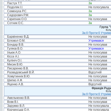
Пастух Т.Т.
За
Подоляк І.І.
Не голосувала
Семенуха Р.С.
За
Сидорович Р.М.
За
Скрипник О.О.
Не голосував
Сотник О.С.
За
Група "
Кіл
За:0 Проти:0 Утрима
Барвіненко В.Д.
Не голосував
Біловол О.М.
Утримався
Бондар В.В.
Не голосував
Гуляєв В.О.
Утримався
Ільюк А.О.
Не голосував
Кіссе А.І.
Не голосував
Кулініч О.І.
Не голосував
Мисик В.Ю.
Не голосував
Писаренко В.В.
Не голосував
Развадовський В.Й.
Відсутній
Хомутиннік В.Ю.
Не голосував
Шипко А.Ф.
Не голосував
Яценко А.В.
Відсутній
Фракція Ради
Кіл
За:0 Проти:0 Утрима
Амельченко В.В.
Не голосував
Вовк В.І.
Не голосував
Заружко В.Л.
Не голосувала
Корчинська О.А.
Не голосувала