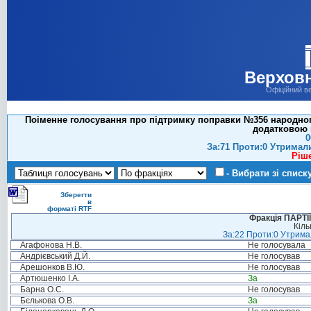
Верховн
Офіційний в
Поіменне голосування про підтримку поправки №356 народного
додатковою 
0
За:71 Проти:0 Утримал
Ріш
- Вибрати зі списк
Зберегти
в
форматі RTF
Фракція ПАРТ
Кіль
За:22 Проти:0 Утримал
Агафонова Н.В.
Не голосувала
Андрієвський Д.Й.
Не голосував
Арешонков В.Ю.
Не голосував
Артюшенко І.А.
За
Барна О.С.
Не голосував
Бєлькова О.В.
За