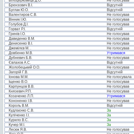
Білоцерковець Д.О.
Не голосував
Брензович В.І.
Відсутній
Буглак Ю.О.
Відсутній
Валентиров С.В.
Не голосував
Вінник І.Ю.
Не голосував
Голубов Д.І.
Не голосував
Горват Р.І.
Відсутній
Гринів І.О.
Не голосував
Давиденко В.М.
Не голосував
Денисенко В.І.
Не голосував
Джемілєв М. .
Не голосував
Довбенко М.В.
Утримався
Дубневич Б.В.
Не голосував
Євлахов А.С.
Відсутній
Жолобецький О.О.
Не голосував
Загорій Г.В.
Відсутній
Іонова М.М.
Не голосувала
Іщенко В.О.
Не голосував
Карпунцов В.В.
Не голосував
Князевич Р.П.
Не голосував
Козаченко Л.П.
Утримався
Кононенко І.В.
Не голосував
Король В.М.
Відсутній
Кудлаєнко С.В.
За
Куліченко І.І.
За
Курило В.С.
За
Кучер М.І.
За
Лесюк Я.В.
Не голосував