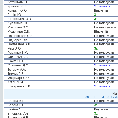
Котвіцький І.О.
Не голосував
Кривенко В.В.
Утримався
Кришин О.Ю.
Відсутній
Лапін І.О.
За
Ледовських О.В.
За
Лук’янчук Р.В.
Не голосував
Масоріна О.С.
Не голосувала
Медуниця О.В.
Відсутній
Пашинський С.В.
Не голосував
Підберезняк В.І.
Не голосував
Помазанов А.В.
Не голосував
Река А.О.
За
Романюк В.М.
Не голосував
Сидорчук В.В.
Не голосував
Сочка О.О.
Не голосував
Стеценко Д.О.
Утримався
Тетерук А.А.
Не голосував
Тимчук Д.Б.
Не голосував
Фаєрмарк С.О.
Не голосував
Хміль М.М.
Не голосував
Шкварилюк В.В.
Утримався
Кіл
За:12 Проти:0 Утрима
Балога В.І.
Не голосував
Балога П.І.
За
Безбах Я.Я.
Відсутній
Білецький А.Є.
За
Веселова Н.В.
Відсутня