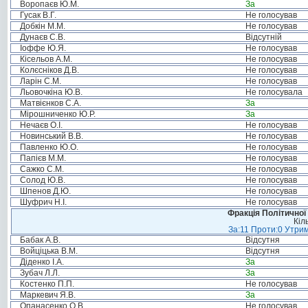
Воропаєв Ю.М.
За
Гусак В.Г.
Не голосував
Добкін М.М.
Не голосував
Дунаєв С.В.
Відсутній
Іоффе Ю.Я.
Не голосував
Кісельов А.М.
Не голосував
Колєсніков Д.В.
Не голосував
Ларін С.М.
Не голосував
Льовочкіна Ю.В.
Не голосувала
Матвієнков С.А.
За
Мірошниченко Ю.Р.
За
Нечаєв О.І.
Не голосував
Новинський В.В.
Не голосував
Павленко Ю.О.
Не голосував
Папієв М.М.
Не голосував
Сажко С.М.
Не голосував
Солод Ю.В.
Не голосував
Шпенов Д.Ю.
Не голосував
Шуфрич Н.І.
Не голосував
Фракція Політичної
Кіл
За:11 Проти:0 Утрим
Бабак А.В.
Відсутня
Войціцька В.М.
Відсутня
Діденко І.А.
За
Зубач Л.Л.
За
Костенко П.П.
Не голосував
Маркевич Я.В.
За
Опанасенко О.В.
Не голосував