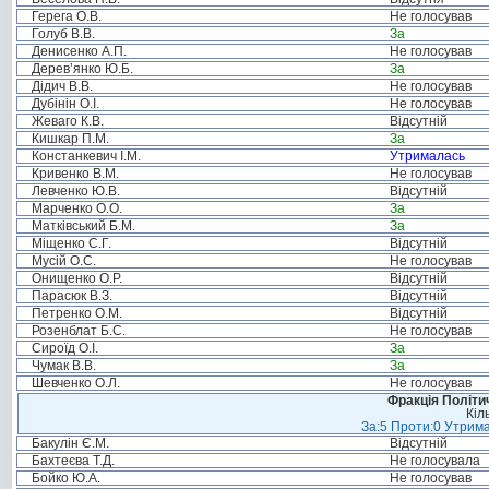
Герега О.В.
Не голосував
Голуб В.В.
За
Денисенко А.П.
Не голосував
Дерев’янко Ю.Б.
За
Дідич В.В.
Не голосував
Дубінін О.І.
Не голосував
Жеваго К.В.
Відсутній
Кишкар П.М.
За
Констанкевич І.М.
Утрималась
Кривенко В.М.
Не голосував
Левченко Ю.В.
Відсутній
Марченко О.О.
За
Матківський Б.М.
За
Міщенко С.Г.
Відсутній
Мусій О.С.
Не голосував
Онищенко О.Р.
Відсутній
Парасюк В.З.
Відсутній
Петренко О.М.
Відсутній
Розенблат Б.С.
Не голосував
Сироїд О.І.
За
Чумак В.В.
За
Шевченко О.Л.
Не голосував
Фракція Політич
Кіл
За:5 Проти:0 Утрима
Бакулін Є.М.
Відсутній
Бахтеєва Т.Д.
Не голосувала
Бойко Ю.А.
Не голосував