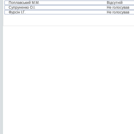
Поплавський М.М.
Відсутній
Супруненко О.І.
Не голосував
Фурсін І.Г.
Не голосував