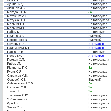
Лівік О.П.
Не голосував
Лубінець Д.В.
Не голосував
Люшняк М.В.
Не голосував
Македон Ю.М.
За
Матвієнко А.С.
Не голосував
Матузко О.О.
Не голосувала
Мельник С.І.
Не голосував
Мельничук І.І.
Не голосував
Найєм М. .
Не голосував
Недава О.А.
Відсутній
Нестеренко В.Г.
Відсутній
Онуфрик Б.С.
Утримався
Паламарчук М.П.
Утримався
Пацкан В.В.
Не голосував
Побер І.М.
Утримався
Продан О.П.
Не голосувала
Рибак І.П.
Не голосував
Різаненко П.О.
За
Рудик С.Я.
Не голосував
Саврасов М.В.
Не голосував
Соловей Ю.І.
Відсутній
Співаковський О.В.
За
Сугоняко О.Л.
За
Тіміш Г.І.
За
Третьяков О.Ю.
Не голосував
Урбанський О.І.
Не голосував
Фріз І.В.
Не голосувала
Хлань С.В.
Не голосував