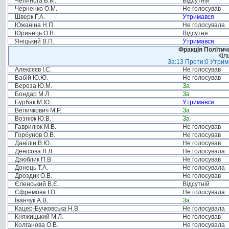
Чепинога В.М.
Відсутній
Черненко О.М.
Не голосував
Шверк Г.А.
Утримався
Южаніна Н.П.
Не голосувала
Юринець О.В.
Відсутня
Яніцький В.П.
Утримався
Фракція Політи
Кіл
За:13 Проти:0 Утрима
Алексєєв І.С.
Не голосував
Бабій Ю.Ю.
Не голосував
Береза Ю.М.
За
Бондар М.Л.
За
Бурбак М.Ю.
Утримався
Величкович М.Р.
За
Вознюк Ю.В.
За
Гаврилюк М.В.
Не голосував
Горбунов О.В.
Не голосував
Данілін В.Ю.
Не голосував
Денісова Л.Л.
Не голосувала
Дзюблик П.В.
Не голосував
Донець Т.А.
Не голосувала
Дроздик О.В.
Не голосував
Єленський В.Є.
Відсутній
Єфремова І.О.
Не голосувала
Іванчук А.В.
За
Кацер-Бучковська Н.В.
Не голосувала
Княжицький М.Л.
Не голосував
Колганова О.В.
Не голосувала