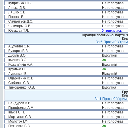
Купрієнко О.В.
Не голосував
Лінько Д.В.
Не голосував
Ляшко О.В.
Не голосував
Попов І.В.
Не голосував
Силантьєв Д.О.
Не голосував
Чижмарь Ю.В.
Не голосував
Юзькова Т.Л.
Утрималась
Фракція політичної партії
Кіл
За:6 Проти:0 Утрим
Абдуллін О.Р.
Не голосував
Бухарєв В.В.
Не голосував
Дубіль В.О.
Відсутній
Івченко В.Є.
За
Кожем’якін А.А.
Відсутній
Крулько І.І.
За
Луценко І.В.
Відсутній
Одарченко Ю.В.
Не голосував
Соболєв С.В.
Не голосував
Тимошенко Ю.В.
Відсутня
Гру
Кіл
За:1 Проти:0 Утрима
Бандуров В.В.
Не голосував
Гіршфельд А.М.
Не голосував
Івахів С.П.
Не голосував
Мартиняк С.В.
Не голосував
Молоток І.Ф.
Не голосував
Петьовка В.В.
За