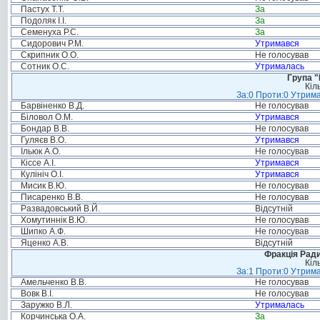
Пастух Т.Т.
За
Подоляк І.І.
За
Семенуха Р.С.
За
Сидорович Р.М.
Утримався
Скрипник О.О.
Не голосував
Сотник О.С.
Утрималась
Група "
Кіл
За:0 Проти:0 Утрима
Барвіненко В.Д.
Не голосував
Біловол О.М.
Утримався
Бондар В.В.
Не голосував
Гуляєв В.О.
Утримався
Ільюк А.О.
Не голосував
Кіссе А.І.
Утримався
Кулініч О.І.
Утримався
Мисик В.Ю.
Не голосував
Писаренко В.В.
Не голосував
Развадовський В.Й.
Відсутній
Хомутиннік В.Ю.
Не голосував
Шипко А.Ф.
Не голосував
Яценко А.В.
Відсутній
Фракція Ради
Кіл
За:1 Проти:0 Утрима
Амельченко В.В.
Не голосував
Вовк В.І.
Не голосував
Заружко В.Л.
Утрималась
Корчинська О.А.
За